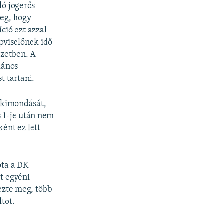
ló jogerős
meg, hogy
ció ezt azzal
pviselőnek idő
rzetben. A
lános
t tartani.
g kimondását,
s 1-je után nem
ént ez lett
óta a DK
t egyéni
ezte meg, több
tot.