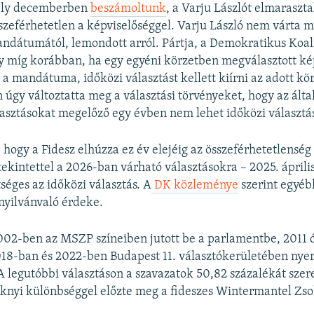
valy decemberben
beszámoltunk
, a Varju Lászlót elmaraszta
összeférhetetlen a képviselőséggel. Varju László nem várta 
dátumától, lemondott arról. Pártja, a Demokratikus Koalí
y míg korábban, ha egy egyéni körzetben megválasztott ké
 a mandátuma, időközi választást kellett kiírni az adott kö
 úgy változtatta meg a választási törvényeket, hogy az álta
asztásokat megelőző egy évben nem lehet időközi választás
k, hogy a Fidesz elhúzza ez év elejéig az összeférhetetlensé
tekintettel a 2026-ban várható választásokra – 2025. áprili
tséges az időközi választás. A
DK közleménye
szerint egyébk
 nyilvánvaló érdeke.
002-ben az MSZP színeiben jutott be a parlamentbe, 2011 
018-ban és 2022-ben Budapest 11. választókerületében nyer
legutóbbi választáson a szavazatok 50,82 százalékát szer
éknyi különbséggel előzte meg a fideszes Wintermantel Zsol