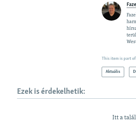
Faz
Faze
harm
hírs
terü
West
This item is part of
Aktuális
D
Ezek is érdekelhetik:
Itt a talá