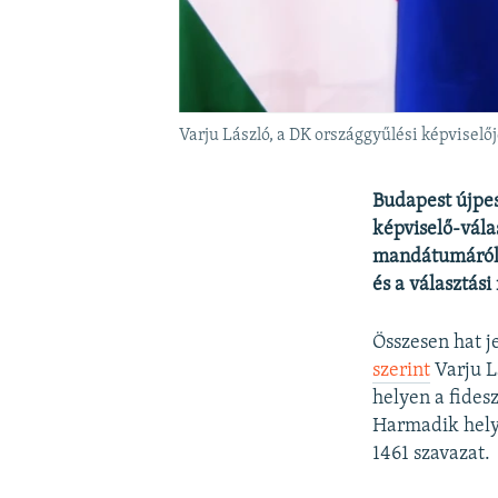
Varju László, a DK országgyűlési képviselőj
Budapest újpes
képviselő-vála
mandátumáról, 
és a választás
Összesen hat j
szerint
Varju L
helyen a fides
Harmadik helye
1461 szavazat.