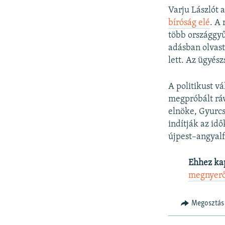
Varju Lászlót
bíróság elé
. A
több országgy
adásban olvast
lett. Az ügyés
A politikust vá
megpróbált ráv
elnöke, Gyurcs
indítják az idő
újpest–angyalf
Ehhez ka
megnyerő 
Megosztás