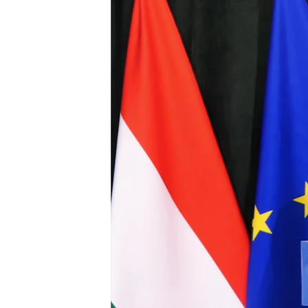
EURÓPAI UNIÓ
VILÁG
KLÍMAVÁLTOZÁS
A MÚLT TANULSÁGAI