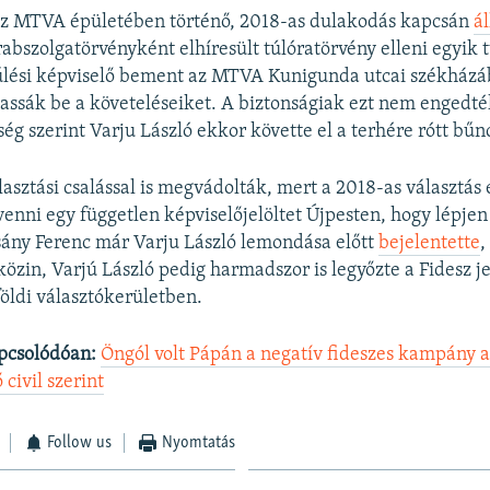
 az MTVA épületében történő, 2018-as dulakodás kapcsán
ál
 rabszolgatörvényként elhíresült túlóratörvény elleni egyik 
űlési képviselő bement az MTVA Kunigunda utcai székházáb
assák be a követeléseiket. A biztonságiak ezt nem engedt
zség szerint Varju László ekkor követte el a terhére rótt bű
lasztási csalással is megvádolták, mert a 2018-as választás 
enni egy független képviselőjelöltet Újpesten, hogy lépjen
ány Ferenc már Varju László lemondása előtt
bejelentette
,
közin, Varjú László pedig harmadszor is legyőzte a Fidesz je
öldi választókerületben.
pcsolódóan:
Öngól volt Pápán a negatív fideszes kampány a
civil szerint
Follow us
Nyomtatás