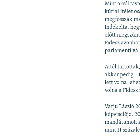
Mint arról ta
kúriai ítélet 
megfosszák man
indokolta, hog
előtt megszűnt
Fidesz azonban
parlamenti vál
Attól tartotta
akkor pedig – 
lett volna lehe
volna a Fidesz
Varju László 2
képviselője. 2
mandátumot. A 
mint 11 százal