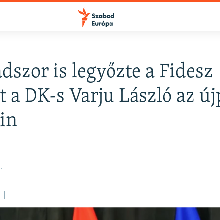
szor is legyőzte a Fidesz
FELIRATKOZÁS
ét a DK-s Varju László az új
in
Apple Podcasts
Spotify
.
Feliratkozás