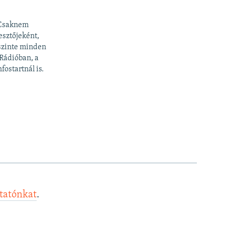
 Csaknem
esztőjeként,
 szinte minden
 Rádióban, a
fostartnál is.
ztatónkat
.