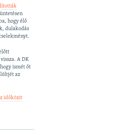
lították
tüntetésen
a, hogy élő
ék, dulakodás
ncselekményt.
előtt
 vissza. A DK
 hogy ismét őt
löltjét az
z időközit