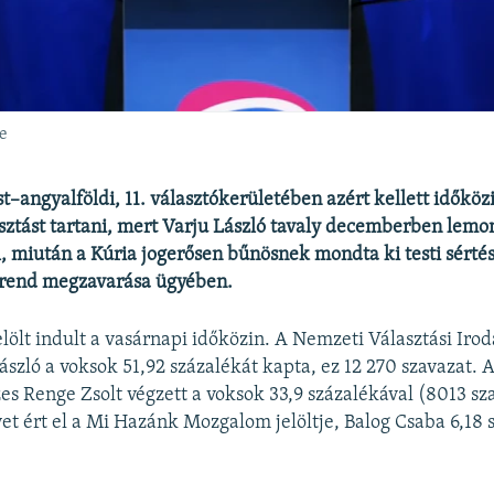
e
t–angyalföldi, 11. választókerületében azért kellett időköz
sztást tartani, mert Varju László tavaly decemberben lemo
miután a Kúria jogerősen bűnösnek mondta ki testi sértés
i rend megzavarása ügyében.
elölt indult a vasárnapi időközin. A Nemzeti Választási Iro
ászló a voksok 51,92 százalékát kapta, ez 12 270 szavazat.
zes Renge Zsolt végzett a voksok 33,9 százalékával (8013 sz
t ért el a Mi Hazánk Mozgalom jelöltje, Balog Csaba 6,18 