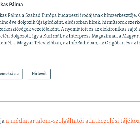
ekas Pálma
kas Pálma a Szabad Európa budapesti irodájának hírszerkesztője.
inc éve dolgozik újságíróként, elsősorban hírek, hírműsorok szerk
zerkesztőségek vezetőjeként. A nyomtatott és az elektronikus sajtó
letén dolgozott, így a Kurírnál, az Interpress Magazinnál, a Magyar
elnél, a Magyar Televízióban, az InfoRádióban, az Origóban és az In
emokrácia
Hírlevél
lja
a médiatartalom-szolgáltatói adatkezelési tájéko