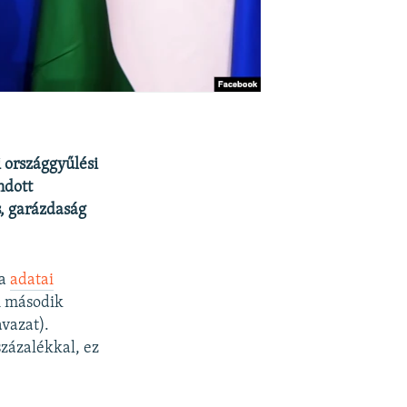
i országgyűlési
ndott
, garázdaság
da
adatai
 A második
avazat).
százalékkal, ez