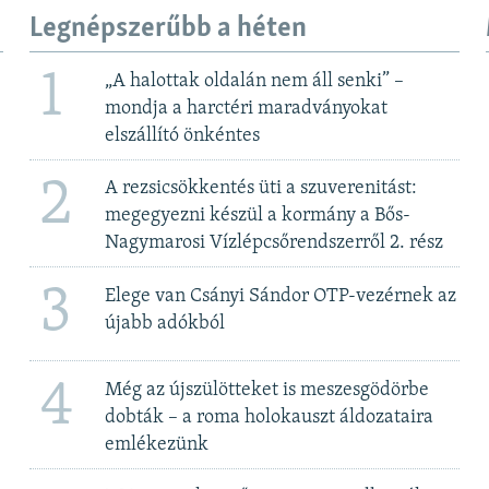
Legnépszerűbb a héten
1
„A halottak oldalán nem áll senki” –
mondja a harctéri maradványokat
elszállító önkéntes
2
A rezsicsökkentés üti a szuverenitást:
megegyezni készül a kormány a Bős-
Nagymarosi Vízlépcsőrendszerről 2. rész
3
Elege van Csányi Sándor OTP-vezérnek az
újabb adókból
4
Még az újszülötteket is meszesgödörbe
dobták – a roma holokauszt áldozataira
emlékezünk