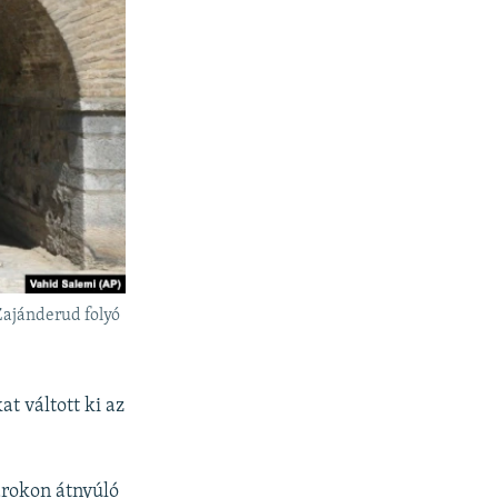
 Zajánderud folyó
t váltott ki az
árokon átnyúló