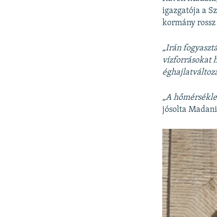
igazgatója a S
kormány rossz 
„Irán fogyasztá
vízforrásokat 
éghajlatváltoz
„A hőmérséklet
jósolta Madani