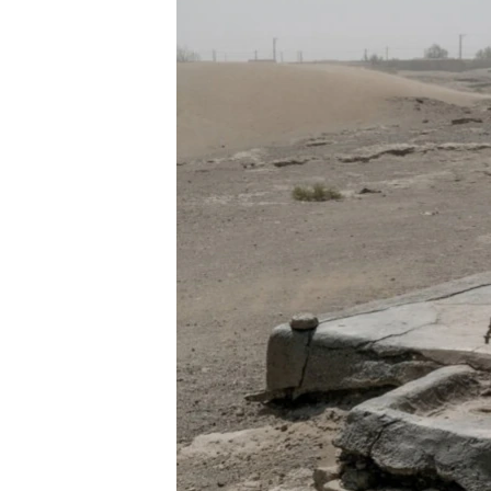
EURÓPAI UNIÓ
VILÁG
KLÍMAVÁLTOZÁS
A MÚLT TANULSÁGAI