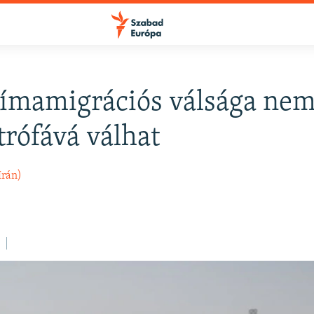
límamigrációs válsága nem
trófává válhat
Irán)