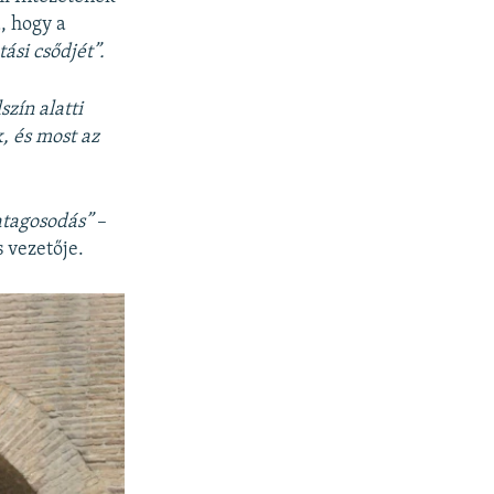
, hogy a
tási csődjét”.
szín alatti
, és most az
atagosodás”
–
 vezetője.