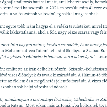
z éghajlatváltozás hatásai miatt, ami lehetett aszály, homok
b természeti katasztrófa. A 2021-es becsült szám 41 ezer vol
erint a valós számok valószínűleg sokkal magasabbak.
nt egyre több iráni hagyja el a vidéki területeket, mivel I
álik lakhatatlanná, ahol a föld nagy része száraz vagy féls
, mert Irán nagyon száraz, kevés a csapadék, és az ország je
ta Mohammadreza Fatemi teheráni ökológus a Szabad Eu
jlat legkisebb változása is hatással van a lakosságra”
– tett
nt említette az Irán délkeleti részén, Szisztán–Beludzsiszt
évő vizes élőhelyek és tavak kiszáradását. A Hámun-tó tö
ette az élelem és a megélhetés jelentős forrását. A vizes é
azonban sok helyi városba vándorolt.
tt, mindannyian a tartományi fővárosba, Záhedánba és Zá
ndta Fatemi. Most sokan más tartományba költöznek tová