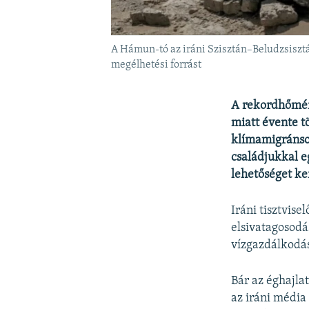
A Hámun-tó az iráni Szisztán–Beludzsisztá
megélhetési forrást
A rekordhőmérs
miatt évente tö
klímamigránso
családjukkal e
lehetőséget ke
Iráni tisztvise
elsivatagosodá
vízgazdálkodás
Bár az éghajla
az iráni média