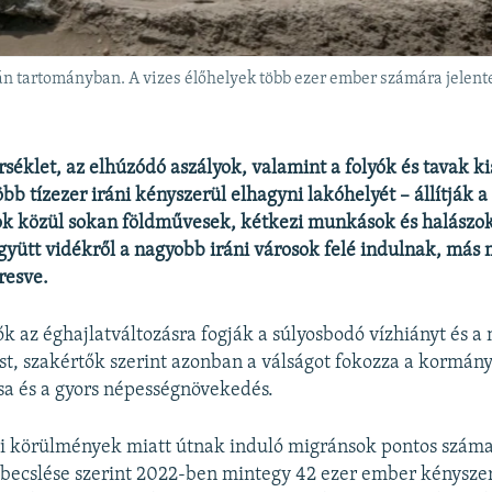
n tartományban. A vizes élőhelyek több ezer ember számára jelente
éklet, az elhúzódó aszályok, valamint a folyók és tavak k
bb tízezer iráni kényszerül elhagyni lakóhelyét – állítják a
k közül sokan földművesek, kétkezi munkások és halászok
gyütt vidékről a nagyobb iráni városok felé indulnak, más
resve.
lők az éghajlatváltozásra fogják a súlyosbodó vízhiányt és a
st, szakértők szerint azonban a válságot fokozza a kormány
a és a gyors népességnövekedés.
ti körülmények miatt útnak induló migránsok pontos szám
 becslése szerint 2022-ben mintegy 42 ezer ember kénysze