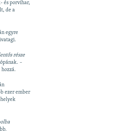
- és porvihar,
t, de a
rán egyre
ivatagi.
lentős része
rópának.
–
e hozzá.
án
bb ezer ember
lőhelyek
bolba
bb.