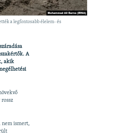
tték a legfontosabb élelem- és
iszáradása
 szakértők. A
, akik
 megélhetési
 növekvő
 rossz
a nem ismert,
rült