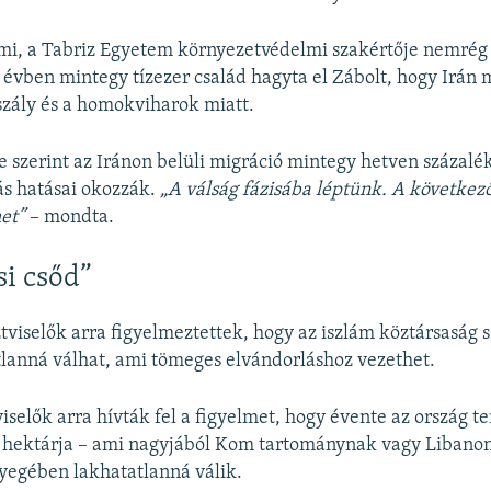
i, a Tabriz Egyetem környezetvédelmi szakértője nemrég 
 évben mintegy tízezer család hagyta el Zábolt, hogy Irán 
szály és a homokviharok miatt.
e szerint az Iránon belüli migráció mintegy hetven százalé
ás hatásai okozzák.
„A válság fázisába léptünk. A következő
het”
– mondta.
si csőd”
sztviselők arra figyelmeztettek, hogy az iszlám köztársaság
tlanná válhat, ami tömeges elvándorláshoz vezethet.
viselők arra hívták fel a figyelmet, hogy évente az ország t
ó hektárja – ami nagyjából Kom tartománynak vagy Libano
nyegében lakhatatlanná válik.