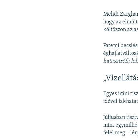
Mehdi Zargham
hogy az elmúlt
költözzön az a
Fatemi becslés
éghajlatváltoz
katasztrófa le
„Vízellátá
Egyes iráni ti
idővel lakhata
Júliusban tiszt
mint egymilli
felel meg – lé