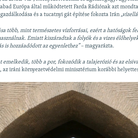
zabad Európa által működtetett Farda Rádiónak azt mondta
gazdálkodása és a tucatnyi gát építése fokozta Irán
„vízellá
sa több, mint természetes vízforrásai, ezért a hatóságok fel
használnak. Emiatt kiszáradtak a folyók és a vizes élőhelyek
ás is hozzáadódott az egyenlethez”
– magyarázta.
 emelkedik, több a por, fokozódik a talajerózió és az elsiv
, az iráni környezetvédelmi minisztérium korábbi helyettes