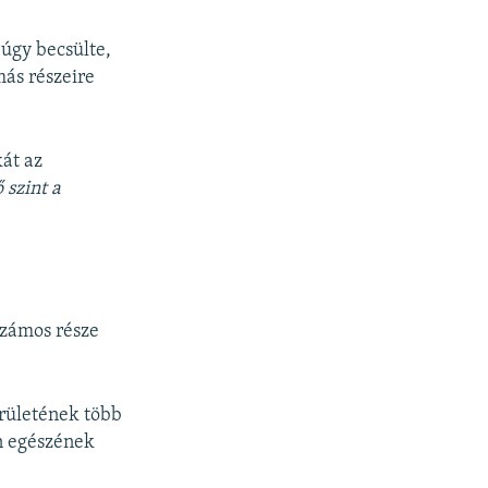
úgy becsülte,
más részeire
kát az
 szint a
 számos része
erületének több
n egészének