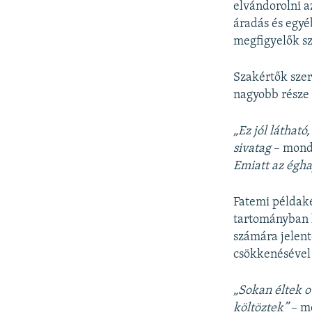
elvándorolni a
áradás és egyé
megfigyelők sz
Szakértők szeri
nagyobb része v
„Ez jól látható
sivatag
– mond
Emiatt az égha
Fatemi példaké
tartományban l
számára jelent
csökkenésével 
„Sokan éltek o
költöztek”
– mo