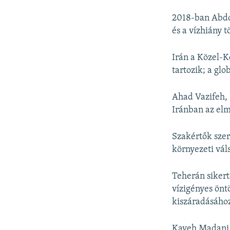
2018-ban Abdor
és a vízhiány 
Irán a Közel-K
tartozik; a glo
Ahad Vazifeh,
Iránban az elm
Szakértők szer
környezeti vál
Teherán sikerte
vízigényes öntö
kiszáradásáho
Kaveh Madani,