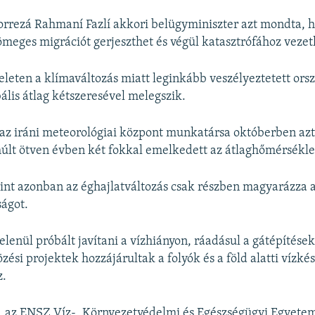
rezá Rahmaní Fazlí akkori belügyminiszter azt mondta, h
tömeges migrációt gerjeszthet és végül katasztrófához vezet
eleten a klímaváltozás miatt leginkább veszélyeztetett ors
bális átlag kétszeresével melegszik.
 az iráni meteorológiai központ munkatársa októberben az
últ ötven évben két fokkal emelkedett az átlaghőmérsékle
int azonban az éghajlatváltozás csak részben magyarázza az
ságot.
lenül próbált javítani a vízhiányon, ráadásul a gátépítések
zési projektek hozzájárultak a folyók és a föld alatti vízkés
z.
 az ENSZ Víz-, Környezetvédelmi és Egészségügyi Egyetem