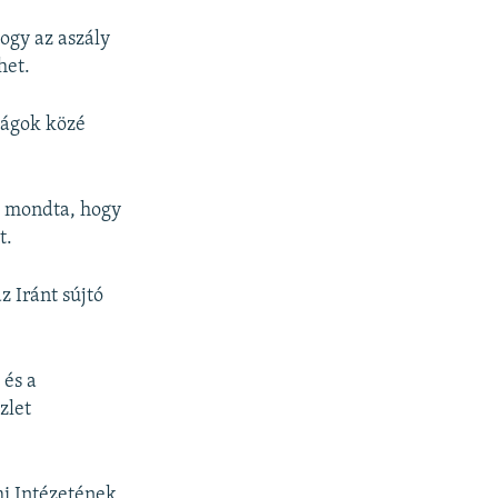
ogy az aszály
het.
zágok közé
t mondta, hogy
t.
 Iránt sújtó
 és a
zlet
i Intézetének