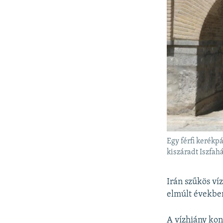
Egy férfi kerékp
kiszáradt Iszfa
Irán szűkös ví
elmúlt években
A vízhiány kon