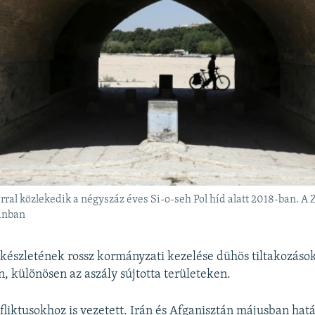
árral közlekedik a négyszáz éves Si-o-seh Pol híd alatt 2018-ban. A
hánban
zkészletének rossz kormányzati kezelése dühös tiltakozásoka
, különösen az aszály sújtotta területeken.
fliktusokhoz is vezetett. Irán és Afganisztán májusban hat