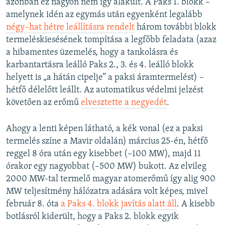
azonban ez nagyon nem így alakult. A Paks 1. blokk –
amelynek idén az egymás után egyenként legalább
négy–hat hétre leállításra rendelt
három további blokk
termeléskiesésének tompítása a legfőbb feladata (azaz
a hibamentes üzemelés, hogy a tankolásra és
karbantartásra leálló Paks 2., 3. és 4. leálló blokk
helyett is „a hátán cipelje” a paksi áramtermelést) –
hétfő délelőtt leállt. Az automatikus védelmi jelzést
követően az erőmű
elvesztette a negyedét
.
Ahogy a lenti képen látható, a kék vonal (ez a paksi
termelés színe a Mavir oldalán) március 25-én, hétfő
reggel 8 óra után egy kisebbet (–100 MW), majd 11
órakor egy nagyobbat (–500 MW) bukott. Az elvileg
2000 MW-tal termelő magyar atomerőmű így alig 900
MW teljesítmény hálózatra adására volt képes, mivel
február 8. óta
a Paks 4. blokk javítás alatt áll
. A kisebb
botlásról kiderült, hogy a Paks 2. blokk egyik