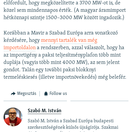
előfordult, hogy megközelítette a 3700 MW-ot is, de
közel sem mindennapos érték. (A magyar áramimport
hétköznapi szintje 1500–3000 MW között ingadozik.)
Korábban a Mavir a Szabad Európa arra vonatkozó
kérdésére, hogy
mennyi tartalék van még
importoldalon
a rendszerben, azzal válaszolt, hogy ha
az importigény a paksi teljesítményplafon több mint
duplája (vagyis több mint 4000 MW), az sem jelent
gondot. Talán egy további paksi blokknyi
termeléskiesés (illetve importnövekedés) még belefér.
Megosztás
Follow us
Szabó M. István
Szabó M. István a Szabad Európa budapesti
szerkesztőségének külsős újságírója. Szakmai