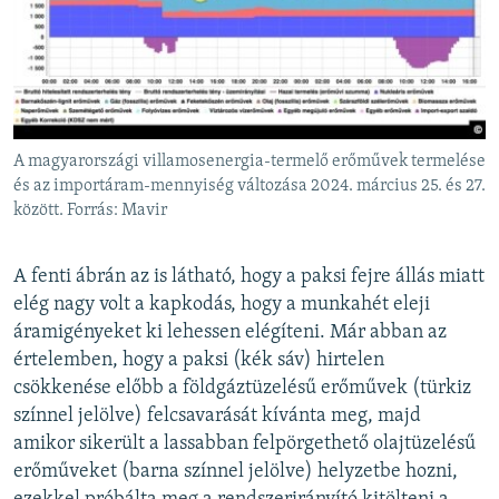
A magyarországi villamosenergia-termelő erőművek termelése
és az importáram-mennyiség változása 2024. március 25. és 27.
között. Forrás: Mavir
A fenti ábrán az is látható, hogy a paksi fejre állás miatt
elég nagy volt a kapkodás, hogy a munkahét eleji
áramigényeket ki lehessen elégíteni. Már abban az
értelemben, hogy a paksi (kék sáv) hirtelen
csökkenése előbb a földgáztüzelésű erőművek (türkiz
színnel jelölve) felcsavarását kívánta meg, majd
amikor sikerült a lassabban felpörgethető olajtüzelésű
erőműveket (barna színnel jelölve) helyzetbe hozni,