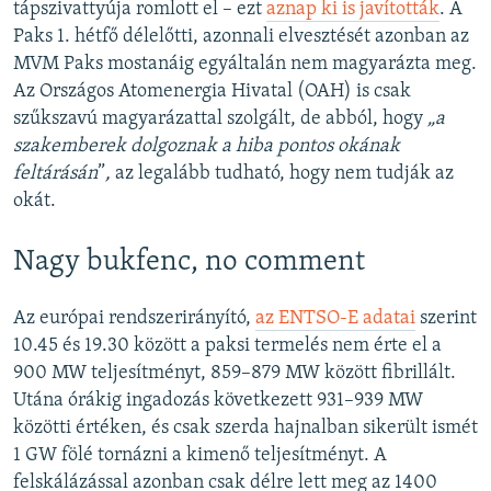
tápszivattyúja romlott el – ezt
aznap ki is javították
. A
Paks 1. hétfő délelőtti, azonnali elvesztését azonban az
MVM Paks mostanáig egyáltalán nem magyarázta meg.
Az Országos Atomenergia Hivatal (OAH) is csak
szűkszavú magyarázattal szolgált, de abból, hogy
„a
szakemberek dolgoznak a hiba pontos okának
feltárásán
”
,
az legalább tudható, hogy nem tudják az
okát.
Nagy bukfenc, no comment
Az európai rendszerirányító,
az ENTSO-E adatai
szerint
10.45 és 19.30 között a paksi termelés nem érte el a
900 MW teljesítményt, 859–879 MW között fibrillált.
Utána órákig ingadozás következett 931–939 MW
közötti értéken, és csak szerda hajnalban sikerült ismét
1 GW fölé tornázni a kimenő teljesítményt. A
felskálázással azonban csak délre lett meg az 1400