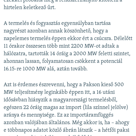
ezekkel próbálta meg a rendszerirányító kitölteni a
hirtelen keletkező űrt.
A termelés és fogyasztás egyensúlyban tartása
nagyrészt azonban annak köszönhető, hogy a
napelemes termelés éppen ekkor ért a csúcsra. Délelőtt
11 órakor összesen több mint 2200 MW-ot adtak a
hálózatra, tartották 14 óráig a 2000 MW feletti szintet,
ahonnan lassan, folyamatosan csökkent a potenciál
16.15-re 1000 MW alá, aztán tovább.
Azt is érdemes észrevenni, hogy a Pakson kieső 500
MW teljesítmény leginkább éppen itt, a 16 utáni
idősávban hiányzik a magyarországi termelésből,
egészen 22 óráig magas az import (lila színnel jelölve)
aránya és mennyisége. Ez az importáramfüggés
azonban valójában általános. Még akkor is, ha – ahogy
e többnapos adatot közlő ábrán látszik – a hétfői paksi