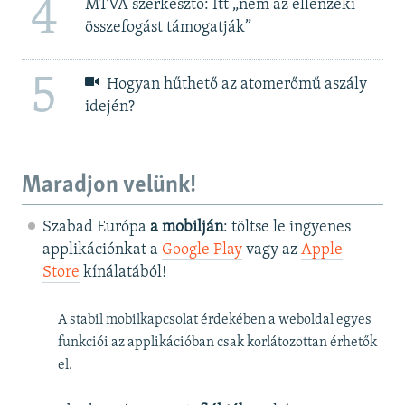
4
MTVA szerkesztő: Itt „nem az ellenzéki
összefogást támogatják”
5
Hogyan hűthető az atomerőmű aszály
idején?
Maradjon velünk!
Szabad Európa
a mobilján
: töltse le ingyenes
applikációnkat a
Google Play
vagy az
Apple
Store
kínálatából!
A stabil mobilkapcsolat érdekében a weboldal egyes
funkciói az applikációban csak korlátozottan érhetők
el.