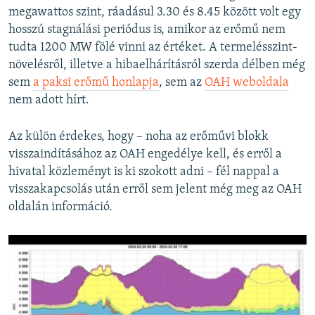
megawattos szint, ráadásul 3.30 és 8.45 között volt egy
hosszú stagnálási periódus is, amikor az erőmű nem
tudta 1200 MW fölé vinni az értéket. A termelésszint-
növelésről, illetve a hibaelhárításról szerda délben még
sem
a paksi erőmű honlapja
, sem az
OAH weboldala
nem adott hírt.
Az külön érdekes, hogy – noha az erőművi blokk
visszaindításához az OAH engedélye kell, és erről a
hivatal közleményt is ki szokott adni – fél nappal a
visszakapcsolás után erről sem jelent még meg az OAH
oldalán információ.