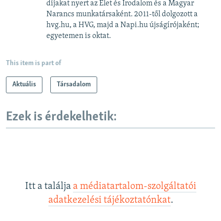
díjakat nyert az Élet és Irodalom és a Magyar
Narancs munkatársaként. 2011-től dolgozott a
hvg.hu, a HVG, majd a Napi.hu újságírójaként;
egyetemen is oktat.
This item is part of
Aktuális
Társadalom
Ezek is érdekelhetik:
Itt a találja
a médiatartalom-szolgáltatói
adatkezelési tájékoztatónkat
.