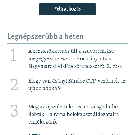
Feliratkozás
Legnépszerűbb a héten
1
A rezsicsökkentés üti a szuverenitást:
megegyezni készül a kormány a Bős-
Nagymarosi Vízlépcsőrendszerről 2. rész
2
Elege van Csányi Sándor OTP-vezérnek az
újabb adókból
3
Még az újszülötteket is meszesgödörbe
dobták – a roma holokauszt áldozataira
emlékezünk