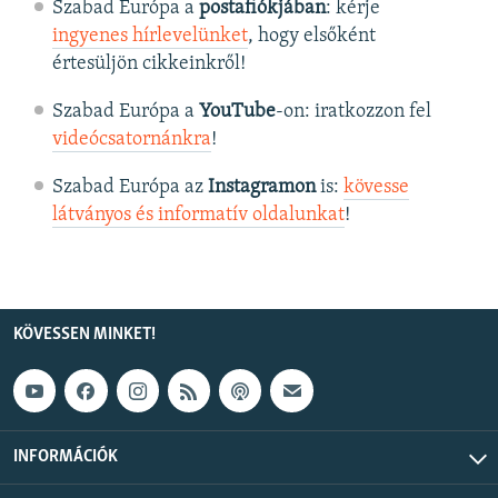
Szabad Európa a
postafiókjában
: kérje
ingyenes hírlevelünket
, hogy elsőként
értesüljön cikkeinkről!
Szabad Európa a
YouTube
-on: iratkozzon fel
videócsatornánkra
!
Szabad Európa az
Instagramon
is:
kövesse
látványos és informatív oldalunkat
! ​
KÖVESSEN MINKET!
INFORMÁCIÓK