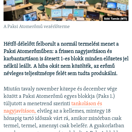
EURÓPAI UNIÓ
VILÁG
KLÍMAVÁLTOZÁS
A Paksi Atomerőmű vezérlőterme
A MÚLT TANULSÁGAI
Hétfő délelőtt felborult a normál termelési menet a
Paksi Atomerőműben: a frissen nagyjavításon és
KÖVESSEN MINKET!
karbantartáson is átesett 1-es blokk minden előzetes jel
nélkül leállt. A hiba okát nem közölték, az erőmű
névleges teljesítménye felét sem tudta produkálni.
Valamennyi RFE/RL weboldal
Miután tavaly november közepe és december vége
között a Paksi Atomerőmű egyes blokkja (Paks 1.)
túljutott a menetrend szerinti
tankoláson és
nagyjavításon,
elvileg az a kellemes, mintegy 18
hónapig tartó időszak várt rá, amikor zsinórban csak
termel, termel, amennyi csak belefér. A gyakorlatban