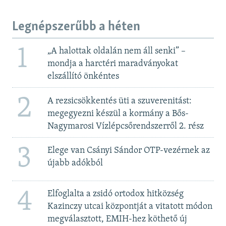
Legnépszerűbb a héten
1
„A halottak oldalán nem áll senki” –
mondja a harctéri maradványokat
elszállító önkéntes
2
A rezsicsökkentés üti a szuverenitást:
megegyezni készül a kormány a Bős-
Nagymarosi Vízlépcsőrendszerről 2. rész
3
Elege van Csányi Sándor OTP-vezérnek az
újabb adókból
4
Elfoglalta a zsidó ortodox hitközség
Kazinczy utcai központját a vitatott módon
megválasztott, EMIH-hez köthető új