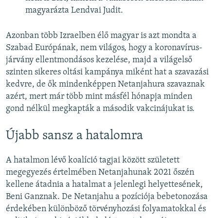
magyarázta Lendvai Judit.
Azonban több Izraelben élő magyar is azt mondta a
Szabad Európának, nem világos, hogy a koronavírus-
járvány ellentmondásos kezelése, majd a világelső
szinten sikeres oltási kampánya miként hat a szavazási
kedvre, de ők mindenképpen Netanjahura szavaznak
azért, mert már több mint másfél hónapja minden
gond nélkül megkapták a második vakcinájukat is.
Újabb sansz a hatalomra
A hatalmon lévő koalíció tagjai között született
megegyezés értelmében Netanjahunak 2021 őszén
kellene átadnia a hatalmat a jelenlegi helyettesének,
Beni Ganznak. De Netanjahu a pozíciója bebetonozása
érdekében különböző törvényhozási folyamatokkal és