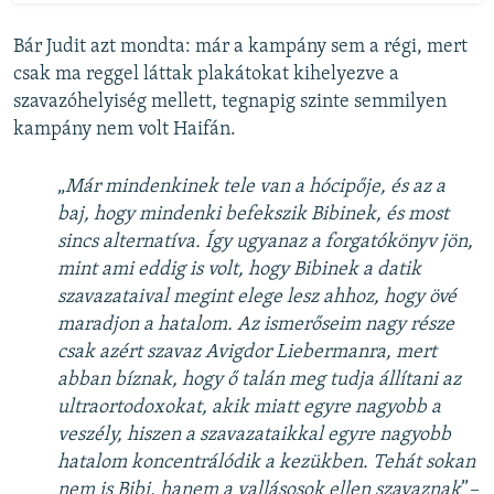
Bár Judit azt mondta: már a kampány sem a régi, mert
csak ma reggel láttak plakátokat kihelyezve a
szavazóhelyiség mellett, tegnapig szinte semmilyen
kampány nem volt Haifán.
„​
Már mindenkinek tele van a hócipője, és az a
baj, hogy mindenki befekszik Bibinek, és most
sincs alternatíva. Így ugyanaz a forgatókönyv jön,
mint ami eddig is volt, hogy Bibinek a datik
szavazataival megint elege lesz ahhoz, hogy övé
maradjon a hatalom. Az ismerőseim nagy része
csak azért szavaz Avigdor Liebermanra, mert
abban bíznak, hogy ő talán meg tudja állítani az
ultraortodoxokat, akik miatt egyre nagyobb a
veszély, hiszen a szavazataikkal egyre nagyobb
hatalom koncentrálódik a kezükben. Tehát sokan
nem is Bibi, hanem a vallásosok ellen szavaznak
”​
–