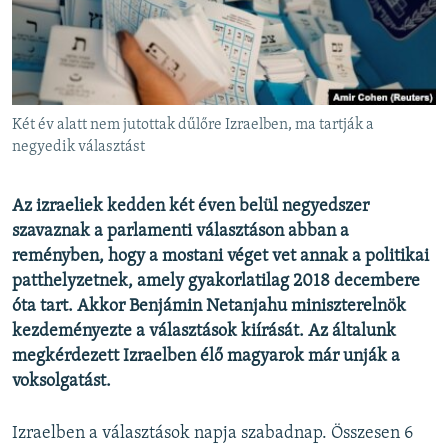
EURÓPAI UNIÓ
VILÁG
KLÍMAVÁLTOZÁS
A MÚLT TANULSÁGAI
Két év alatt nem jutottak dűlőre Izraelben, ma tartják a
negyedik választást
KÖVESSEN MINKET!
Az izraeliek kedden két éven belül negyedszer
szavaznak a parlamenti választáson abban a
reményben, hogy a mostani véget vet annak a politikai
Valamennyi RFE/RL weboldal
patthelyzetnek, amely gyakorlatilag 2018 decembere
óta tart. Akkor Benjámin Netanjahu miniszterelnök
kezdeményezte a választások kiírását. Az általunk
megkérdezett Izraelben élő magyarok már unják a
voksolgatást.
Izraelben a választások napja szabadnap. Összesen 6