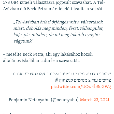
578 084 izraeli választásra jogosult szavazhat. A Tel-
Avivban élő Beck Petra már délelőtt leadta a voksát.
„
Tel-Avivban óriási őrjöngés volt a választások
miatt, dobolás meg minden, fesztiválhangulat,
kaja-pia-minden, de mi meg inkább nyugira
vágytunk
”
– mesélte Beck Petra, aki egy lakásához közeli
általános iskolában adta le a szavazatát.
שיעורי הצבעה נמוכים במעוזי הליכוד. צאו להצביע. אנחנו
צריכים עוד 2 מנדטים לניצחון! ✌️
pic.twitter.com/UCw4b8oGWg
— Benjamin Netanyahu (@netanyahu)
March 23, 2021