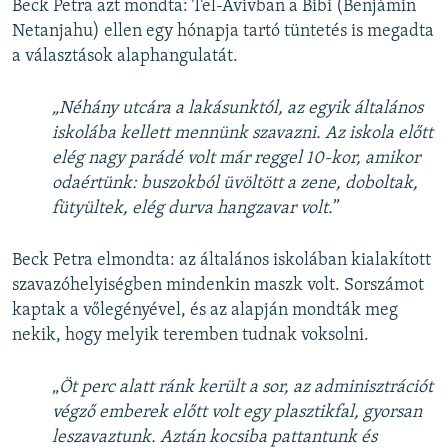
Beck Petra azt mondta: Tel-Avivban a Bibi (Benjámin
Netanjahu) ellen egy hónapja tartó tüntetés is megadta
a választások alaphangulatát.
„Néhány utcára a lakásunktól, az egyik általános
iskolába kellett mennünk szavazni. Az iskola előtt
elég nagy parádé volt már reggel 10-kor, amikor
odaértünk: buszokból üvöltött a zene, doboltak,
fütyültek, elég durva hangzavar volt.
”
Beck Petra elmondta: az általános iskolában kialakított
szavazóhelyiségben mindenkin maszk volt. Sorszámot
kaptak a vőlegényével, és az alapján mondták meg
nekik, hogy melyik teremben tudnak voksolni.
„
​Öt
perc alatt ránk került a sor, az adminisztrációt
végző emberek előtt volt egy plasztikfal, gyorsan
leszavaztunk. Aztán kocsiba pattantunk és