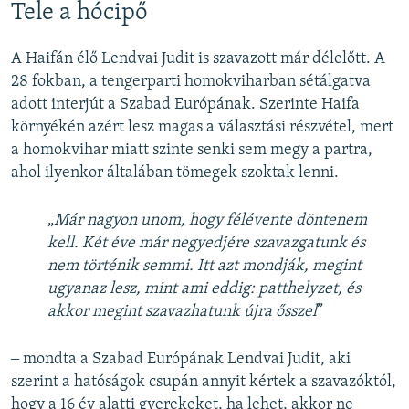
Tele a hócipő
A Haifán élő Lendvai Judit is szavazott már délelőtt. A
28 fokban, a tengerparti homokviharban sétálgatva
adott interjút a Szabad Európának. Szerinte Haifa
környékén azért lesz magas a választási részvétel, mert
a homokvihar miatt szinte senki sem megy a partra,
ahol ilyenkor általában tömegek szoktak lenni.
„​
Már nagyon unom, hogy félévente döntenem
kell. Két éve már negyedjére szavazgatunk és
nem történik semmi. Itt azt mondják, megint
ugyanaz lesz, mint ami eddig: patthelyzet, és
akkor megint szavazhatunk újra ősszel
”
‒ mondta a Szabad Európának Lendvai Judit, aki
szerint a hatóságok csupán annyit kértek a szavazóktól,
hogy a 16 év alatti gyerekeket, ha lehet, akkor ne