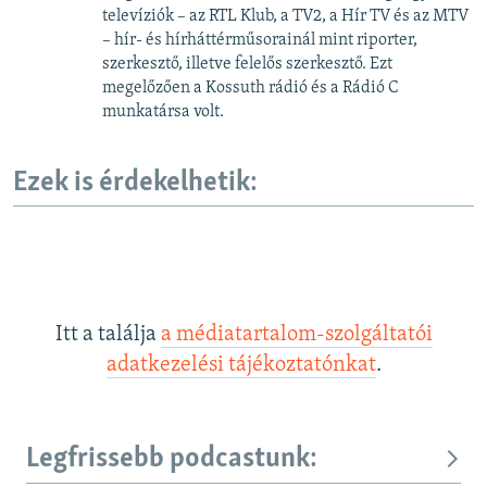
televíziók – az RTL Klub, a TV2, a Hír TV és az MTV
d
– hír- és hírháttérműsorainál mint riporter,
e
szerkesztő, illetve felelős szerkesztő. Ezt
megelőzően a Kossuth rádió és a Rádió C
munkatársa volt.
Ezek is érdekelhetik:
Itt a találja
a médiatartalom-szolgáltatói
adatkezelési tájékoztatónkat
.
Legfrissebb podcastunk: