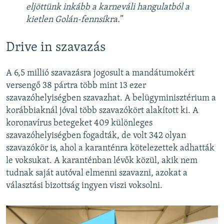
eljöttünk inkább a karneváli hangulatból a
kietlen Golán-fennsíkra.
”​
Drive in szavazás
A 6,5 millió szavazásra jogosult a mandátumokért
versengő 38 pártra több mint 13 ezer
szavazóhelyiségben szavazhat. A belügyminisztérium a
korábbiaknál jóval több szavazókört alakított ki. A
koronavírus betegeket 409 különleges
szavazóhelyiségben fogadták, de volt 342 olyan
szavazókör is, ahol a karanténra kötelezettek adhatták
le voksukat. A karanténban lévők közül, akik nem
tudnak saját autóval elmenni szavazni, azokat a
választási bizottság ingyen viszi voksolni.