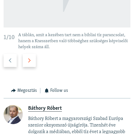
A táblán, amit a kezében tart nem a bibliai tíz parancsolat,
1/10
hanem a Knesszetben való többséghez szükséges képviselői
helyek száma áll.
P
N
r
e
e
x
v
t
i
s
Megosztás
Follow us
o
l
u
i
Báthory Róbert
s
d
s
e
Báthory Róbert a magyarországi Szabad Európa
l
szenior oknyomozó újságírója. Tizenhét éve
i
dolgozik a médiában, ebből tíz évet a legnagyobb