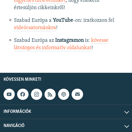
ingyenes hírlevelünket
, hogy elsőként
értesüljön cikkeinkről!
Szabad Európa a
YouTube
-on: iratkozzon fel
videócsatornánkra
!
Szabad Európa az
Instagramon
is:
kövesse
látványos és informatív oldalunkat
! ​
KÖVESSEN MINKET!
INFORMÁCIÓK
NAVIGÁCIÓ