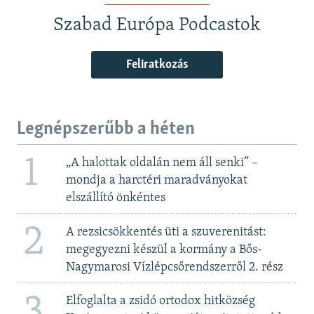
Szabad Európa Podcastok
Feliratkozás
Legnépszerűbb a héten
1
„A halottak oldalán nem áll senki” –
mondja a harctéri maradványokat
elszállító önkéntes
2
A rezsicsökkentés üti a szuverenitást:
megegyezni készül a kormány a Bős-
Nagymarosi Vízlépcsőrendszerről 2. rész
3
Elfoglalta a zsidó ortodox hitközség