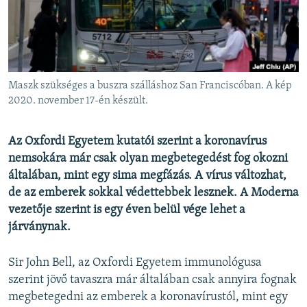
EURÓPAI UNIÓ
VILÁG
KLÍMAVÁLTOZÁS
A MÚLT TANULSÁGAI
Maszk szükséges a buszra szálláshoz San Franciscóban. A kép
2020. november 17-én készült.
KÖVESSEN MINKET!
Az Oxfordi Egyetem kutatói szerint a koronavírus
nemsokára már csak olyan megbetegedést fog okozni
általában, mint egy sima megfázás. A vírus változhat,
Valamennyi RFE/RL weboldal
de az emberek sokkal védettebbek lesznek. A Moderna
vezetője szerint is egy éven belül vége lehet a
járványnak.
Sir John Bell, az Oxfordi Egyetem immunológusa
szerint jövő tavaszra már általában csak annyira fognak
megbetegedni az emberek a koronavírustól, mint egy