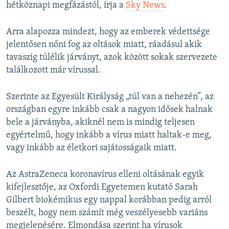
hétköznapi megfázástól, írja a
Sky News
.
Arra alapozza mindezt, hogy az emberek védettsége
jelentősen nőni fog az oltások miatt, ráadásul akik
tavaszig túlélik járványt, azok között sokak szervezete
találkozott már vírussal.
Szerinte az Egyesült Királyság „túl van a nehezén”, az
országban egyre inkább csak a nagyon idősek halnak
bele a járványba, akiknél nem is mindig teljesen
egyértelmű, hogy inkább a vírus miatt haltak-e meg,
vagy inkább az életkori sajátosságaik miatt.
Az AstraZeneca koronavírus elleni oltásának egyik
kifejlesztője, az Oxfordi Egyetemen kutató Sarah
Gilbert biokémikus egy nappal korábban pedig arról
beszélt, hogy nem számít még veszélyesebb variáns
megjelenésére. Elmondása szerint ha vírusok