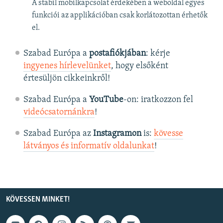
A stabil mobilkapcsolat érdekében a weboldal egyes
funkciói az applikációban csak korlátozottan érhetők
el.
Szabad Európa a
postafiókjában
: kérje
ingyenes hírlevelünket
, hogy elsőként
értesüljön cikkeinkről!
Szabad Európa a
YouTube
-on: iratkozzon fel
videócsatornánkra
!
Szabad Európa az
Instagramon
is:
kövesse
látványos és informatív oldalunkat
! ​
KÖVESSEN MINKET!