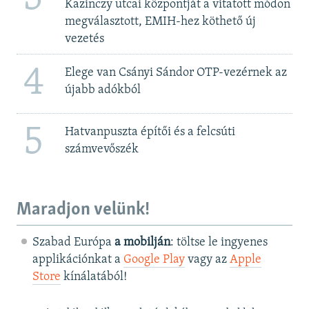
Kazinczy utcai központját a vitatott módon
megválasztott, EMIH-hez köthető új
vezetés
4
Elege van Csányi Sándor OTP-vezérnek az
újabb adókból
5
Hatvanpuszta építői és a felcsúti
számvevőszék
Maradjon velünk!
Szabad Európa
a mobilján
: töltse le ingyenes
applikációnkat a
Google Play
vagy az
Apple
Store
kínálatából!