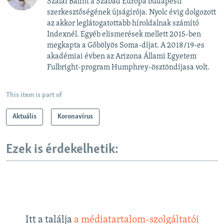
Szalai Bálint a Szabad Európa budapesti
szerkesztőségének újságírója. Nyolc évig dolgozott
az akkor leglátogatottabb híroldalnak számító
Indexnél. Egyéb elismerések mellett 2015-ben
megkapta a Gőbölyös Soma-díjat. A 2018/19-es
akadémiai évben az Arizona Állami Egyetem
Fulbright-program Humphrey-ösztöndíjasa volt.
This item is part of
Aktuális
Koronavírus
Ezek is érdekelhetik:
Itt a találja
a médiatartalom-szolgáltatói