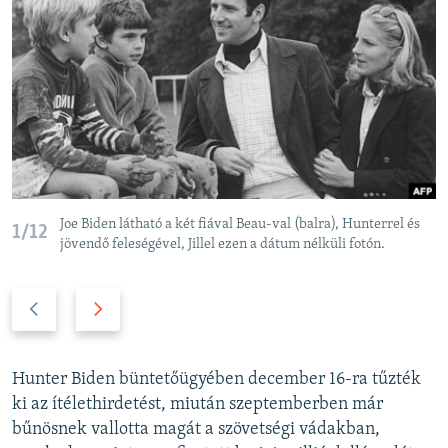
Joe Biden látható a két fiával Beau-val (balra), Hunterrel és
1/12
jövendő feleségével, Jillel ezen a dátum nélküli fotón.
P
N
r
e
e
x
v
t
Hunter Biden büntetőügyében december 16-ra tűzték
i
s
ki az ítélethirdetést, miután szeptemberben már
o
l
bűnösnek vallotta magát a szövetségi vádakban,