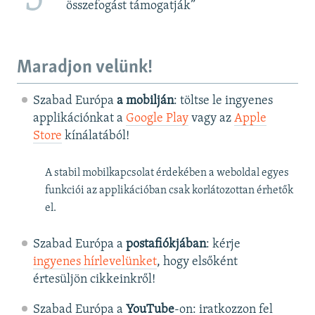
összefogást támogatják”
Maradjon velünk!
Szabad Európa
a mobilján
: töltse le ingyenes
applikációnkat a
Google Play
vagy az
Apple
Store
kínálatából!
A stabil mobilkapcsolat érdekében a weboldal egyes
funkciói az applikációban csak korlátozottan érhetők
el.
Szabad Európa a
postafiókjában
: kérje
ingyenes hírlevelünket
, hogy elsőként
értesüljön cikkeinkről!
Szabad Európa a
YouTube
-on: iratkozzon fel