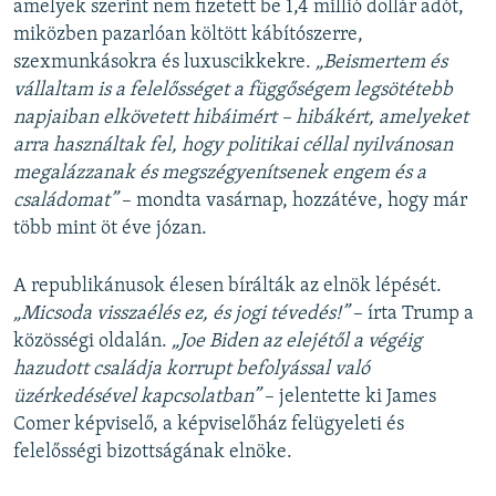
u
i
amelyek szerint nem fizetett be 1,4 millió dollár adót,
s
d
miközben pazarlóan költött kábítószerre,
s
e
szexmunkásokra és luxuscikkekre.
„Beismertem és
l
vállaltam is a felelősséget a függőségem legsötétebb
i
napjaiban elkövetett hibáimért – hibákért, amelyeket
d
arra használtak fel, hogy politikai céllal nyilvánosan
e
megalázzanak és megszégyenítsenek engem és a
családomat”
– mondta vasárnap, hozzátéve, hogy már
több mint öt éve józan.
A republikánusok élesen bírálták az elnök lépését.
„Micsoda visszaélés ez, és jogi tévedés!”
– írta Trump a
közösségi oldalán.
„Joe Biden az elejétől a végéig
hazudott családja korrupt befolyással való
üzérkedésével kapcsolatban”
– jelentette ki James
Comer képviselő, a képviselőház felügyeleti és
felelősségi bizottságának elnöke.