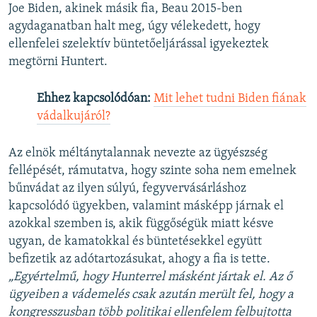
Joe Biden, akinek másik fia, Beau 2015-ben
agydaganatban halt meg, úgy vélekedett, hogy
ellenfelei szelektív büntetőeljárással igyekeztek
megtörni Huntert.
Ehhez kapcsolódóan:
Mit lehet tudni Biden fiának
vádalkujáról?
Az elnök méltánytalannak nevezte az ügyészség
fellépését, rámutatva, hogy szinte soha nem emelnek
bűnvádat az ilyen súlyú, fegyvervásárláshoz
kapcsolódó ügyekben, valamint másképp járnak el
azokkal szemben is, akik függőségük miatt késve
ugyan, de kamatokkal és büntetésekkel együtt
befizetik az adótartozásukat, ahogy a fia is tette.
„Egyértelmű, hogy Hunterrel másként jártak el. Az ő
ügyeiben a vádemelés csak azután merült fel, hogy a
kongresszusban több politikai ellenfelem felbujtotta