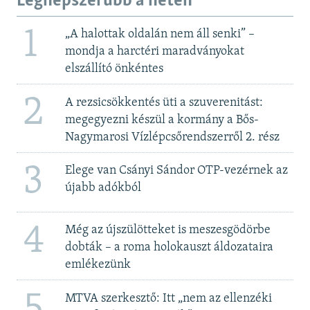
Legnépszerűbb a héten
1
„A halottak oldalán nem áll senki” –
mondja a harctéri maradványokat
elszállító önkéntes
2
A rezsicsökkentés üti a szuverenitást:
megegyezni készül a kormány a Bős-
Nagymarosi Vízlépcsőrendszerről 2. rész
3
Elege van Csányi Sándor OTP-vezérnek az
újabb adókból
4
Még az újszülötteket is meszesgödörbe
dobták – a roma holokauszt áldozataira
emlékezünk
5
MTVA szerkesztő: Itt „nem az ellenzéki