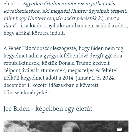
elnök.
– Egyetlen értelmes ember sem juthat más
következtetésre, aki megnézi Hunter ügyeinek tényeit,
mint hogy Huntert csupán azért pécézték ki, mert a
fiam”
– írta kiadott nyilatkozatában nem sokkal azelőtt,
hogy afrikai körútra indult.
A Fehér Ház többször leszögezte, hogy Biden nem fog
kegyelmet adni a gyógyulófélben lévő drogfüggő és a
republikánusok, köztük Donald Trump kedvelt
célpontjává vált Hunternek, mégis teljes és feltétel
nélküli kegyelmet adott a 2014. január 1. és 2024.
december 1. közötti időszakban elkövetett
bűncselekményekért.
Joe Biden - képekben egy életút