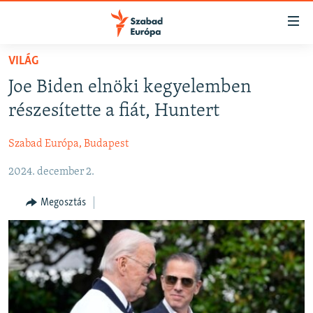
Akadálymentes
mód
Ugrás
VILÁG
a
NAPIRENDEN
Joe Biden elnöki kegyelemben
fő
AKTUÁLIS
oldalra
részesítette a fiát, Huntert
FELIRATKOZÁS
PODCASTOK
Ugrás
a
Szabad Európa, Budapest
VIDEÓK
tartalomjegyzékre
Spotify
2024. december 2.
ELEMZŐ
Ugrás
a
NER15
Megosztás
Feliratkozás
keresésre
SZABADON
TÁRSADALOM
DEMOKRÁCIA
A PÉNZ NYOMÁBAN