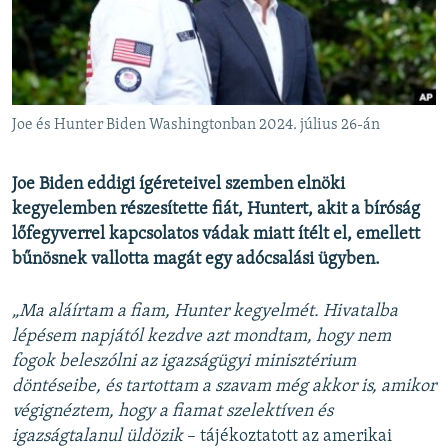
EURÓPAI UNIÓ
VILÁG
KLÍMAVÁLTOZÁS
A MÚLT TANULSÁGAI
Joe és Hunter Biden Washingtonban 2024. július 26-án
KÖVESSEN MINKET!
Joe Biden eddigi ígéreteivel szemben elnöki
kegyelemben részesítette fiát, Huntert, akit a bíróság
lőfegyverrel kapcsolatos vádak miatt ítélt el, emellett
bűnösnek vallotta magát egy adócsalási ügyben.
Valamennyi RFE/RL weboldal
„Ma aláírtam a fiam, Hunter kegyelmét. Hivatalba
lépésem napjától kezdve azt mondtam, hogy nem
fogok beleszólni az igazságügyi minisztérium
döntéseibe, és tartottam a szavam még akkor is, amikor
végignéztem, hogy a fiamat szelektíven és
igazságtalanul üldözik
– tájékoztatott az amerikai