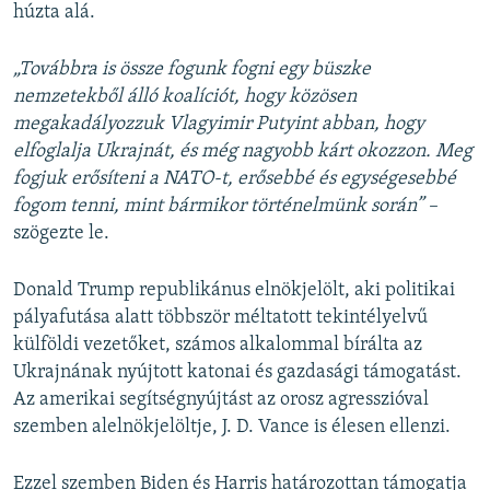
húzta alá.
„Továbbra is össze fogunk fogni egy büszke
nemzetekből álló koalíciót, hogy közösen
megakadályozzuk Vlagyimir Putyint abban, hogy
elfoglalja Ukrajnát, és még nagyobb kárt okozzon. Meg
fogjuk erősíteni a NATO-t, erősebbé és egységesebbé
fogom tenni, mint bármikor történelmünk során” –
szögezte le.
Donald Trump republikánus elnökjelölt, aki politikai
pályafutása alatt többször méltatott tekintélyelvű
külföldi vezetőket, számos alkalommal bírálta az
Ukrajnának nyújtott katonai és gazdasági támogatást.
Az amerikai segítségnyújtást az orosz agresszióval
szemben alelnökjelöltje, J. D. Vance is élesen ellenzi.
Ezzel szemben Biden és Harris határozottan támogatja