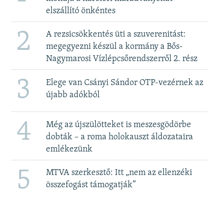
elszállító önkéntes
2
A rezsicsökkentés üti a szuverenitást:
megegyezni készül a kormány a Bős-
Nagymarosi Vízlépcsőrendszerről 2. rész
3
Elege van Csányi Sándor OTP-vezérnek az
újabb adókból
4
Még az újszülötteket is meszesgödörbe
dobták – a roma holokauszt áldozataira
emlékezünk
5
MTVA szerkesztő: Itt „nem az ellenzéki
összefogást támogatják”