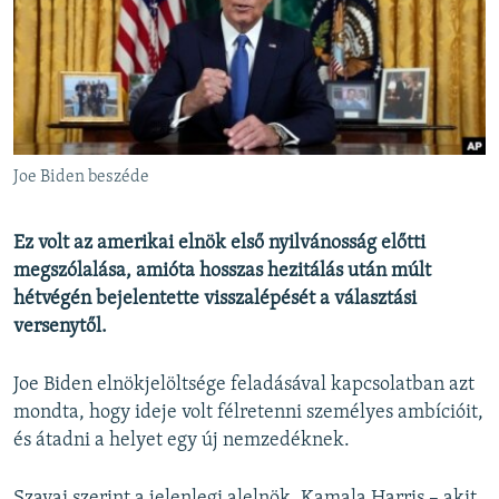
EURÓPAI UNIÓ
VILÁG
KLÍMAVÁLTOZÁS
A MÚLT TANULSÁGAI
Joe Biden beszéde
KÖVESSEN MINKET!
Ez volt az amerikai elnök első nyilvánosság előtti
megszólalása, amióta hosszas hezitálás után múlt
hétvégén bejelentette visszalépését a választási
Valamennyi RFE/RL weboldal
versenytől.
Joe Biden elnökjelöltsége feladásával kapcsolatban azt
mondta, hogy ideje volt félretenni személyes ambícióit,
és átadni a helyet egy új nemzedéknek.
Szavai szerint a jelenlegi alelnök, Kamala Harris – akit