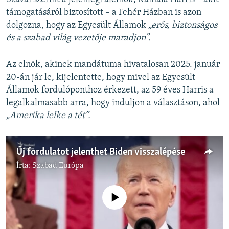
támogatásáról biztosított – a Fehér Házban is azon
dolgozna, hogy az Egyesült Államok
„erős, biztonságos
és a szabad világ vezetője maradjon”.
Az elnök, akinek mandátuma hivatalosan 2025. január
20-án jár le, kijelentette, hogy mivel az Egyesült
Államok fordulóponthoz érkezett, az 59 éves Harris a
legalkalmasabb arra, hogy induljon a választáson, ahol
„Amerika lelke a tét”.
Új fordulatot jelenthet Biden visszalépése
Írta:
Szabad Európa
Jelenleg nincs elérhető tartalom