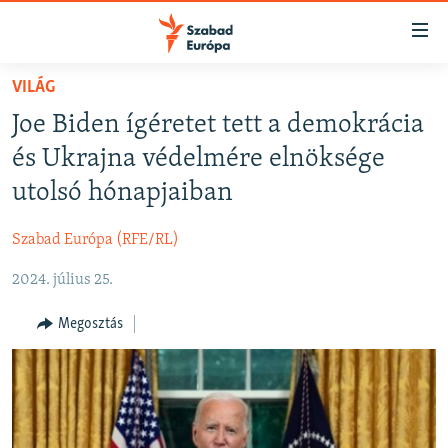
Akadálymentes
mód
Ugrás
VILÁG
a
NAPIRENDEN
Joe Biden ígéretet tett a demokrácia
fő
AKTUÁLIS
oldalra
és Ukrajna védelmére elnöksége
FELIRATKOZÁS
PODCASTOK
Ugrás
utolsó hónapjaiban
a
VIDEÓK
tartalomjegyzékre
Szabad Európa (RFE/RL)
Spotify
ELEMZŐ
Ugrás
a
2024. július 25.
NER15
Feliratkozás
keresésre
SZABADON
Megosztás
TÁRSADALOM
DEMOKRÁCIA
A PÉNZ NYOMÁBAN