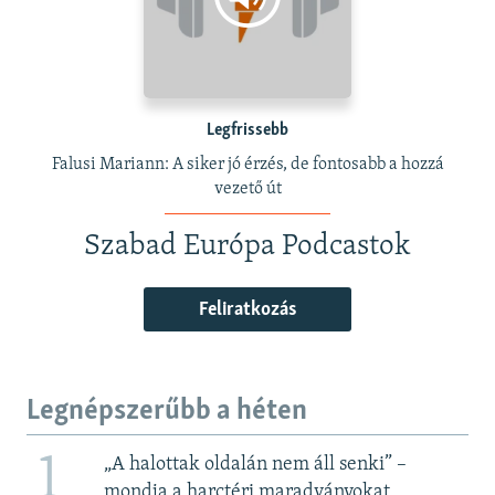
Legfrissebb
Falusi Mariann: A siker jó érzés, de fontosabb a hozzá
vezető út
Szabad Európa Podcastok
Feliratkozás
Legnépszerűbb a héten
1
„A halottak oldalán nem áll senki” –
mondja a harctéri maradványokat