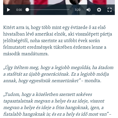
Auto
0:00
3:20
240p
Kitért arra is, hogy több mint egy évtizede ő az első
360p
hivatalban lévő amerikai elnök, aki visszalépett pártja
Auto
240p
360p
480p
480p
jelöltségétől, noha szerinte az utóbbi évek során
720p
felmutatott eredmények tükrében érdemes lenne a
720p
1080p
második mandátumra.
1080p
„Úgy ítéltem meg, hogy a legjobb megoldás, ha átadom
a stafétát az újabb generációnak. Ez a legjobb módja
annak, hogy egyesítsük nemzetünket”
– mondta.
„Tudom, hogy a közéletben szerzett sokéves
tapasztalatnak megvan a helye és az ideje, viszont
megvan a helye és ideje a friss hangoknak, igen, a
fiatalabb hangoknak is; és ez a hely és idő most van”
–