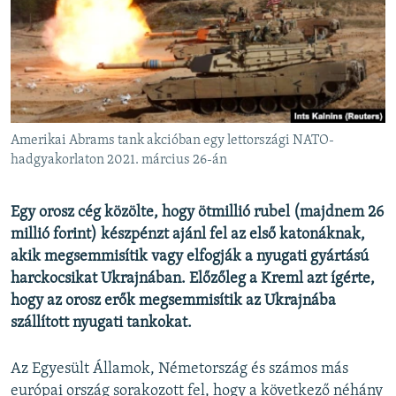
EURÓPAI UNIÓ
VILÁG
KLÍMAVÁLTOZÁS
A MÚLT TANULSÁGAI
Amerikai Abrams tank akcióban egy lettországi NATO-
KÖVESSEN MINKET!
hadgyakorlaton 2021. március 26-án
Egy orosz cég közölte, hogy ötmillió rubel (majdnem 26
millió forint) készpénzt ajánl fel az első katonáknak,
Valamennyi RFE/RL weboldal
akik megsemmisítik vagy elfogják a nyugati gyártású
harckocsikat Ukrajnában. Előzőleg a Kreml azt ígérte,
hogy az orosz erők megsemmisítik az Ukrajnába
szállított nyugati tankokat.
Az Egyesült Államok, Németország és számos más
európai ország sorakozott fel, hogy a következő néhány