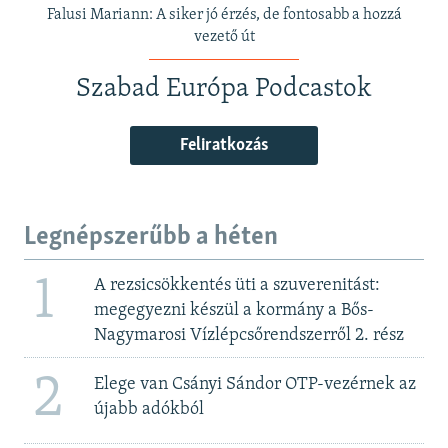
Falusi Mariann: A siker jó érzés, de fontosabb a hozzá
vezető út
Szabad Európa Podcastok
Feliratkozás
Legnépszerűbb a héten
1
A rezsicsökkentés üti a szuverenitást:
megegyezni készül a kormány a Bős-
Nagymarosi Vízlépcsőrendszerről 2. rész
2
Elege van Csányi Sándor OTP-vezérnek az
újabb adókból