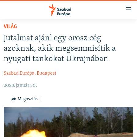
Akadálymentes
mód
Ugrás
VILÁG
a
NAPIRENDEN
Jutalmat ajánl egy orosz cég
fő
AKTUÁLIS
oldalra
azoknak, akik megsemmisítik a
FELIRATKOZÁS
PODCASTOK
Ugrás
nyugati tankokat Ukrajnában
a
VIDEÓK
tartalomjegyzékre
Szabad Európa, Budapest
Spotify
ELEMZŐ
Ugrás
a
2023. január 30.
NER15
Feliratkozás
keresésre
SZABADON
Megosztás
TÁRSADALOM
DEMOKRÁCIA
A PÉNZ NYOMÁBAN