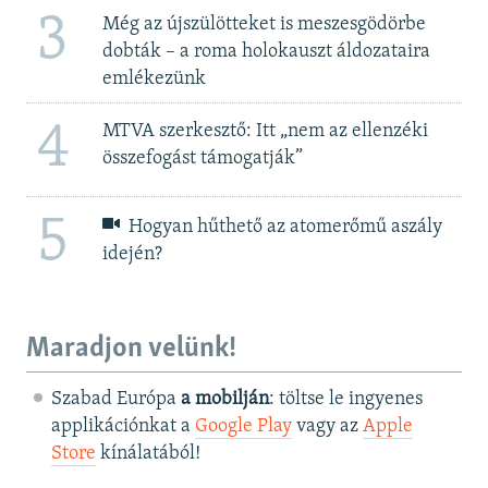
3
Még az újszülötteket is meszesgödörbe
dobták – a roma holokauszt áldozataira
emlékezünk
4
MTVA szerkesztő: Itt „nem az ellenzéki
összefogást támogatják”
5
Hogyan hűthető az atomerőmű aszály
idején?
Maradjon velünk!
Szabad Európa
a mobilján
: töltse le ingyenes
applikációnkat a
Google Play
vagy az
Apple
Store
kínálatából!