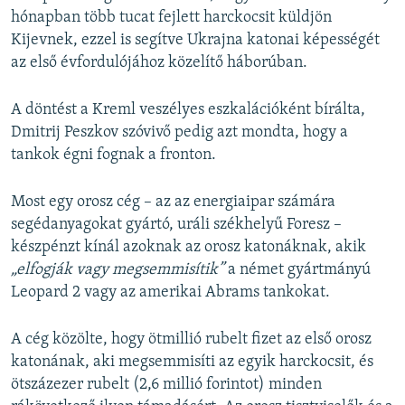
hónapban több tucat fejlett harckocsit küldjön
Kijevnek, ezzel is segítve Ukrajna katonai képességét
az első évfordulójához közelítő háborúban.
A döntést a Kreml veszélyes eszkalációként bírálta,
Dmitrij Peszkov szóvivő pedig azt mondta, hogy a
tankok égni fognak a fronton.
Most egy orosz cég – az az energiaipar számára
segédanyagokat gyártó, uráli székhelyű Foresz –
készpénzt kínál azoknak az orosz katonáknak, akik
„elfogják vagy megsemmisítik”
a német gyártmányú
Leopard 2 vagy az amerikai Abrams tankokat.
A cég közölte, hogy ötmillió rubelt fizet az első orosz
katonának, aki megsemmisíti az egyik harckocsit, és
ötszázezer rubelt (2,6 millió forintot) minden