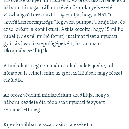
rákövetkező ilyen támadásért. Az orosz tisztviselők és a
háborút támogató állami tévéműsorok nyelvezetét
visszhangzó Foresz azt hangoztatja, hogy a NATO
„korlátlan mennyiségű”
fegyvert pumpál Ukrajnába, és
ezzel erősíti a konfliktust. Azt is közölte, hogy 15 millió
rubel (77 és fél millió forint) jutalmat fizet a nyugati
gyártású vadászrepülőgépekért, ha valaha is
Ukrajnába szállítják.
A tankokat még nem indították útnak Kijevbe, több
hónapba is telhet, mire az ígért szállítások nagy részét
elküldik.
Az orosz védelmi minisztérium azt állítja, hogy a
háború kezdete óta több száz nyugati fegyvert
semmisített meg.
Kijev korábban visszautasította ezeket a