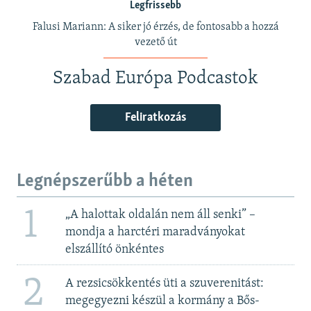
Legfrissebb
Falusi Mariann: A siker jó érzés, de fontosabb a hozzá
vezető út
Szabad Európa Podcastok
Feliratkozás
Legnépszerűbb a héten
1
„A halottak oldalán nem áll senki” –
mondja a harctéri maradványokat
elszállító önkéntes
2
A rezsicsökkentés üti a szuverenitást:
megegyezni készül a kormány a Bős-