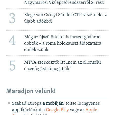
Nagymarosi Vízlépcsőrendszerről 2. rész
3
Elege van Csányi Sándor OTP-vezérnek az
újabb adókból
4
Még az újszülötteket is meszesgödörbe
dobták – a roma holokauszt áldozataira
emlékezünk
5
MTVA szerkesztő: Itt „nem az ellenzéki
összefogást támogatják”
Maradjon velünk!
Szabad Európa
a mobilján
: töltse le ingyenes
applikációnkat a
Google Play
vagy az
Apple