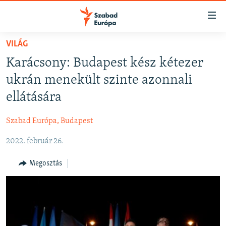
Akadálymentes
mód
Ugrás
VILÁG
a
NAPIRENDEN
Karácsony: Budapest kész kétezer
fő
AKTUÁLIS
oldalra
ukrán menekült szinte azonnali
FELIRATKOZÁS
PODCASTOK
Ugrás
ellátására
a
VIDEÓK
tartalomjegyzékre
Szabad Európa, Budapest
Spotify
ELEMZŐ
Ugrás
a
2022. február 26.
NER15
Feliratkozás
keresésre
SZABADON
Megosztás
TÁRSADALOM
DEMOKRÁCIA
A PÉNZ NYOMÁBAN