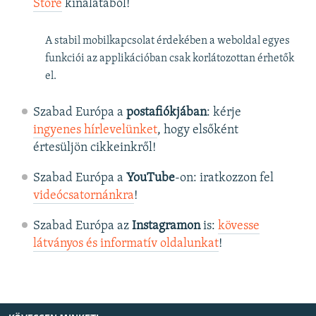
Store
kínálatából!
A stabil mobilkapcsolat érdekében a weboldal egyes
funkciói az applikációban csak korlátozottan érhetők
el.
Szabad Európa a
postafiókjában
: kérje
ingyenes hírlevelünket
, hogy elsőként
értesüljön cikkeinkről!
Szabad Európa a
YouTube
-on: iratkozzon fel
videócsatornánkra
!
Szabad Európa az
Instagramon
is:
kövesse
látványos és informatív oldalunkat
! ​