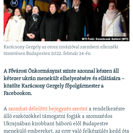
EURÓPAI UNIÓ
VILÁG
KLÍMAVÁLTOZÁS
A MÚLT TANULSÁGAI
Karácsony Gergely az orosz invázióval szembeni ellenzéki
KÖVESSEN MINKET!
tüntetésen Budapesten 2022. február 24-én
A Fővárosi Önkormányzat szinte azonnal készen áll
kétezer ukrán menekült elhelyezésére és ellátására –
Valamennyi RFE/RL weboldal
közölte Karácsony Gergely főpolgármester a
Facebookon.
A
szombat délelőtti bejegyzés szerint
a rendelkezésre
álló eszközökkel támogatni fogják a szomszédos
Ukrajnában kirobbant háború elől Budapestre
menekülő embereket, az erre való felkészülés kedd óta