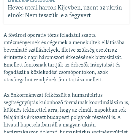
EHHEZ KAPCSOLÓDÓAN:
Heves utcai harcok Kijevben, üzent az ukrán
elnök: Nem tesszük le a fegyvert
A fővárosi operatív törzs feladatul szabta
intézményeinek és cégeinek a menekültek ellátásába
bevonható szálláshelyek, illetve szükség esetén az
érintettek napi háromszori étkezésének biztosítását.
Emellett fontosnak tartják az érkezők irányítását és
fogadását a közlekedési csomópontokon, azok
utasforgalmi rendjének fenntartása mellett.
Az önkormányzat felkészült a humanitárius
segítségnyújtás különböző formáinak koordinálására is,
különös tekintettel arra, hogy az elmúlt napokban sok
felajánlás érkezett budapesti polgárok részéről is. A
hivatal kapcsolatban áll a magyar-ukrán
határszakaszon dolgozó, humanitárius segítségnyújtást