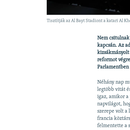
Tisztítják az Al Bayt Stadiont a katari Al
Nem csitulnak 
kapcsán. Az ad
kizsákmányolt 
reformot végre
Parlamentben i
Néhány nap múl
legtöbb vitát é
igaz, amikor a
napvilágot, ho
szerepe volt a
francia köztár
felmentette a 