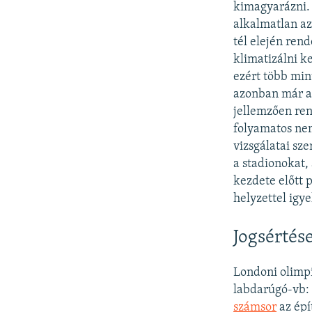
kimagyarázni. 
alkalmatlan az
tél elején ren
klimatizálni k
ezért több min
azonban már a
jellemzően ren
folyamatos nem
vizsgálatai sz
a stadionokat,
kezdete előtt 
helyzettel igy
Jogsértés
Londoni olimpia
labdarúgó-vb: 
számsor
az épí