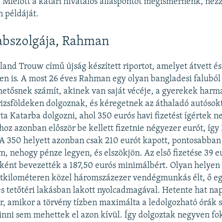
. Mielőtt a katari hivatalos álláspontot megismernénk, né
 példáját.
abszolgája, Rahman
lland Trouw című újság készített riportot, amelyet átvett é
n is. A most 26 éves Rahman egy olyan bangladesi faluból
hetősnek számít, akinek van saját vécéje, a gyerekek harm
 rizsföldeken dolgoznak, és kéregetnek az áthaladó autóso
ta Katarba dolgozni, ahol 350 eurós havi fizetést ígértek n
oz azonban először be kellett fizetnie négyezer eurót, íg
. A 350 helyett azonban csak 210 eurót kapott, pontosabba
m, nehogy pénze legyen, és elszökjön. Az első fizetése 39 eu
ént bevezették a 187,50 eurós minimálbért. Olyan helyen s
etkilométeren közel háromszázezer vendégmunkás élt, ő e
 tetőtéri lakásban lakott nyolcadmagával. Hetente hat nap
r, amikor a törvény tízben maximálta a ledolgozható órák 
 inni sem mehettek el azon kívül. Így dolgoztak negyven fok