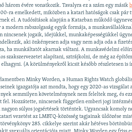
ső három évére vonatkozik. Tavalyra ez a szám egy másik
00-ra emelkedett, miközben a katari hatóságok csak pár t
rnek el. A tudósítások alapján a Katarban működő úgyneve
r a modern rabszolgaság egyik formája, a munkavállalókna
n nincsenek jogaik, idejükkel, munkaképességükkel úgyn
delkezik, aki önkényesen adja vagy nem adja oda a fizetés
a, ha munkáltatót akarnak váltani. A munkavédelmi előír
ilos szakszervezetet alapítani, sztrájkolni, de még az épít
s elhagyni. (A körülményekről kicsit később részletesen is í
rlamentben Minky Worden, a Human Rights Watch globáli
inek igazgatója azt mondta, hogy egy 2020-as vizsgálat a
ények semmilyen követelménynek nem feleltek meg, és ez
t fel. Hozzátette, nincsenek független emberi jogi intézmé
 nagyon súlyos jogsértések történtek. Ugyancsak komoly 
katari vezetést az LMBTQ-közösség tagjainak üldözése miat
 törvénykönyv 285. cikkelye szerint akár hétéves börtönbün
lakit szexuális orientációja miatt. Minky Worden egy friss es