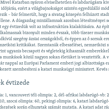
Mivel Katarban nyáron elviselhetetlen és labdarúgásra ki
 időjárás, ezért a világbajnokságot szintén egyedülálló mó
dezik – bár felmerült, hogy a sivatag közepén felhúzott sta
ellene. A dúsgazdag miniállamnak azonban létesítményei s
t egy évtizedük volt az infrastruktúra kialakítására. Az épí
lkalmasnak bizonyult minden évszak, több tízezer munkás
dkívül szegény ázsiai országokból, és éppen az ő sorsuk e
zetközi kritikákat. Szemtanúk elbeszélései, nemzetközi 
erint ugyanis becsapott és végletekig kihasznált emberekkel 
 a munkások közül nagyon sokan életüket is vesztették. A 
pár nappal az Európai Parlament emberi jogi albizottsága ez
ekezett szembesíteni a katari munkaügyi minisztert. Kevés s
ek évtizede
: 1, vancouveri téli olimpia: 2, dél-afrikai labdarúgó-vb: 2,
10, szocsi olimpia: 60, pekingi olimpia: 6, katari labdarúgó
tkezések során elhunytak számát mutatja. A katari adat rá