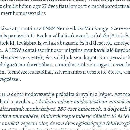
z elmúlt héten egy 27 éves fiatalembert elmeháborodottna
, mert homoszexuális.
llalásokat, miután az ENSZ Nemzetközi Munkaügyi Szerveze
n is panaszt tett. Ezek a vállalások azonban későn jöttek és
edtek ki, továbbra is voltak abúzusok és halálesetek, amel
le. A HRW adatai szerint ezer migráns munkavállaló ügyéb
k életüket vesztették, és családjuk sem kapott kompenzációt
 dolgozó munkaruhában, a munkaterületen rogyott össze ho
int természetes halállal, szívrohamban vesztette életét, a
végzéssel.
ILO dohai irodavezetője próbálta árnyalni a képet. Azt m
ható a javulás.
„A kafalarendszer módosításában vannak h
áltoztattak munkahelyet, 280 ezer embernek, a dolgozók 
őtt a munkabére, júniustól szeptemberig délelőtt 10 és fél
 munkát végezni tilos, és van éves egészségügyi felülvizsgá