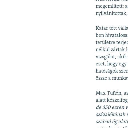
megemlített: a
nyilvánítottak
Katar tett vá
ben hivatalosa
területre terj
nélkül zártak 
vizsgálat, aki
eset, hogy egy
hatóságok szer
össze a munka
Max Tuñón, az 
alatt kézzelfog
de 350 ezren v
százalékának n
szabad ég alatt