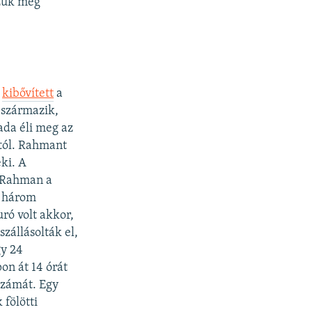
zzük meg
s
kibővített
a
 származik,
ada éli meg az
któl. Rahmant
eki. A
y Rahman a
n három
ró volt akkor,
zállásolták el,
gy 24
on át 14 órát
számát. Egy
 fölötti