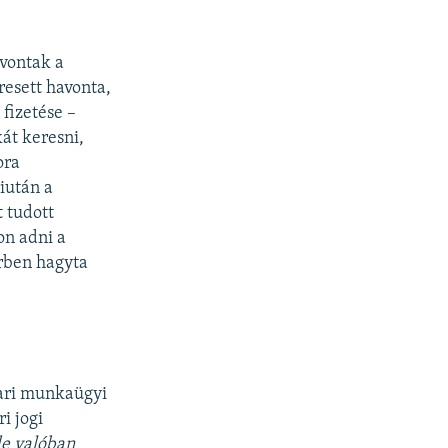
evontak a
resett havonta,
 fizetése –
át keresni,
ora
iután a
 tudott
on adni a
erben hagyta
tari munkaügyi
i jogi
de valóban