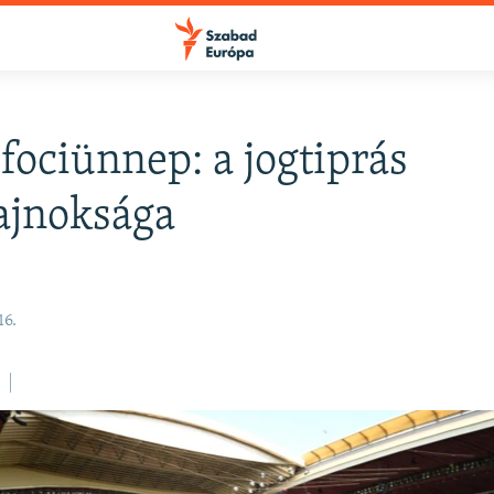
 fociünnep: a jogtiprás
FELIRATKOZÁS
ajnoksága
Apple Podcasts
16.
Spotify
Feliratkozás