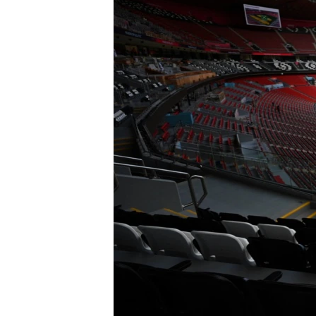
EURÓPAI UNIÓ
VILÁG
KLÍMAVÁLTOZÁS
A MÚLT TANULSÁGAI