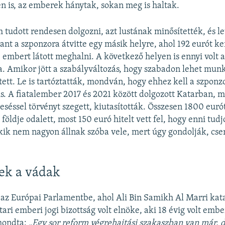
 is, az emberek hánytak, sokan meg is haltak.
 tudott rendesen dolgozni, azt lustának minősítették, és l
nt a szponzora átvitte egy másik helyre, ahol 192 eurót ke
 embert látott meghalni. A következő helyen is ennyi volt a
 Amikor jött a szabályváltozás, hogy szabadon lehet munk
tett. Le is tartóztatták, mondván, hogy ehhez kell a szponz
is. A fiatalember 2017 és 2021 között dolgozott Katarban, m
éssel törvényt szegett, kiutasították. Összesen 1800 eurót
földje odalett, most 150 euró hitelt vett fel, hogy enni tudj
kik nem nagyon állnak szóba vele, mert úgy gondolják, cs
ek a vádak
 az Európai Parlamentbe, ahol Ali Bin Samikh Al Marri ka
tari emberi jogi bizottság volt elnöke, aki 18 évig volt ember
 mondta:
„Egy sor reform végrehajtási szakaszban van már, 