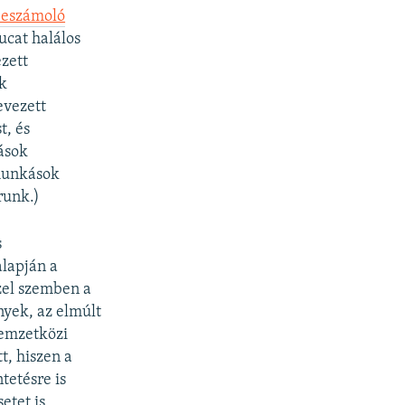
beszámoló
ucat halálos
zett
k
evezett
t, és
ások
őmunkások
runk.)
s
lapján a
zel szemben a
nyek, az elmúlt
nemzetközi
t, hiszen a
tetésre is
etet is