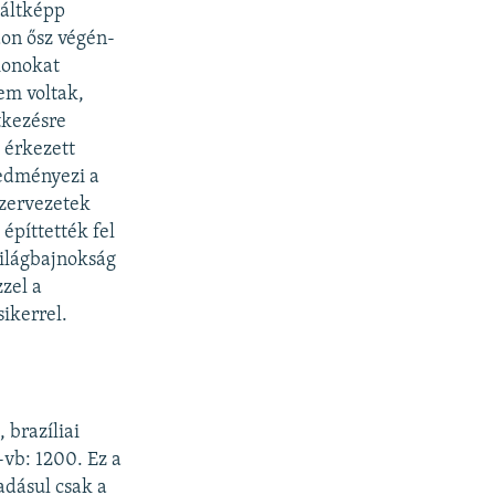
váltképp
don ősz végén-
dionokat
em voltak,
tkezésre
 érkezett
redményezi a
szervezetek
építtették fel
világbajnokság
zel a
ikerrel.
 brazíliai
-vb: 1200. Ez a
adásul csak a