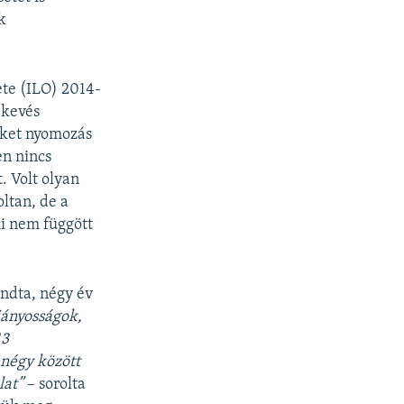
k
te (ILO) 2014-
 kevés
yeket nyomozás
en nincs
. Volt olyan
ltan, de a
mi nem függött
ondta, négy év
iányosságok,
13
 négy között
lat”
– sorolta