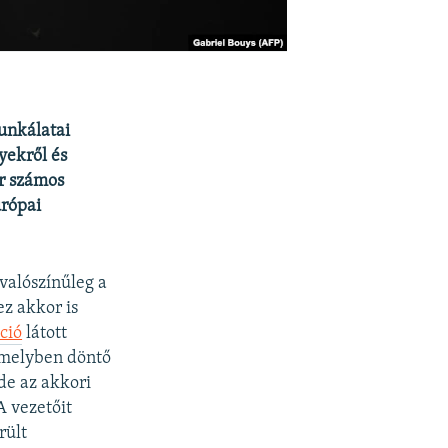
unkálatai
yekről és
ár számos
urópai
.
valószínűleg a
ez akkor is
ció
látott
 amelyben döntő
de az akkori
A vezetőit
rült