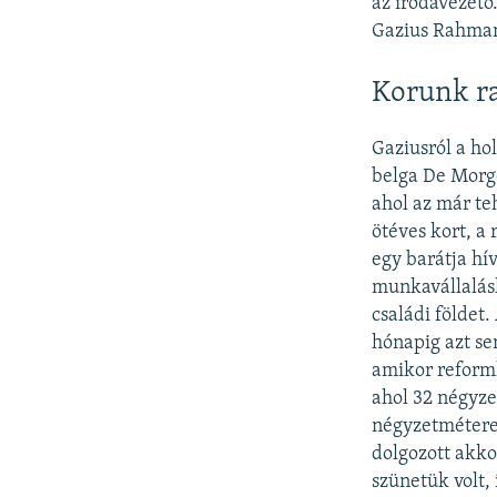
az irodavezető
Gazius Rahman
Korunk r
Gaziusról a ho
belga De Morge
ahol az már te
ötéves kort, a
egy barátja hív
munkavállalásh
családi földet
hónapig azt se
amikor reformk
ahol 32 négyz
négyzetméteres
dolgozott akko
szünetük volt,