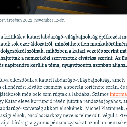
 Khor városban 2022. november 12-én
a kritikák a katari labdarúgó-világbajnokság építkezési m
atok sok ezer áldozatról, minősíthetetlen munkakörülmén
dolgozókról szólnak, miközben a katari vezetés szerint m
hajtottak a nemzetközi szervezetek elvárása szerint. Az E
s napirendre került a téma, nyugvópontra azonban aligha
va elkezdődik a katari labdarúgó-világbajnokság, amely 
s ellenérzést kiváltó esemény a sportág története során, és 
 játékosok még bele sem rúgtak a labdába. Számos
informá
gy Katar eleve korrupció révén jutott a rendezés jogához,
 labdarúgó-szövetség akkori elnökének, Michel Platininek, 
sasági elnök, Nicolas Sarkozy neve is felmerült. Végül a FIF
svájci bíróság, a gyanús pénzmozgásokat azonban nem sike