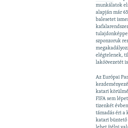
munkálatok el
alapján már 65
balesetet isme
kafalarendsze
tulajdonképpe
szponzoruk ren
megakadályozz
elégtelenek, t
lakóövezetét i
Az Európai Pa
kezdeményezése
katari körülm
FIFA sem lépet
tizenkét évben
támadás éri a 
katari büntető
lehet ítélni va