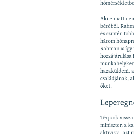
hőmérsékletben
Aki emiatt nem
béréből. Rahma
és szintén több
három hónapra.
Rahman is így 
hozzájárulása 
munkahelykeres
hazaküldeni, a 
családjának, a
őket.
Leperegn
Térjünk vissza
miniszter, a ka
aktivista, azt