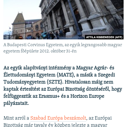
EURÓPAI UNIÓ
VILÁG
KLÍMAVÁLTOZÁS
A MÚLT TANULSÁGAI
A Budapesti Corvinus Egyetem, az egyik legrangosabb magyar
KÖVESSEN MINKET!
egyetem főépülete 2012. október 31-én
Az egyik alapítványi intézmény a Magyar Agrár- és
Élettudományi Egyetem (MATE), a másik a Szegedi
Valamennyi RFE/RL weboldal
Tudományegyetem (SZTE). Hivatalosan máig nem
kaptak értesítést az Európai Bizottság döntéséről, hogy
felfüggesztik az Erasmus+ és a Horizon Europe
pályázatait.
Mint arról a
Szabad Európa beszámolt
, az Európai
Bizottság már tavaly év közben jelezte a magyar