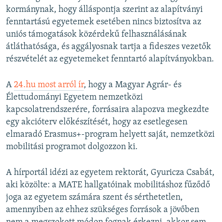
kormánynak, hogy álláspontja szerint az alapítványi
fenntartású egyetemek esetében nincs biztosítva az
uniós támogatások közérdekű felhasználásának
átláthatósága, és aggályosnak tartja a fideszes vezetők
részvételét az egyetemeket fenntartó alapítványokban.
A
24.hu most arról ír
, hogy a Magyar Agrár- és
Élettudományi Egyetem nemzetközi
kapcsolatrendszerére, forrásaira alapozva megkezdte
egy akcióterv előkészítését, hogy az esetlegesen
elmaradó Erasmus+-program helyett saját, nemzetközi
mobilitási programot dolgozzon ki.
A hírportál idézi az egyetem rektorát, Gyuricza Csabát,
aki közölte: a MATE hallgatóinak mobilitáshoz fűződő
joga az egyetem számára szent és sérthetetlen,
amennyiben az ehhez szükséges források a jövőben