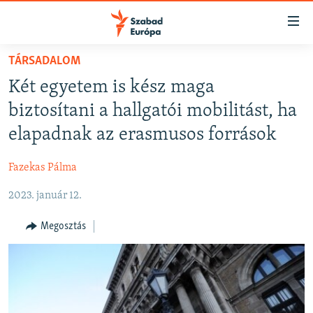
Akadálymentes
mód
Ugrás
TÁRSADALOM
a
NAPIRENDEN
Két egyetem is kész maga
fő
AKTUÁLIS
oldalra
biztosítani a hallgatói mobilitást, ha
FELIRATKOZÁS
PODCASTOK
Ugrás
elapadnak az erasmusos források
a
VIDEÓK
tartalomjegyzékre
Fazekas Pálma
Spotify
ELEMZŐ
Ugrás
a
2023. január 12.
NER15
Feliratkozás
keresésre
SZABADON
Megosztás
TÁRSADALOM
DEMOKRÁCIA
A PÉNZ NYOMÁBAN