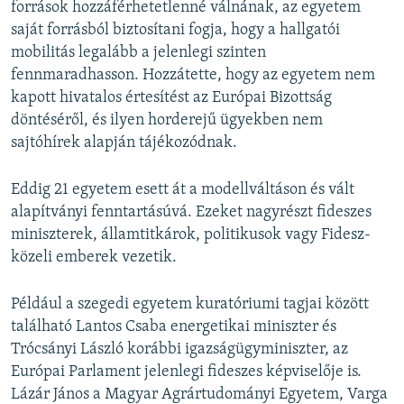
források hozzáférhetetlenné válnának, az egyetem
saját forrásból biztosítani fogja, hogy a hallgatói
mobilitás legalább a jelenlegi szinten
fennmaradhasson. Hozzátette, hogy az egyetem nem
kapott hivatalos értesítést az Európai Bizottság
döntéséről, és ilyen horderejű ügyekben nem
sajtóhírek alapján tájékozódnak.
Eddig 21 egyetem esett át a modellváltáson és vált
alapítványi fenntartásúvá. Ezeket nagyrészt fideszes
miniszterek, államtitkárok, politikusok vagy Fidesz-
közeli emberek vezetik.
Például a szegedi egyetem kuratóriumi tagjai között
található Lantos Csaba energetikai miniszter és
Trócsányi László korábbi igazságügyminiszter, az
Európai Parlament jelenlegi fideszes képviselője is.
Lázár János a Magyar Agrártudományi Egyetem, Varga