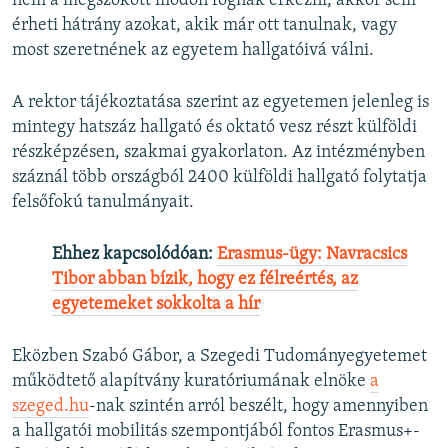
nem a megszokott módon fognak érkezni, akkor sem
érheti hátrány azokat, akik már ott tanulnak, vagy
most szeretnének az egyetem hallgatóivá válni.
A rektor tájékoztatása szerint az egyetemen jelenleg is
mintegy hatszáz hallgató és oktató vesz részt külföldi
részképzésen, szakmai gyakorlaton. Az intézményben
száznál több országból 2400 külföldi hallgató folytatja
felsőfokú tanulmányait.
Ehhez kapcsolódóan:
Erasmus-ügy: Navracsics
Tibor abban bízik, hogy ez félreértés, az
egyetemeket sokkolta a hír
Eközben Szabó Gábor, a Szegedi Tudományegyetemet
működtető alapítvány kuratóriumának elnöke
a
szeged.hu
-nak szintén arról beszélt, hogy amennyiben
a hallgatói mobilitás szempontjából fontos Erasmus+-