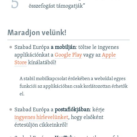
5
összefogást támogatják”
Maradjon velünk!
Szabad Európa
a mobilján
: töltse le ingyenes
applikációnkat a
Google Play
vagy az
Apple
Store
kínálatából!
A stabil mobilkapcsolat érdekében a weboldal egyes
funkciói az applikációban csak korlátozottan érhetők
el.
Szabad Európa a
postafiókjában
: kérje
ingyenes hírlevelünket
, hogy elsőként
értesüljön cikkeinkről!