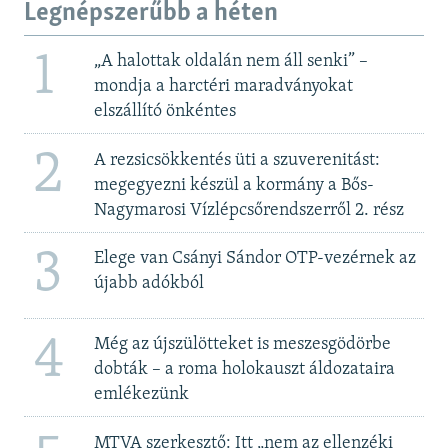
Legnépszerűbb a héten
1
„A halottak oldalán nem áll senki” –
mondja a harctéri maradványokat
elszállító önkéntes
2
A rezsicsökkentés üti a szuverenitást:
megegyezni készül a kormány a Bős-
Nagymarosi Vízlépcsőrendszerről 2. rész
3
Elege van Csányi Sándor OTP-vezérnek az
újabb adókból
4
Még az újszülötteket is meszesgödörbe
dobták – a roma holokauszt áldozataira
emlékezünk
MTVA szerkesztő: Itt „nem az ellenzéki