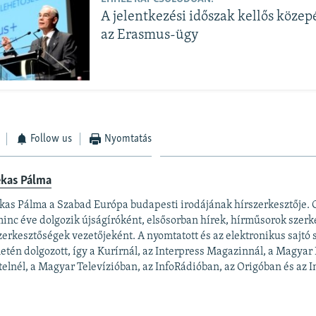
A jelentkezési időszak kellős köze
az Erasmus-ügy
Follow us
Nyomtatás
ekas Pálma
kas Pálma a Szabad Európa budapesti irodájának hírszerkesztője.
inc éve dolgozik újságíróként, elsősorban hírek, hírműsorok szerk
zerkesztőségek vezetőjeként. A nyomtatott és az elektronikus sajtó
letén dolgozott, így a Kurírnál, az Interpress Magazinnál, a Magyar
elnél, a Magyar Televízióban, az InfoRádióban, az Origóban és az In