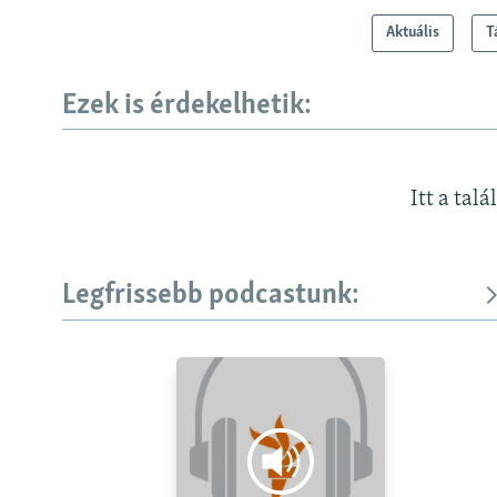
Aktuális
T
Ezek is érdekelhetik:
Itt a talá
Legfrissebb podcastunk: