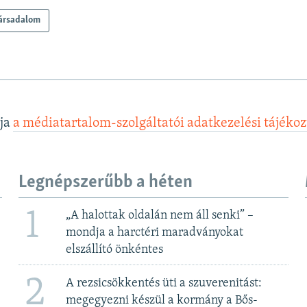
ársadalom
lja
a médiatartalom-szolgáltatói adatkezelési tájéko
Legnépszerűbb a héten
1
„A halottak oldalán nem áll senki” –
mondja a harctéri maradványokat
elszállító önkéntes
2
A rezsicsökkentés üti a szuverenitást:
megegyezni készül a kormány a Bős-