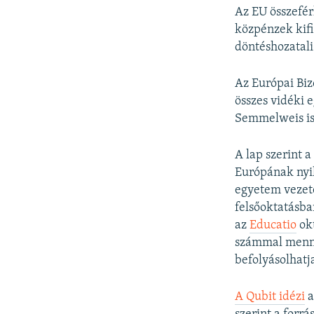
Az EU összefér
közpénzek kif
döntéshozatali
Az Európai Biz
összes vidéki 
Semmelweis is
A lap szerint 
Európának nyil
egyetem vezetés
felsőoktatásba
az
Educatio
okt
számmal mennek
befolyásolhatj
A Qubit idézi
a