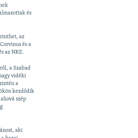
tnek
almazottak és
rinthet, az
 Corvinus és a
és az NKE.
ről, a Szabad
nagy vidéki
zintén a
rtökön kezdődik
, ahová szép
ig
ánost, aki