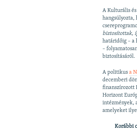
A Kulturális é
hangsúlyozta, 
csereprogramo
biztosítottak,
határidőig – a
– folyamatosan
biztosításáról.
A politikus
a N
decemberi dönt
finanszírozott
Horizont Európ
intézmények, 
amelyeket ilye
Korábbi 