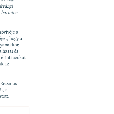
a hazai
ítványi
z-harminc
óvivője a
get, hogy a
gyanakkor,
a hazai és
érinti azokat
ák az
z Erasmus+
ás, a
tott.