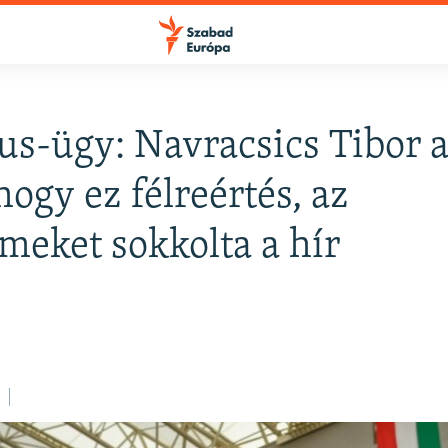
s-ügy: Navracsics Tibor 
FELIRATKOZÁS
hogy ez félreértés, az
meket sokkolta a hír
Apple Podcasts
Spotify
Feliratkozás