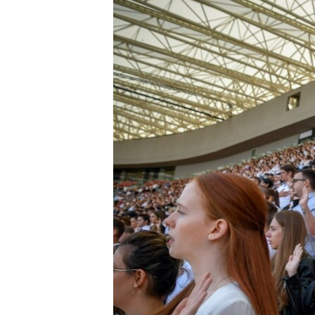
EURÓPAI UNIÓ
VILÁG
KLÍMAVÁLTOZÁS
A MÚLT TANULSÁGAI