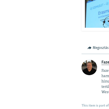
Megosztás
Faz
Faze
harm
hírs
terü
West
This item is part of