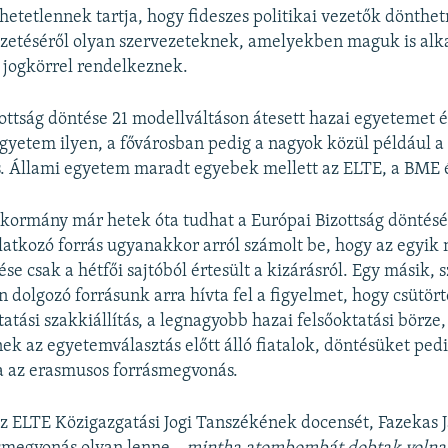
hetetlennek tartja, hogy fideszes politikai vezetők dönthe
izetéséről olyan szervezeteknek, amelyekben maguk is alk
 jogkörrel rendelkeznek.
ottság döntése 21 modellváltáson átesett hazai egyetemet é
egyetem ilyen, a fővárosban pedig a nagyok közül például a
. Állami egyetem maradt egyebek mellett az ELTE, a BME 
a kormány már hetek óta tudhat a Európai Bizottság döntésé
atkozó forrás ugyanakkor arról számolt be, hogy az egyik 
e csak a hétfői sajtóból értesült a kizárásról. Egy másik, s
n dolgozó forrásunk arra hívta fel a figyelmet, hogy csütö
atási szakkiállítás, a legnagyobb hazai felsőoktatási börze
 az egyetemválasztás előtt álló fiatalok, döntésüket ped
a az erasmusos forrásmegvonás.
z ELTE Közigazgatási Jogi Tanszékének docensét, Fazekas J