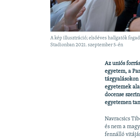
A kép illusztráció; elsőéves hallgatók fo
Stadionban 2021. szeptember 5-én
Az uniós forrás
egyetem, a Pa
tárgyalásokon 
egyetemek ala
docense szerin
egyetemen tan
Navracsics Ti
és nem a magy
fennálló vitájá