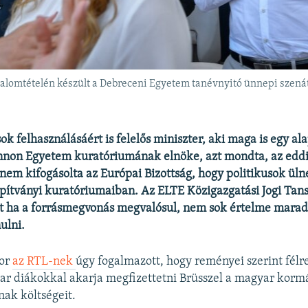
gadalomtételén készült a Debreceni Egyetem tanévnyitó ünnepi szen
ok felhasználásáért is felelős miniszter, aki maga is egy al
nnon Egyetem kuratóriumának elnöke, azt mondta, az eddi
nem kifogásolta az Európai Bizottság, hogy politikusok üln
pítványi kuratóriumaiban.
Az ELTE Közigazgatási Jogi Ta
t ha a forrásmegvonás megvalósul, nem sok értelme marad
ulni.
bor
az RTL-nek
úgy fogalmazott, hogy reményei szerint félre
ar diákokkal akarja megfizettetni Brüsszel a magyar korm
nak költségeit.