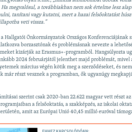
ásmegvonás olyan lenne,
„mintha atombombát dobtak volna 
. Ha megvalósul, a továbbiakban nem sok értelme lesz alap
lni, tanítani vagy kutatni, mert a hazai felsőoktatást hús
állapotba veti vissza.”
 a Hallgatói Önkormányzatok Országos Konferenciájának sz
latkozva borzasztónak és problémásnak nevezte a lehetősé
meket kizárják az Erasmus+-programból. Hangsúlyozta u
inkább 2024 februárjától jelenthet majd problémát, mivel 
yetemek március végén kötik meg a szerződéseket, és nem 
kik már részt vesznek a programban, ők ugyanúgy megkapj
mításai szerint csak 2020-ban 22.622 magyar vett részt a
rogramjaiban a felsőoktatás, a szakképzés, az iskolai oktat
területén, amit az Európai Unió 40,45 millió euróval támoga
EHHEZ KAPCSOLÓDÓAN: