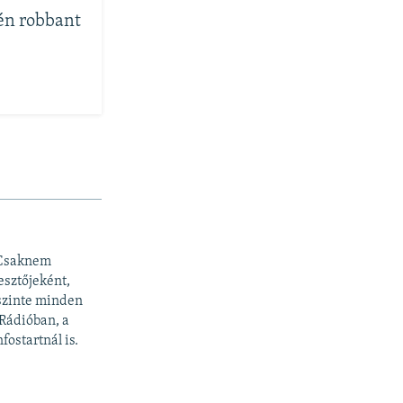
pén robbant
 Csaknem
esztőjeként,
 szinte minden
 Rádióban, a
fostartnál is.