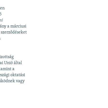
ben
ó
ei
ány a márciusi
 szerződéseket
n
izottság
i Unió által
lamint a
szági oktatási
működnek vagy