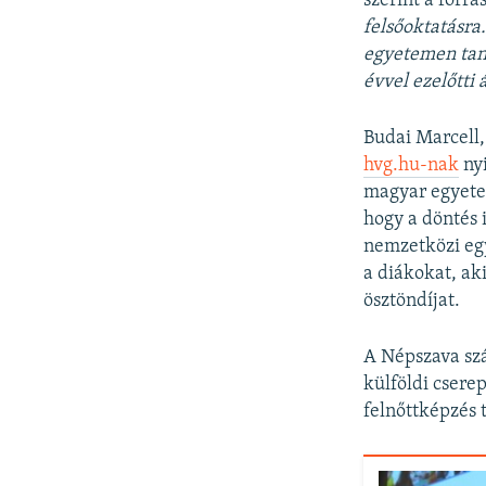
szerint a forr
felsőoktatásra
egyetemen tanu
évvel ezelőtti 
Budai Marcell,
hvg.hu-nak
nyi
magyar egyete
hogy a döntés 
nemzetközi eg
a diákokat, a
ösztöndíjat.
A Népszava szá
külföldi cserep
felnőttképzés 