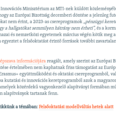
s Innovációs Minisztérium az MTI-nek küldött közleményé
hogy az Európai Bizottság decemberi döntése a jelenleg fut
kat nem érint, a 2023-as csereprogramok
„pénzügyi keret
 így a hallgatókat semmilyen hátrány nem érheti”,
és a korm
 hazai és nemzetközi egyetemek március végén kötik meg a
 egyeztet a felsőoktatást érintő források további zavartala
épszava információjára
reagált, amely szerint az Európai B
ése értelmében nem kaphatnak friss támogatást az Európa
 Erasmus+ együttműködési és oktatási csereprogramból, va
a kutatási és innovációs keretprogramból azok a magyaror
amelyek közérdekű vagyonkezelő alapítványi formában 
n alapítványok tartanak fenn.
cikkünk a témában:
Felsőoktatási modellváltás hetek alatt