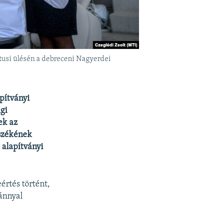
átusi ülésén a debreceni Nagyerdei
apítványi
gi
ek az
nszékének
 alapítványi
értés történt,
ánnyal