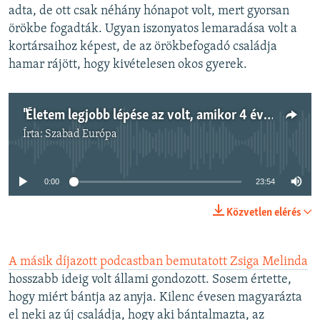
adta, de ott csak néhány hónapot volt, mert gyorsan
örökbe fogadták. Ugyan iszonyatos lemaradása volt a
kortársaihoz képest, de az örökbefogadó családja
hamar rájött, hogy kivételesen okos gyerek.
"Életem legjobb lépése az volt, amikor 4 évesen tüzet raktam a budapesti lakásban" - interjú Kocsis Krisztián neurobiológussal
Írta:
Szabad Európa
Jelenleg nincs elérhető tartalom
0:00
23:54
Közvetlen elérés
A másik díjazott podcastban bemutatott Zsiga Melinda
hosszabb ideig volt állami gondozott. Sosem értette,
hogy miért bántja az anyja. Kilenc évesen magyarázta
el neki az új családja, hogy aki bántalmazta, az