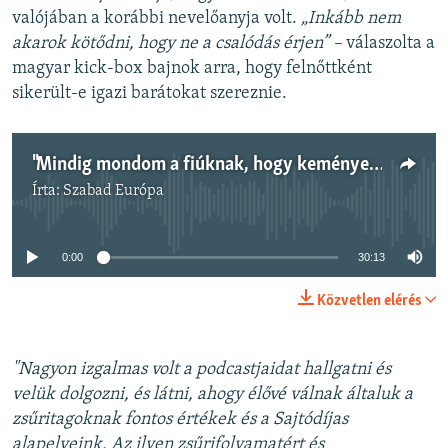
valójában a korábbi nevelőanyja volt.
„Inkább nem
akarok kötődni, hogy ne a csalódás érjen” –
válaszolta a
magyar kick-box bajnok arra, hogy felnőttként
sikerült-e igazi barátokat szereznie.
"Mindig mondom a fiúknak, hogy keményebben üssenek" - Szelfi Zsiga Melindával, magyar kick-box bajnokkal
Írta:
Szabad Európa
Jelenleg nincs elérhető tartalom
0:00
30:13
Közvetlen elérés
"Nagyon izgalmas volt a podcastjaidat hallgatni és
velük dolgozni, és látni, ahogy élővé válnak általuk a
zsűritagoknak fontos értékek és a Sajtódíjas
alapelveink. Az ilyen zsűrifolyamatért és