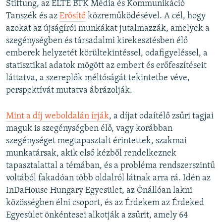
Stiftung, az ELTE BTK Média és Kommunikáció
Tanszék és az
Erősítő
közreműködésével. A cél, hogy
azokat az újságírói munkákat jutalmazzák, amelyek a
szegénységben és társadalmi kirekesztésben élő
emberek helyzetét körültekintéssel, odafigyeléssel, a
statisztikai adatok mögött az embert és erőfeszítéseit
láttatva, a szereplők méltóságát tekintetbe véve,
perspektívát mutatva ábrázolják.
Mint a díj weboldalán írják
, a díjat odaítélő zsűri tagjai
maguk is szegénységben élő, vagy korábban
szegénységet megtapasztalt érintettek, szakmai
munkatársak, akik első kézből rendelkeznek
tapasztalattal a témában, és a probléma rendszerszintű
voltából fakadóan több oldalról látnak arra rá. Idén az
InDaHouse Hungary Egyesület, az Önállóan lakni
közösségben élni csoport, és az Érdekem az Érdeked
Egyesület önkéntesei alkotják a zsűrit, amely 64