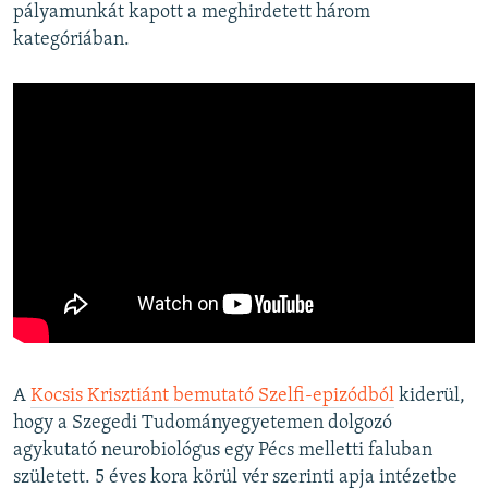
pályamunkát kapott a meghirdetett három
kategóriában.
A
Kocsis Krisztiánt bemutató Szelfi-epizódból
kiderül,
hogy a Szegedi Tudományegyetemen dolgozó
agykutató neurobiológus egy Pécs melletti faluban
született. 5 éves kora körül vér szerinti apja intézetbe