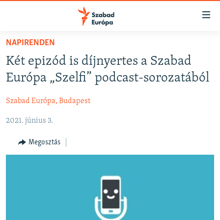
Akadálymentes
mód
Ugrás
NAPIRENDEN
a
NAPIRENDEN
Két epizód is díjnyertes a Szabad
fő
AKTUÁLIS
oldalra
Európa „Szelfi” podcast-sorozatából
FELIRATKOZÁS
PODCASTOK
Ugrás
a
Szabad Európa, Budapest
VIDEÓK
tartalomjegyzékre
Spotify
2021. június 3.
ELEMZŐ
Ugrás
a
NER15
Megosztás
Feliratkozás
keresésre
SZABADON
TÁRSADALOM
DEMOKRÁCIA
A PÉNZ NYOMÁBAN