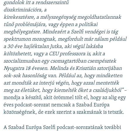
gondolok itt a rendszerszintű
diszkriminációra, a
kirekesztésre, a mélyszegénység megoldhatatlannak
tűnő problémájára, vagy éppen a politikai
megbélyegzésre. Mindezért a Szelfi vendégei is tág
spektrumon mozognak, megfordult már nálam például
a 30 éve hajléktalan Jutka, aki végül lakásba
költözhetett, vagy a CEU professzora is, akit a
szocializmusban egy csomagtartóban csempésztek
Nyugatra 18 évesen. Melinda és Krisztián sztorijában
sok-sok hasonlóság van. Például az, hogy mindketten
azt mondták az interjú végén, hogy azzal mentették
meg az életüket, hogy kiemelték őket a családjukból”
–
mondja a készítő, akit örömmel tölt el, hogy az alig egy
éves podcast-sorozat nemcsak a Szabad Európa
közönségének, de ezek szerint a szakmának is tetszik.
A Szabad Európa Szelfi podcast-sorozatának további