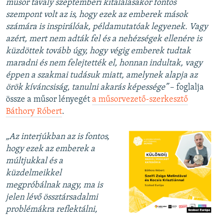
műsor tavaly szeptemberi kitalálásakor fontos
szempont volt az is, hogy ezek az emberek mások
számára is inspirálóak, példamutatóak legyenek. Vagy
azért, mert nem adták fel és a nehézségek ellenére is
küzdöttek tovább úgy, hogy végig emberek tudtak
maradni és nem felejtették el, honnan indultak, vagy
éppen a szakmai tudásuk miatt, amelynek alapja az
örök kíváncsiság, tanulni akarás képessége”
– foglalja
össze a műsor lényegét
a műsorvezető-szerkesztő
Báthory Róbert
.
„Az interjúkban az is fontos,
hogy ezek az emberek a
múltjukkal és a
küzdelmeikkel
megpróbálnak nagy, ma is
jelen lévő össztársadalmi
problémákra reflektálni,