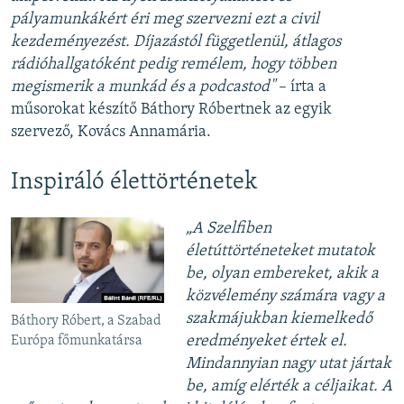
pályamunkákért éri meg szervezni ezt a civil
kezdeményezést. Díjazástól függetlenül, átlagos
rádióhallgatóként pedig remélem, hogy többen
megismerik a munkád és a podcastod"
– írta a
műsorokat készítő Báthory Róbertnek az egyik
szervező, Kovács Annamária.
Inspiráló élettörténetek
„A Szelfiben
életúttörténeteket mutatok
be, olyan embereket, akik a
közvélemény számára vagy a
szakmájukban kiemelkedő
Báthory Róbert, a Szabad
eredményeket értek el.
Európa főmunkatársa
Mindannyian nagy utat jártak
be, amíg elérték a céljaikat. A