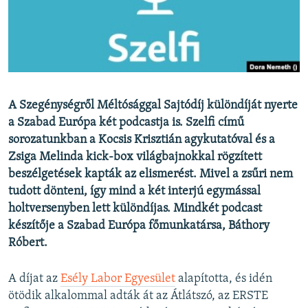
EURÓPAI UNIÓ
VILÁG
KLÍMAVÁLTOZÁS
A MÚLT TANULSÁGAI
A Szegénységről Méltósággal Sajtódíj különdíját nyerte
a Szabad Európa két podcastja is. Szelfi című
KÖVESSEN MINKET!
sorozatunkban a Kocsis Krisztián agykutatóval és a
Zsiga Melinda kick-box világbajnokkal rögzített
beszélgetések kapták az elismerést. Mivel a zsűri nem
Valamennyi RFE/RL weboldal
tudott dönteni, így mind a két interjú egymással
holtversenyben lett különdíjas. Mindkét podcast
készítője a Szabad Európa főmunkatársa, Báthory
Róbert.
A díjat az
Esély Labor Egyesület
alapította, és idén
ötödik alkalommal adták át az Átlátszó, az ERSTE