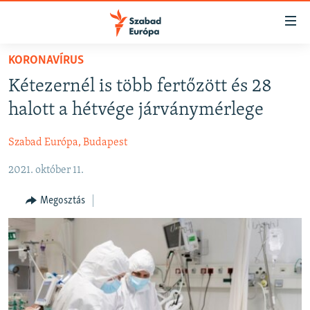
Akadálymentes
mód
Ugrás
KORONAVÍRUS
a
NAPIRENDEN
Kétezernél is több fertőzött és 28
fő
AKTUÁLIS
oldalra
halott a hétvége járványmérlege
FELIRATKOZÁS
PODCASTOK
Ugrás
a
Szabad Európa, Budapest
VIDEÓK
tartalomjegyzékre
Spotify
2021. október 11.
ELEMZŐ
Ugrás
a
NER15
Megosztás
Feliratkozás
keresésre
SZABADON
TÁRSADALOM
DEMOKRÁCIA
A PÉNZ NYOMÁBAN