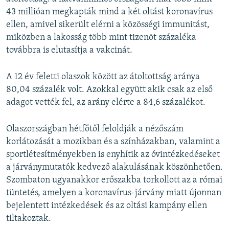
43 millióan megkapták mind a két oltást koronavírus
ellen, amivel sikerült elérni a közösségi immunitást,
miközben a lakosság több mint tizenöt százaléka
továbbra is elutasítja a vakcinát.
A 12 év feletti olaszok között az átoltottság aránya
80,04 százalék volt. Azokkal együtt akik csak az első
adagot vették fel, az arány elérte a 84,6 százalékot.
Olaszországban hétfőtől feloldják a nézőszám
korlátozását a mozikban és a színházakban, valamint a
sportlétesítményekben is enyhítik az óvintézkedéseket
a járványmutatók kedvező alakulásának köszönhetően.
Szombaton ugyanakkor erőszakba torkollott az a római
tüntetés, amelyen a koronavírus-járvány miatt újonnan
bejelentett intézkedések és az oltási kampány ellen
tiltakoztak.