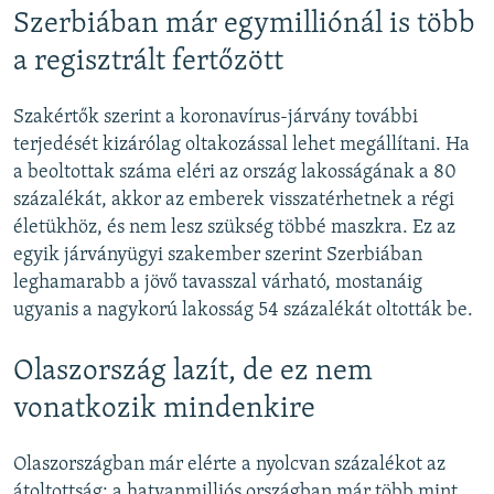
Szerbiában már egymilliónál is több
a regisztrált fertőzött
Szakértők szerint a koronavírus-járvány további
terjedését kizárólag oltakozással lehet megállítani. Ha
a beoltottak száma eléri az ország lakosságának a 80
százalékát, akkor az emberek visszatérhetnek a régi
életükhöz, és nem lesz szükség többé maszkra. Ez az
egyik járványügyi szakember szerint Szerbiában
leghamarabb a jövő tavasszal várható, mostanáig
ugyanis a nagykorú lakosság 54 százalékát oltották be.
Olaszország lazít, de ez nem
vonatkozik mindenkire
Olaszországban már elérte a nyolcvan százalékot az
átoltottság: a hatvanmilliós országban már több mint