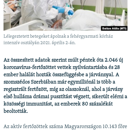
EURÓPAI UNIÓ
VILÁG
KLÍMAVÁLTOZÁS
A MÚLT TANULSÁGAI
Lélegeztetett betegeket ápolnak a fehérgyarmati kórház
intenzív osztályán 2021. április 2-án.
KÖVESSEN MINKET!
Az összesített adatok szerint múlt péntek óta 2.046 új
koronavírus-fertőzöttet vettek nyilvántartásba és 28
ember halálát hozták összefüggésbe a járvánnyal. A
Valamennyi RFE/RL weboldal
szomszédos Szerbiában már egymilliónál is több a
regisztrált fertőzött, míg az olaszoknál, ahol a járvány
első hulláma drámai pusztítást végzett, sikerült elérni a
közösségi immunitást, az emberek 80 százalékát
beoltották.
Az aktív fertőzöttek száma Magyarországon 10.143 főre