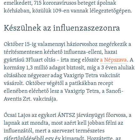
emelkedett, 715 koronavírusos beteget ápolnak
kórházban, közülük 109-en vannak lélegeztetőgépen.
Készülnek az influenzaszezonra
Október 15-ig valamennyi háziorvoshoz megérkezik a
térítésmentesen kérhető influenza-elleni, hazai
gyártású 3Fluart oltás – írta meg először
a Népszava
. A
kormány 1,3 millió adagot biztosít, míg a 3 éven aluliak
oltásához négyezer adag Vaxigrip Tetra vakcinát
vásárolt. Október végétől a patikákban recept
ellenében elérhető lesz a Vaxigrip Tetra, a Sanofi-
Aventis Zrt. vakcinája.
Ócsai Lajos az egykori ÁNTSZ járványügyi főorvosa, a
lapnak azt mondta, most azért kell jobban félni az
influenzától, mert a szervezet természetes
ráfertőződéséből egy év kimaradt. Hozzátette, az