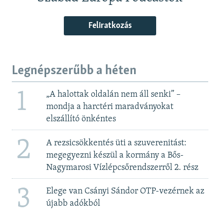
Feliratkozás
Legnépszerűbb a héten
1
„A halottak oldalán nem áll senki” –
mondja a harctéri maradványokat
elszállító önkéntes
2
A rezsicsökkentés üti a szuverenitást:
megegyezni készül a kormány a Bős-
Nagymarosi Vízlépcsőrendszerről 2. rész
3
Elege van Csányi Sándor OTP-vezérnek az
újabb adókból