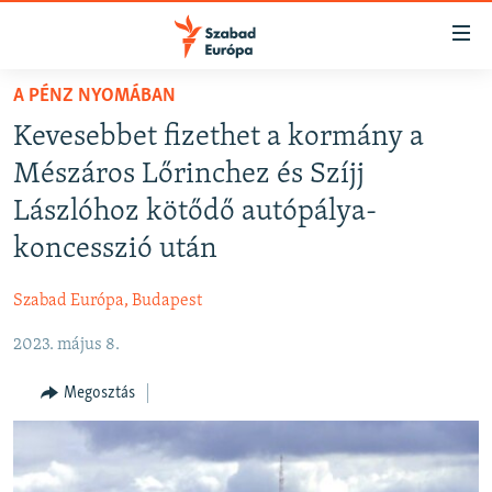
Akadálymentes
mód
Ugrás
A PÉNZ NYOMÁBAN
a
NAPIRENDEN
Kevesebbet fizethet a kormány a
fő
AKTUÁLIS
oldalra
Mészáros Lőrinchez és Szíjj
FELIRATKOZÁS
PODCASTOK
Ugrás
Lászlóhoz kötődő autópálya-
a
VIDEÓK
koncesszió után
tartalomjegyzékre
Spotify
ELEMZŐ
Ugrás
Szabad Európa, Budapest
a
NER15
Feliratkozás
keresésre
2023. május 8.
SZABADON
TÁRSADALOM
Megosztás
DEMOKRÁCIA
A PÉNZ NYOMÁBAN