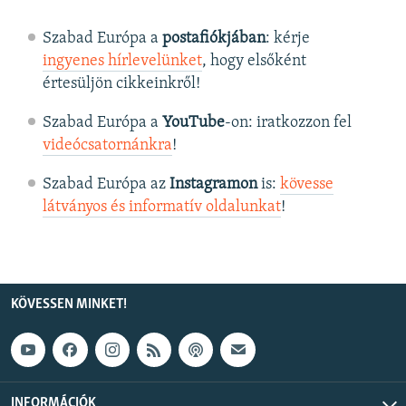
Szabad Európa a
postafiókjában
: kérje
ingyenes hírlevelünket
, hogy elsőként
értesüljön cikkeinkről!
Szabad Európa a
YouTube
-on: iratkozzon fel
videócsatornánkra
!
Szabad Európa az
Instagramon
is:
kövesse
látványos és informatív oldalunkat
! ​
KÖVESSEN MINKET!
INFORMÁCIÓK