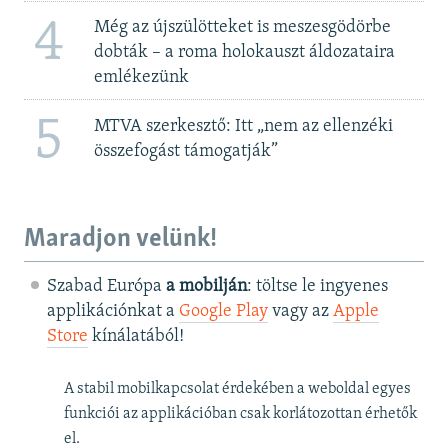
4
Még az újszülötteket is meszesgödörbe
dobták – a roma holokauszt áldozataira
emlékezünk
5
MTVA szerkesztő: Itt „nem az ellenzéki
összefogást támogatják”
Maradjon velünk!
Szabad Európa
a mobilján
: töltse le ingyenes
applikációnkat a
Google Play
vagy az
Apple
Store
kínálatából!
A stabil mobilkapcsolat érdekében a weboldal egyes
funkciói az applikációban csak korlátozottan érhetők
el.