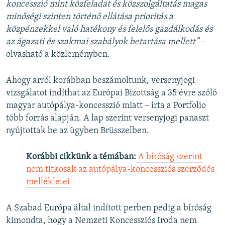
koncesszió mint közfeladat és közszolgáltatás magas
minőségi szinten történő ellátása prioritás a
közpénzekkel való hatékony és felelős gazdálkodás és
az ágazati és szakmai szabályok betartása mellett”
–
olvasható a közleményben.
Ahogy arról korábban beszámoltunk, versenyjogi
vizsgálatot indíthat az Európai Bizottság a 35 évre szóló
magyar autópálya-koncesszió miatt – írta a Portfolio
több forrás alapján. A lap szerint versenyjogi panaszt
nyújtottak be az ügyben Brüsszelben.
Korábbi cikkünk a témában:
A bíróság szerint
nem titkosak az autópálya-koncessziós szerződés
mellékletei
A Szabad Európa által indított perben pedig a bíróság
kimondta, hogy a Nemzeti Koncessziós Iroda nem