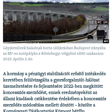
EURÓPAI UNIÓ
VILÁG
KLÍMAVÁLTOZÁS
A MÚLT TANULSÁGAI
KÖVESSEN MINKET!
Gépjárművek haladnak borús időjárásban Budapest irányába
az M7-es autópályán a Kőröshegyi völgyhíd előtti szakaszon
2023. április 2-án
Valamennyi RFE/RL weboldal
A kormány a pénzügyi stabilizációt erősítő intézkedés
keretében felülvizsgálta a gyorsforgalmiút-hálózat
üzemeltetésére és fejlesztésére 2022-ben megkötött
koncessziós szerződést, ennek eredményeként az
állami kiadások csökkentése érdekében a koncessziós
szerződés módosítása mellett döntött – közölte a
Kormányzati Tájékoztatási Központ hétfőn.