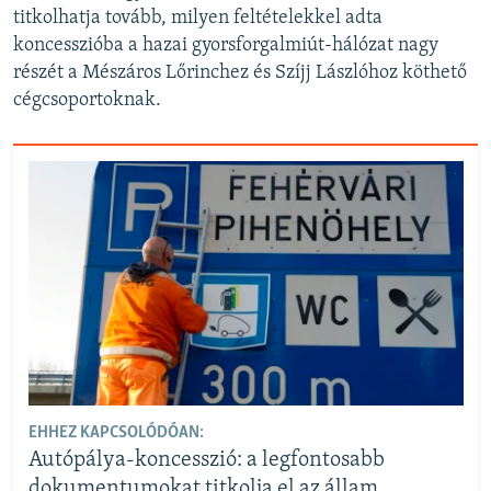
titkolhatja tovább, milyen feltételekkel adta
koncesszióba a hazai gyorsforgalmiút-hálózat nagy
részét a Mészáros Lőrinchez és Szíjj Lászlóhoz köthető
cégcsoportoknak.
EHHEZ KAPCSOLÓDÓAN:
Autópálya-koncesszió: a legfontosabb
dokumentumokat titkolja el az állam