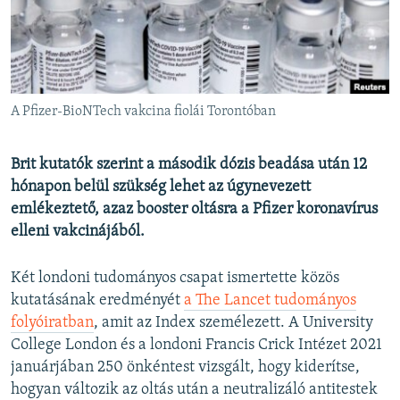
EURÓPAI UNIÓ
VILÁG
KLÍMAVÁLTOZÁS
A MÚLT TANULSÁGAI
A Pfizer-BioNTech vakcina fiolái Torontóban
KÖVESSEN MINKET!
Brit kutatók szerint a második dózis beadása után 12
hónapon belül szükség lehet az úgynevezett
emlékeztető, azaz booster oltásra a Pfizer koronavírus
elleni vakcinájából.
Valamennyi RFE/RL weboldal
Két londoni tudományos csapat ismertette közös
kutatásának eredményét
a The Lancet tudományos
folyóiratban
, amit az Index személezett. A University
College London és a londoni Francis Crick Intézet 2021
januárjában 250 önkéntest vizsgált, hogy kiderítse,
hogyan változik az oltás után a neutralizáló antitestek