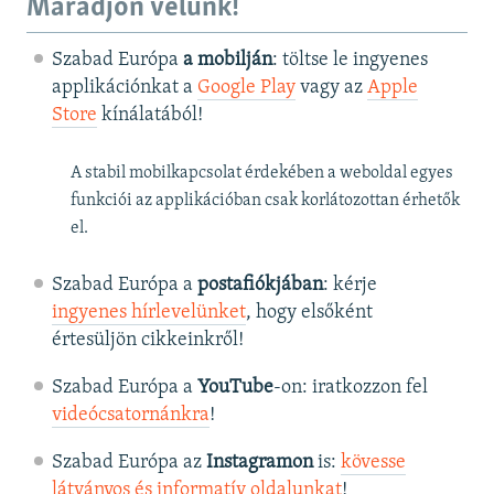
Maradjon velünk!
Szabad Európa
a mobilján
: töltse le ingyenes
applikációnkat a
Google Play
vagy az
Apple
Store
kínálatából!
A stabil mobilkapcsolat érdekében a weboldal egyes
funkciói az applikációban csak korlátozottan érhetők
el.
Szabad Európa a
postafiókjában
: kérje
ingyenes hírlevelünket
, hogy elsőként
értesüljön cikkeinkről!
Szabad Európa a
YouTube
-on: iratkozzon fel
videócsatornánkra
!
Szabad Európa az
Instagramon
is:
kövesse
látványos és informatív oldalunkat
! ​