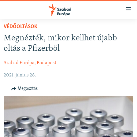
Akadálymentes
mód
Ugrás
VÉDŐOLTÁSOK
a
NAPIRENDEN
Megnézték, mikor kellhet újabb
fő
AKTUÁLIS
oldalra
oltás a Pfizerből
FELIRATKOZÁS
PODCASTOK
Ugrás
a
Szabad Európa, Budapest
VIDEÓK
tartalomjegyzékre
Spotify
2021. június 28.
ELEMZŐ
Ugrás
a
NER15
Megosztás
Feliratkozás
keresésre
SZABADON
TÁRSADALOM
DEMOKRÁCIA
A PÉNZ NYOMÁBAN