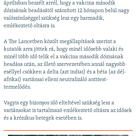
áprilisban beszélt arról, hogy a vakcina második
dózisának beadásától számított 12 hónapon belül nagy
valószínűséggel szükség lesz egy harmadik,
emlékeztető oltásra is.
A The Lancetben közölt megállapítások szerint a
kutatók arra jöttek rá, hogy minél idősebb valaki és
minél több idő telik el a vakcina második dózisának
beadása után, az illető szervezetében annál nagyobb
eséllyel csökken a delta (azt indiai) és a béta (az dél-
afrikai) variánsai elleni neutralizáló antitest-
termelődés.
Vagyis egy bizonyos idő elteltével szükség lesz a
variánsokat is tartalmazó emlékeztető oltásra az idősek
és a krónikus betegek esetében is.