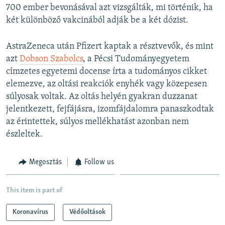
700 ember bevonásával azt vizsgálták, mi történik, ha
két különböző vakcinából adják be a két dózist.
AstraZeneca után Pfizert kaptak a résztvevők, és mint
azt
Dobson Szabolcs
, a Pécsi Tudományegyetem
címzetes egyetemi docense írta a tudományos cikket
elemezve, az oltási reakciók enyhék vagy közepesen
súlyosak voltak. Az oltás helyén gyakran duzzanat
jelentkezett, fejfájásra, izomfájdalomra panaszkodtak
az érintettek, súlyos mellékhatást azonban nem
észleltek.
Megosztás
Follow us
This item is part of
Koronavírus
Védőoltások