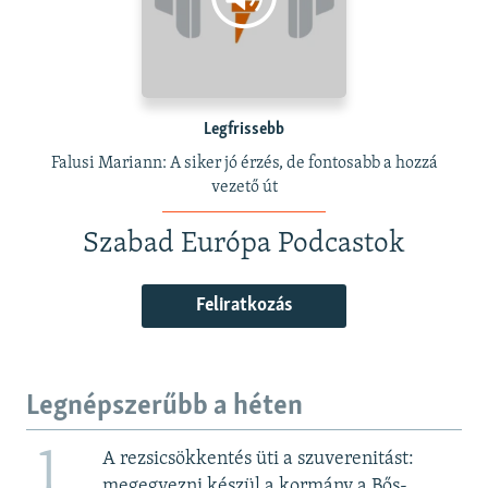
Legfrissebb
Falusi Mariann: A siker jó érzés, de fontosabb a hozzá
vezető út
Szabad Európa Podcastok
Feliratkozás
Legnépszerűbb a héten
1
A rezsicsökkentés üti a szuverenitást:
megegyezni készül a kormány a Bős-