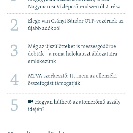
Nagymarosi Vízlépcsőrendszerről 2. rész
2
Elege van Csányi Sándor OTP-vezérnek az
újabb adókból
3
Még az újszülötteket is meszesgödörbe
dobták – a roma holokauszt áldozataira
emlékezünk
4
MTVA szerkesztő: Itt „nem az ellenzéki
összefogást támogatják”
5
Hogyan hűthető az atomerőmű aszály
idején?