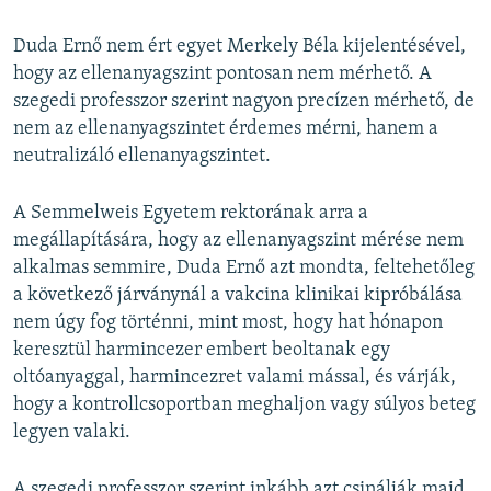
Duda Ernő nem ért egyet Merkely Béla kijelentésével,
hogy az ellenanyagszint pontosan nem mérhető. A
szegedi professzor szerint nagyon precízen mérhető, de
nem az ellenanyagszintet érdemes mérni, hanem a
neutralizáló ellenanyagszintet.
A Semmelweis Egyetem rektorának arra a
megállapítására, hogy az ellenanyagszint mérése nem
alkalmas semmire, Duda Ernő azt mondta, feltehetőleg
a következő járványnál a vakcina klinikai kipróbálása
nem úgy fog történni, mint most, hogy hat hónapon
keresztül harmincezer embert beoltanak egy
oltóanyaggal, harmincezret valami mással, és várják,
hogy a kontrollcsoportban meghaljon vagy súlyos beteg
legyen valaki.
A szegedi professzor szerint inkább azt csinálják majd