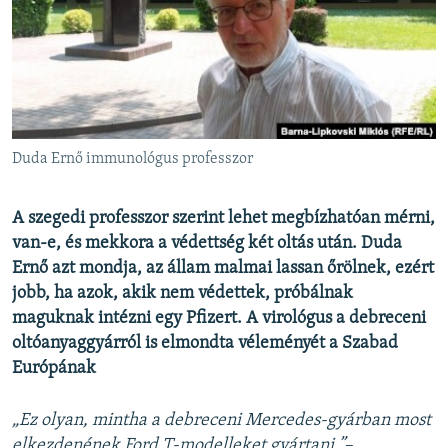
EURÓPAI UNIÓ
VILÁG
KLÍMAVÁLTOZÁS
A MÚLT TANULSÁGAI
Duda Ernő immunológus professzor
KÖVESSEN MINKET!
A szegedi professzor szerint lehet megbízhatóan mérni,
van-e, és mekkora a védettség két oltás után. Duda
Ernő azt mondja, az állam malmai lassan őrölnek, ezért
Valamennyi RFE/RL weboldal
jobb, ha azok, akik nem védettek, próbálnak
maguknak intézni egy Pfizert. A virológus a debreceni
oltóanyaggyárról is elmondta véleményét a Szabad
Európának
„Ez olyan, mintha a debreceni Mercedes-gyárban most
elkezdenének Ford T-modelleket gyártani ”
–