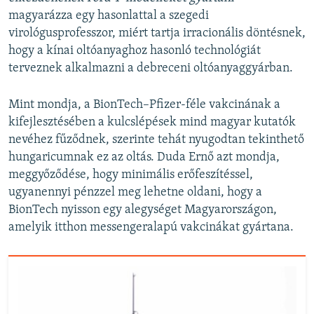
magyarázza egy hasonlattal a szegedi
virológusprofesszor, miért tartja irracionális döntésnek,
hogy a kínai oltóanyaghoz hasonló technológiát
terveznek alkalmazni a debreceni oltóanyaggyárban.
Mint mondja, a BionTech–Pfizer-féle vakcinának a
kifejlesztésében a kulcslépések mind magyar kutatók
nevéhez fűződnek, szerinte tehát nyugodtan tekinthető
hungaricumnak ez az oltás. Duda Ernő azt mondja,
meggyőződése, hogy minimális erőfeszítéssel,
ugyanennyi pénzzel meg lehetne oldani, hogy a
BionTech nyisson egy alegységet Magyarországon,
amelyik itthon messengeralapú vakcinákat gyártana.