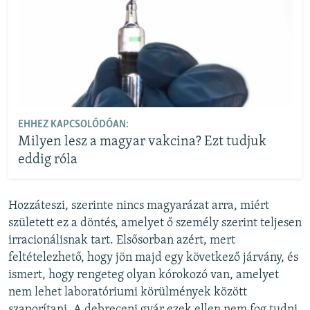
EHHEZ KAPCSOLÓDÓAN:
Milyen lesz a magyar vakcina? Ezt tudjuk
eddig róla
Hozzáteszi, szerinte nincs magyarázat arra, miért
született ez a döntés, amelyet ő személy szerint teljesen
irracionálisnak tart. Elsősorban azért, mert
feltételezhető, hogy jön majd egy következő járvány, és
ismert, hogy rengeteg olyan kórokozó van, amelyet
nem lehet laboratóriumi körülmények között
szaporítani. A debreceni gyár ezek ellen nem fog tudni