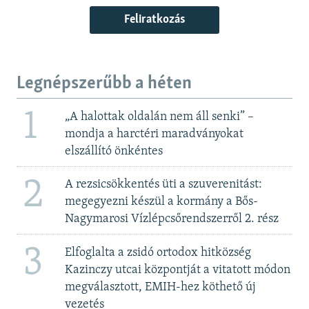
Feliratkozás
Legnépszerűbb a héten
1
„A halottak oldalán nem áll senki” –
mondja a harctéri maradványokat
elszállító önkéntes
2
A rezsicsökkentés üti a szuverenitást:
megegyezni készül a kormány a Bős-
Nagymarosi Vízlépcsőrendszerről 2. rész
3
Elfoglalta a zsidó ortodox hitközség
Kazinczy utcai központját a vitatott módon
megválasztott, EMIH-hez köthető új
vezetés