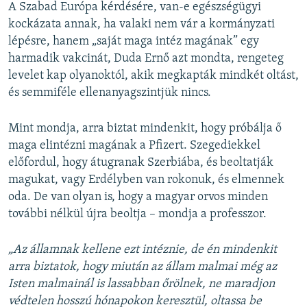
A Szabad Európa kérdésére, van-e egészségügyi
kockázata annak, ha valaki nem vár a kormányzati
lépésre, hanem „saját maga intéz magának” egy
harmadik vakcinát, Duda Ernő azt mondta, rengeteg
levelet kap olyanoktól, akik megkapták mindkét oltást,
és semmiféle ellenanyagszintjük nincs.
Mint mondja, arra biztat mindenkit, hogy próbálja ő
maga elintézni magának a Pfizert. Szegediekkel
előfordul, hogy átugranak Szerbiába, és beoltatják
magukat, vagy Erdélyben van rokonuk, és elmennek
oda. De van olyan is, hogy a magyar orvos minden
további nélkül újra beoltja – mondja a professzor.
„Az államnak kellene ezt intéznie, de én mindenkit
arra biztatok, hogy miután az állam malmai még az
Isten malmainál is lassabban őrölnek, ne maradjon
védtelen hosszú hónapokon keresztül, oltassa be