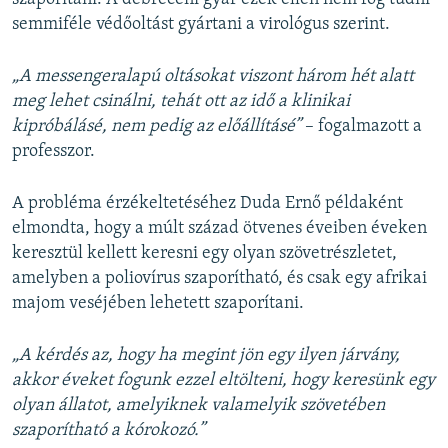
semmiféle védőoltást gyártani a virológus szerint.
„A messengeralapú oltásokat viszont három hét alatt
meg lehet csinálni, tehát ott az idő a klinikai
kipróbálásé, nem pedig az előállításé”
– fogalmazott a
professzor.
A probléma érzékeltetéséhez Duda Ernő példaként
elmondta, hogy a múlt század ötvenes éveiben éveken
keresztül kellett keresni egy olyan szövetrészletet,
amelyben a poliovírus szaporítható, és csak egy afrikai
majom veséjében lehetett szaporítani.
„A kérdés az, hogy ha megint jön egy ilyen járvány,
akkor éveket fogunk ezzel eltölteni, hogy keresünk egy
olyan állatot, amelyiknek valamelyik szövetében
szaporítható a kórokozó.”