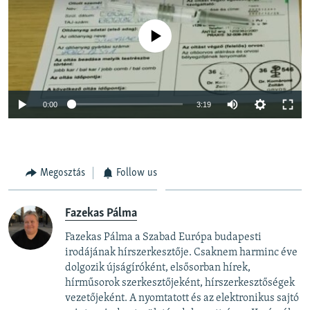
Jelenleg nincs elérhető tartalom
Auto
0:00
3:19
240p
360p
Megosztás
Follow us
Auto
240p
360p
480p
480p
720p
720p
1080p
Fazekas Pálma
1080p
Fazekas Pálma a Szabad Európa budapesti
irodájának hírszerkesztője. Csaknem harminc éve
dolgozik újságíróként, elsősorban hírek,
hírműsorok szerkesztőjeként, hírszerkesztőségek
vezetőjeként. A nyomtatott és az elektronikus sajtó