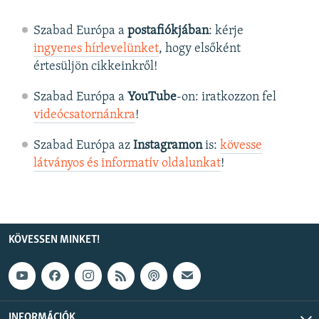
Szabad Európa a
postafiókjában
: kérje
ingyenes hírlevelünket
, hogy elsőként
értesüljön cikkeinkről!
Szabad Európa a
YouTube
-on: iratkozzon fel
videócsatornánkra
!
Szabad Európa az
Instagramon
is:
kövesse
látványos és informatív oldalunkat
! ​
KÖVESSEN MINKET!
INFORMÁCIÓK