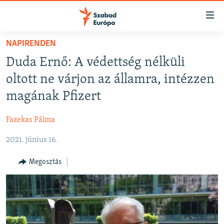
Akadálymentes
mód
Ugrás
NAPIRENDEN
a
NAPIRENDEN
Duda Ernő: A védettség nélküli
fő
AKTUÁLIS
oldalra
oltott ne várjon az államra, intézzen
FELIRATKOZÁS
PODCASTOK
Ugrás
magának Pfizert
a
VIDEÓK
tartalomjegyzékre
Fazekas Pálma
Spotify
ELEMZŐ
Ugrás
a
2021. június 16.
NER15
Feliratkozás
keresésre
SZABADON
Megosztás
TÁRSADALOM
DEMOKRÁCIA
A PÉNZ NYOMÁBAN