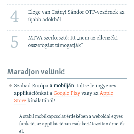
4
Elege van Csányi Sándor OTP-vezérnek az
újabb adókból
5
MTVA szerkesztő: Itt „nem az ellenzéki
összefogást támogatják”
Maradjon velünk!
Szabad Európa
a mobilján
: töltse le ingyenes
applikációnkat a
Google Play
vagy az
Apple
Store
kínálatából!
A stabil mobilkapcsolat érdekében a weboldal egyes
funkciói az applikációban csak korlátozottan érhetők
el.