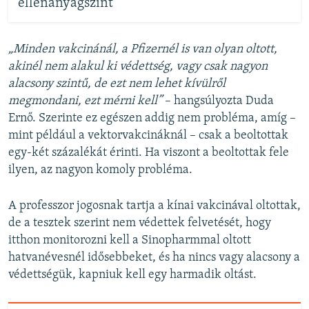
ellenanyagszint
„Minden vakcinánál, a Pfizernél is van olyan oltott,
akinél nem alakul ki védettség, vagy csak nagyon
alacsony szintű, de ezt nem lehet kívülről
megmondani, ezt mérni kell”
– hangsúlyozta Duda
Ernő. Szerinte ez egészen addig nem probléma, amíg –
mint például a vektorvakcináknál – csak a beoltottak
egy-két százalékát érinti. Ha viszont a beoltottak fele
ilyen, az nagyon komoly probléma.
A professzor jogosnak tartja a kínai vakcinával oltottak,
de a tesztek szerint nem védettek felvetését, hogy
itthon monitorozni kell a Sinopharmmal oltott
hatvanévesnél idősebbeket, és ha nincs vagy alacsony a
védettségük, kapniuk kell egy harmadik oltást.