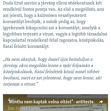
Duda Ernő szerint a járvány elleni védekezésnek két
rendkívül fontos pontja van. Az első a megelőzés, ami
azt jelenti, hogy a különösen veszélyeztetett
korosztályt beoltják, a másik pedig az, hogy
igyekeznek kikapcsolni azt a korosztályt, amelyik a
legjobban terjeszti a vírust, vagyis a legtöbb társadalmi
kapcsolattal rendelkező felső tagozatos, középiskolás,
fiatal felnőtt korosztályt.
„Ha nem akarjuk, hogy ősszel újra beinduljon a
járvány, okos megoldás lenne a nyár folyamán a
középiskolások, fiatal felnőttek közül minél többet
beoltani, mert ez azt jelentené, hogy nem lenne, aki
terjessze a vírust.”
"Mintha nem kaptak volna oltást" - antitestek nélkül két dózis vakcina után
Írta:
Szabad Európa