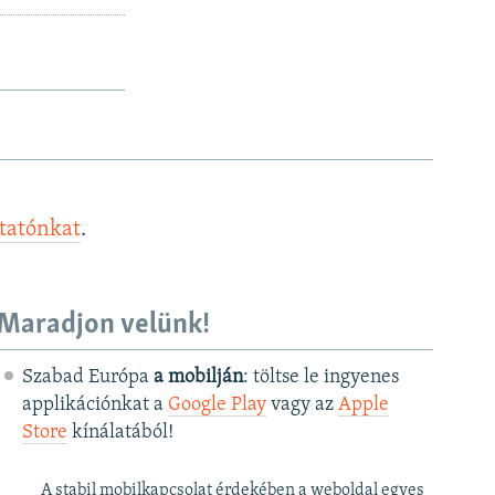
ztatónkat
.
Maradjon velünk!
Szabad Európa
a mobilján
: töltse le ingyenes
applikációnkat a
Google Play
vagy az
Apple
Store
kínálatából!
A stabil mobilkapcsolat érdekében a weboldal egyes