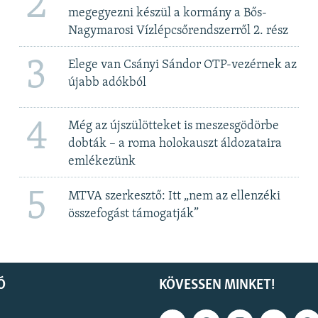
2
megegyezni készül a kormány a Bős-
Nagymarosi Vízlépcsőrendszerről 2. rész
3
Elege van Csányi Sándor OTP-vezérnek az
újabb adókból
4
Még az újszülötteket is meszesgödörbe
dobták – a roma holokauszt áldozataira
emlékezünk
5
MTVA szerkesztő: Itt „nem az ellenzéki
összefogást támogatják”
Ó
KÖVESSEN MINKET!