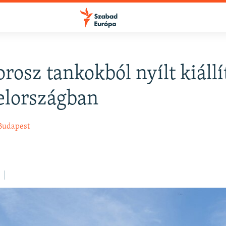
orosz tankokból nyílt kiállí
FELIRATKOZÁS
elországban
Apple Podcasts
Budapest
Spotify
Feliratkozás