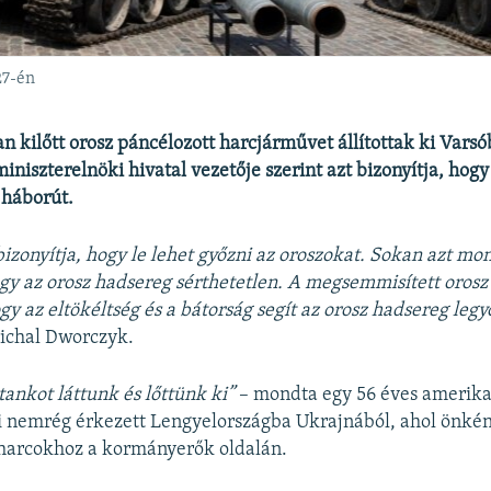
27-én
n kilőtt orosz páncélozott harcjárművet állítottak ki Varsó
iniszterelnöki hivatal vezetője szerint azt bizonyítja, hogy
 háborút.
 bizonyítja, hogy le lehet győzni az oroszokat. Sokan azt mo
y az orosz hadsereg sérthetetlen. A megsemmisített orosz 
ogy az eltökéltség és a bátorság segít az orosz hadsereg leg
Michal Dworczyk.
tankot láttunk és lőttünk ki”
– mondta egy 56 éves amerikai
i nemrég érkezett Lengyelországba Ukrajnából, ahol önké
 harcokhoz a kormányerők oldalán.