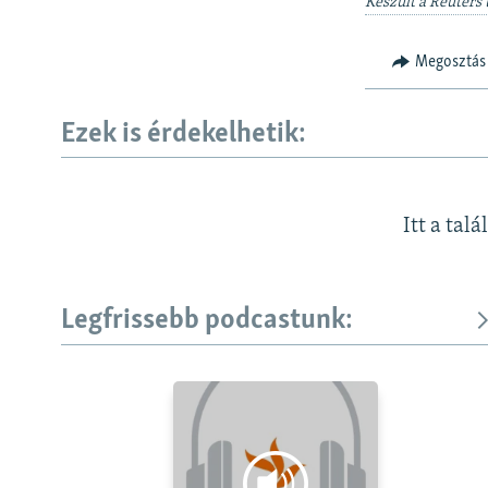
Készült a Reuters 
Megosztás
Ezek is érdekelhetik:
Itt a talá
Legfrissebb podcastunk: