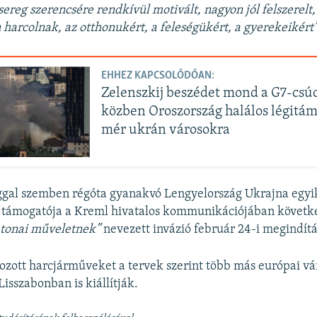
ereg szerencsére rendkívül motivált, nagyon jól felszerelt,
n harcolnak, az otthonukért, a feleségükért, a gyerekeikért
EHHEZ KAPCSOLÓDÓAN:
Zelenszkij beszédet mond a G7-csú
közben Oroszország halálos légitá
mér ukrán városokra
ggal szemben régóta gyanakvó Lengyelország Ukrajna egyi
b támogatója a Kreml hivatalos kommunikációjában követk
atonai műveletnek”
nevezett invázió február 24-i megindítá
lozott harcjárműveket a tervek szerint több más európai v
isszabonban is kiállítják.