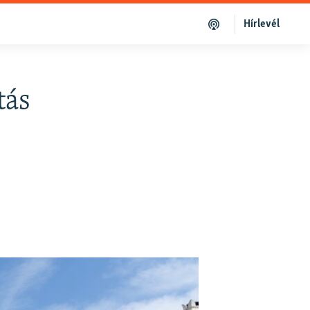
Hírlevél
tás