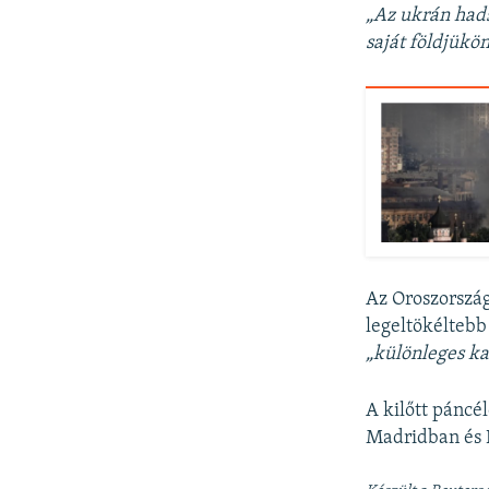
„Az ukrán hads
saját földjükö
Az Oroszorszá
legeltökélteb
„különleges k
A kilőtt páncé
Madridban és L