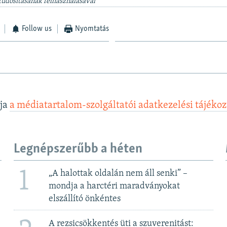
tudósításának felhasználásával
Follow us
Nyomtatás
lja
a médiatartalom-szolgáltatói adatkezelési tájéko
Legnépszerűbb a héten
1
„A halottak oldalán nem áll senki” –
mondja a harctéri maradványokat
elszállító önkéntes
A rezsicsökkentés üti a szuverenitást: