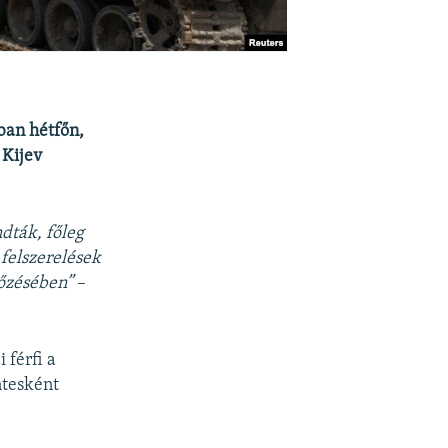
ban hétfőn,
 Kijev
ndták, főleg
felszerelések
yőzésében”
–
 férfi a
ntesként