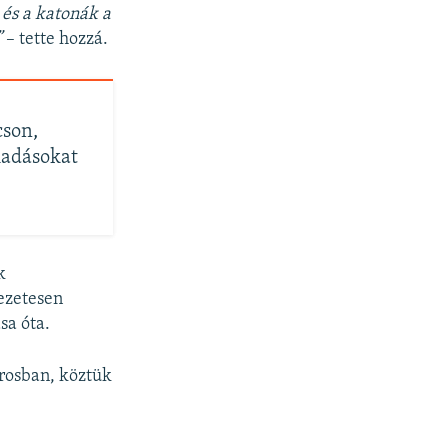
 és a katonák a
”
– tette hozzá.
cson,
madásokat
k
ezetesen
sa óta.
árosban, köztük