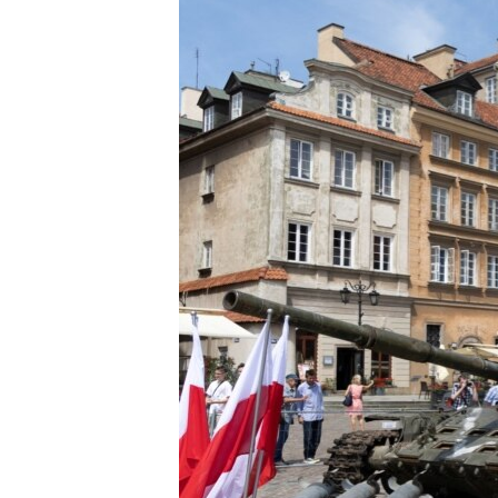
EURÓPAI UNIÓ
VILÁG
KLÍMAVÁLTOZÁS
A MÚLT TANULSÁGAI