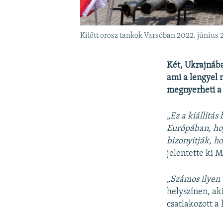
Kilőtt orosz tankok Varsóban 2022. június 
Két, Ukrajnába
ami a lengyel m
megnyerheti a
„Ez a kiállítás
Európában, hog
bizonyítják, h
jelentette ki 
„Számos ilyen 
helyszínen, ak
csatlakozott a