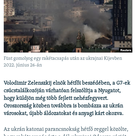
EURÓPAI UNIÓ
VILÁG
KLÍMAVÁLTOZÁS
A MÚLT TANULSÁGAI
KÖVESSEN MINKET!
Füst gomolyog egy rakétacsapás után az ukrajnai Kijevben
2022. június 26-án
Valamennyi RFE/RL weboldal
Volodimir Zelenszkij elnök hétfői beszédében, a G7-ek
csúcstalálkozóján várhatóan felszólítja a Nyugatot,
hogy küldjön még több fejlett nehézfegyvert.
Oroszország közben továbbra is bombázza az ukrán
városokat, újabb áldozatokat és anyagi kárt okozva.
Az ukrán katonai parancsnokság hétfő reggel közölte,