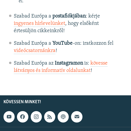
el.
Szabad Európa a
postafiókjában
: kérje
ingyenes hírlevelünket
, hogy elsőként
értesüljön cikkeinkről!
Szabad Európa a
YouTube
-on: iratkozzon fel
videócsatornánkra
!
Szabad Európa az
Instagramon
is:
kövesse
látványos és informatív oldalunkat
! ​
KÖVESSEN MINKET!