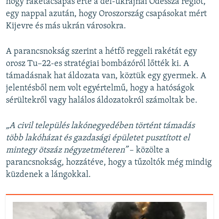
hogy rakétacsapás érte a dél-ukrajnai Odessza régiót,
egy nappal azután, hogy Oroszország csapásokat mért
Kijevre és más ukrán városokra.
A parancsnokság szerint a hétfő reggeli rakétát egy
orosz Tu–22-es stratégiai bombázóról lőtték ki. A
támadásnak hat áldozata van, köztük egy gyermek. A
jelentésből nem volt egyértelmű, hogy a hatóságok
sérültekről vagy halálos áldozatokról számoltak be.
„A civil település lakónegyedében történt támadás
több lakóházat és gazdasági épületet pusztított el
mintegy ötszáz négyzetméteren”
– közölte a
parancsnokság, hozzátéve, hogy a tűzoltók még mindig
küzdenek a lángokkal.