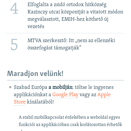
4
Elfoglalta a zsidó ortodox hitközség
Kazinczy utcai központját a vitatott módon
megválasztott, EMIH-hez köthető új
vezetés
5
MTVA szerkesztő: Itt „nem az ellenzéki
összefogást támogatják”
Maradjon velünk!
Szabad Európa
a mobilján
: töltse le ingyenes
applikációnkat a
Google Play
vagy az
Apple
Store
kínálatából!
A stabil mobilkapcsolat érdekében a weboldal egyes
funkciói az applikációban csak korlátozottan érhetők