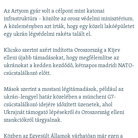
Az Artyom gyár volt a célpont mint katonai
infrastruktúra – közölte az orosz védelmi minisztérium.
A közleményben azt írták, hogy egy közeli lakóépületet
egy ukrán légvédelmi rakéta talált el.
Klicsko szerint azért indította Oroszország a Kijev
elleni újabb támadásokat, hogy megfélemlítse az
ukránokat a kedden kezdődő, kétnapos madridi NATO-
csúcstalálkozó előtt.
Mások szerint a mostani légitámadások, például az
ukrán–lengyel határ közelében a müncheni G7-
csúcstalálkozó idejére időzített üzenetek, ahol
Ukrajnát támogató lépésekről és Oroszország elleni
szankciókról tárgyalnak.
Közben az Egyesült Államok várhatóan már ezen a