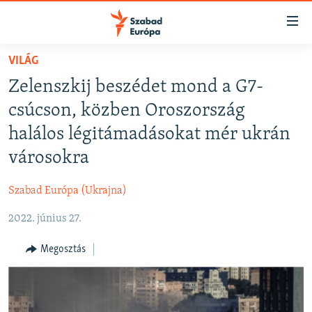
Akadálymentes
mód
Ugrás
VILÁG
a
NAPIRENDEN
Zelenszkij beszédet mond a G7-
fő
AKTUÁLIS
oldalra
csúcson, közben Oroszország
FELIRATKOZÁS
PODCASTOK
Ugrás
halálos légitámadásokat mér ukrán
a
VIDEÓK
városokra
tartalomjegyzékre
Spotify
ELEMZŐ
Ugrás
Szabad Európa (Ukrajna)
a
NER15
Feliratkozás
keresésre
2022. június 27.
SZABADON
TÁRSADALOM
Megosztás
DEMOKRÁCIA
A PÉNZ NYOMÁBAN