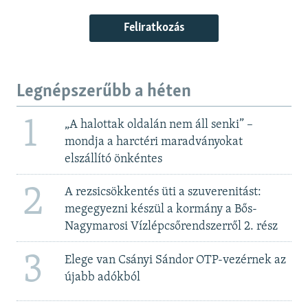
Feliratkozás
Legnépszerűbb a héten
1
„A halottak oldalán nem áll senki” –
mondja a harctéri maradványokat
elszállító önkéntes
2
A rezsicsökkentés üti a szuverenitást:
megegyezni készül a kormány a Bős-
Nagymarosi Vízlépcsőrendszerről 2. rész
3
Elege van Csányi Sándor OTP-vezérnek az
újabb adókból