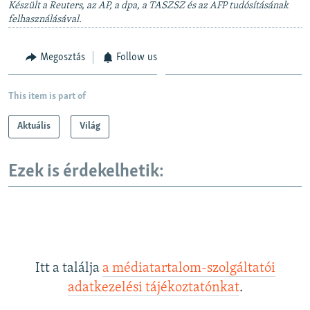
v
t
Készült a Reuters, az AP, a dpa, a TASZSZ és az AFP tudósításának
i
felhasználásával.
s
o
l
u
i
Megosztás
Follow us
s
d
s
e
This item is part of
l
i
Aktuális
Világ
d
e
Ezek is érdekelhetik:
Itt a találja
a médiatartalom-szolgáltatói
adatkezelési tájékoztatónkat
.