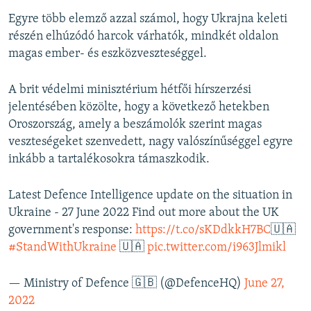
Egyre több elemző azzal számol, hogy Ukrajna keleti
részén elhúzódó harcok várhatók, mindkét oldalon
magas ember- és eszközveszteséggel.
A brit védelmi minisztérium hétfői hírszerzési
jelentésében közölte, hogy a következő hetekben
Oroszország, amely a beszámolók szerint magas
veszteségeket szenvedett, nagy valószínűséggel egyre
inkább a tartalékosokra támaszkodik.
Latest Defence Intelligence update on the situation in
Ukraine - 27 June 2022 Find out more about the UK
government's response:
https://t.co/sKDdkkH7BC
🇺🇦
#StandWithUkraine
🇺🇦
pic.twitter.com/i963Jlmikl
— Ministry of Defence 🇬🇧 (@DefenceHQ)
June 27,
2022