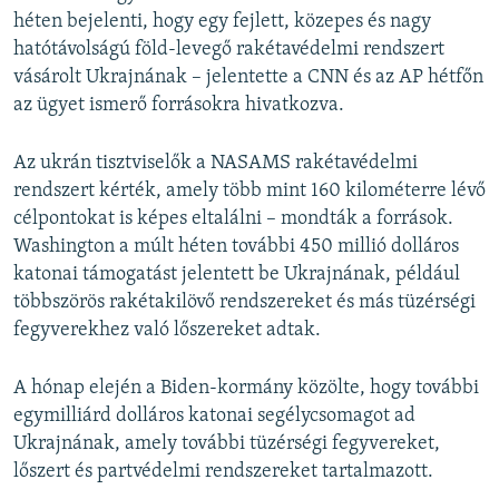
héten bejelenti, hogy egy fejlett, közepes és nagy
hatótávolságú föld-levegő rakétavédelmi rendszert
vásárolt Ukrajnának – jelentette a CNN és az AP hétfőn
az ügyet ismerő forrásokra hivatkozva.
Az ukrán tisztviselők a NASAMS rakétavédelmi
rendszert kérték, amely több mint 160 kilométerre lévő
célpontokat is képes eltalálni – mondták a források.
Washington a múlt héten további 450 millió dolláros
katonai támogatást jelentett be Ukrajnának, például
többszörös rakétakilövő rendszereket és más tüzérségi
fegyverekhez való lőszereket adtak.
A hónap elején a Biden-kormány közölte, hogy további
egymilliárd dolláros katonai segélycsomagot ad
Ukrajnának, amely további tüzérségi fegyvereket,
lőszert és partvédelmi rendszereket tartalmazott.