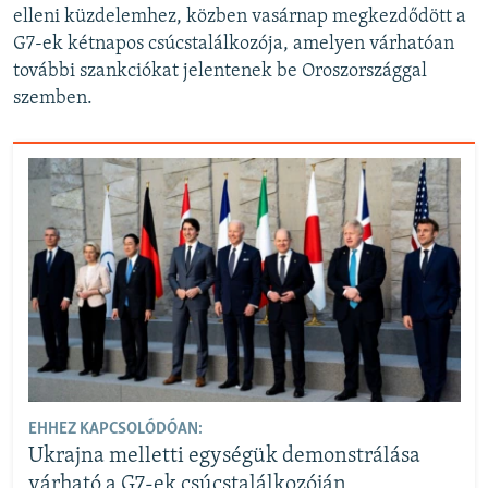
elleni küzdelemhez, közben vasárnap megkezdődött a
G7-ek kétnapos csúcstalálkozója, amelyen várhatóan
további szankciókat jelentenek be Oroszországgal
szemben.
EHHEZ KAPCSOLÓDÓAN:
Ukrajna melletti egységük demonstrálása
várható a G7-ek csúcstalálkozóján