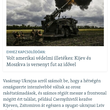
EHHEZ KAPCSOLÓDÓAN:
Volt amerikai védelmi illetékes: Kijev és
Moszkva is versenyt fut az idővel
Vasárnap Ukrajna arról számolt be, hogy a hétvégén
országszerte intenzívebbé váltak az orosz
rakétatámadások, és számos régiót messze a frontvonal
mögött ért találat, például Csernyihivtől kezdve
Kijeven, Zsitomiron át egészen a nyugat-ukrajnai Lviv