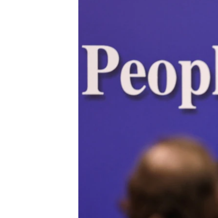
EURÓPAI UNIÓ
VILÁG
KLÍMAVÁLTOZÁS
A MÚLT TANULSÁGAI