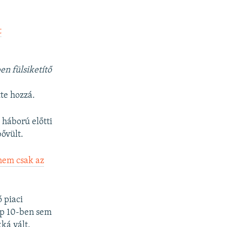
t
n fülsiketítő
tte hozzá.
 háború előtti
bővült.
nem csak az
 piaci
op 10-ben sem
ká vált.