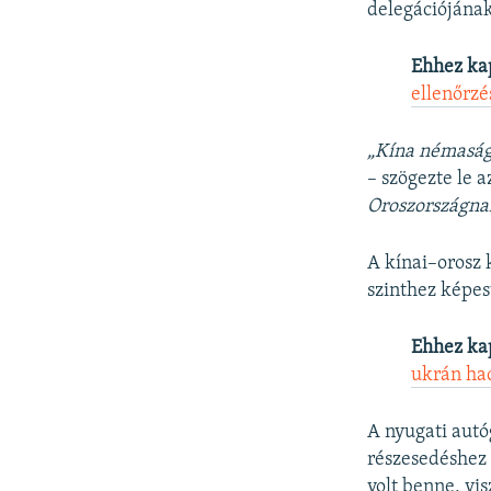
delegációjának
Ehhez ka
ellenőrzé
„Kína némasága
– szögezte le 
Oroszországnak
A kínai–orosz 
szinthez képes
Ehhez ka
ukrán had
A nyugati autó
részesedéshez
volt benne, vi