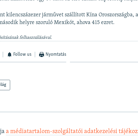
nt kilencszázezer járművet szállított Kína Oroszországba, 
ásodik helyre szoruló Mexikót, ahova 415 ezret.
sításának felhasználásával.
Follow us
Nyomtatás
ilág
lja
a médiatartalom-szolgáltatói adatkezelési tájéko