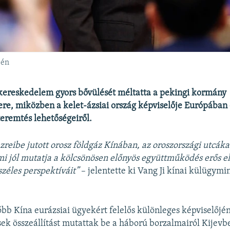
-én
kereskedelem gyors bővülését méltatta a pekingi kormány
re, miközben a kelet-ázsiai ország képviselője Európában 
eremtés lehetőségeiről.
zreibe jutott orosz földgáz Kínában, az oroszországi utcáka
mi jól mutatja a kölcsönösen előnyös együttműködés erős el
széles perspektíváit”
– jelentette ki Vang Ji kínai külügymin
őbb Kína eurázsiai ügyekért felelős különleges képviselőjé
sek összeállítást mutattak be a háború borzalmairól Kijev