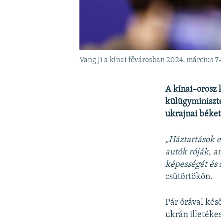
Vang Ji a kínai fővárosban 2024. március 7
A kínai–orosz 
külügyminiszte
ukrajnai béket
„Háztartások e
autók róják, a
képességét és 
csütörtökön.
Pár órával kés
ukrán illetéke