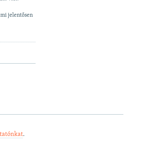
ami jelentősen
ztatónkat
.