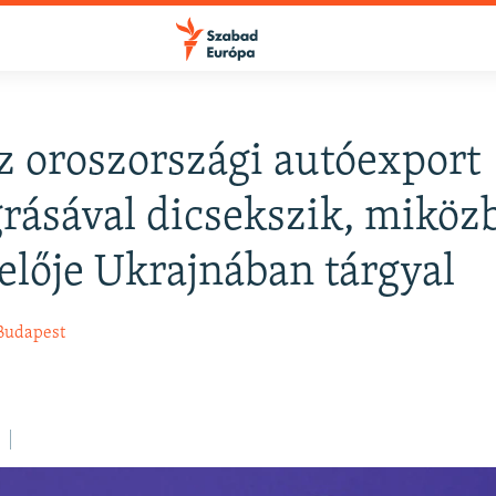
z oroszországi autóexport
FELIRATKOZÁS
ásával dicsekszik, miköz
elője Ukrajnában tárgyal
Apple Podcasts
Budapest
Spotify
Feliratkozás