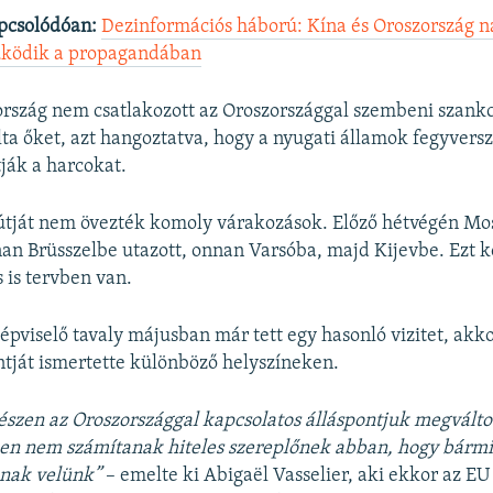
pcsolódóan:
Dezinformációs háború: Kína és Oroszország 
ködik a propagandában
 ország nem csatlakozott az Oroszországgal szembeni szank
lta őket, azt hangoztatva, hogy a nyugati államok fegyversz
ják a harcokat.
rútját nem övezték komoly várakozások. Előző hétvégén M
an Brüsszelbe utazott, onnan Varsóba, majd Kijevbe. Ezt 
s is tervben van.
épviselő tavaly májusban már tett egy hasonló vizitet, akk
ntját ismertette különböző helyszíneken.
szen az Oroszországgal kapcsolatos álláspontjuk megválto
en nem számítanak hiteles szereplőnek abban, hogy bármi
anak velünk”
– emelte ki Abigaël Vasselier, aki ekkor az EU