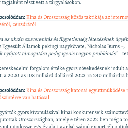
 tagjaként részt vett a tárgyalásokon.
pcsolódóan:
Kína és Oroszország közös taktikája az interne
séről, cenzúráról
 az ukrán szuverenitás és függetlenség létezésének ügyébe
az Egyesült Államok pekingi nagykövete, Nicholas Burns
–,
 nyújtott támogatása pedig igenis nagyon problémás”
– te
kereskedelmi forgalom értéke gyors növekedésnek indult a
t, a 2020-as 108 milliárd dollárról 2023-ra 240 milliárdra 
pcsolódóan:
Kína és Oroszország katonai együttműködése 
színtérre van hatással
gyártók gyors kivonulásával kínai konkurenseik számottevő
 jutottak Oroszországban, amely e téren 2022-ben még a t
szont mindössze egy év alatt az első számú exportcélpontjuk