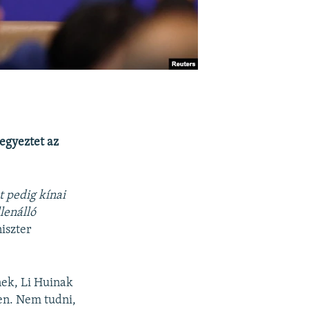
egyeztet az
t pedig kínai
lenálló
iszter
nek, Li Huinak
ben. Nem tudni,