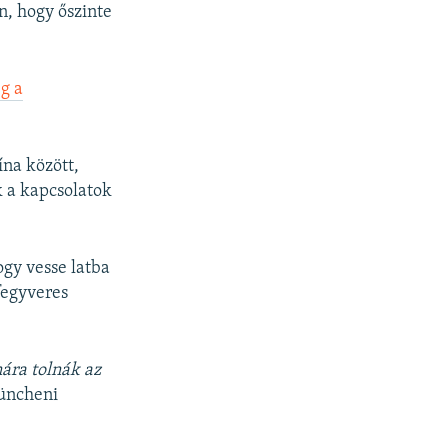
n, hogy őszinte
g a
ína között,
k a kapcsolatok
ogy vesse latba
fegyveres
ára tolnák az
üncheni