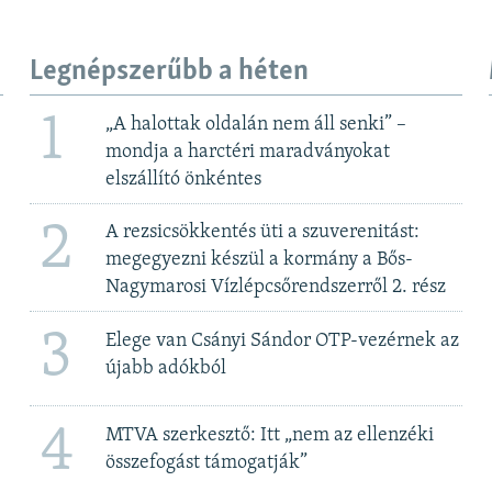
Legnépszerűbb a héten
1
„A halottak oldalán nem áll senki” –
mondja a harctéri maradványokat
elszállító önkéntes
2
A rezsicsökkentés üti a szuverenitást:
megegyezni készül a kormány a Bős-
Nagymarosi Vízlépcsőrendszerről 2. rész
3
Elege van Csányi Sándor OTP-vezérnek az
újabb adókból
4
MTVA szerkesztő: Itt „nem az ellenzéki
összefogást támogatják”