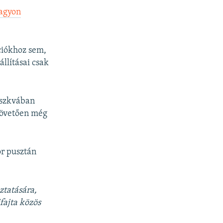
nagyon
ciókhoz sem,
állításai csak
oszkvában
követően még
or pusztán
ztatására,
fajta közös