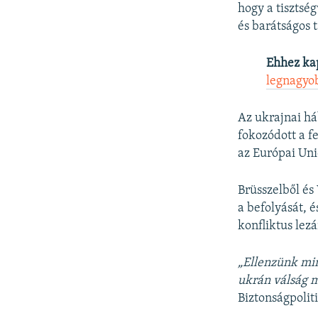
hogy a tisztsé
és barátságos t
Ehhez ka
legnagyob
Az ukrajnai há
fokozódott a f
az Európai Unió
Brüsszelből és
a befolyását, 
konfliktus lez
„Ellenzünk min
ukrán válság m
Biztonságpolit