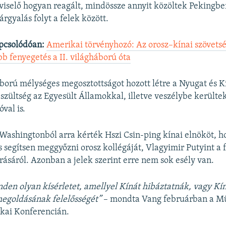
gviselő hogyan reagált, mindössze annyit közöltek Pekingbe
árgyalás folyt a felek között.
pcsolódóan:
Amerikai törvényhozó: Az orosz–kínai szövetsé
b fenyegetés a II. világháború óta
ború mélységes megosztottságot hozott létre a Nyugat és K
eszültség az Egyesült Államokkal, illetve veszélybe kerülte
val is.
 Washingtonból arra kérték Hszi Csin-ping kínai elnököt, h
és segítsen meggyőzni orosz kollégáját, Vlagyimir Putyint a 
árásáról. Azonban a jelek szerint erre nem sok esély van.
den olyan kísérletet, amellyel Kínát hibáztatnák, vagy Kín
egoldásának felelősségét”
– mondta Vang februárban a M
ikai Konferencián.