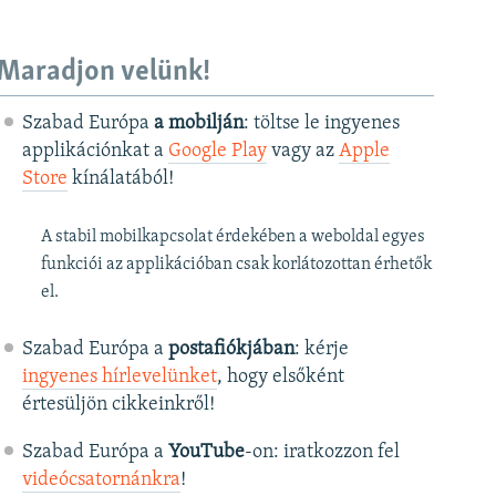
Maradjon velünk!
Szabad Európa
a mobilján
: töltse le ingyenes
applikációnkat a
Google Play
vagy az
Apple
Store
kínálatából!
A stabil mobilkapcsolat érdekében a weboldal egyes
funkciói az applikációban csak korlátozottan érhetők
el.
Szabad Európa a
postafiókjában
: kérje
ingyenes hírlevelünket
, hogy elsőként
értesüljön cikkeinkről!
Szabad Európa a
YouTube
-on: iratkozzon fel
videócsatornánkra
!