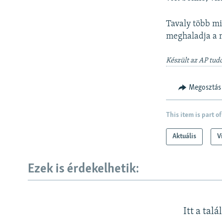
Tavaly több mi
meghaladja a m
Készült az AP tudó
Megosztás
This item is part of
Aktuális
V
Ezek is érdekelhetik:
Itt a talá