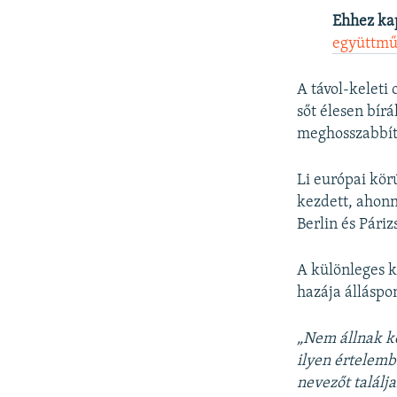
Ehhez ka
együttmű
A távol-keleti
sőt élesen bírá
meghosszabbít
Li európai kö
kezdett, ahonn
Berlin és Páriz
A különleges k
hazája álláspo
„Nem állnak ké
ilyen értelemb
nevezőt találj