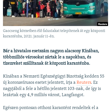
EURÓPAI UNIÓ
VILÁG
KLÍMAVÁLTOZÁS
A MÚLT TANULSÁGAI
Gaocseng körzetben élő falusiakat telepítenek át egy központi
karanténba, 2021. január 11-én.
KÖVESSEN MINKET!
Bár a hivatalos esetszám nagyon alacsony Kínában,
többmilliós városokat zártak le a napokban, és
tízezreket szállítanak át központi karanténba.
Valamennyi RFE/RL weboldal
Kínában a Nemzeti Egészségügyi Bizottság kedden 55
új koronavírusos esetet jelentett, írja a
Reuters
. Ez
nagyjából a fele a hétfőn jelentett 103-nak, de így is
lezártak egy 4,9 milliós várost, Langfangot.
Egészen pontosan otthoni karantént rendeltek el a