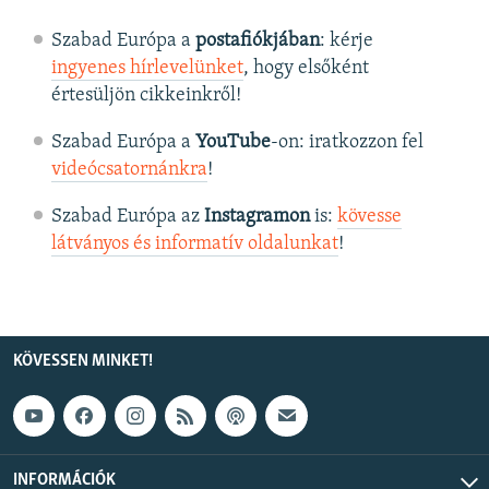
Szabad Európa a
postafiókjában
: kérje
ingyenes hírlevelünket
, hogy elsőként
értesüljön cikkeinkről!
Szabad Európa a
YouTube
-on: iratkozzon fel
videócsatornánkra
!
Szabad Európa az
Instagramon
is:
kövesse
látványos és informatív oldalunkat
! ​
KÖVESSEN MINKET!
INFORMÁCIÓK