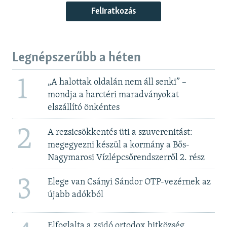
Feliratkozás
Legnépszerűbb a héten
1
„A halottak oldalán nem áll senki” –
mondja a harctéri maradványokat
elszállító önkéntes
2
A rezsicsökkentés üti a szuverenitást:
megegyezni készül a kormány a Bős-
Nagymarosi Vízlépcsőrendszerről 2. rész
3
Elege van Csányi Sándor OTP-vezérnek az
újabb adókból
Elfoglalta a zsidó ortodox hitközség