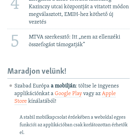
4
Kazinczy utcai központját a vitatott módon
megválasztott, EMIH-hez köthető új
vezetés
5
MTVA szerkesztő: Itt „nem az ellenzéki
összefogást támogatják”
Maradjon velünk!
Szabad Európa
a mobilján
: töltse le ingyenes
applikációnkat a
Google Play
vagy az
Apple
Store
kínálatából!
A stabil mobilkapcsolat érdekében a weboldal egyes
funkciói az applikációban csak korlátozottan érhetők
el.