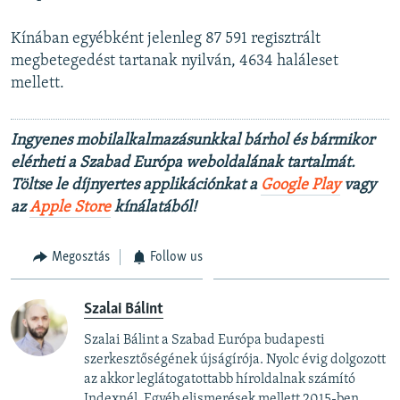
Kínában egyébként jelenleg 87 591 regisztrált
megbetegedést tartanak nyilván, 4634 haláleset
mellett.
Ingyenes mobilalkalmazásunkkal bárhol és bármikor
elérheti a Szabad Európa weboldalának tartalmát.
Töltse le díjnyertes applikációnkat a
Google Play
vagy
az
Apple Store
kínálatából!
Megosztás
Follow us
Szalai Bálint
Szalai Bálint a Szabad Európa budapesti
szerkesztőségének újságírója. Nyolc évig dolgozott
az akkor leglátogatottabb híroldalnak számító
Indexnél. Egyéb elismerések mellett 2015-ben