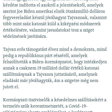
kérdése indította el azokról a jelentésekről, amelyek
szerint Joe Biden amerikai elnök ötszázmillió dolláros
fegyvereladást készül jóváhagyni Tajvannak, valamint
több mint száz katonát küld a kiképzési módszerek
értékelésére, valamint javaslatokat tesz a sziget
védelmének javítására.
Tajvan erős támogatást élvez mind a demokrata, mind
pedig a republikánus párt részéről, amelyek
felszólították a Biden-kormányzatot, hogy intézkedjen
annak a csaknem 19 milliárd dollár értékű katonai
szállítmánynak a Tajvanra juttatásáról, amelynek
eladását már jóváhagyták, ám a szigetre még nem
jutott el.
Kormányzati tisztviselők a késedelmes szállításokért a
termelés szűk keresztmetszetét, a Covid–19-