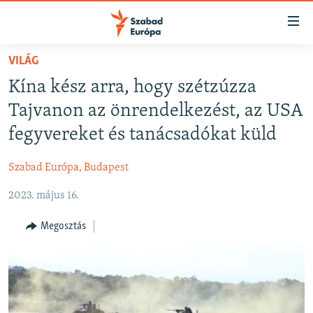
Akadálymentes
mód
Ugrás
VILÁG
a
NAPIRENDEN
Kína kész arra, hogy szétzúzza
fő
AKTUÁLIS
oldalra
Tajvanon az önrendelkezést, az USA
FELIRATKOZÁS
PODCASTOK
Ugrás
fegyvereket és tanácsadókat küld
a
VIDEÓK
tartalomjegyzékre
Szabad Európa, Budapest
Spotify
ELEMZŐ
Ugrás
a
2023. május 16.
NER15
Feliratkozás
keresésre
SZABADON
Megosztás
TÁRSADALOM
DEMOKRÁCIA
A PÉNZ NYOMÁBAN