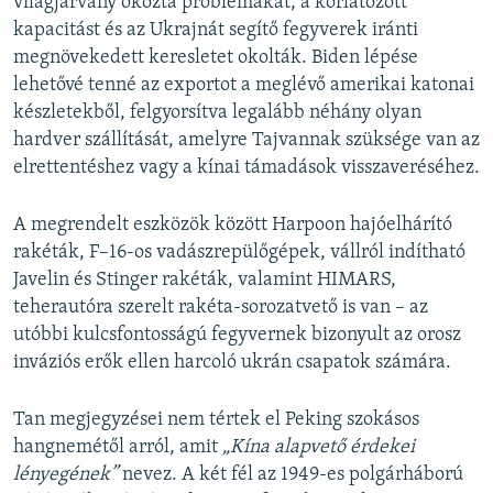
világjárvány okozta problémákat, a korlátozott
kapacitást és az Ukrajnát segítő fegyverek iránti
megnövekedett keresletet okolták. Biden lépése
lehetővé tenné az exportot a meglévő amerikai katonai
készletekből, felgyorsítva legalább néhány olyan
hardver szállítását, amelyre Tajvannak szüksége van az
elrettentéshez vagy a kínai támadások visszaveréséhez.
A megrendelt eszközök között Harpoon hajóelhárító
rakéták, F–16-os vadászrepülőgépek, vállról indítható
Javelin és Stinger rakéták, valamint HIMARS,
teherautóra szerelt rakéta-sorozatvető is van – az
utóbbi kulcsfontosságú fegyvernek bizonyult az orosz
inváziós erők ellen harcoló ukrán csapatok számára.
Tan megjegyzései nem tértek el Peking szokásos
hangnemétől arról, amit
„Kína alapvető érdekei
lényegének”
nevez. A két fél az 1949-es polgárháború