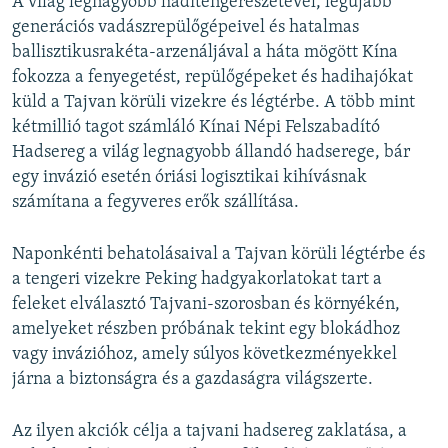
A világ legnagyobb haditengerészetével, legújabb
generációs vadászrepülőgépeivel és hatalmas
ballisztikusrakéta-arzenáljával a háta mögött Kína
fokozza a fenyegetést, repülőgépeket és hadihajókat
küld a Tajvan körüli vizekre és légtérbe. A több mint
kétmillió tagot számláló Kínai Népi Felszabadító
Hadsereg a világ legnagyobb állandó hadserege, bár
egy invázió esetén óriási logisztikai kihívásnak
számítana a fegyveres erők szállítása.
Naponkénti behatolásaival a Tajvan körüli légtérbe és
a tengeri vizekre Peking hadgyakorlatokat tart a
feleket elválasztó Tajvani-szorosban és környékén,
amelyeket részben próbának tekint egy blokádhoz
vagy invázióhoz, amely súlyos következményekkel
járna a biztonságra és a gazdaságra világszerte.
Az ilyen akciók célja a tajvani hadsereg zaklatása, a