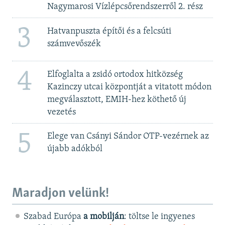
Nagymarosi Vízlépcsőrendszerről 2. rész
3
Hatvanpuszta építői és a felcsúti
számvevőszék
4
Elfoglalta a zsidó ortodox hitközség
Kazinczy utcai központját a vitatott módon
megválasztott, EMIH-hez köthető új
vezetés
5
Elege van Csányi Sándor OTP-vezérnek az
újabb adókból
Maradjon velünk!
Szabad Európa
a mobilján
: töltse le ingyenes