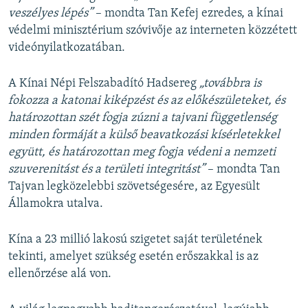
veszélyes lépés”
– mondta Tan Kefej ezredes, a kínai
védelmi minisztérium szóvivője az interneten közzétett
videónyilatkozatában.
A Kínai Népi Felszabadító Hadsereg
„továbbra is
fokozza a katonai kiképzést és az előkészületeket, és
határozottan szét fogja zúzni a tajvani függetlenség
minden formáját a külső beavatkozási kísérletekkel
együtt, és határozottan meg fogja védeni a nemzeti
szuverenitást és a területi integritást”
– mondta Tan
Tajvan legközelebbi szövetségesére, az Egyesült
Államokra utalva.
Kína a 23 millió lakosú szigetet saját területének
tekinti, amelyet szükség esetén erőszakkal is az
ellenőrzése alá von.