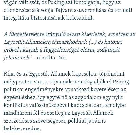
végén vált szét, és Peking azt fontolgatja, hogy az
ellenőrzése alá vonja Tajvant szuverenitása és területi
integritása biztosításának kulcsaként.
A függetlenségre irányuló olyan kísérletek, amelyek az
Egyesült Államokra támaszkodnak (…) és
katonai
erővel akarják a függetlenséget elérni, zsákutcát
jelentenek”
– mondta Tan.
Kína és az Egyesült Államok kapcsolata történelmi
mélyponton van, a tajvaniak nem fogadják el Peking
politikai engedményekre vonatkozó követeléseit az
egyesüléshez, így egyre nő az aggodalom egy nyílt
konfliktus valószínűségével kapcsolatban, amelybe
mindhárom fél és esetleg az Egyesült Államok
szerződéses szövetségesei, például Japán is
belekeveredne.