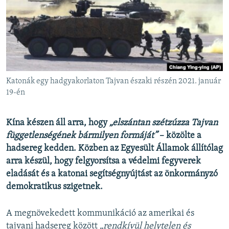
EURÓPAI UNIÓ
VILÁG
KLÍMAVÁLTOZÁS
A MÚLT TANULSÁGAI
Katonák egy hadgyakorlaton Tajvan északi részén 2021. január
KÖVESSEN MINKET!
19-én
Kína készen áll arra, hogy
„elszántan szétzúzza Tajvan
függetlenségének bármilyen formáját”
– közölte a
Valamennyi RFE/RL weboldal
hadsereg kedden. Közben az Egyesült Államok állítólag
arra készül, hogy felgyorsítsa a védelmi fegyverek
eladását és a katonai segítségnyújtást az önkormányzó
demokratikus szigetnek.
A megnövekedett kommunikáció az amerikai és
tajvani hadsereg között
„rendkívül helytelen és