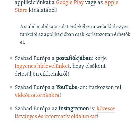
applikációnkat a
Google Play
vagy az
Apple
Store
kínálatából!
A stabil mobilkapcsolat érdekében a weboldal egyes
funkciói az applikációban csak korlátozottan érhetők
el.
Szabad Európa a
postafiókjában
: kérje
ingyenes hírlevelünket
, hogy elsőként
értesüljön cikkeinkről!
Szabad Európa a
YouTube
-on: iratkozzon fel
videócsatornánkra
!
Szabad Európa az
Instagramon
is:
kövesse
látványos és informatív oldalunkat
! ​