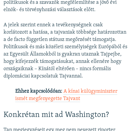
politikusok és a szavazók megfélemlítése a jövő évi
elnök- és törvényhozási választások előtt.
A jelek szerint ennek a tevékenységnek csak
korlátozott a hatása, a tajvaniak többsége határozottan
a de facto független státusz megőrzését támogatja.
Politikusok és más közéleti személyiségek Európából és
az Egyesült Államokból is gyakran utaznak Tajpejbe,
hogy kifejezzék támogatásukat, annak ellenére hogy
országaiknak – Kínától eltérően – nincs formális
diplomáciai kapcsolatuk Tajvannal.
Ehhez kapcsolódóan:
​
A kínai külügyminiszter
ismét megfenyegette Tajvant
Konkrétan mit ad Washington?
Tan megjegyzéseit egy meg nem nevezett riporter