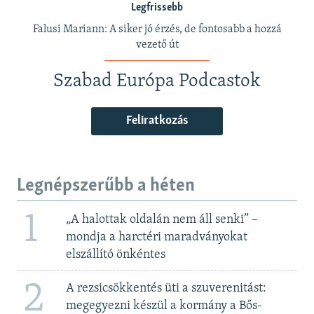
Legfrissebb
Falusi Mariann: A siker jó érzés, de fontosabb a hozzá
vezető út
Szabad Európa Podcastok
Feliratkozás
Legnépszerűbb a héten
1
„A halottak oldalán nem áll senki” –
mondja a harctéri maradványokat
elszállító önkéntes
2
A rezsicsökkentés üti a szuverenitást:
megegyezni készül a kormány a Bős-