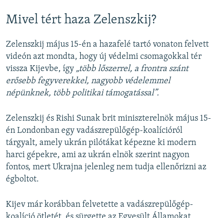
Mivel tért haza Zelenszkij?
Zelenszkij május 15-én a hazafelé tartó vonaton felvett
videón azt mondta, hogy új védelmi csomagokkal tér
vissza Kijevbe, így
„több lőszerrel, a frontra szánt
erősebb fegyverekkel, nagyobb védelemmel
népünknek, több politikai támogatással”.
Zelenszkij és Rishi Sunak brit miniszterelnök május 15-
én Londonban egy vadászrepülőgép-koalícióról
tárgyalt, amely ukrán pilótákat képezne ki modern
harci gépekre, ami az ukrán elnök szerint nagyon
fontos, mert Ukrajna jelenleg nem tudja ellenőrizni az
égboltot.
Kijev már korábban felvetette a vadászrepülőgép-
koalíció ötletét, és sürgette az Egyesült Államokat,