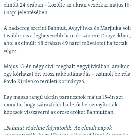
elmúlt 24 órában – közölte az ukrán vezérkar május 16-
i napi jelentésében.
A hadsereg szerint Bahmut, Avgyijivka és Marjinka volt
továbbra is a leghevesebb harcok színtere Donyeckben,
ahol az elmúlt 48 órában 49 harci műveletet hajtottak
végre.
Május 15-én négy civil meghalt Avgyijivkában, amikor
egy kórházat ért orosz rakétatámadás – számolt be róla
Pavlo Kirilenko területi kormányzó.
Egy magas rangú ukrán parancsnok május 15-én azt
mondta, hogy szárazföldi haderői bebizonyították:
képesek visszaverni az orosz erőket Bahmutban.
„Bahmut védelme folytatódik. Az elmúlt napok