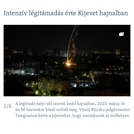
Intenzív légitámadás érte Kijevet hajnalban
A légiriadó helyi idő szerint kedd hajnalban, 2023. május 16-
1/6
án fél háromkor körül szólalt meg. Vitalij Klicsko polgármester
Telegramon kérte a kijevieket, hogy maradjanak az óvóhelyen