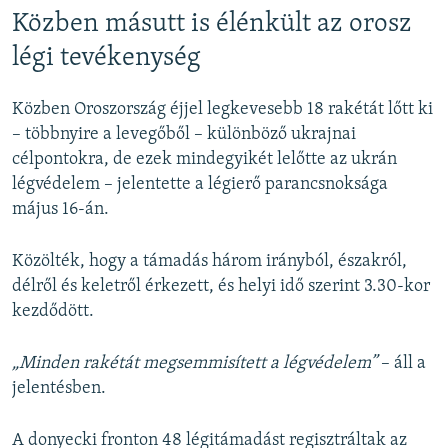
Közben másutt is élénkült az orosz
légi tevékenység
Közben Oroszország éjjel legkevesebb 18 rakétát lőtt ki
– többnyire a levegőből – különböző ukrajnai
célpontokra, de ezek mindegyikét lelőtte az ukrán
légvédelem – jelentette a légierő parancsnoksága
május 16-án.
Közölték, hogy a támadás három irányból, északról,
délről és keletről érkezett, és helyi idő szerint 3.30-kor
kezdődött.
„Minden rakétát megsemmisített a légvédelem”
– áll a
jelentésben.
A donyecki fronton 48 légitámadást regisztráltak az