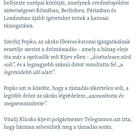
befejezte európai körútját, amelynek eredményeként
szövetségesei Rómában, Berlinben, Párizsban és
Londonban újabb ígéreteket tettek a katonai
támogatásra.
Szerhij Popko, az ukrán főváros katonai igazgatásának
vezetője szerint a dróntámadás – amely a hónap eleje
óta már a nyolcadik volt Kijev ellen –
„kivételesen sűrű
volt”,
és a legnagyobb számú drónt vonultatta fel
„a
legrövidebb idő alatt”.
Popko azt is közölte, hogy a támadás sikertelen volt, a
legtöbb drónt az ukrán légvédelem
„azonosította és
megsemmisítette”.
Vitalij Klicsko kijevi polgármester Telegramon azt írta,
hogy hárman sebesültek meg a támadás során.