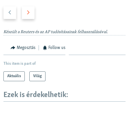
P
N
r
e
e
x
v
t
Készült a Reuters és az AP tudósításainak felhasználásával.
i
s
o
l
Megosztás
Follow us
u
i
s
d
This item is part of
s
e
l
Aktuális
Világ
i
d
Ezek is érdekelhetik:
e