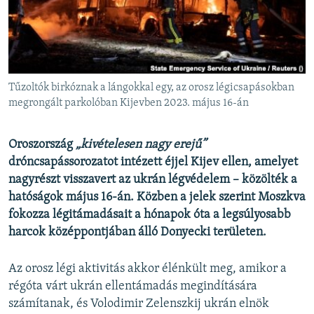
EURÓPAI UNIÓ
VILÁG
KLÍMAVÁLTOZÁS
A MÚLT TANULSÁGAI
Tűzoltók birkóznak a lángokkal egy, az orosz légicsapásokban
megrongált parkolóban Kijevben 2023. május 16-án
KÖVESSEN MINKET!
Oroszország
„kivételesen nagy erejű”
dróncsapássorozatot intézett éjjel Kijev ellen, amelyet
nagyrészt visszavert az ukrán légvédelem – közölték a
Valamennyi RFE/RL weboldal
hatóságok május 16-án. Közben a jelek szerint Moszkva
fokozza légitámadásait a hónapok óta a legsúlyosabb
harcok középpontjában álló Donyecki területen.
Az orosz légi aktivitás akkor élénkült meg, amikor a
régóta várt ukrán ellentámadás megindítására
számítanak, és Volodimir Zelenszkij ukrán elnök