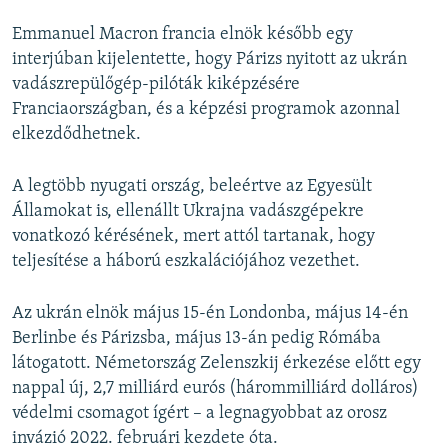
Emmanuel Macron francia elnök később egy
interjúban kijelentette, hogy Párizs nyitott az ukrán
vadászrepülőgép-pilóták kiképzésére
Franciaországban, és a képzési programok azonnal
elkezdődhetnek.
A legtöbb nyugati ország, beleértve az Egyesült
Államokat is, ellenállt Ukrajna vadászgépekre
vonatkozó kérésének, mert attól tartanak, hogy
teljesítése a háború eszkalációjához vezethet.
Az ukrán elnök május 15-én Londonba, május 14-én
Berlinbe és Párizsba, május 13-án pedig Rómába
látogatott. Németország Zelenszkij érkezése előtt egy
nappal új, 2,7 milliárd eurós (hárommilliárd dolláros)
védelmi csomagot ígért – a legnagyobbat az orosz
invázió 2022. februári kezdete óta.