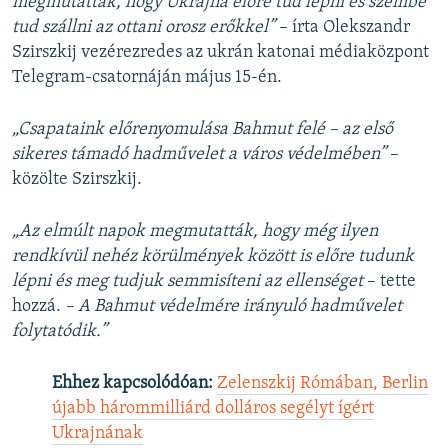
megmutatták, hogy Ukrajna előre tud lépni és szembe
tud szállni az ottani orosz erőkkel”
– írta Olekszandr
Szirszkij vezérezredes az ukrán katonai médiaközpont
Telegram-csatornáján május 15-én.
„Csapataink előrenyomulása Bahmut felé – az első
sikeres támadó hadművelet a város védelmében”
–
közölte Szirszkij.
„Az elmúlt napok megmutatták, hogy még ilyen
rendkívül nehéz körülmények között is előre tudunk
lépni és meg tudjuk semmisíteni az ellenséget
– tette
hozzá.
– A Bahmut védelmére irányuló hadművelet
folytatódik.”
Ehhez kapcsolódóan:
Zelenszkij Rómában, Berlin
újabb hárommilliárd dolláros segélyt ígért
Ukrajnának