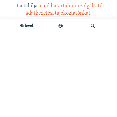
Itt a találja
a médiatartalom-szolgáltatói
adatkezelési tájékoztatónkat
.
Hírlevél
Legfrissebb podcastunk:
Keresés
Legfrissebb
Falusi Mariann: A siker jó érzés, de fontosabb a hozzá