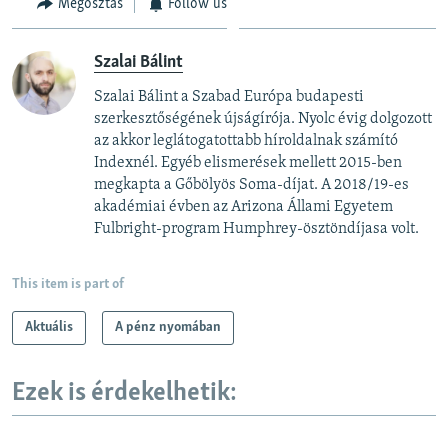
Megosztás
Follow us
Szalai Bálint
Szalai Bálint a Szabad Európa budapesti
szerkesztőségének újságírója. Nyolc évig dolgozott
az akkor leglátogatottabb híroldalnak számító
Indexnél. Egyéb elismerések mellett 2015-ben
megkapta a Gőbölyös Soma-díjat. A 2018/19-es
akadémiai évben az Arizona Állami Egyetem
Fulbright-program Humphrey-ösztöndíjasa volt.
This item is part of
Aktuális
A pénz nyomában
Ezek is érdekelhetik: