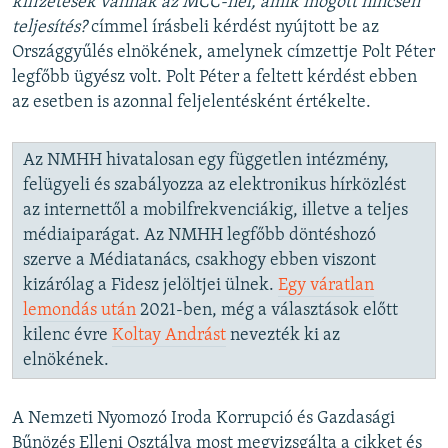
kifizetések vannak az MCC-nél, amik mögött nincsen
teljesítés?
címmel írásbeli kérdést nyújtott be az
Országgyűlés elnökének, amelynek címzettje Polt Péter
legfőbb ügyész volt. Polt Péter a feltett kérdést ebben
az esetben is azonnal feljelentésként értékelte.
Az NMHH hivatalosan egy független intézmény,
felügyeli és szabályozza az elektronikus hírközlést
az internettől a mobilfrekvenciákig, illetve a teljes
médiaiparágat. Az NMHH legfőbb döntéshozó
szerve a Médiatanács, csakhogy ebben viszont
kizárólag a Fidesz jelöltjei ülnek.
Egy váratlan
lemondás után
2021-ben, még a választások előtt
kilenc évre
Koltay Andrást
nevezték ki az
elnökének.
A Nemzeti Nyomozó Iroda Korrupció és Gazdasági
Bűnözés Elleni Osztálya most megvizsgálta a cikket és