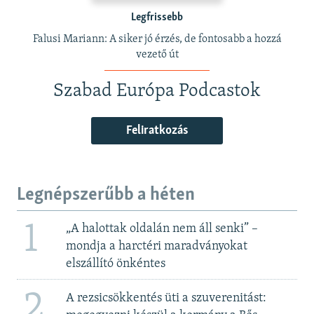
Legfrissebb
Falusi Mariann: A siker jó érzés, de fontosabb a hozzá
vezető út
Szabad Európa Podcastok
Feliratkozás
Legnépszerűbb a héten
1
„A halottak oldalán nem áll senki” –
mondja a harctéri maradványokat
elszállító önkéntes
2
A rezsicsökkentés üti a szuverenitást: