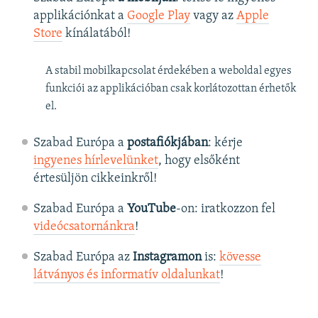
applikációnkat a
Google Play
vagy az
Apple
Store
kínálatából!
A stabil mobilkapcsolat érdekében a weboldal egyes
funkciói az applikációban csak korlátozottan érhetők
el.
Szabad Európa a
postafiókjában
: kérje
ingyenes hírlevelünket
, hogy elsőként
értesüljön cikkeinkről!
Szabad Európa a
YouTube
-on: iratkozzon fel
videócsatornánkra
!
Szabad Európa az
Instagramon
is:
kövesse
látványos és informatív oldalunkat
! ​