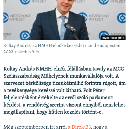
EURÓPAI UNIÓ
VILÁG
KLÍMAVÁLTOZÁS
A MÚLT TANULSÁGAI
Koltay András, az NMHH elnöke beszédet mond Budapesten
KÖVESSEN MINKET!
2023. március 9-én
Koltay András NMHH-elnök félállásban tavaly az MCC
Szólásszabadság Műhelyének munkavállalója volt. A
Valamennyi RFE/RL weboldal
szervezet bérköltsége tizenkétmillió forintra rúgott, ám
a tevékenysége kevéssé volt látható. Polt Péter
feljelentésként értékelte az erről szóló parlamenti
kérdést, a rendőrség szerint viszont ennyiből nem lehet
megállapítani, hogy hűtlen kezelés történt-e.
Még szeptemberben írt arról
a Direkt36
, hogy a