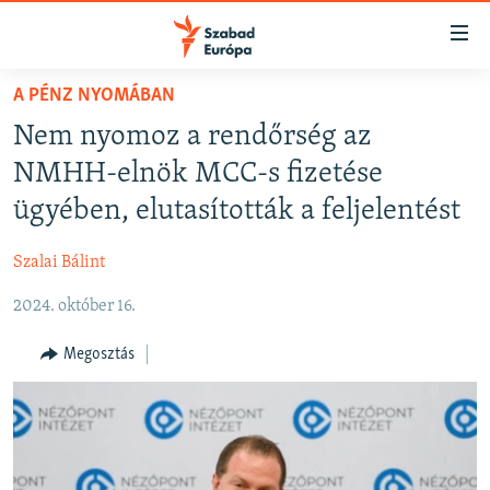
Akadálymentes
mód
Ugrás
A PÉNZ NYOMÁBAN
a
NAPIRENDEN
Nem nyomoz a rendőrség az
fő
AKTUÁLIS
oldalra
NMHH-elnök MCC-s fizetése
FELIRATKOZÁS
PODCASTOK
Ugrás
ügyében, elutasították a feljelentést
a
VIDEÓK
tartalomjegyzékre
Szalai Bálint
Spotify
ELEMZŐ
Ugrás
a
2024. október 16.
NER15
Feliratkozás
keresésre
SZABADON
Megosztás
TÁRSADALOM
DEMOKRÁCIA
A PÉNZ NYOMÁBAN