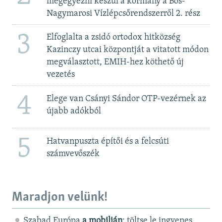
megegyezni készül a kormány a Bős-
Nagymarosi Vízlépcsőrendszerről 2. rész
3
Elfoglalta a zsidó ortodox hitközség
Kazinczy utcai központját a vitatott módon
megválasztott, EMIH-hez köthető új
vezetés
4
Elege van Csányi Sándor OTP-vezérnek az
újabb adókból
5
Hatvanpuszta építői és a felcsúti
számvevőszék
Maradjon velünk!
Szabad Európa
a mobilján
: töltse le ingyenes