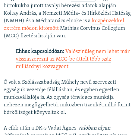
birtokukba jutott tavalyi bérezési adatok alapján
Koltay András, a Nemzeti Média- és Hírközlési Hatóság
(NMHH) és a Médiatanács elnöke is a
közpénzekkel
extrém módon kitömött
Mathias Corvinus Collegium
(MCC) fizetési listáján van.
Ehhez kapcsolódóan:
Valószínűleg nem lehet már
visszaszerezni az MCC-be áttolt több száz
milliárdnyi közvagyont
Ő volt a Szólásszabadság Műhely nevű szervezeti
egységük vezetője félállásban, és egyben egyetlen
munkavállalója is. Az egység tényleges munkája
nehezen megfigyelhető, miközben tizenkétmillió forint
bérköltséget könyveltek el.
A cikk után a DK-s Vadai Ágnes
Valóban olyan