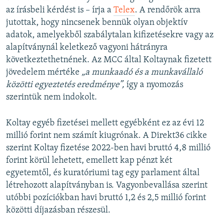
az írásbeli kérdést is – írja a
Telex
. A rendőrök arra
jutottak, hogy nincsenek bennük olyan objektív
adatok, amelyekből szabálytalan kifizetésekre vagy az
alapítványnál keletkező vagyoni hátrányra
következtethetnének. Az MCC által Koltaynak fizetett
jövedelem mértéke
„a munkaadó és a munkavállaló
közötti egyeztetés eredménye”,
így a nyomozás
szerintük nem indokolt.
Koltay egyéb fizetései mellett egyébként ez az évi 12
millió forint nem számít kiugrónak. A Direkt36 cikke
szerint Koltay fizetése 2022-ben havi bruttó 4,8 millió
forint körül lehetett, emellett kap pénzt két
egyetemtől, és kuratóriumi tag egy parlament által
létrehozott alapítványban is. Vagyonbevallása szerint
utóbbi pozíciókban havi bruttó 1,2 és 2,5 millió forint
közötti díjazásban részesül.