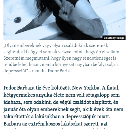
EURÓPAI UNIÓ
VILÁG
KLÍMAVÁLTOZÁS
A MÚLT TANULSÁGAI
„Olyan embereknek vagy olyan családoknak szeretnék
KÖVESSEN MINKET!
segíteni, akik úgy el vannak veszve, mint ahogy én el voltam.
Szeretném megmutatni, hogy ilyen nagy rendetlenséget is
rendbe lehet hozni, mert a környezet nagyban befolyásolja a
depressziót” – mondta Fodor Barbi
Valamennyi RFE/RL weboldal
Fodor Barbara tíz éve költözött New Yorkba. A fiatal,
kétgyermekes anyuka élete nem volt sétagalopp sem
idehaza, sem odakint, de végül családot alapított, és
január óta olyan embereknek segít, akik évek óta nem
takarítottak a lakásukban a depressziójuk miatt.
Barbara az extrém koszos lakásokat szereti, azt