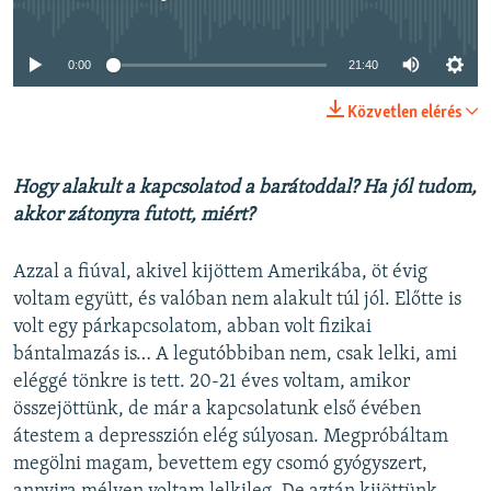
Jelenleg nincs elérhető tartalom
0:00
21:40
Közvetlen elérés
Hogy alakult a kapcsolatod a barátoddal? Ha jól tudom,
akkor zátonyra futott, miért?
Azzal a fiúval, akivel kijöttem Amerikába, öt évig
voltam együtt, és valóban nem alakult túl jól. Előtte is
volt egy párkapcsolatom, abban volt fizikai
bántalmazás is… A legutóbbiban nem, csak lelki, ami
eléggé tönkre is tett. 20-21 éves voltam, amikor
összejöttünk, de már a kapcsolatunk első évében
átestem a depresszión elég súlyosan. Megpróbáltam
megölni magam, bevettem egy csomó gyógyszert,