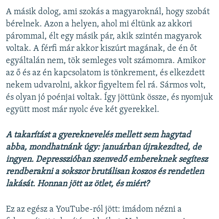
A másik dolog, ami szokás a magyaroknál, hogy szobát
bérelnek. Azon a helyen, ahol mi éltünk az akkori
párommal, élt egy másik pár, akik szintén magyarok
voltak. A férfi már akkor kiszúrt magának, de én őt
egyáltalán nem, tök semleges volt számomra. Amikor
az ő és az én kapcsolatom is tönkrement, és elkezdett
nekem udvarolni, akkor figyeltem fel rá. Sármos volt,
és olyan jó poénjai voltak. Így jöttünk össze, és nyomjuk
együtt most már nyolc éve két gyerekkel.
A takarítást a gyereknevelés mellett sem hagytad
abba, mondhatnánk úgy: januárban újrakezdted, de
ingyen. Depresszióban szenvedő embereknek segítesz
rendberakni a sokszor brutálisan koszos és rendetlen
lakását. Honnan jött az ötlet, és miért?
Ez az egész a YouTube-ról jött: imádom nézni a