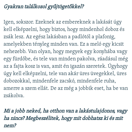
Gyakran találkozol gyűjtögetőkkel?
Igen, sokszor. Ezeknek az embereknek a lakását úgy
kell elképzelni, hogy biztos, hogy mindenhol doboz és
zsák lesz. Az egész lakásban a padlótól a plafonig,
amelyekben tényleg minden van. Ez a meló egy kicsit
nehezebb. Van olyan, hogy megyek egy konyhába vagy
egy fürdőbe, és tele van minden pakolva, ráadásul még
az a fajta kosz is van, amit én igazán szeretek. Úgyhogy
úgy kell elképzelni, tele van akár üres üvegekkel, üres
dobozokkal, mindenfele zacskó, mindenfele ruha,
amerre a szem ellát. De az még a jobbik eset, ha be van
zsákolva.
Mi a jobb neked, ha otthon van a lakástulajdonos, vagy
ha nincs? Megbeszélitek, hogy mit dobhatsz ki és mit
nem?