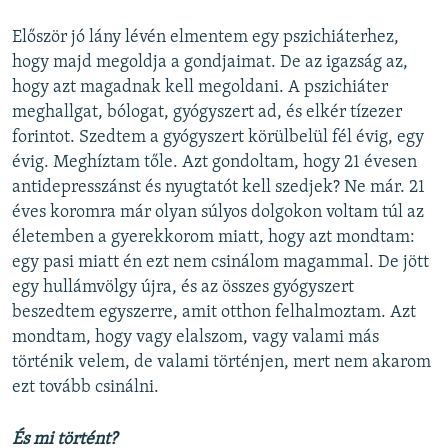
Először jó lány lévén elmentem egy pszichiáterhez,
hogy majd megoldja a gondjaimat. De az igazság az,
hogy azt magadnak kell megoldani. A pszichiáter
meghallgat, bólogat, gyógyszert ad, és elkér tízezer
forintot. Szedtem a gyógyszert körülbelül fél évig, egy
évig. Meghíztam tőle. Azt gondoltam, hogy 21 évesen
antidepresszánst és nyugtatót kell szedjek? Ne már. 21
éves koromra már olyan súlyos dolgokon voltam túl az
életemben a gyerekkorom miatt, hogy azt mondtam:
egy pasi miatt én ezt nem csinálom magammal. De jött
egy hullámvölgy újra, és az összes gyógyszert
beszedtem egyszerre, amit otthon felhalmoztam. Azt
mondtam, hogy vagy elalszom, vagy valami más
történik velem, de valami történjen, mert nem akarom
ezt tovább csinálni.
És mi történt?