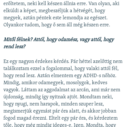
erőltetem, neki kell készen állnia erre. Van olyan, aki
elküldi a képet, megbeszéljük a hétvégét, hogy
megyek, aztán péntek este lemondja az egészet.
Olyankor tudom, hogy ő sem áll még készen erre.
Mitől félnek? Attól, hogy odamész, vagy attól, hogy
rend lesz?
Ez egy nagyon érdekes kérdés. Pár héttel azelőttig nem
találkoztam ezzel a fogalommal, hogy valaki attól fél,
hogy rend lesz. Aztán elmentem egy ADHD-s nőhöz.
Mindig, amikor odamegyek, mosolygok, kedves
vagyok. Láttam az aggodalmat az arcán, ami már nem
újdonság, mindig így nyitnak ajtót. Mondtam neki,
hogy nyugi, nem harapok, minden szuper lesz,
megismerjük egymást pár óra alatt, és akkor jobban
fogod magad érezni. Eltelt egy pár óra, és kérdeztem
tőle, hogy még mindig ideges-e. Igen. Mondta, hogy