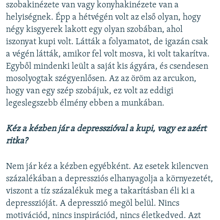
szobakinézete van vagy konyhakinézete van a
helyiségnek. Épp a hétvégén volt az első olyan, hogy
négy kisgyerek lakott egy olyan szobában, ahol
iszonyat kupi volt. Látták a folyamatot, de igazán csak
a végén látták, amikor fel volt mosva, ki volt takarítva.
Egyből mindenki leült a saját kis ágyára, és csendesen
mosolyogtak szégyenlősen. Az az öröm az arcukon,
hogy van egy szép szobájuk, ez volt az eddigi
legeslegszebb élmény ebben a munkában.
Kéz a kézben jár a depresszióval a kupi, vagy ez azért
ritka?
Nem jár kéz a kézben egyébként. Az esetek kilencven
százalékában a depressziós elhanyagolja a környezetét,
viszont a tíz százalékuk meg a takarításban éli ki a
depresszióját. A depresszió megöl belül. Nincs
motivációd, nincs inspirációd, nincs életkedved. Azt