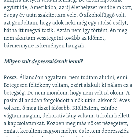
annyira mélyen voltam lelkileg. De aztán kijöttünk
együtt ide, Amerikába, az új élethelyzet rendbe rakott,
és egy év után szakítottam vele. Ő alkoholfüggő volt,
azt gondoltam, hogy adok neki még egy utolsó esélyt,
hátha itt megváltozik. Aztán nem így történt, én meg
nem akartam vesztegetni tovább az időmet,
bármennyire is keményen hangzik.
Milyen volt depressziósnak lenni?
Rossz. Állandóan agyaltam, nem tudtam aludni, enni.
Betegesen féltékeny voltam, ezért alakult ki nálam ez a
betegség. De nem mondom, hogy nem volt rá okom. A
pasim állandóan forgolódott a nők után, akkor 21 éves
voltam, ő meg tízzel idősebb. Kiöltöztem, csinibe
vágtam magam, dekoratív lány voltam, titkolni kellett
a kapcsolatunkat. Közben meg más nőket nézegetett,
emiatt kerültem nagyon mélyre és lettem depressziós.