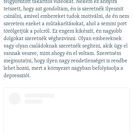
felgyorsított takarítós videókat. Nekem ez annyira
tetszett, hogy azt gondoltam, én is szeretnék ilyesmit
csinálni, amivel embereket tudok motiválni, de én nem
szeretem ezeket a műtakarításokat, ahol a semmi port
törölgetjük a polcról. Ez engem kikészít, én nagyobb
dolgokat szeretnék véghezvinni. Olyan embereknek
vagy olyan családoknak szeretnék segíteni, akik úgy el
vannak veszve, mint ahogy én el voltam. Szeretném
megmutatni, hogy ilyen nagy rendetlenséget is rendbe
lehet hozni, mert a környezet nagyban befolyásolja a
depressziót.