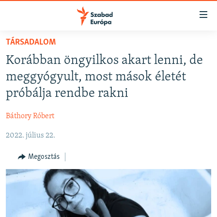
Akadálymentes
mód
Ugrás
TÁRSADALOM
a
NAPIRENDEN
Korábban öngyilkos akart lenni, de
fő
AKTUÁLIS
oldalra
meggyógyult, most mások életét
FELIRATKOZÁS
PODCASTOK
Ugrás
próbálja rendbe rakni
a
VIDEÓK
tartalomjegyzékre
Báthory Róbert
Spotify
ELEMZŐ
Ugrás
a
2022. július 22.
NER15
Feliratkozás
keresésre
SZABADON
Megosztás
TÁRSADALOM
DEMOKRÁCIA
A PÉNZ NYOMÁBAN