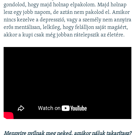
gondolod, hogy majd holnap elpakolom. Majd holnap
lesz egy jobb napom, de aztán nem pakolod el. Amikor
nincs kezelve a depresszió, vagy a személy nem annyira
erős mentálisan, lelkileg, hogy felálljon saját magáért,
akkor a kupi csak még jobban rátelepszik az életére.
Mennyire nyílnak meg neked, amikor náluk takarítasz?