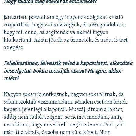
Hogy találod meg ezeket az embereket?
Januárban posztoltam egy ingyenes dolgokat kínáló
csoportban, hogy ez és ez vagyok, és arra gondoltam,
hogy mi lenne, ha segítenék valakinél ingyen
kitakarítani. Aztán jöttek az üzenetek, és azóta is tart
az egész.
Fellelkesülnek, felveszik veled a kapcsolatot, elkezdtek
beszélgetni. Sokan mondják vissza? Ha igen, akkor
miért?
Nagyon sokan jelentkeznek, nagyon sokan írnak, és
sokan szokták visszamondani. Minden esetben kérek
képet a jelenlegi állapotról. Muszáj látnom a lakást,
addig nem tudok se igent, se nemet mondani, amíg
nem látom, hogy mivel kell megküzdenem. Van, aki
már itt elvérzik, és soha nem küld képet. Nem