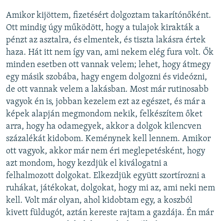
Amikor kijöttem, fizetésért dolgoztam takarítónőként.
Ott mindig úgy működött, hogy a tulajok kirakták a
pénzt az asztalra, és elmentek, és tiszta lakásra értek
haza. Hát itt nem így van, ami nekem elég fura volt. Ők
minden esetben ott vannak velem; lehet, hogy átmegy
egy másik szobába, hagy engem dolgozni és videózni,
de ott vannak velem a lakásban. Most már rutinosabb
vagyok én is, jobban kezelem ezt az egészet, és már a
képek alapján megmondom nekik, felkészítem őket
arra, hogy ha odamegyek, akkor a dolgok kilencven
százalékát kidobom. Keménynek kell lennem. Amikor
ott vagyok, akkor már nem éri meglepetésként, hogy
azt mondom, hogy kezdjük el kiválogatni a
felhalmozott dolgokat. Elkezdjük együtt szortírozni a
ruhákat, játékokat, dolgokat, hogy mi az, ami neki nem
kell. Volt már olyan, ahol kidobtam egy, a koszból
kivett füldugót, aztán kereste rajtam a gazdája. Én már