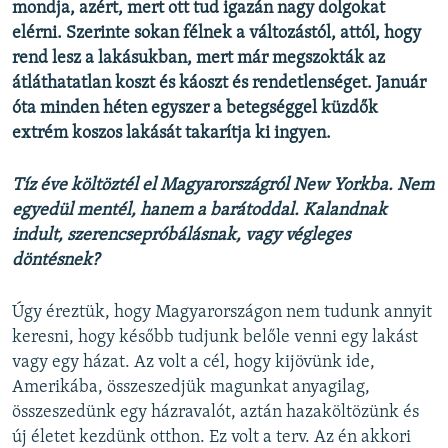
mondja, azért, mert ott tud igazán nagy dolgokat
elérni. Szerinte sokan félnek a változástól, attól, hogy
rend lesz a lakásukban, mert már megszokták az
átláthatatlan koszt és káoszt és rendetlenséget. Január
óta minden héten egyszer a betegséggel küzdők
extrém koszos lakását takarítja ki ingyen.
Tíz éve költöztél el Magyarországról New Yorkba. Nem
egyedül mentél, hanem a barátoddal. Kalandnak
indult, szerencsepróbálásnak, vagy végleges
döntésnek?
Úgy éreztük, hogy Magyarországon nem tudunk annyit
keresni, hogy később tudjunk belőle venni egy lakást
vagy egy házat. Az volt a cél, hogy kijövünk ide,
Amerikába, összeszedjük magunkat anyagilag,
összeszedünk egy házravalót, aztán hazaköltözünk és
új életet kezdünk otthon. Ez volt a terv. Az én akkori