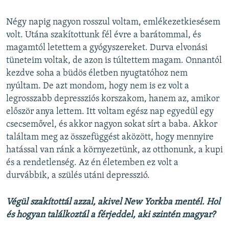
Négy napig nagyon rosszul voltam, emlékezetkiesésem
volt. Utána szakítottunk fél évre a barátommal, és
magamtól letettem a gyógyszereket. Durva elvonási
tüneteim voltak, de azon is túltettem magam. Onnantól
kezdve soha a büdös életben nyugtatóhoz nem
nyúltam. De azt mondom, hogy nem is ez volt a
legrosszabb depressziós korszakom, hanem az, amikor
először anya lettem. Itt voltam egész nap egyedül egy
csecsemővel, és akkor nagyon sokat sírt a baba. Akkor
találtam meg az összefüggést aközött, hogy mennyire
hatással van ránk a környezetünk, az otthonunk, a kupi
és a rendetlenség. Az én életemben ez volt a
durvábbik, a szülés utáni depresszió.
Végül szakítottál azzal, akivel New Yorkba mentél. Hol
és hogyan találkoztál a férjeddel, aki szintén magyar?