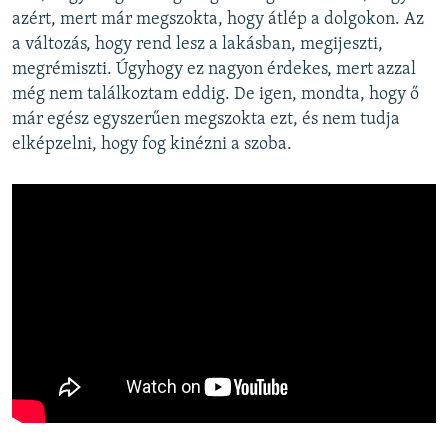
azért, mert már megszokta, hogy átlép a dolgokon. Az
a változás, hogy rend lesz a lakásban, megijeszti,
megrémiszti. Úgyhogy ez nagyon érdekes, mert azzal
még nem találkoztam eddig. De igen, mondta, hogy ő
már egész egyszerűen megszokta ezt, és nem tudja
elképzelni, hogy fog kinézni a szoba.