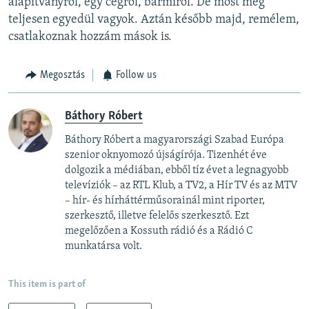
alapítványról, egy cégről, bármiről. De most még
teljesen egyedül vagyok. Aztán később majd, remélem,
csatlakoznak hozzám mások is.
Megosztás
Follow us
Báthory Róbert
Báthory Róbert a magyarországi Szabad Európa
szenior oknyomozó újságírója. Tizenhét éve
dolgozik a médiában, ebből tíz évet a legnagyobb
televíziók – az RTL Klub, a TV2, a Hír TV és az MTV
– hír- és hírháttérműsorainál mint riporter,
szerkesztő, illetve felelős szerkesztő. Ezt
megelőzően a Kossuth rádió és a Rádió C
munkatársa volt.
This item is part of