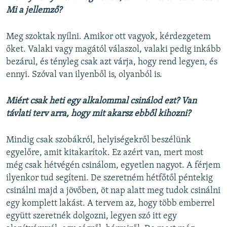
Mi a jellemző?
Meg szoktak nyílni. Amikor ott vagyok, kérdezgetem
őket. Valaki vagy magától válaszol, valaki pedig inkább
bezárul, és tényleg csak azt várja, hogy rend legyen, és
ennyi. Szóval van ilyenből is, olyanból is.
Miért csak heti egy alkalommal csinálod ezt? Van
távlati terv arra, hogy mit akarsz ebből kihozni?
Mindig csak szobákról, helyiségekről beszélünk
egyelőre, amit kitakarítok. Ez azért van, mert most
még csak hétvégén csinálom, egyetlen nagyot. A férjem
ilyenkor tud segíteni. De szeretném hétfőtől péntekig
csinálni majd a jövőben, öt nap alatt meg tudok csinálni
egy komplett lakást. A tervem az, hogy több emberrel
együtt szeretnék dolgozni, legyen szó itt egy