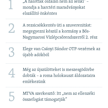
1
„A halottak oldalán nem áll senki” –
mondja a harctéri maradványokat
elszállító önkéntes
2
A rezsicsökkentés üti a szuverenitást:
megegyezni készül a kormány a Bős-
Nagymarosi Vízlépcsőrendszerről 2. rész
3
Elege van Csányi Sándor OTP-vezérnek az
újabb adókból
4
Még az újszülötteket is meszesgödörbe
dobták – a roma holokauszt áldozataira
emlékezünk
5
MTVA szerkesztő: Itt „nem az ellenzéki
összefogást támogatják”