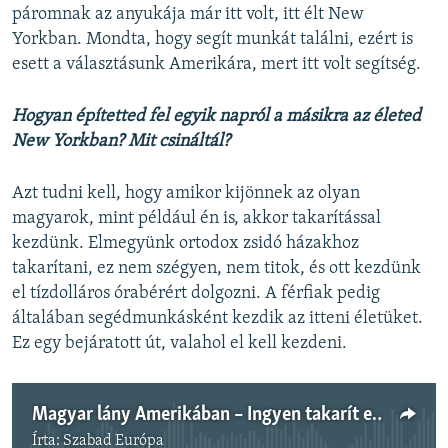
páromnak az anyukája már itt volt, itt élt New
Yorkban. Mondta, hogy segít munkát találni, ezért is
esett a választásunk Amerikára, mert itt volt segítség.
Hogyan építetted fel egyik napról a másikra az életed
New Yorkban? Mit csináltál?
Azt tudni kell, hogy amikor kijönnek az olyan
magyarok, mint például én is, akkor takarítással
kezdünk. Elmegyünk ortodox zsidó házakhoz
takarítani, ez nem szégyen, nem titok, és ott kezdünk
el tízdolláros órabérért dolgozni. A férfiak pedig
általában segédmunkásként kezdik az itteni életüket.
Ez egy bejáratott út, valahol el kell kezdeni.
Magyar lány Amerikában – Ingyen takarít extrém koszos lakásokat depressziósoknak
Írta:
Szabad Európa