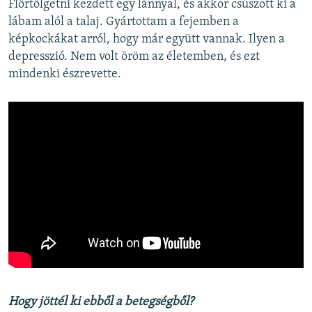
Flörtölgetni kezdett egy lánnyal, és akkor csúszott ki a
lábam alól a talaj. Gyártottam a fejemben a
képkockákat arról, hogy már együtt vannak. Ilyen a
depresszió. Nem volt öröm az életemben, és ezt
mindenki észrevette.
Hogy jöttél ki ebből a betegségből?