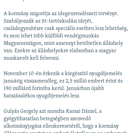
A kormány szigorítja az idegenrendészeti törvényt.
Szabályozzák az itt-tartózkodási idejét,
családegyesítésre csak speciális esetben lesz lehetőség,
és nem lehet több külföldi vendégmunkás
Magyarországon, mint amennyi betöltetlen álláshely
van. Ezekre az álláshelyekre elsősorban a magyar
munkaerőt kell felvenni.
November 10-én érkezik a kiegészítő nyugdíjemelés
januárig visszamenőleg, ez 2,5 millió embert érint és
190 milliárd forintba kerül. Januárban újabb
hatszázalékos nyugdíjemelés lesz.
Gulyás Gergely azt mondta Karsai Dániel, a
gyógyíthatatlan betegségben szenvedő
alkotmányjogász ellenkeresetéről, hogy a kormány