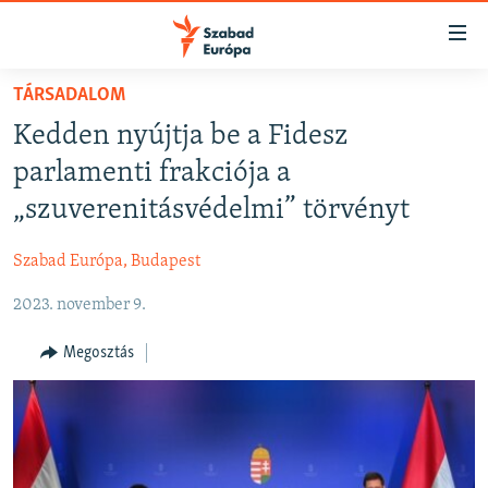
Akadálymentes
mód
Ugrás
TÁRSADALOM
a
NAPIRENDEN
Kedden nyújtja be a Fidesz
fő
AKTUÁLIS
oldalra
parlamenti frakciója a
FELIRATKOZÁS
PODCASTOK
Ugrás
„szuverenitásvédelmi” törvényt
a
VIDEÓK
tartalomjegyzékre
Szabad Európa, Budapest
Spotify
ELEMZŐ
Ugrás
a
2023. november 9.
NER15
Feliratkozás
keresésre
SZABADON
Megosztás
TÁRSADALOM
DEMOKRÁCIA
A PÉNZ NYOMÁBAN