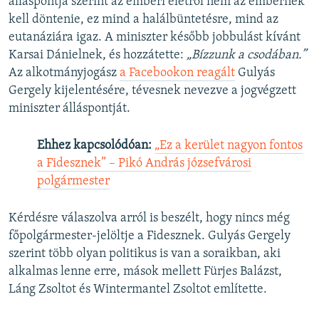
álláspontja szerint az emberi életről nem az embernek
kell döntenie, ez mind a halálbüntetésre, mind az
eutanáziára igaz. A miniszter később jobbulást kívánt
Karsai Dánielnek, és hozzátette:
„Bízzunk a csodában.”
Az alkotmányjogász
a Facebookon reagált
Gulyás
Gergely kijelentésére, tévesnek nevezve a jogvégzett
miniszter álláspontját.
Ehhez kapcsolódóan:
„Ez a kerület nagyon fontos
a Fidesznek” – Pikó András józsefvárosi
polgármester
Kérdésre válaszolva arról is beszélt, hogy nincs még
főpolgármester-jelöltje a Fidesznek. Gulyás Gergely
szerint több olyan politikus is van a soraikban, aki
alkalmas lenne erre, mások mellett Fürjes Balázst,
Láng Zsoltot és Wintermantel Zsoltot említette.