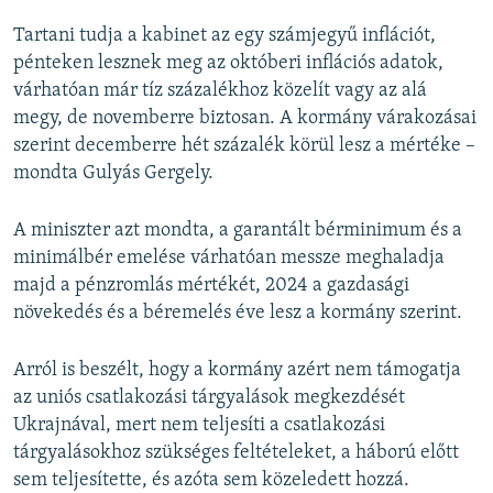
Tartani tudja a kabinet az egy számjegyű inflációt,
pénteken lesznek meg az októberi inflációs adatok,
várhatóan már tíz százalékhoz közelít vagy az alá
megy, de novemberre biztosan. A kormány várakozásai
szerint decemberre hét százalék körül lesz a mértéke –
mondta Gulyás Gergely.
A miniszter azt mondta, a garantált bérminimum és a
minimálbér emelése várhatóan messze meghaladja
majd a pénzromlás mértékét, 2024 a gazdasági
növekedés és a béremelés éve lesz a kormány szerint.
Arról is beszélt, hogy a kormány azért nem támogatja
az uniós csatlakozási tárgyalások megkezdését
Ukrajnával, mert nem teljesíti a csatlakozási
tárgyalásokhoz szükséges feltételeket, a háború előtt
sem teljesítette, és azóta sem közeledett hozzá.