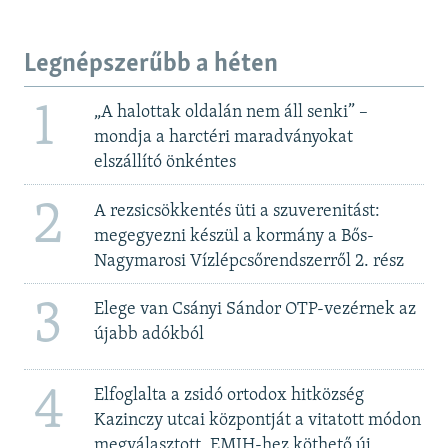
Legnépszerűbb a héten
1
„A halottak oldalán nem áll senki” –
mondja a harctéri maradványokat
elszállító önkéntes
2
A rezsicsökkentés üti a szuverenitást:
megegyezni készül a kormány a Bős-
Nagymarosi Vízlépcsőrendszerről 2. rész
3
Elege van Csányi Sándor OTP-vezérnek az
újabb adókból
4
Elfoglalta a zsidó ortodox hitközség
Kazinczy utcai központját a vitatott módon
megválasztott, EMIH-hez köthető új