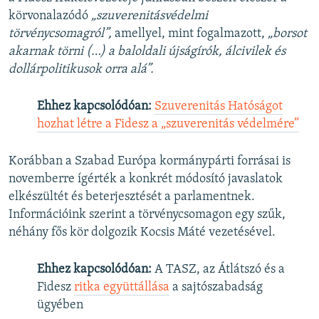
körvonalazódó
„szuverenitásvédelmi
törvénycsomagról”,
amellyel, mint fogalmazott,
„borsot
akarnak törni (…) a baloldali újságírók, álcivilek és
dollárpolitikusok orra alá”.
Ehhez kapcsolódóan:
Szuverenitás Hatóságot
hozhat létre a Fidesz a „szuverenitás védelmére”
Korábban a Szabad Európa kormánypárti forrásai is
novemberre ígérték a konkrét módosító javaslatok
elkészültét és beterjesztését a parlamentnek.
Információink szerint a törvénycsomagon egy szűk,
néhány fős kör dolgozik Kocsis Máté vezetésével.
Ehhez kapcsolódóan:
A TASZ, az Átlátszó és a
Fidesz
ritka együttállása
a sajtószabadság
ügyében