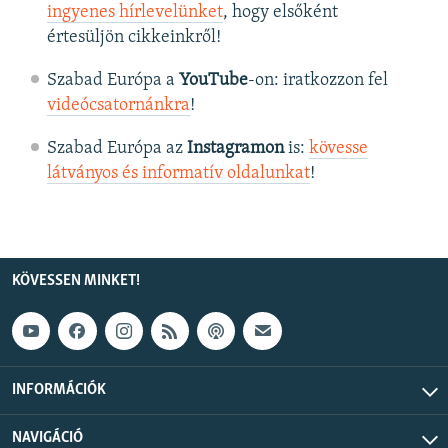
ingyenes hírlevelünket
, hogy elsőként
értesüljön cikkeinkről!
Szabad Európa a
YouTube
-on: iratkozzon fel
videócsatornánkra
!
Szabad Európa az
Instagramon
is:
kövesse
látványos és informatív oldalunkat
! ​
KÖVESSEN MINKET!
INFORMÁCIÓK
NAVIGÁCIÓ