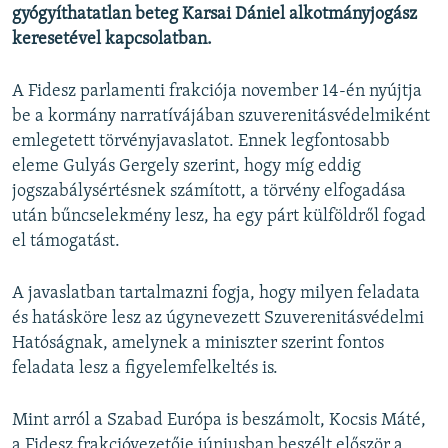
gyógyíthatatlan beteg Karsai Dániel alkotmányjogász
keresetével kapcsolatban.
A Fidesz parlamenti frakciója november 14-én nyújtja
be a kormány narratívájában szuverenitásvédelmiként
emlegetett törvényjavaslatot. Ennek legfontosabb
eleme Gulyás Gergely szerint, hogy míg eddig
jogszabálysértésnek számított, a törvény elfogadása
után bűncselekmény lesz, ha egy párt külföldről fogad
el támogatást.
A javaslatban tartalmazni fogja, hogy milyen feladata
és hatásköre lesz az úgynevezett Szuverenitásvédelmi
Hatóságnak, amelynek a miniszter szerint fontos
feladata lesz a figyelemfelkeltés is.
Mint arról a Szabad Európa is beszámolt, Kocsis Máté,
a Fidesz frakcióvezetője júniusban beszélt először a