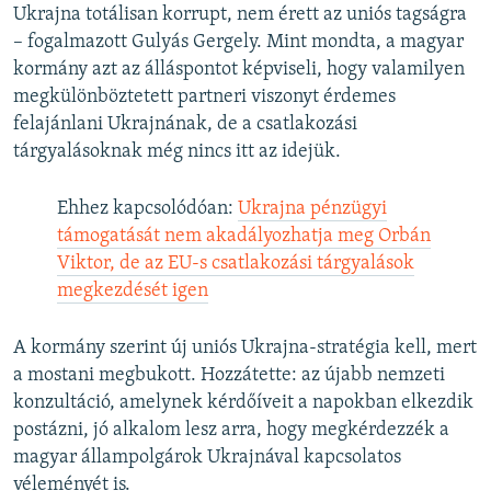
Ukrajna totálisan korrupt, nem érett az uniós tagságra
– fogalmazott Gulyás Gergely. Mint mondta, a magyar
kormány azt az álláspontot képviseli, hogy valamilyen
megkülönböztetett partneri viszonyt érdemes
felajánlani Ukrajnának, de a csatlakozási
tárgyalásoknak még nincs itt az idejük.
Ehhez kapcsolódóan:
Ukrajna pénzügyi
támogatását nem akadályozhatja meg Orbán
Viktor, de az EU-s csatlakozási tárgyalások
megkezdését igen
A kormány szerint új uniós Ukrajna-stratégia kell, mert
a mostani megbukott. Hozzátette: az újabb nemzeti
konzultáció, amelynek kérdőíveit a napokban elkezdik
postázni, jó alkalom lesz arra, hogy megkérdezzék a
magyar állampolgárok Ukrajnával kapcsolatos
véleményét is.