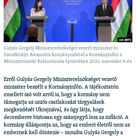
EURÓPAI UNIÓ
VILÁG
KLÍMAVÁLTOZÁS
A MÚLT TANULSÁGAI
Gulyás Gergely Miniszterelnökséget vezető miniszter és
KÖVESSEN MINKET!
Szentkirályi Alexandra kormányszóvivő a Kormányinfón a
Miniszterelnöki Kabinetiroda épületében 2023. november 9-én
Erről Gulyás Gergely Miniszterelnökséget vezető
Valamennyi RFE/RL weboldal
miniszter beszélt a Kormányinfón. A tájékoztatón
emellett szó volt arról is, hogy a kormány nem
támogatja az uniós csatlakozási tárgyalások
megkezdését Ukrajnával, és úgy látja, hogy
decemberre biztosan egy számjegyű lesz az infláció. A
kormány álláspontja az, hogy az emberi életről nem az
embernek kell döntenie
– mondta Gulyás Gergely a