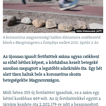
EURÓPAI UNIÓ
VILÁG
KLÍMAVÁLTOZÁS
A MÚLT TANULSÁGAI
A koronavírus magyarországi halálos áldozataira emlékeztető
KÖVESSEN MINKET!
kövek a Margitszigeten a futópálya mellett 2021. április 2-án
Az újonnan igazolt fertőzöttek száma ugyan csökkent
az előző héthez képest, a kórházban kezelt betegeké
Valamennyi RFE/RL weboldal
azonban megugrott a legutóbbi adatközlés óta. Egy hét
alatt tízen haltak bele a koronavírus okozta
betegségekbe Magyarországon.
Múlt héten 355 új fertőzöttet igazoltak, ez a szám egy
héttel korábban 469 volt. Az új fertőzöttekkel együtt a
járvány kezdete óta 2.202.179-re nőtt a beazonosított