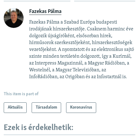
Fazekas Pálma
Fazekas Pálma a Szabad Európa budapesti
irodájának hírszerkesztője. Csaknem harminc éve
dolgozik újságíróként, elsősorban hírek,
hírműsorok szerkesztőjeként, hírszerkesztőségek
vezetőjeként. A nyomtatott és az elektronikus sajtó
szinte minden területén dolgozott, így a Kurírnál,
az Interpress Magazinnál, a Magyar Rádióban, a
Westelnél, a Magyar Televízióban, az
InfoRádióban, az Origóban és az Infostartnál is.
This item is part of
Aktuális
Társadalom
Koronavírus
Ezek is érdekelhetik: