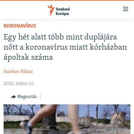
Akadálymentes
mód
Ugrás
KORONAVÍRUS
a
NAPIRENDEN
Egy hét alatt több mint duplájára
fő
AKTUÁLIS
oldalra
nőtt a koronavírus miatt kórházban
FELIRATKOZÁS
PODCASTOK
Ugrás
ápoltak száma
a
VIDEÓK
tartalomjegyzékre
Fazekas Pálma
Spotify
ELEMZŐ
Ugrás
a
2023. május 10.
NER15
Feliratkozás
keresésre
SZABADON
Megosztás
TÁRSADALOM
DEMOKRÁCIA
A PÉNZ NYOMÁBAN