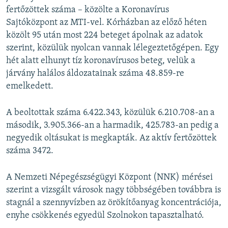
fertőzöttek száma – közölte a Koronavírus
Sajtóközpont az MTI-vel. Kórházban az előző héten
közölt 95 után most 224 beteget ápolnak az adatok
szerint, közülük nyolcan vannak lélegeztetőgépen. Egy
hét alatt elhunyt tíz koronavírusos beteg, velük a
járvány halálos áldozatainak száma 48.859-re
emelkedett. ​
A beoltottak száma 6.422.343, közülük 6.210.708-an a
második, 3.905.366-an a harmadik, 425.783-an pedig a
negyedik oltásukat is megkapták. Az aktív fertőzöttek
száma 3472.
A Nemzeti Népegészségügyi Központ (NNK) mérései
szerint a vizsgált városok nagy többségében továbbra is
stagnál a szennyvízben az örökítőanyag koncentrációja,
enyhe csökkenés egyedül Szolnokon tapasztalható.