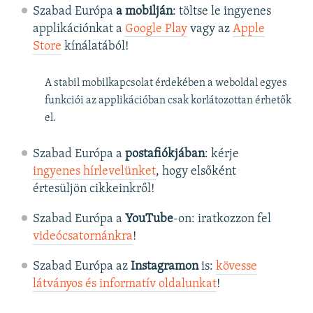
Szabad Európa
a mobilján
: töltse le ingyenes
applikációnkat a
Google Play
vagy az
Apple
Store
kínálatából!
A stabil mobilkapcsolat érdekében a weboldal egyes
funkciói az applikációban csak korlátozottan érhetők
el.
Szabad Európa a
postafiókjában
: kérje
ingyenes hírlevelünket
, hogy elsőként
értesüljön cikkeinkről!
Szabad Európa a
YouTube
-on: iratkozzon fel
videócsatornánkra
!
Szabad Európa az
Instagramon
is:
kövesse
látványos és informatív oldalunkat
! ​