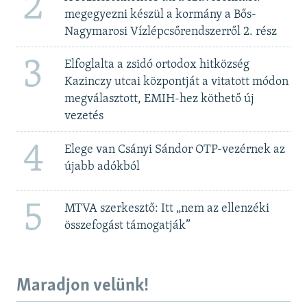
2
megegyezni készül a kormány a Bős-
Nagymarosi Vízlépcsőrendszerről 2. rész
3
Elfoglalta a zsidó ortodox hitközség
Kazinczy utcai központját a vitatott módon
megválasztott, EMIH-hez köthető új
vezetés
4
Elege van Csányi Sándor OTP-vezérnek az
újabb adókból
5
MTVA szerkesztő: Itt „nem az ellenzéki
összefogást támogatják”
Maradjon velünk!