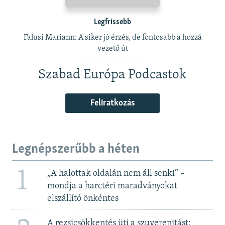
Legfrissebb
Falusi Mariann: A siker jó érzés, de fontosabb a hozzá
vezető út
Szabad Európa Podcastok
Feliratkozás
Legnépszerűbb a héten
1
„A halottak oldalán nem áll senki” –
mondja a harctéri maradványokat
elszállító önkéntes
A rezsicsökkentés üti a szuverenitást: