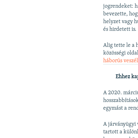
jogrendeket: h
bevezette, hog
helyzet vagy h
és hirdetett is.
Alig tette le 
közösségi olda
háborús veszél
Ehhez ka
A 2020. márciu
hosszabbítások
egymást a rend
A járványügyi v
tartott a külö