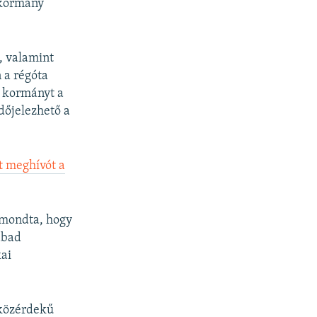
a kormány
, valamint
 a régóta
r kormányt a
dőjelezhető a
t meghívót a
imondta, hogy
abad
kai
 közérdekű