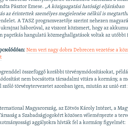
ondta Pásztor Emese.
„A közigazgatási hatósági eljárásban
s az érintettek személyes megjelenése nélkül is megtarth
endelet. A TASZ programvezetője szerint nehezen magyará
 ukrajnai háborúval, az viszont közismert, hogy az akkum
n paprikás hangulatú közmeghallgatások voltak az utóbbi 
pcsolódóan:
Nem veri nagy dobra Debrecen vezetése a köz
t
ogrenddel összefüggő korábbi törvénymódosításokat, példá
dosítást nem bocsátotta társadalmi vitára a kormány, a m
l szóló törvénytervezetet azonban igen, miután az unió ezt
ernational Magyarország, az Eötvös Károly Intézet, a Mag
 Társaság a Szabadságjogokért közösen véleményezte a terv
kotmányossági aggályokra hívták fel a kormány figyelmét: