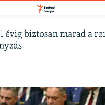
l évig biztosan marad a re
FELIRATKOZÁS
nyzás
Apple Podcasts
Spotify
Feliratkozás