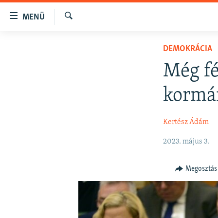
Akadálymentes
MENÜ
mód
Keresés
Ugrás
NAPIRENDEN
DEMOKRÁCIA
a
AKTUÁLIS
fő
Még fé
oldalra
PODCASTOK
Ugrás
kormá
VIDEÓK
a
tartalomjegyzékre
ELEMZŐ
Kertész Ádám
Ugrás
NER15
a
2023. május 3.
keresésre
SZABADON
TÁRSADALOM
Megosztás
DEMOKRÁCIA
A PÉNZ NYOMÁBAN