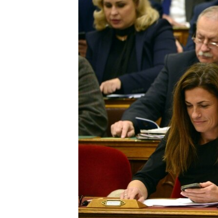
EURÓPAI UNIÓ
VILÁG
KLÍMAVÁLTOZÁS
A MÚLT TANULSÁGAI