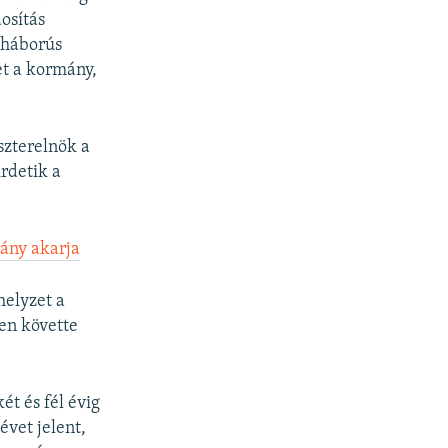
osítás
 háborús
et a kormány,
szterelnök a
irdetik a
ány akarja
helyzet a
en követte
ét és fél évig
évet jelent,