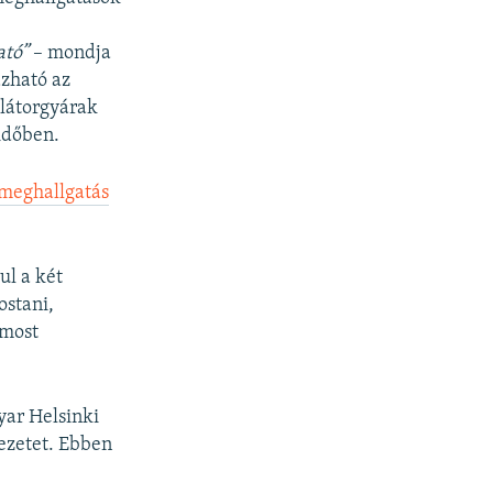
ató”
– mondja
zható az
ulátorgyárak
időben.
meghallgatás
ul a két
ostani,
 most
yar Helsinki
ezetet. Ebben