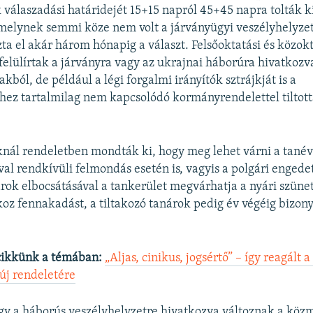
 válaszadási határidejét 15+15 napról 45+45 napra tolták k
amelynek semmi köze nem volt a járványügyi veszélyhelyzet
ta el akár három hónapig a választ. Felsőoktatási és közokt
 felülírtak a járványra vagy az ukrajnai háborúra hivatkozv
akból, de például a légi forgalmi irányítók sztrájkját is a
hez tartalmilag nem kapcsolódó kormányrendelettel tiltot
ál rendeletben mondták ki, hogy meg lehet várni a tanév
val rendkívüli felmondás esetén is, vagyis a polgári enged
árok elbocsátásával a tankerület megvárhatja a nyári szünet
z fennakadást, a tiltakozó tanárok pedig év végéig bizon
cikkünk a témában:
„Aljas, cinikus, jogsértő” – így reagált 
új rendeletére
gy a háborús veszélyhelyzetre hivatkozva változnak a köz