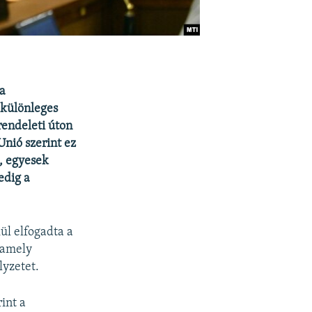
 a
 különleges
rendeleti úton
Unió szerint ez
, egyesek
edig a
ül elfogadta a
 amely
lyzetet.
int a