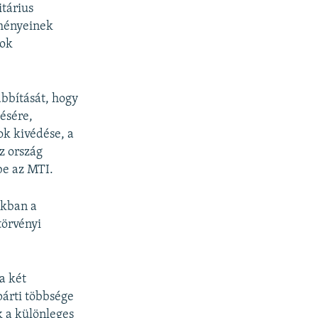
tárius
zményeinek
zok
bbítását, hogy
ésére,
ok kivédése, a
z ország
be az MTI.
akban a
törvényi
a két
árti többsége
 a különleges