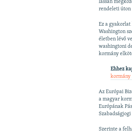
lassan megköze
rendeleti úto
Ez a gyakorlat
Washington sze
életben lévő v
washingtoni d
kormány elköte
Ehhez ka
kormány 
Az Európai Biz
a magyar kormá
Európának Pász
Szabadságjogi 
Szerinte a fel