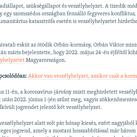
adiállapot, szükségállapot és veszélyhelyzet. A tizedik mód
y egy szomszédos országban fennálló fegyveres konfliktus,
umanitárius katasztrófa esetén is veszélyhelyzetet hirdeth
a hivatali esküt az ötödik Orbán-kormány, Orbán Viktor mini
lán máris bejelentette, hogy 2022. május 24-én éjféltől kih
yhelyzetet
Magyarországon.
pcsolódóan:
Akkor van veszélyhelyzet, amikor csak a korm
s 11-én, a koronavírus-járvány miatt meghirdetett veszély
 után 2022. június 1-jén szűnt meg, vagyis zökkenőmentes
kívüli jogrendet jelentő két veszélyhelyzet.
eszélyhelyzet alatt volt pár hónap kiesés, ezért nagyjából k
nleges jogrend, amely a mostani hosszabbítással már három 