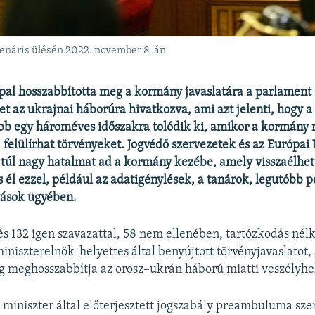
lenáris ülésén 2022. november 8-án
al hosszabbította meg a kormány javaslatára a parlament
et az ukrajnai háborúra hivatkozva, ami azt jelenti, hogy a
bb egy hároméves időszakra tolódik ki, amikor a kormány 
felülírhat törvényeket. Jogvédő szervezetek és az Európai 
 túl nagy hatalmat ad a kormány kezébe, amely visszaélhet
is él ezzel, például az adatigénylések, a tanárok, legutóbb p
ások ügyében.
s 132 igen szavazattal, 58 nem ellenében, tartózkodás nélk
iniszterelnök-helyettes által benyújtott törvényjavaslatot,
 meghosszabbítja az orosz–ukrán háború miatti veszélyhe
 miniszter által előterjesztett jogszabály preambuluma szer