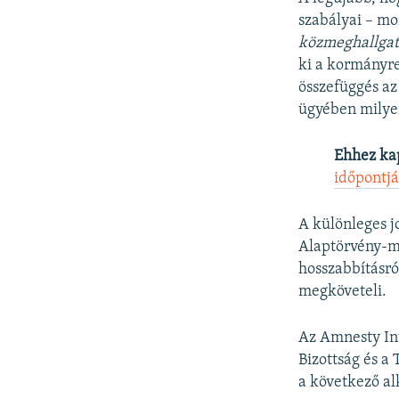
szabályai – m
közmeghallgatá
ki a kormányr
összefüggés az
ügyében milye
Ehhez ka
időpontjá
A különleges j
Alaptörvény-mó
hosszabbításró
megköveteli.
Az Amnesty Int
Bizottság és a
a következő al