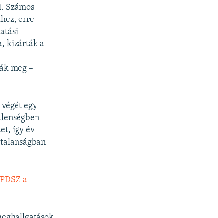
i. Számos
hez, erre
atási
a, kizárták a
ták meg –
 végét egy
etlenségben
et, így év
ytalanságban
a PDSZ a
meghallgatások