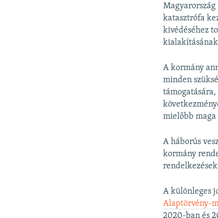
Magyarország 
katasztrófa ke
kivédéséhez to
kialakításának
A kormány ann
minden szüksé
támogatására, 
következménye
mielőbb maga 
A háborús vesz
kormány rendel
rendelkezésekt
A különleges 
Alaptörvény-m
2020-ban és 2