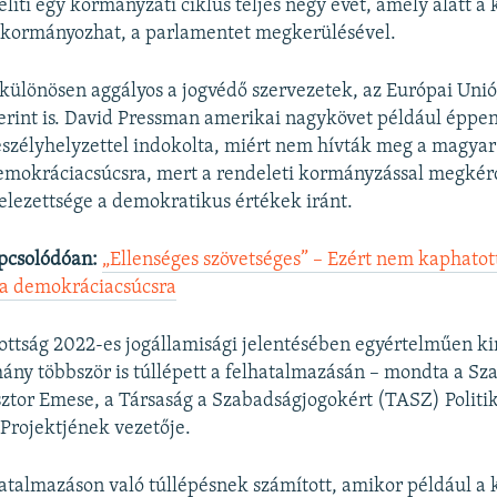
líti egy kormányzati ciklus teljes négy évét, amely alatt 
n kormányozhat, a parlamentet megkerülésével.
 különösen aggályos a jogvédő szervezetek, az Európai Unió
rint is. David Pressman amerikai nagykövet például éppen
eszélyhelyzettel indokolta, miért nem hívták meg a magya
emokráciacsúcsra, mert a rendeleti kormányzással megkér
lezettsége a demokratikus értékek iránt.
pcsolódóan:
„Ellenséges szövetséges” – Ezért nem kaphatot
a demokráciacsúcsra
ottság 2022-es jogállamisági jelentésében egyértelműen k
ny többször is túllépett a felhatalmazásán – mondta a Sz
tor Emese, a Társaság a Szabadságjogokért (TASZ) Politi
Projektjének vezetője.
hatalmazáson való túllépésnek számított, amikor például a