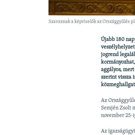
Szavaznak a képviselők az Országgyűlés p
Újabb 180 napp
veszélyhelyzet
jogrend legalá
kormányozhat, 
aggályos, mert
szerint vissza 
közmeghallgat
Az Országgyűlé
Semjén Zsolt m
november 25-ig
Az igazságügyi