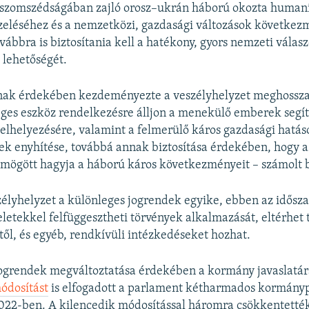
szomszédságában zajló orosz–ukrán háború okozta humani
zeléséhez és a nemzetközi, gazdasági változások követke
vábbra is biztosítania kell a hatékony, gyors nemzeti válas
 lehetőségét.
ak érdekében kezdeményezte a veszélyhelyzet meghossza
ges eszköz rendelkezésre álljon a menekülő emberek segít
elhelyezésére, valamint a felmerülő káros gazdasági hatás
k enyhítése, továbbá annak biztosítása érdekében, hogy a
mögött hagyja a háború káros következményeit – számolt 
élyhelyzet a különleges jogrendek egyike, ebben az idősz
etekkel felfüggesztheti törvények alkalmazását, eltérhet 
ől, és egyéb, rendkívüli intézkedéseket hozhat.
jogrendek megváltoztatása érdekében a kormány javaslatár
ódosítást
is elfogadott a parlament kétharmados kormányp
022-ben. A kilencedik módosítással háromra csökkentették