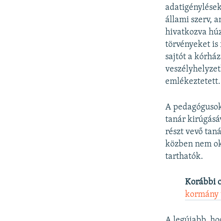
adatigénylések
állami szerv, 
hivatkozva húz
törvényeket is
sajtót a kórház
veszélyhelyzet
emlékeztetett.
A pedagógusokn
tanár kirúgásá
részt vevő tan
közben nem oko
tarthatók.
Korábbi 
kormány 
A legújabb, ho