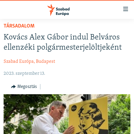
Akadálymentes
mód
Ugrás
TÁRSADALOM
a
NAPIRENDEN
Kovács Alex Gábor indul Belváros
fő
AKTUÁLIS
oldalra
ellenzéki polgármesterjelöltjeként
FELIRATKOZÁS
PODCASTOK
Ugrás
a
Szabad Európa, Budapest
VIDEÓK
tartalomjegyzékre
Spotify
2023. szeptember 13.
ELEMZŐ
Ugrás
a
NER15
Megosztás
Feliratkozás
keresésre
SZABADON
TÁRSADALOM
DEMOKRÁCIA
A PÉNZ NYOMÁBAN