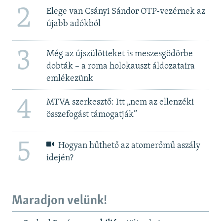
2
Elege van Csányi Sándor OTP-vezérnek az
újabb adókból
3
Még az újszülötteket is meszesgödörbe
dobták – a roma holokauszt áldozataira
emlékezünk
4
MTVA szerkesztő: Itt „nem az ellenzéki
összefogást támogatják”
5
Hogyan hűthető az atomerőmű aszály
idején?
Maradjon velünk!