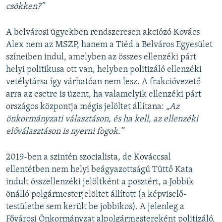
csökken?”
A belvárosi ügyekben rendszeresen akciózó Kovács
Alex nem az MSZP, hanem a Tiéd a Belváros Egyesület
színeiben indul, amelyben az összes ellenzéki párt
helyi politikusa ott van, helyben politizáló ellenzéki
vetélytársa így várhatóan nem lesz. A frakcióvezető
arra az esetre is üzent, ha valamelyik ellenzéki párt
országos központja mégis jelöltet állítana:
„Az
önkormányzati választáson, és ha kell, az ellenzéki
előválasztáson is nyerni fogok.”
2019-ben a szintén szocialista, de Kováccsal
ellentétben nem helyi beágyazottságú Tüttő Kata
indult összellenzéki jelöltként a posztért, a Jobbik
önálló polgármesterjelöltet állított (a képviselő-
testületbe sem került be jobbikos). A jelenleg a
Fővárosi Önkormányzat alpolgármestereként politizáló,