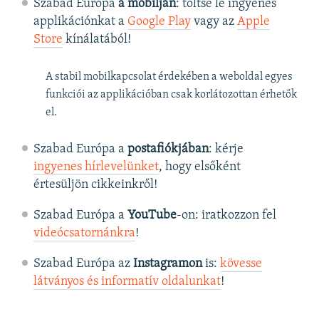
Szabad Európa
a mobilján
: töltse le ingyenes
applikációnkat a
Google Play
vagy az
Apple
Store
kínálatából!
A stabil mobilkapcsolat érdekében a weboldal egyes
funkciói az applikációban csak korlátozottan érhetők
el.
Szabad Európa a
postafiókjában
: kérje
ingyenes hírlevelünket
, hogy elsőként
értesüljön cikkeinkről!
Szabad Európa a
YouTube
-on: iratkozzon fel
videócsatornánkra
!
Szabad Európa az
Instagramon
is:
kövesse
látványos és informatív oldalunkat
! ​