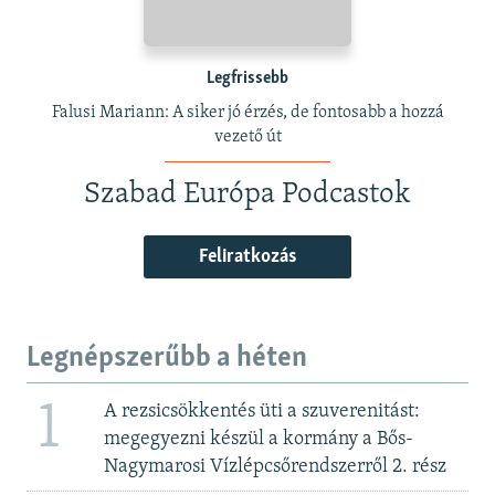
Legfrissebb
Falusi Mariann: A siker jó érzés, de fontosabb a hozzá
vezető út
Szabad Európa Podcastok
Feliratkozás
Legnépszerűbb a héten
1
A rezsicsökkentés üti a szuverenitást:
megegyezni készül a kormány a Bős-
Nagymarosi Vízlépcsőrendszerről 2. rész