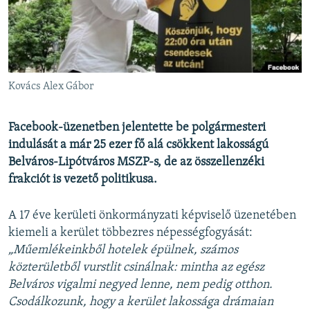
EURÓPAI UNIÓ
VILÁG
KLÍMAVÁLTOZÁS
A MÚLT TANULSÁGAI
Kovács Alex Gábor
KÖVESSEN MINKET!
Facebook-üzenetben jelentette be polgármesteri
indulását a már 25 ezer fő alá csökkent lakosságú
Belváros-Lipótváros MSZP-s, de az összellenzéki
frakciót is vezető politikusa.
Valamennyi RFE/RL weboldal
A 17 éve kerületi önkormányzati képviselő üzenetében
kiemeli a kerület többezres népességfogyását:
„Műemlékeinkből hotelek épülnek, számos
közterületből vurstlit csinálnak: mintha az egész
Belváros vigalmi negyed lenne, nem pedig otthon.
Csodálkozunk, hogy a kerület lakossága drámaian