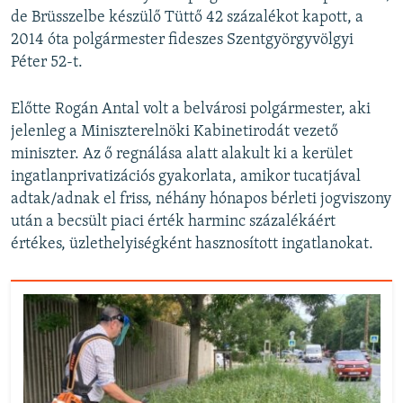
de Brüsszelbe készülő Tüttő 42 százalékot kapott, a
2014 óta polgármester fideszes Szentgyörgyvölgyi
Péter 52-t.
Előtte Rogán Antal volt a belvárosi polgármester, aki
jelenleg a Miniszterelnöki Kabinetirodát vezető
miniszter. Az ő regnálása alatt alakult ki a kerület
ingatlanprivatizációs gyakorlata, amikor tucatjával
adtak/adnak el friss, néhány hónapos bérleti jogviszony
után a becsült piaci érték harminc százalékáért
értékes, üzlethelyiségként hasznosított ingatlanokat.