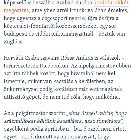
képviselő is beszállt a Szabad Európa
korábbi cikkét
megosztva
, amelyben arról írtunk: valóban érdekes,
hogy ugyanaz a cégcsoport nyeri el újra és újra a
közterület-fenntartói közbeszerzéseket egy sor
budapesti és vidéki önkormányzatnál – köztük van
Zugló is.
Horváth Csaba szavaira Rózsa András is válaszolt –
természetesen Facebookon. Az alpolgármester ebben
azt írta többek között, hogy hivatalból nem kell
ismernie, mikor van kaszálás a kerületben, az
önkormányzat pedig korábban már vett magának
úttisztító gépet, de nem tud róla, hogy működne.
Az alpolgármester szerint
„
sima útszéli rablás, hogy
százmilliókat költünk kaszálásra, azaz fűnyírásra”,
egyébként pedig áprilisban – bár ő ezzel nem értett
egyet – arról döntött az önkormányzat, hogy