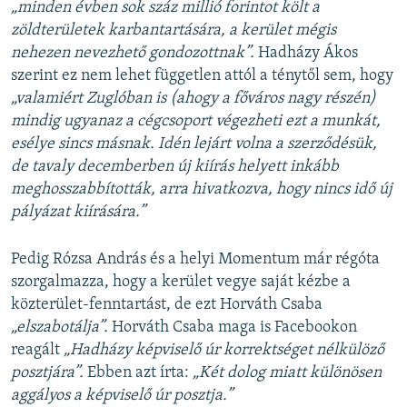
„minden évben sok száz millió forintot költ a
zöldterületek karbantartására, a kerület mégis
nehezen nevezhető gondozottnak”.
Hadházy Ákos
szerint ez nem lehet független attól a ténytől sem, hogy
„valamiért Zuglóban is (ahogy a főváros nagy részén)
mindig ugyanaz a cégcsoport végezheti ezt a munkát,
esélye sincs másnak. Idén lejárt volna a szerződésük,
de tavaly decemberben új kiírás helyett inkább
meghosszabbították, arra hivatkozva, hogy nincs idő új
pályázat kiírására.”
Pedig Rózsa András és a helyi Momentum már régóta
szorgalmazza, hogy a kerület vegye saját kézbe a
közterület-fenntartást, de ezt Horváth Csaba
„elszabotálja”.
Horváth Csaba maga is Facebookon
reagált
„Hadházy képvisel
ő úr korrektséget nélkülöző
posztjára”.
Ebben azt írta:
„Két dolog miatt különösen
aggályos a képviselő úr posztja.”