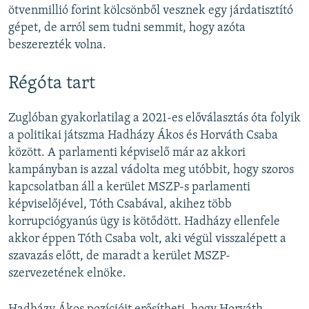
ötvenmillió forint kölcsönből vesznek egy járdatisztító
gépet, de arról sem tudni semmit, hogy azóta
beszerezték volna.
Régóta tart
Zuglóban gyakorlatilag a 2021-es előválasztás óta folyik
a politikai játszma Hadházy Ákos és Horváth Csaba
között. A parlamenti képviselő már az akkori
kampányban is azzal vádolta meg utóbbit, hogy szoros
kapcsolatban áll a kerület MSZP-s parlamenti
képviselőjével, Tóth Csabával, akihez több
korrupciógyanús ügy is kötődött. Hadházy ellenfele
akkor éppen Tóth Csaba volt, aki végül visszalépett a
szavazás előtt, de maradt a kerület MSZP-
szervezetének elnöke.