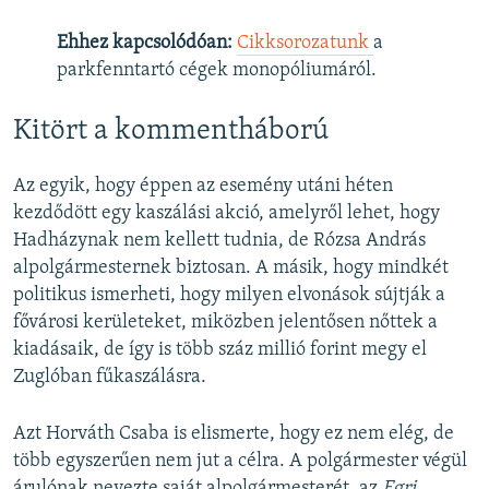
Ehhez kapcsolódóan:
Cikksorozatunk
a
parkfenntartó cégek monopóliumáról.
Kitört a kommentháború
Az egyik, hogy éppen az esemény utáni héten
kezdődött egy kaszálási akció, amelyről lehet, hogy
Hadházynak nem kellett tudnia, de Rózsa András
alpolgármesternek biztosan. A másik, hogy mindkét
politikus ismerheti, hogy milyen elvonások sújtják a
fővárosi kerületeket, miközben jelentősen nőttek a
kiadásaik, de így is több száz millió forint megy el
Zuglóban fűkaszálásra.
Azt Horváth Csaba is elismerte, hogy ez nem elég, de
több egyszerűen nem jut a célra. A polgármester végül
árulónak nevezte saját alpolgármesterét, az
Egri