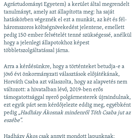
Agrártudományi Egyetem) a kerület által megrendelt
tanulmányt, amely azt állapította meg: ha saját
hatáskörben végeznék el ezt a munkát, az két és fél-
háromszoros költségnövekedést jelentene, emellett
pedig 150 ember felvételét tenné szükségessé, anélkül
hogy a jelenlegi állapotokhoz képest
többletszolgáltatással járna.
Arra a kérdésünkre, hogy a történteket betudja-e a
jövő évi önkormányzati választások előjátékának,
Horváth Csaba azt válaszolta, hogy az alapvetés nem
változott: a hivatalban lévő, 2019-ben erős
támogatottsággal nyerő polgármesterek újraindulnak,
ezt egyik párt sem kérdőjelezte eddig meg, egyébként
pedig
„Hadházy Ákosnak mindenről Tóth Csaba jut az
eszébe”.
Hadházy Ákos csak annyit mondott lapunknak: