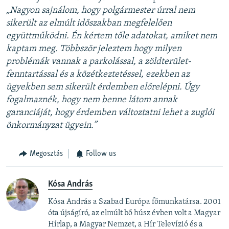
„Nagyon sajnálom, hogy polgármester úrral nem
sikerült az elmúlt időszakban megfelelően
együttműködni. Én kértem tőle adatokat, amiket nem
kaptam meg. Többször jeleztem hogy milyen
problémák vannak a parkolással, a zöldterület-
fenntartással és a közétkeztetéssel, ezekben az
ügyekben sem sikerült érdemben előrelépni. Úgy
fogalmaznék, hogy nem benne látom annak
garanciáját, hogy érdemben változtatni lehet a zuglói
önkormányzat ügyein.”
Megosztás
Follow us
Kósa András
Kósa András a Szabad Európa főmunkatársa. 2001
óta újságíró, az elmúlt bő húsz évben volt a Magyar
Hírlap, a Magyar Nemzet, a Hír Televízió és a