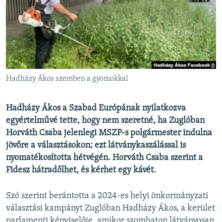
EURÓPAI UNIÓ
VILÁG
KLÍMAVÁLTOZÁS
A MÚLT TANULSÁGAI
Hadházy Ákos szemben a gyomokkal
KÖVESSEN MINKET!
Hadházy Ákos a Szabad Európának nyilatkozva
egyértelművé tette, hogy nem szeretné, ha Zuglóban
Horváth Csaba jelenlegi MSZP-s polgármester indulna
Valamennyi RFE/RL weboldal
jövőre a választásokon; ezt látványkaszálással is
nyomatékosította hétvégén. Horváth Csaba szerint a
Fidesz hátradőlhet, és kérhet egy kávét.
Szó szerint berántotta a 2024-es helyi önkormányzati
választási kampányt Zuglóban Hadházy Ákos, a kerület
parlamenti képviselője, amikor szombaton látványosan