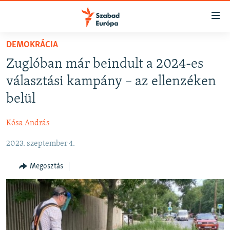
Akadálymentes
mód
Ugrás
DEMOKRÁCIA
a
NAPIRENDEN
Zuglóban már beindult a 2024-es
fő
AKTUÁLIS
oldalra
választási kampány – az ellenzéken
FELIRATKOZÁS
PODCASTOK
Ugrás
belül
a
VIDEÓK
tartalomjegyzékre
Kósa András
Spotify
ELEMZŐ
Ugrás
a
2023. szeptember 4.
NER15
Feliratkozás
keresésre
SZABADON
Megosztás
TÁRSADALOM
DEMOKRÁCIA
A PÉNZ NYOMÁBAN