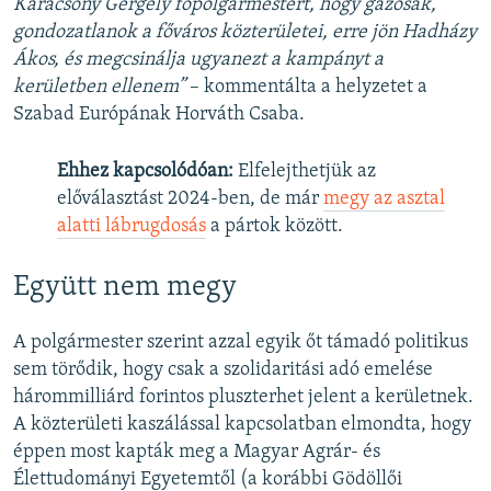
Karácsony Gergely főpolgármestert, hogy gazosak,
gondozatlanok a főváros közterületei, erre jön Hadházy
Ákos, és megcsinálja ugyanezt a kampányt a
kerületben ellenem”
– kommentálta a helyzetet a
Szabad Európának Horváth Csaba.
Ehhez kapcsolódóan:
Elfelejthetjük az
előválasztást 2024-ben, de már
megy az asztal
alatti lábrugdosás
a pártok között.
Együtt nem megy
A polgármester szerint azzal egyik őt támadó politikus
sem törődik, hogy csak a szolidaritási adó emelése
hárommilliárd forintos pluszterhet jelent a kerületnek.
A közterületi kaszálással kapcsolatban elmondta, hogy
éppen most kapták meg a Magyar Agrár- és
Élettudományi Egyetemtől (a korábbi Gödöllői