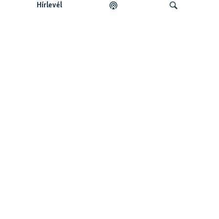
Hírlevél
Legfrissebb podcastunk:
Keresés
Legfrissebb
Falusi Mariann: A siker jó érzés, de fontosabb a hozzá
vezető út
Szabad Európa Podcastok