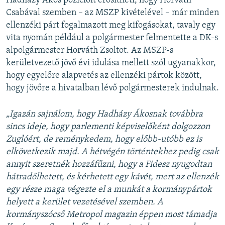
Hadházy Ákos pozícióit erősítheti, hogy Horváth
Csabával szemben – az MSZP kivételével – már minden
ellenzéki párt fogalmazott meg kifogásokat, tavaly egy
vita nyomán például a polgármester felmentette a DK-s
alpolgármester Horváth Zsoltot. Az MSZP-s
kerületvezető jövő évi idulása mellett szól ugyanakkor,
hogy egyelőre alapvetés az ellenzéki pártok között,
hogy jövőre a hivatalban lévő polgármesterek indulnak.
„Igazán sajnálom, hogy Hadházy Ákosnak továbbra
sincs ideje, hogy parlementi képviselőként dolgozzon
Zuglóért, de reménykedem, hogy előbb-utóbb ez is
elkövetkezik majd. A hétvégén történtekhez pedig csak
annyit szeretnék hozzáfűzni, hogy a Fidesz nyugodtan
hátradőlhetett, és kérhetett egy kávét, mert az ellenzék
egy része maga végezte el a munkát a kormánypártok
helyett a kerület vezetésével szemben. A
kormányszócső Metropol magazin éppen most támadja