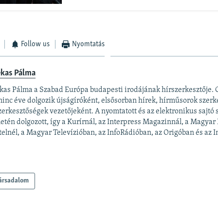
Follow us
Nyomtatás
ekas Pálma
kas Pálma a Szabad Európa budapesti irodájának hírszerkesztője.
inc éve dolgozik újságíróként, elsősorban hírek, hírműsorok szerk
zerkesztőségek vezetőjeként. A nyomtatott és az elektronikus sajtó
letén dolgozott, így a Kurírnál, az Interpress Magazinnál, a Magyar
elnél, a Magyar Televízióban, az InfoRádióban, az Origóban és az In
ársadalom