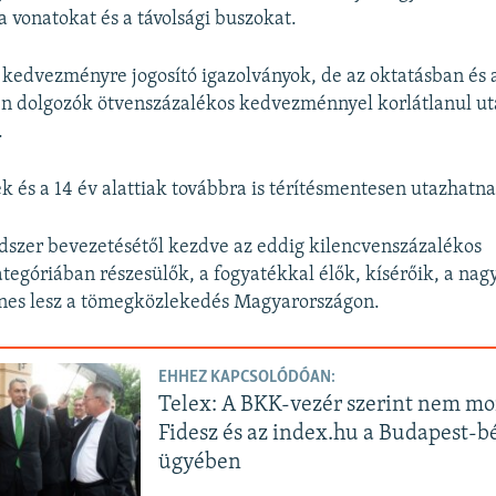
a vonatokat és a távolsági buszokat.
kedvezményre jogosító igazolványok, de az oktatásban és 
n dolgozók ötvenszázalékos kedvezménnyel korlátlanul u
.
ek és a 14 év alattiak továbbra is térítésmentesen utazhatn
ndszer bevezetésétől kezdve az eddig kilencvenszázalékos
góriában részesülők, a fogyatékkal élők, kísérőik, a nag
nes lesz a tömegközlekedés Magyarországon.
EHHEZ KAPCSOLÓDÓAN:
Telex: A BKK-vezér szerint nem mo
Fidesz és az index.hu a Budapest-b
ügyében