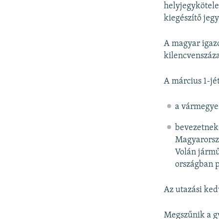
helyjegykötele
kiegészítő jeg
A magyar igazo
kilencvenszáz
A március 1-jé
a vármegye-
bevezetnek 
Magyarorszá
Volán jármű
országban p
Az utazási ked
Megszűnik a g