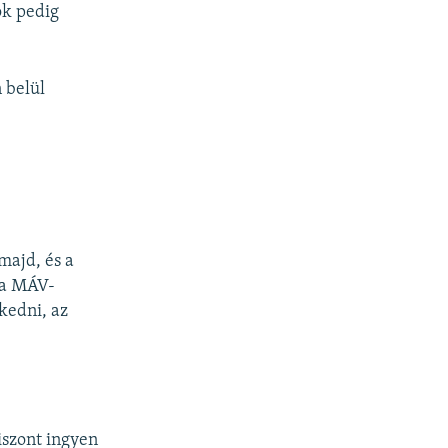
ok pedig
 belül
majd, és a
y a MÁV-
kedni, az
iszont ingyen