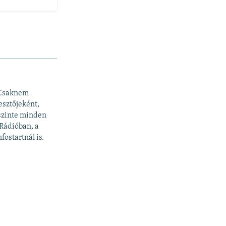
 Csaknem
esztőjeként,
 szinte minden
 Rádióban, a
fostartnál is.