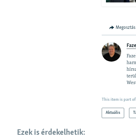
Megosztás
Faz
Faze
harm
hírs
terü
West
This item is part of
Aktuális
T
Ezek is érdekelhetik: