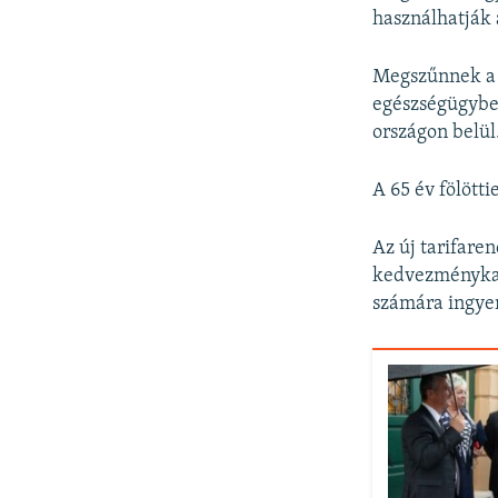
használhatják 
Megszűnnek a 
egészségügybe
országon belül
A 65 év fölötti
Az új tarifare
kedvezménykate
számára ingye