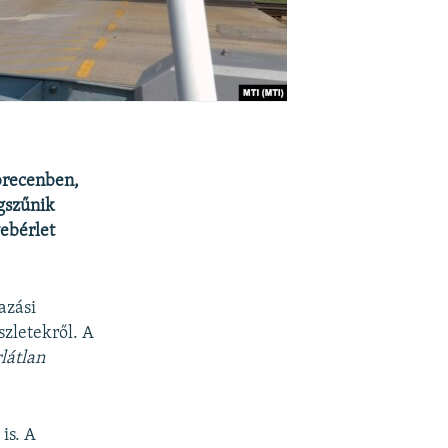
ebrecenben,
gszűnik
yebérlet
azási
zletekről. A
látlan
is. A