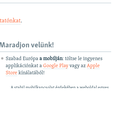
ztatónkat
.
Maradjon velünk!
Szabad Európa
a mobilján
: töltse le ingyenes
applikációnkat a
Google Play
vagy az
Apple
Store
kínálatából!
A stabil mobilkapcsolat érdekében a weboldal egyes
funkciói az applikációban csak korlátozottan érhetők
el.
Szabad Európa a
postafiókjában
: kérje
ingyenes hírlevelünket
, hogy elsőként