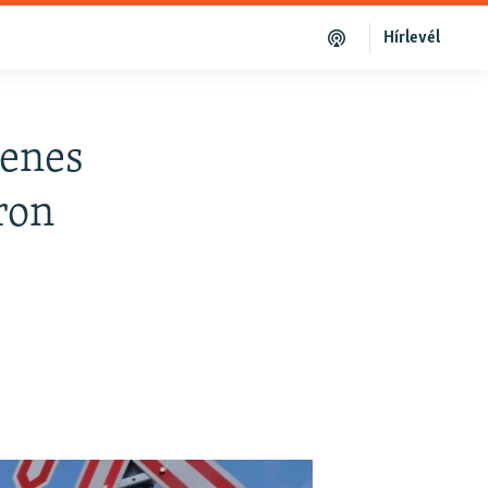
Hírlevél
yenes
ron