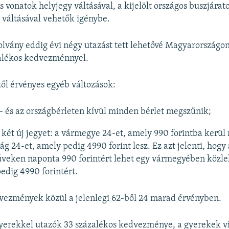
s vonatok helyjegy váltásával, a kijelölt országos buszjárat
y váltásával vehetők igénybe.
lvány eddig évi négy utazást tett lehetővé Magyarországon
alékos kedvezménnyel.
től érvényes egyéb változások:
 és az országbérleten kívül minden bérlet megszűnik;
két új jegyet: a vármegye 24-et, amely 990 forintba kerül 
g 24-et, amely pedig 4990 forint lesz. Ez azt jelenti, hog
veken naponta 990 forintért lehet egy vármegyében közle
edig 4990 forintért.
vezmények közül a jelenlegi 62-ből 24 marad érvényben.
yerekkel utazók 33 százalékos kedvezménye, a gyerekek v