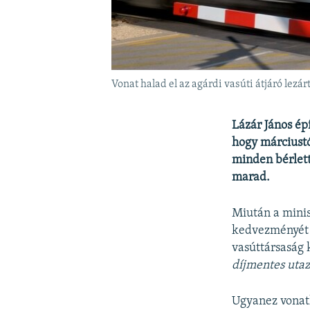
Vonat halad el az agárdi vasúti átjáró lezár
Lázár János ép
hogy márciust
minden bérlett
marad.
Miután a minis
kedvezményét i
vasúttársaság 
díjmentes utaz
Ugyanez vonatk