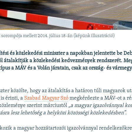
t sorompója mellett 2014. július 18-án (képünk illusztráció)
ítési és közlekedési miniszter a napokban jelentette be D
ól átalakítják a közlekedési kedvezmények rendszerét. Me
ípus a MÁV és a Volán járatain, csak az ország- és vármeg
zter közölte, hogy az átalakítás a határon túli magyarok ut
s érinti, a
Szabad Magyar Szó
megkérdezte a MÁV-ot a rés
közleménye szerint márciustól
„a magyar igazolvánnyal kor
ásra lesz lehetőség a helyközi közösségi közlekedésben”.
ozik a magyar hozzátartozói igazolvánnyal rendelkezőkre 