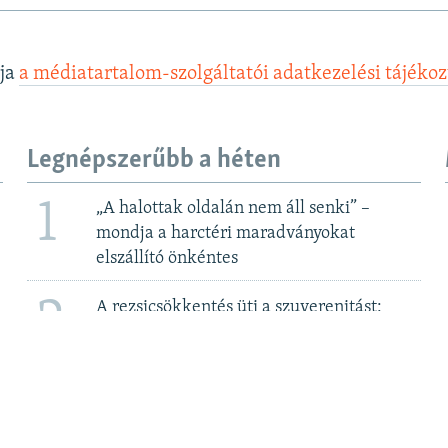
lja
a médiatartalom-szolgáltatói adatkezelési tájéko
Legnépszerűbb a héten
1
„A halottak oldalán nem áll senki” –
mondja a harctéri maradványokat
elszállító önkéntes
2
A rezsicsökkentés üti a szuverenitást:
megegyezni készül a kormány a Bős-
Nagymarosi Vízlépcsőrendszerről 2. rész
3
Elfoglalta a zsidó ortodox hitközség
Kazinczy utcai központját a vitatott