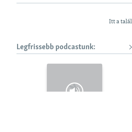
Itt a talá
Legfrissebb podcastunk:
KÖVESSEN MINKET!
Valamennyi RFE/RL weboldal
Legfrissebb