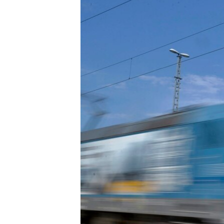
EURÓPAI UNIÓ
VILÁG
KLÍMAVÁLTOZÁS
A MÚLT TANULSÁGAI