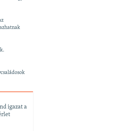
az
tazhatnak
ak.
ycsaládosok
nd igazat a
érlet