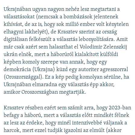
Ukrajnában ugyan nagyon nehéz lesz megtartani a
választásokat (nemcsak a bombázások jelentenek
kihívást, de az is, hogy sok millió ember volt kénytelen
elhagyni lakhelyét), de Krasztev szerint az ország
digitálisan felkészült a választás lebonyolítására. Amit
már csak azért sem halaszthat el Volodimir Zelenszkij
ukrán elnök, mert a háborúról kialakított külföldi
képben komoly szerepe van annak, hogy egy
demokrácia (Ukrajna) küzd egy autoriter agresszorral
(Oroszországgal). Ez a kép pedig komolyan sérülne, ha
Ukrajnában elmaradna egy választás épp akkor,
amikor Oroszországban megtartják.
Krasztev részben ezért sem számít arra, hogy 2023-ban
befagy a háború, mert a választás előtt mindkét félnek
az lesz az érdeke, hogy minél intenzívebbé váljanak a
harcok, mert ezzel tudják igazolni az elmúlt (akkor