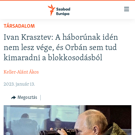
Akadálymentes
mód
Ugrás
TÁRSADALOM
a
NAPIRENDEN
Ivan Krasztev: A háborúnak idén
fő
AKTUÁLIS
oldalra
nem lesz vége, és Orbán sem tud
FELIRATKOZÁS
PODCASTOK
Ugrás
kimaradni a blokkosodásból
a
VIDEÓK
tartalomjegyzékre
Keller-Alánt Ákos
Spotify
ELEMZŐ
Ugrás
a
2023. január 13.
NER15
Feliratkozás
keresésre
SZABADON
Megosztás
TÁRSADALOM
DEMOKRÁCIA
A PÉNZ NYOMÁBAN