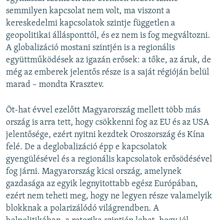
semmilyen kapcsolat nem volt, ma viszont a
kereskedelmi kapcsolatok szintje független a
geopolitikai állásponttól, és ez nem is fog megváltozni.
A globalizáció mostani szintjén is a regionális
együttműködések az igazán erősek: a tőke, az áruk, de
még az emberek jelentős része is a saját régióján belül
marad – mondta Krasztev.
Öt-hat évvel ezelőtt Magyarország mellett több más
ország is arra tett, hogy csökkenni fog az EU és az USA
jelentősége, ezért nyitni kezdtek Oroszország és Kína
felé. De a deglobalizáció épp e kapcsolatok
gyengülésével és a regionális kapcsolatok erősödésével
fog járni. Magyarország kicsi ország, amelynek
gazdasága az egyik legnyitottabb egész Európában,
ezért nem teheti meg, hogy ne legyen része valamelyik
blokknak a polarizálódó világrendben. A