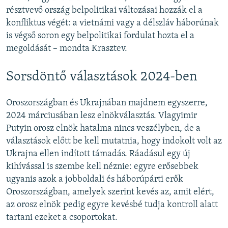
résztvevő ország belpolitikai változásai hozzák el a
konfliktus végét: a vietnámi vagy a délszláv háborúnak
is végső soron egy belpolitikai fordulat hozta el a
megoldását – mondta Krasztev.
Sorsdöntő választások 2024-ben
Oroszországban és Ukrajnában majdnem egyszerre,
2024 márciusában lesz elnökválasztás. Vlagyimir
Putyin orosz elnök hatalma nincs veszélyben, de a
választások előtt be kell mutatnia, hogy indokolt volt az
Ukrajna ellen indított támadás. Ráadásul egy új
kihívással is szembe kell néznie: egyre erősebbek
ugyanis azok a jobboldali és háborúpárti erők
Oroszországban, amelyek szerint kevés az, amit elért,
az orosz elnök pedig egyre kevésbé tudja kontroll alatt
tartani ezeket a csoportokat.