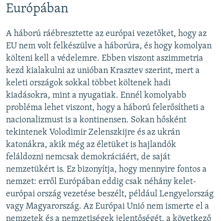
Európában
A háború ráébresztette az európai vezetőket, hogy az
EU nem volt felkészülve a háborúra, és hogy komolyan
költeni kell a védelemre. Ebben viszont aszimmetria
kezd kialakulni az unióban Krasztev szerint, mert a
keleti országok sokkal többet költenek hadi
kiadásokra, mint a nyugatiak. Ennél komolyabb
probléma lehet viszont, hogy a háború felerősítheti a
nacionalizmust is a kontinensen. Sokan hősként
tekintenek Volodimir Zelenszkijre és az ukrán
katonákra, akik még az életüket is hajlandók
feláldozni nemcsak demokráciáért, de saját
nemzetükért is. Ez bizonyítja, hogy mennyire fontos a
nemzet: erről Európában eddig csak néhány kelet-
európai ország vezetése beszélt, például Lengyelország
vagy Magyarország. Az Európai Unió nem ismerte el a
nemzetek és a nemzetiségek jelentőségét, a következő