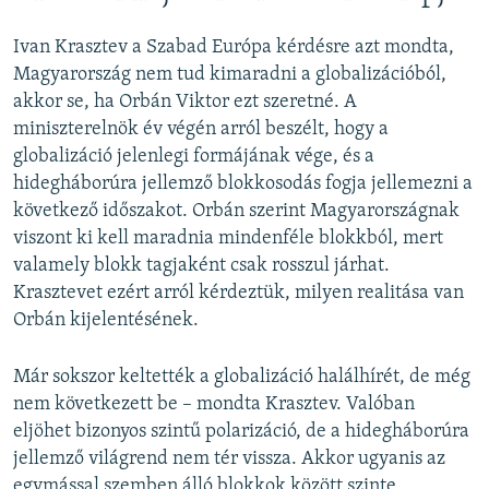
Ivan Krasztev a Szabad Európa kérdésre azt mondta,
Magyarország nem tud kimaradni a globalizációból,
akkor se, ha Orbán Viktor ezt szeretné. A
miniszterelnök év végén arról beszélt, hogy a
globalizáció jelenlegi formájának vége, és a
hidegháborúra jellemző blokkosodás fogja jellemezni a
következő időszakot. Orbán szerint Magyarországnak
viszont ki kell maradnia mindenféle blokkból, mert
valamely blokk tagjaként csak rosszul járhat.
Krasztevet ezért arról kérdeztük, milyen realitása van
Orbán kijelentésének.
Már sokszor keltették a globalizáció halálhírét, de még
nem következett be – mondta Krasztev. Valóban
eljöhet bizonyos szintű polarizáció, de a hidegháborúra
jellemző világrend nem tér vissza. Akkor ugyanis az
egymással szemben álló blokkok között szinte