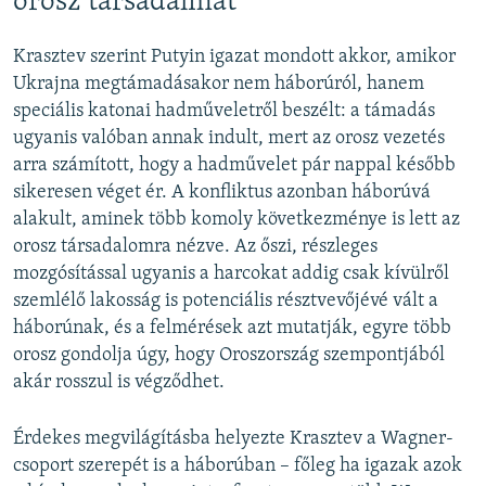
orosz társadalmat
Krasztev szerint Putyin igazat mondott akkor, amikor
Ukrajna megtámadásakor nem háborúról, hanem
speciális katonai hadműveletről beszélt: a támadás
ugyanis valóban annak indult, mert az orosz vezetés
arra számított, hogy a hadművelet pár nappal később
sikeresen véget ér. A konfliktus azonban háborúvá
alakult, aminek több komoly következménye is lett az
orosz társadalomra nézve. Az őszi, részleges
mozgósítással ugyanis a harcokat addig csak kívülről
szemlélő lakosság is potenciális résztvevőjévé vált a
háborúnak, és a felmérések azt mutatják, egyre több
orosz gondolja úgy, hogy Oroszország szempontjából
akár rosszul is végződhet.
Érdekes megvilágításba helyezte Krasztev a Wagner-
csoport szerepét is a háborúban – főleg ha igazak azok