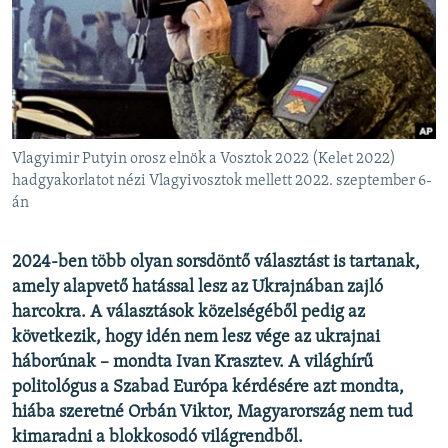
EURÓPAI UNIÓ
VILÁG
KLÍMAVÁLTOZÁS
A MÚLT TANULSÁGAI
Vlagyimir Putyin orosz elnök a Vosztok 2022 (Kelet 2022)
KÖVESSEN MINKET!
hadgyakorlatot nézi Vlagyivosztok mellett 2022. szeptember 6-
án
2024-ben több olyan sorsdöntő választást is tartanak,
Valamennyi RFE/RL weboldal
amely alapvető hatással lesz az Ukrajnában zajló
harcokra. A választások közelségéből pedig az
következik, hogy idén nem lesz vége az ukrajnai
háborúnak – mondta Ivan Krasztev. A világhírű
politológus a Szabad Európa kérdésére azt mondta,
hiába szeretné Orbán Viktor, Magyarország nem tud
kimaradni a blokkosodó világrendből.