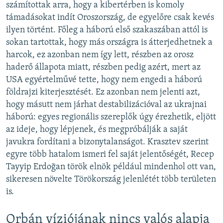
számítottak arra, hogy a kibertérben is komoly
támadásokat indít Oroszország, de egyelőre csak kevés
ilyen történt. Főleg a háború első szakaszában attól is
sokan tartottak, hogy más országra is átterjedhetnek a
harcok, ez azonban nem így lett, részben az orosz
haderő állapota miatt, részben pedig azért, mert az
USA egyértelművé tette, hogy nem engedi a háború
földrajzi kiterjesztését. Ez azonban nem jelenti azt,
hogy másutt nem járhat destabilizációval az ukrajnai
háború: egyes regionális szereplők úgy érezhetik, eljött
az ideje, hogy lépjenek, és megpróbálják a saját
javukra fordítani a bizonytalanságot. Krasztev szerint
egyre több hatalom ismeri fel saját jelentőségét, Recep
Tayyip Erdoğan török elnök például mindenhol ott van,
sikeresen növelte Törökország jelenlétét több területen
is.
Orbán víziójának nincs valós alapja