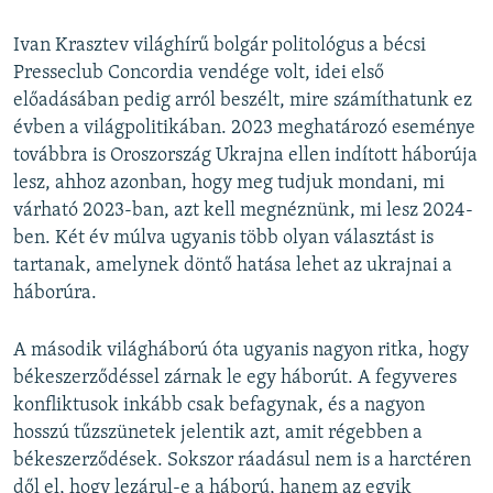
Ivan Krasztev világhírű bolgár politológus a bécsi
Presseclub Concordia vendége volt, idei első
előadásában pedig arról beszélt, mire számíthatunk ez
évben a világpolitikában. 2023 meghatározó eseménye
továbbra is Oroszország Ukrajna ellen indított háborúja
lesz, ahhoz azonban, hogy meg tudjuk mondani, mi
várható 2023-ban, azt kell megnéznünk, mi lesz 2024-
ben. Két év múlva ugyanis több olyan választást is
tartanak, amelynek döntő hatása lehet az ukrajnai a
háborúra.
A második világháború óta ugyanis nagyon ritka, hogy
békeszerződéssel zárnak le egy háborút. A fegyveres
konfliktusok inkább csak befagynak, és a nagyon
hosszú tűzszünetek jelentik azt, amit régebben a
békeszerződések. Sokszor ráadásul nem is a harctéren
dől el, hogy lezárul-e a háború, hanem az egyik