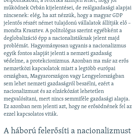
belpolitikában, a retorika szintjén lehet, hogy jól
működnek Orbán kijelentései, de reálgazdasági alapjai
nincsenek: elég, ha azt nézzük, hogy a magyar GDP
jelentős részét német tulajdonú vállalatok állítják elő –
mondta Krasztev. A politológus szerint egyébként a
deglobalizáció épp a nacionalistáknak jelent majd
problémát. Hagyományosan ugyanis a nacionalizmus
egyik fontos alapját jelenti a nemzeti gazdaság
védelme, a protekcionizmus. Azonban ma már az erős
nemzetközi kapcsolatok miatt a legtöbb európai
országban, Magyarországon vagy Lengyelországban
sem lehet nemzeti gazdaságról beszélni, ezért a
nacionalizmust és az elzárkózást lehetetlen
megvalósítani, mert nincs semmiféle gazdasági alapja.
Ez azonban nem jelenti azt, hogy ne erősödnének fel az
ezzel kapcsolatos viták.
A háború felerősíti a nacionalizmust