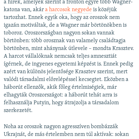
a hírek, amelyek szerint a fronton egyre több Wagner-
katona van, akár
a harcosok negyede
is közéjük
tartozhat. Ennek egyik oka, hogy az oroszok nem
igazán motiváltak, de a Wagner már börtönökben is
toboroz. Oroszországban nagyon sokan vannak
börtönben: több orosznak van valamely családtagja
börtönben, mint ahánynak útlevele – mondta Krasztev.
A harcot vállalóknak nemcsak teljes amnesztiát
ígérnek, de ingyenes egyetemi képzést is. Ennek pedig
azért van különös jelentősége Krasztev szerint, mert
valódi társadalmi előrelépéssel kecsegtet. Eközben a
háborút ellenzők, akik főleg értelmiségiek, már
elhagyták Oroszországot: a háborút tehát arra is
felhasználja Putyin, hogy átrajzolja a társadalom
szerkezetét.
Noha az oroszok nagyon agresszíven bombázzák
Ukrajnát, de más értelemben nem túl aktívak: sokan