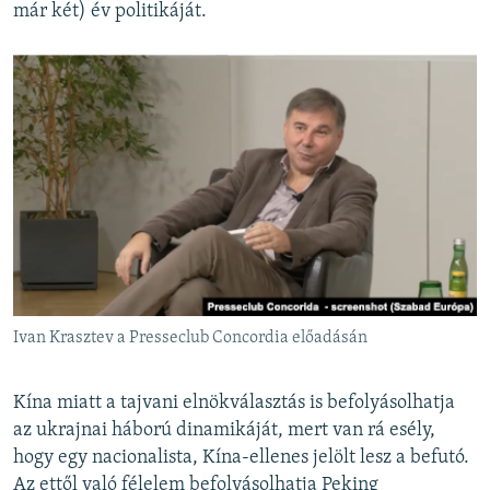
már két) év politikáját.
Ivan Krasztev a Presseclub Concordia előadásán
Kína miatt a tajvani elnökválasztás is befolyásolhatja
az ukrajnai háború dinamikáját, mert van rá esély,
hogy egy nacionalista, Kína-ellenes jelölt lesz a befutó.
Az ettől való félelem befolyásolhatja Peking