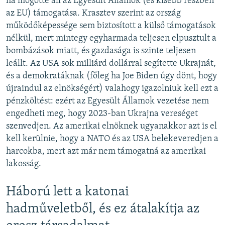
ha mögötte áll az Egyesült Államok (és kisebb részben
az EU) támogatása. Krasztev szerint az ország
működőképessége sem biztosított a külső támogatások
nélkül, mert mintegy egyharmada teljesen elpusztult a
bombázások miatt, és gazdasága is szinte teljesen
leállt. Az USA sok milliárd dollárral segítette Ukrajnát,
és a demokratáknak (főleg ha Joe Biden úgy dönt, hogy
újraindul az elnökségért) valahogy igazolniuk kell ezt a
pénzköltést: ezért az Egyesült Államok vezetése nem
engedheti meg, hogy 2023-ban Ukrajna vereséget
szenvedjen. Az amerikai elnöknek ugyanakkor azt is el
kell kerülnie, hogy a NATO és az USA belekeveredjen a
harcokba, mert azt már nem támogatná az amerikai
lakosság.
Háború lett a katonai
hadműveletből, és ez átalakítja az