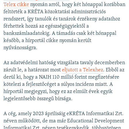
Telex cikke
nyomán arról, hogy két hónappal korábban
feltörték a KRÉTA közoktatási adminisztrációs
rendszert, így tanulók és tanárok érzékeny adataihoz
férhettek hozzá az egészségügyiektől a
bankszámlaadatokig. A támadás csak két hónappal
később, a hírportál cikke nyomán került
nyilvánosságra.
Az adatvédelmi hatóság vizsgálata tavaly decemberben
zárult le, a határozat most
eljutott a Telexhez
. Ebből az
derül ki, hogy a NAIH 110 millió forint megfizetésére
kötelezi a fejlesztőcéget a súlyos incidens miatt. A
hírportál megjegyzi, hogy ez az elmúlt évek egyik
legjelentősebb összegű bírsága.
A cég, amely 2023 áprilisáig eKRÉTA Informatikai Zrt.
néven működött, de ma már Educational Development
Informatikai Zrt. néven tevékenykedik, többszörösen