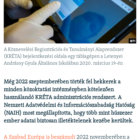
EURÓPAI UNIÓ
VILÁG
KLÍMAVÁLTOZÁS
A MÚLT TANULSÁGAI
A Köznevelési Regisztrációs és Tanulmányi Alaprendszer
KÖVESSEN MINKET!
(KRÉTA) bejelentkezési oldala egy táblagépen a Letenyei
Andrássy Gyula Általános Iskolában 2020. március 19-én
Még 2022 szeptemberében törték fel hekkerek a
Valamennyi RFE/RL weboldal
minden közoktatási intézményben kötelezően
használandó KRÉTA adminisztrációs rendszert. A
Nemzeti Adatvédelmi és Információszabadság Hatóság
(NAIH) most megállapította, hogy több mint húszezer
ember adatai biztosan illetéktelenek kezébe kerültek.
A Szabad Európa is beszámolt
2022 novemberében a