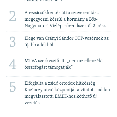
elszállító önkéntes
2
A rezsicsökkentés üti a szuverenitást:
megegyezni készül a kormány a Bős-
Nagymarosi Vízlépcsőrendszerről 2. rész
3
Elege van Csányi Sándor OTP-vezérnek az
újabb adókból
4
MTVA szerkesztő: Itt „nem az ellenzéki
összefogást támogatják”
5
Elfoglalta a zsidó ortodox hitközség
Kazinczy utcai központját a vitatott módon
megválasztott, EMIH-hez köthető új
vezetés