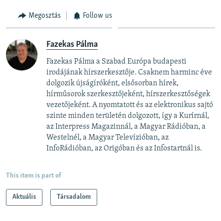
Megosztás
Follow us
Fazekas Pálma
Fazekas Pálma a Szabad Európa budapesti
irodájának hírszerkesztője. Csaknem harminc éve
dolgozik újságíróként, elsősorban hírek,
hírműsorok szerkesztőjeként, hírszerkesztőségek
vezetőjeként. A nyomtatott és az elektronikus sajtó
szinte minden területén dolgozott, így a Kurírnál,
az Interpress Magazinnál, a Magyar Rádióban, a
Westelnél, a Magyar Televízióban, az
InfoRádióban, az Origóban és az Infostartnál is.
This item is part of
Aktuális
Társadalom