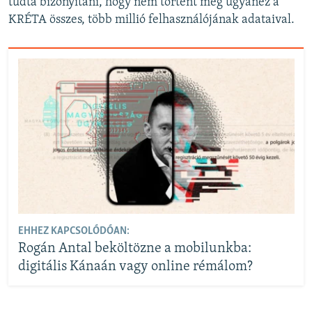
tudta bizonyítani, hogy nem történt meg ugyanez a
KRÉTA összes, több millió felhasználójának adataival.
EHHEZ KAPCSOLÓDÓAN:
Rogán Antal beköltözne a mobilunkba:
digitális Kánaán vagy online rémálom?