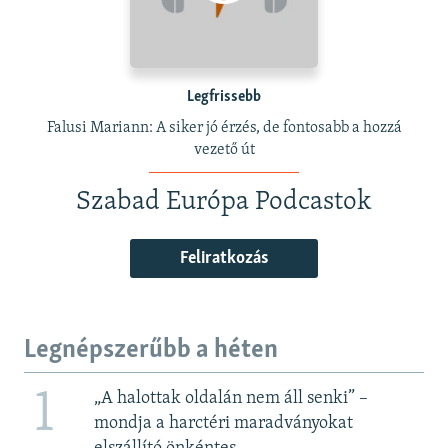
Legfrissebb
Falusi Mariann: A siker jó érzés, de fontosabb a hozzá
vezető út
Szabad Európa Podcastok
Feliratkozás
Legnépszerűbb a héten
1
„A halottak oldalán nem áll senki” –
mondja a harctéri maradványokat