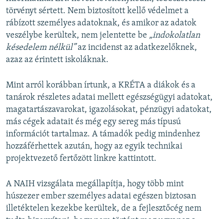
törvényt sértett. Nem biztosított kellő védelmet a
rábízott személyes adatoknak, és amikor az adatok
veszélybe kerültek, nem jelentette be
„indokolatlan
késedelem nélkül”
az incidenst az adatkezelőknek,
azaz az érintett iskoláknak.
Mint arról korábban írtunk, a KRÉTA a diákok és a
tanárok részletes adatai mellett egészségügyi adatokat,
magatartászavarokat, igazolásokat, pénzügyi adatokat,
más cégek adatait és még egy sereg más típusú
információt tartalmaz. A támadók pedig mindenhez
hozzáférhettek azután, hogy az egyik technikai
projektvezető fertőzött linkre kattintott.
A NAIH vizsgálata megállapítja, hogy több mint
húszezer ember személyes adatai egészen biztosan
illetéktelen kezekbe kerültek, de a fejlesztőcég nem