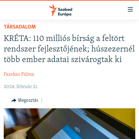
Akadálymentes
mód
Ugrás
TÁRSADALOM
a
NAPIRENDEN
KRÉTA: 110 milliós bírság a feltört
fő
AKTUÁLIS
oldalra
rendszer fejlesztőjének; húszezernél
FELIRATKOZÁS
PODCASTOK
Ugrás
több ember adatai szivárogtak ki
a
VIDEÓK
tartalomjegyzékre
Fazekas Pálma
Spotify
ELEMZŐ
Ugrás
a
2024. február 21.
NER15
Feliratkozás
keresésre
SZABADON
Megosztás
TÁRSADALOM
DEMOKRÁCIA
A PÉNZ NYOMÁBAN