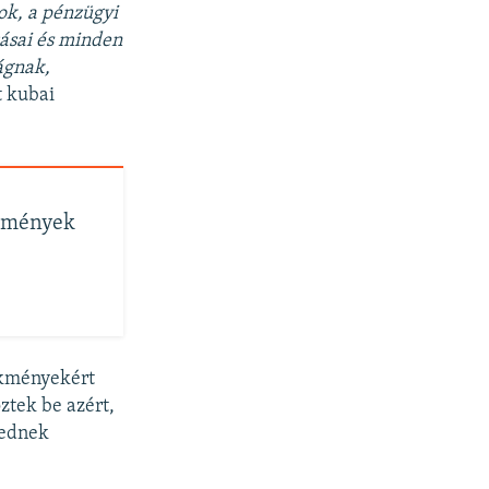
ok, a pénzügyi
zásai és minden
ságnak,
t kubai
ülmények
ekményekért
ztek be azért,
gednek