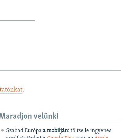
s
e
l
i
d
e
ztatónkat
.
Maradjon velünk!
Szabad Európa
a mobilján
: töltse le ingyenes