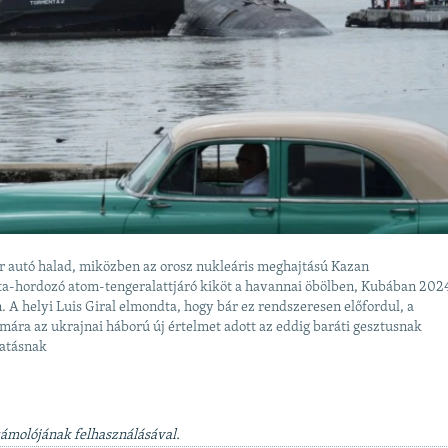
r autó halad, miközben az orosz nukleáris meghajtású Kazan
ta-hordozó atom-tengeralattjáró kiköt a havannai öbölben, Kubában 202
. A helyi Luis Giral elmondta, hogy bár ez rendszeresen előfordul, a
mára az ukrajnai háború új értelmet adott az eddig baráti gesztusnak
gatásnak
zámolójának felhasználásával.