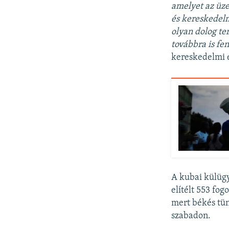
amelyet az üz
és kereskedelm
olyan dolog te
továbbra is fen
kereskedelmi e
A kubai külüg
elítélt 553 fo
mert békés tün
szabadon.