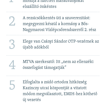
mondja a harctéri maradványokat
elszállító önkéntes
2
A rezsicsökkentés üti a szuverenitást:
megegyezni készül a kormány a Bős-
Nagymarosi Vízlépcsőrendszerről 2. rész
3
Elege van Csányi Sándor OTP-vezérnek az
újabb adókból
4
MTVA szerkesztő: Itt „nem az ellenzéki
összefogást támogatják”
5
Elfoglalta a zsidó ortodox hitközség
Kazinczy utcai központját a vitatott
módon megválasztott, EMIH-hez köthető
új vezetés