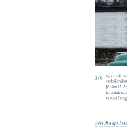
Egy oldtime
1/6
cirkálóraké
június 12-én
kubaiak szá
tartott láto
Készült a dpa bes