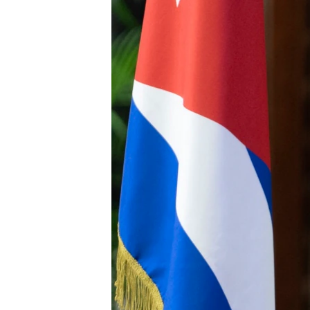
EURÓPAI UNIÓ
VILÁG
KLÍMAVÁLTOZÁS
A MÚLT TANULSÁGAI