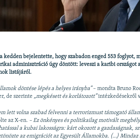
 kedden bejelentette, hogy szabadon enged 553 foglyot, m
ikai adminisztráció úgy döntött: leveszi a karibi országot 
ok listájáról.
llamok döntése lépés a helyes irányba”
– mondta Bruno Rod
r, de szerinte
„megkésett és korlátozott”
intézkedésekről v
m lett volna szabad felvenni a terrorizmust támogató áll
lte az X-en.
– Ez önkényes és politikailag motivált megbély
hatással a kubai lakosságra: kárt okozott a gazdaságnak, 
sztönözte az emigrációt az Egyesült Államokba. (…) Mindaz 