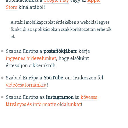
applikációnkat a
Google Play
vagy az
Apple
Store
kínálatából!
A stabil mobilkapcsolat érdekében a weboldal egyes
funkciói az applikációban csak korlátozottan érhetők
el.
Szabad Európa a
postafiókjában
: kérje
ingyenes hírlevelünket
, hogy elsőként
értesüljön cikkeinkről!
Szabad Európa a
YouTube
-on: iratkozzon fel
videócsatornánkra
!
Szabad Európa az
Instagramon
is:
kövesse
látványos és informatív oldalunkat
! ​