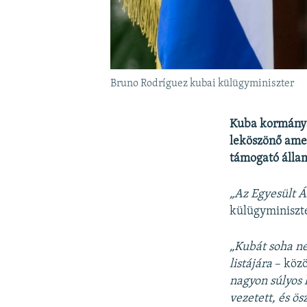
Bruno Rodríguez kubai külügyminiszter
Kuba kormánya
leköszönő amer
támogató állam
„Az Egyesült Á
külügyminiszte
„Kubát soha ne
listájára
– közö
nagyon súlyos 
vezetett, és ö