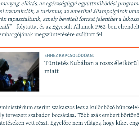
emanyag-ellátás, az egészségügyi együttműködési program
i tranzakciók, a turizmus, az amerikai állampolgárok uta
rén tapasztaltunk, amely bevételi forrást jelenthet a lakos
náll”
– folytatta, és az Egyesült Államok 1962-ben elrendel
mbargójának megszüntetésére szólított fel.
EHHEZ KAPCSOLÓDÓAN:
Tüntetés Kubában a rossz életkör
miatt
yminisztérium szerint szakaszos lesz a különböző bűncsel
goly tervezett szabadon bocsátása. Több száz embert börtönö
tetéseken vett részt. Egyelőre nem világos, hogy kiket en