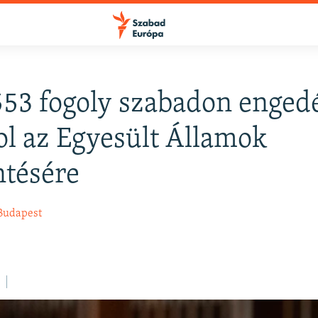
53 fogoly szabadon enged
FELIRATKOZÁS
ol az Egyesült Államok
ntésére
Apple Podcasts
Budapest
Spotify
Feliratkozás