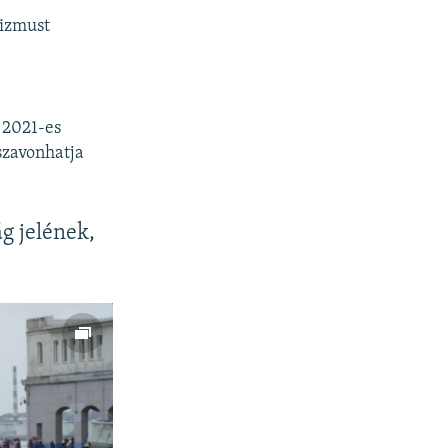
rizmust
 2021-es
sszavonhatja
g jelének,