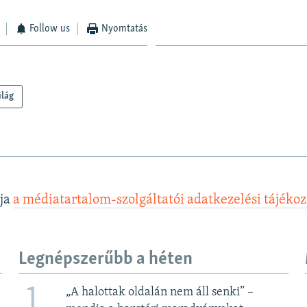
Follow us
Nyomtatás
ilág
lja
a médiatartalom-szolgáltatói adatkezelési tájéko
Legnépszerűbb a héten
1
„A halottak oldalán nem áll senki” –