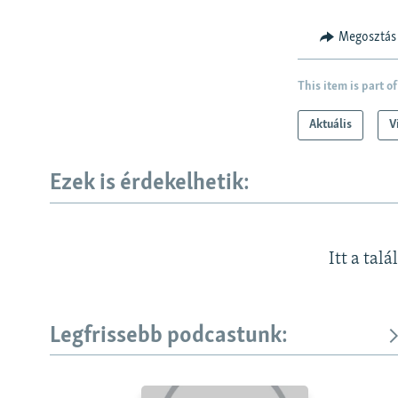
Megosztás
This item is part of
Aktuális
V
Ezek is érdekelhetik:
Itt a talá
Legfrissebb podcastunk: