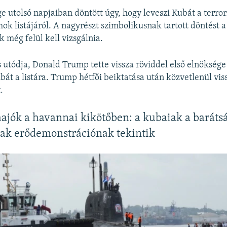
e utolsó napjaiban döntött úgy, hogy leveszi Kubát a terro
ok listájáról. A nagyrészt szimbolikusnak tartott döntést a
 még felül kell vizsgálnia.
s utódja, Donald Trump tette vissza röviddel első elnöksége
ubát a listára. Trump hétfői beiktatása után közvetlenül vi
.
ajók a havannai kikötőben: a kubaiak a barátsá
ak erődemonstrációnak tekintik