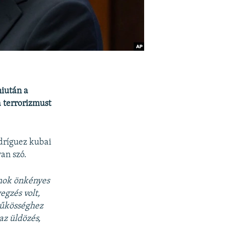
iután a
a terrorizmust
ríguez kubai
an szó.
amok önkényes
egzés volt,
szűkösséghez
az üldözés,