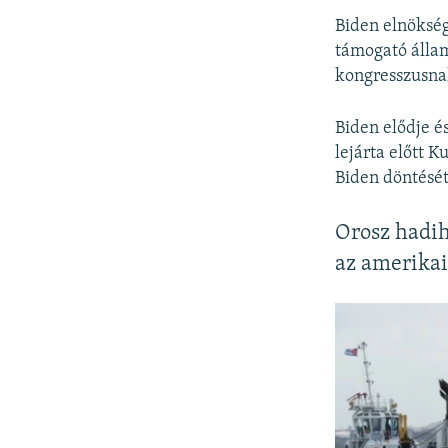
Biden elnökség
támogató állam
kongresszusnak
Biden elődje é
lejárta előtt K
Biden döntését
Orosz hadih
az amerikai