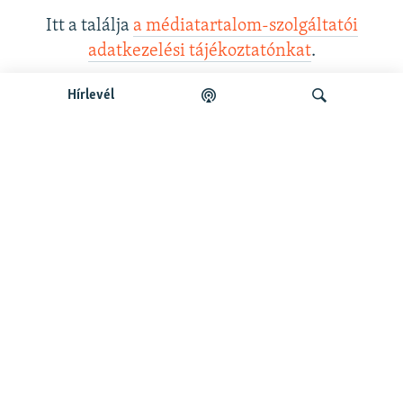
Itt a találja
a médiatartalom-szolgáltatói
adatkezelési tájékoztatónkat
.
Hírlevél
Legfrissebb podcastunk:
Keresés
Legfrissebb
Falusi Mariann: A siker jó érzés, de fontosabb a hozzá