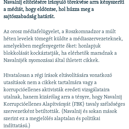
Navalnij eltörlésére irányuló törekvése arra kényszeríti
a médiát, hogy eldöntse, hol húzza meg a
sajtószabadság határát.
Az orosz médiafelügyelet, a Roszkomnadzor a múlt
héten levelek tömegét küldte a médiaszervezeteknek,
amelyekben megfenyegette őket: honlapjuk
blokkolását kockáztatják, ha elérhetők maradnak a
Navalnijék nyomozásai által ihletett cikkek.
Hivatalosan a régi írások eltávolítására vonatkozó
utasítások nem a cikkek tartalmára vagy a
korrupcióellenes aktivisták eredeti vizsgálataira
utalnak, hanem kizárólag arra a tényre, hogy Navalnij
Korrupcióellenes Alapítványát (FBK) tavaly szélsőséges
szervezetként betiltották. (Navalnij és sokan mások
szerint ez a megjelölés alaptalan és politikai
indíttatású.)