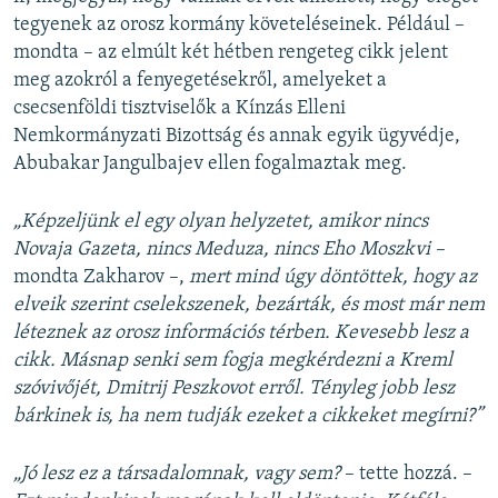
tegyenek az orosz kormány követeléseinek. Például –
mondta – az elmúlt két hétben rengeteg cikk jelent
meg azokról a fenyegetésekről, amelyeket a
csecsenföldi tisztviselők a Kínzás Elleni
Nemkormányzati Bizottság és annak egyik ügyvédje,
Abubakar Jangulbajev ellen fogalmaztak meg.
„Képzeljünk el egy olyan helyzetet, amikor nincs
Novaja Gazeta, nincs Meduza, nincs Eho Moszkvi –
mondta Zakharov –,
mert mind úgy döntöttek, hogy az
elveik szerint cselekszenek, bezárták, és most már nem
léteznek az orosz információs térben. Kevesebb lesz a
cikk. Másnap senki sem fogja megkérdezni a Kreml
szóvivőjét, Dmitrij Peszkovot erről. Tényleg jobb lesz
bárkinek is, ha nem tudják ezeket a cikkeket megírni?”
„Jó lesz ez a társadalomnak, vagy sem?
– tette hozzá. –