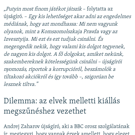
„Putyin most finom játékot játszik
– folytatta az
újságíró. –
Egy kis lehetőséget akar adni az engedelmes
médiának, hogy azt mondhassa:
Mi nem vagyunk
olyanok, mint a Komszomolszkaja Pravda vagy az
Izvesztyija. Mi ezt és ezt tudjuk csinálni. És
megengedik nekik, hogy valami kis dolgot tegyenek,
de nagyon kis dolgot. A fő dolgokat, amiket nekünk,
szakembereknek kötelességünk csinálni – újságírói
nyomozás, riportok a korrupcióról, beszámolók a
tiltakozó akciókról és így tovább –, szigorúan be
lesznek tiltva.”
Dilemma: az elvek melletti kiállás
megszűnéshez vezethet
Andrej Zaharov újságíró, aki a BBC orosz szolgálatának
ír, megjegyzi, hogy vannak érvek amellett, hogy eleget