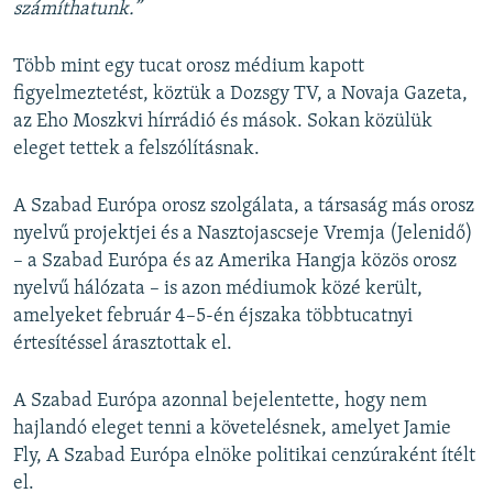
számíthatunk.”
Több mint egy tucat orosz médium kapott
figyelmeztetést, köztük a Dozsgy TV, a Novaja Gazeta,
az Eho Moszkvi hírrádió és mások. Sokan közülük
eleget tettek a felszólításnak.
A Szabad Európa orosz szolgálata, a társaság más orosz
nyelvű projektjei és a Nasztojascseje Vremja (Jelenidő)
– a Szabad Európa és az Amerika Hangja közös orosz
nyelvű hálózata – is azon médiumok közé került,
amelyeket február 4–5-én éjszaka többtucatnyi
értesítéssel árasztottak el.
A Szabad Európa azonnal bejelentette, hogy nem
hajlandó eleget tenni a követelésnek, amelyet Jamie
Fly, A Szabad Európa elnöke politikai cenzúraként ítélt
el.