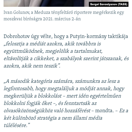
Ivan Golunov, a Meduza tényfeltáró riportere megérkezik egy
moszkvai bíróságra 2021. március 2-án
Dobrohotov úgy vélte, hogy a Putyin-kormány taktikája
„felosztja a médiát azokra, akik továbbra is
együttműködnek, megjelölik a tartalmukat,
eltávolítják a cikkeket, a szabályok szerint játszanak, és
azokra, akik nem teszik”.
„A második kategória számára, számunkra az lesz a
legfontosabb, hogy megtaláljuk a módját annak, hogy
megkerüljük a blokkolást – mert idén egyértelműen
blokkolni fogják őket –, és fenntartsák az
olvasóközönségükhöz való hozzáférést
– mondta. –
Ez a
két különböző stratégia a nem állami média
túlélésére.”