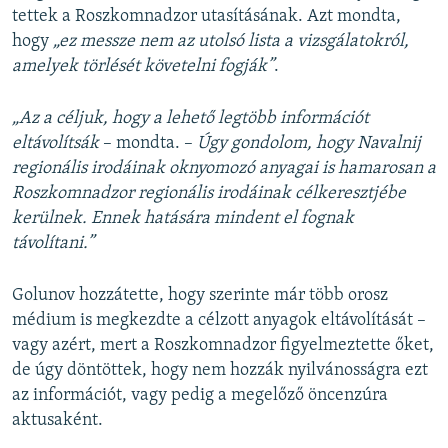
tettek a Roszkomnadzor utasításának. Azt mondta,
hogy
„ez messze nem az utolsó lista a vizsgálatokról,
amelyek törlését követelni fogják”
.
„Az a céljuk, hogy a lehető legtöbb információt
eltávolítsák
– mondta. –
Úgy gondolom, hogy Navalnij
regionális irodáinak oknyomozó anyagai is hamarosan a
Roszkomnadzor regionális irodáinak célkeresztjébe
kerülnek. Ennek hatására mindent el fognak
távolítani.”
Golunov hozzátette, hogy szerinte már több orosz
médium is megkezdte a célzott anyagok eltávolítását –
vagy azért, mert a Roszkomnadzor figyelmeztette őket,
de úgy döntöttek, hogy nem hozzák nyilvánosságra ezt
az információt, vagy pedig a megelőző öncenzúra
aktusaként.