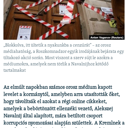
EURÓPAI UNIÓ
VILÁG
KLÍMAVÁLTOZÁS
A MÚLT TANULSÁGAI
„Blokkolva, itt ültetik a nyakunkba a cenzúrát” – az orosz
KÖVESSEN MINKET!
médiahatóság, a Roszkomnadzor egyik irodájának bejárata egy
tiltakozó akció során. Most viszont a szerv sújt le azokra a
médiumokra, amelyek nem törlik a Navalnijhoz kötődő
tartalmakat
Valamennyi RFE/RL weboldal
Az elmúlt napokban számos orosz médium kapott
levelet a kormánytól, amelyben arra utasították őket,
hogy távolítsák el azokat a régi online cikkeket,
amelyek a bebörtönzött ellenzéki vezető, Alekszej
Navalnij által alapított, mára betiltott csoport
korrupciós nyomozásai alapján születtek. A Kremlnek a