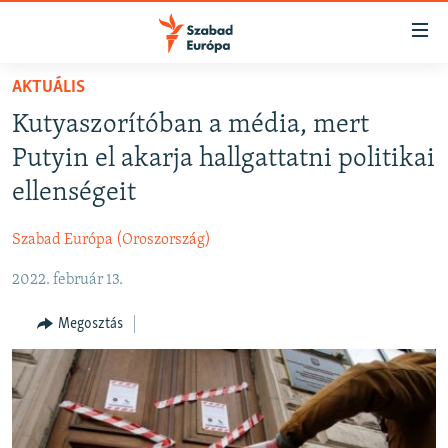
Akadálymentes
mód
Ugrás
AKTUÁLIS
a
NAPIRENDEN
Kutyaszorítóban a média, mert
fő
AKTUÁLIS
oldalra
Putyin el akarja hallgattatni politikai
FELIRATKOZÁS
PODCASTOK
Ugrás
ellenségeit
a
VIDEÓK
tartalomjegyzékre
Szabad Európa (Oroszország)
Spotify
ELEMZŐ
Ugrás
a
2022. február 13.
NER15
Feliratkozás
keresésre
SZABADON
Megosztás
TÁRSADALOM
DEMOKRÁCIA
A PÉNZ NYOMÁBAN