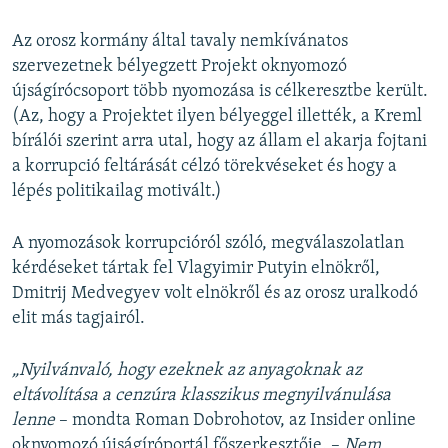
Az orosz kormány által tavaly nemkívánatos
szervezetnek bélyegzett Projekt oknyomozó
újságírócsoport több nyomozása is célkeresztbe került.
(Az, hogy a Projektet ilyen bélyeggel illették, a Kreml
bírálói szerint arra utal, hogy az állam el akarja fojtani
a korrupció feltárását célzó törekvéseket és hogy a
lépés politikailag motivált.)
A nyomozások korrupcióról szóló, megválaszolatlan
kérdéseket tártak fel Vlagyimir Putyin elnökről,
Dmitrij Medvegyev volt elnökről és az orosz uralkodó
elit más tagjairól.
„Nyilvánvaló, hogy ezeknek az anyagoknak az
eltávolítása a cenzúra klasszikus megnyilvánulása
lenne
– mondta Roman Dobrohotov, az Insider online
oknyomozó újságíróportál főszerkesztője. –
Nem