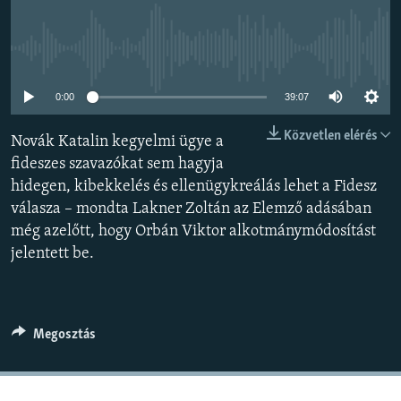
EURÓPAI UNIÓ
VILÁG
Jelenleg nincs elérhető tartalom
KLÍMAVÁLTOZÁS
0:00
39:07
A MÚLT TANULSÁGAI
Közvetlen elérés
Novák Katalin kegyelmi ügye a
KÖVESSEN MINKET!
fideszes szavazókat sem hagyja
hidegen, kibekkelés és ellenügykreálás lehet a Fidesz
válasza – mondta Lakner Zoltán az Elemző adásában
még azelőtt, hogy Orbán Viktor alkotmánymódosítást
Valamennyi RFE/RL weboldal
jelentett be.
Megosztás