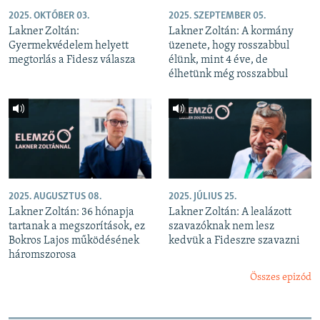
2025. OKTÓBER 03.
2025. SZEPTEMBER 05.
Lakner Zoltán:
Lakner Zoltán: A kormány
Gyermekvédelem helyett
üzenete, hogy rosszabbul
megtorlás a Fidesz válasza
élünk, mint 4 éve, de
élhetünk még rosszabbul
2025. AUGUSZTUS 08.
2025. JÚLIUS 25.
Lakner Zoltán: 36 hónapja
Lakner Zoltán: A lealázott
tartanak a megszorítások, ez
szavazóknak nem lesz
Bokros Lajos működésének
kedvük a Fideszre szavazni
háromszorosa
Összes epizód