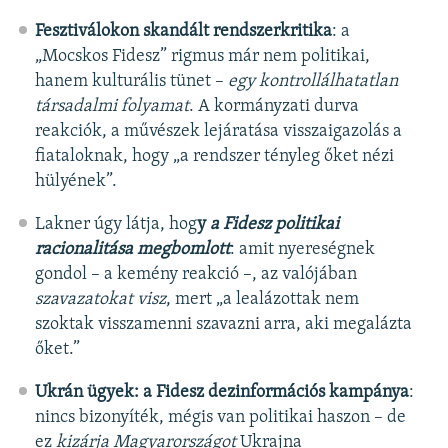
Fesztiválokon skandált rendszerkritika
: a
„Mocskos Fidesz” rigmus már nem politikai,
hanem kulturális tünet –
egy kontrollálhatatlan
társadalmi folyamat
. A kormányzati durva
reakciók, a művészek lejáratása visszaigazolás a
fiataloknak, hogy „a rendszer tényleg őket nézi
hülyének”.
Lakner úgy látja, hog
y
a Fidesz politikai
racionalitása megbomlott
: amit nyereségnek
gondol – a kemény reakció –, az valójában
szavazatokat visz
, mert „a lealázottak nem
szoktak visszamenni szavazni arra, aki megalázta
őket.”
Ukrán ügyek: a Fidesz dezinformációs kampánya
:
nincs bizonyíték, mégis van politikai haszon – de
ez
kizárja Magyarországot
Ukrajna