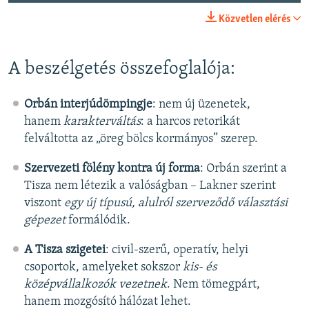
Közvetlen elérés
A beszélgetés összefoglalója:
Orbán interjúdömpingje
: nem új üzenetek,
hanem
karakterváltás
: a harcos retorikát
felváltotta az „öreg bölcs kormányos” szerep.
Szervezeti fölény kontra új forma
: Orbán szerint a
Tisza nem létezik a valóságban – Lakner szerint
viszont
egy új típusú, alulról szerveződő választási
gépezet
formálódik.
A Tisza szigetei
: civil-szerű, operatív, helyi
csoportok, amelyeket sokszor
kis- és
középvállalkozók vezetnek
. Nem tömegpárt,
hanem mozgósító hálózat lehet.