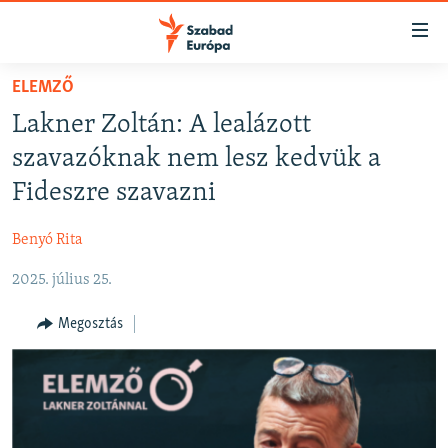
Akadálymentes
mód
Ugrás
ELEMZŐ
a
NAPIRENDEN
Lakner Zoltán: A lealázott
fő
AKTUÁLIS
oldalra
szavazóknak nem lesz kedvük a
PODCASTOK
Ugrás
Fideszre szavazni
a
VIDEÓK
tartalomjegyzékre
Benyó Rita
ELEMZŐ
Ugrás
a
2025. július 25.
NER15
keresésre
SZABADON
Megosztás
TÁRSADALOM
DEMOKRÁCIA
A PÉNZ NYOMÁBAN