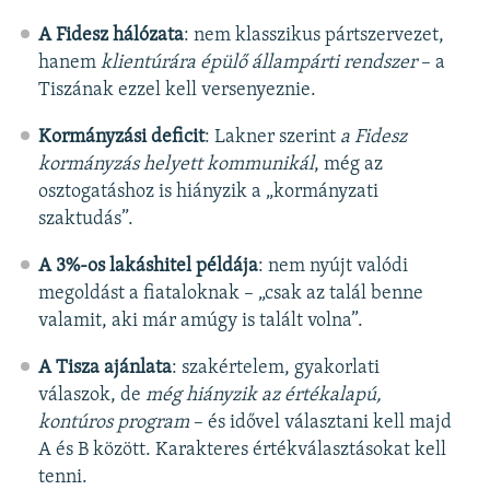
A Fidesz hálózata
: nem klasszikus pártszervezet,
hanem
klientúrára épülő állampárti rendszer
– a
Tiszának ezzel kell versenyeznie.
Kormányzási deficit
: Lakner szerint
a Fidesz
kormányzás helyett kommunikál
, még az
osztogatáshoz is hiányzik a „kormányzati
szaktudás”.
A 3%-os lakáshitel példája
: nem nyújt valódi
megoldást a fiataloknak – „csak az talál benne
valamit, aki már amúgy is talált volna”.
A Tisza ajánlata
: szakértelem, gyakorlati
válaszok, de
még hiányzik az értékalapú,
kontúros program
– és idővel választani kell majd
A és B között. Karakteres értékválasztásokat kell
tenni.