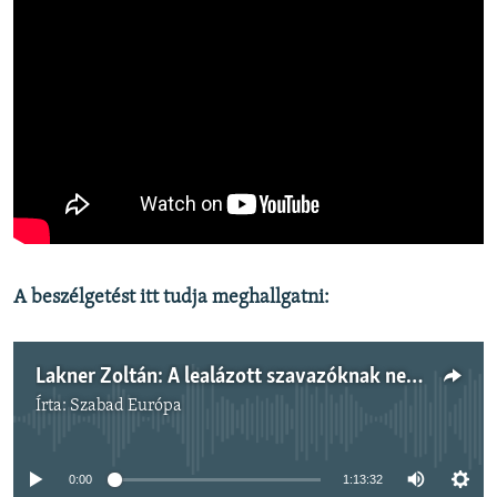
A beszélgetést itt tudja meghallgatni:
Lakner Zoltán: A lealázott szavazóknak nem lesz kedvük a Fideszre szavazni
Írta:
Szabad Európa
Jelenleg nincs elérhető tartalom
0:00
1:13:32