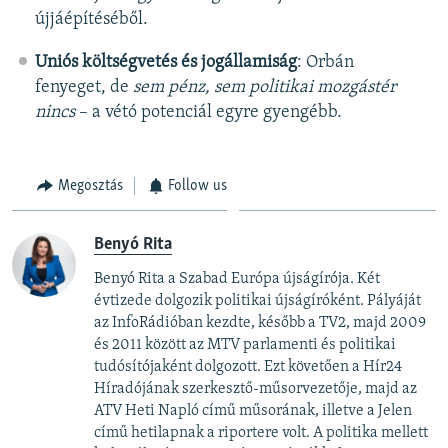
újjáépítéséből.
Uniós költségvetés és jogállamiság
: Orbán
fenyeget, de
sem pénz, sem politikai mozgástér
nincs
– a vétó potenciál egyre gyengébb.
Megosztás
Follow us
Benyó Rita
Benyó Rita a Szabad Európa újságírója. Két
évtizede dolgozik politikai újságíróként. Pályáját
az InfoRádióban kezdte, később a TV2, majd 2009
és 2011 között az MTV parlamenti és politikai
tudósítójaként dolgozott. Ezt követően a Hír24
Híradójának szerkesztő-műsorvezetője, majd az
ATV Heti Napló című műsorának, illetve a Jelen
című hetilapnak a riportere volt. A politika mellett