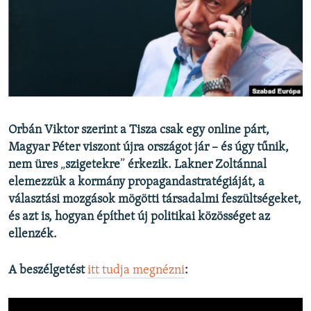
EURÓPAI UNIÓ
VILÁG
KLÍMAVÁLTOZÁS
A MÚLT TANULSÁGAI
KÖVESSEN MINKET!
Orbán Viktor szerint a Tisza csak egy online párt,
Magyar Péter viszont újra országot jár – és úgy tűnik,
nem üres
„
szigetekre
”
érkezik. Lakner Zoltánnal
elemezzük a kormány propagandastratégiáját, a
Valamennyi RFE/RL weboldal
választási mozgások mögötti társadalmi feszültségeket,
és azt is, hogyan építhet új politikai közösséget az
ellenzék.
A beszélgetést
itt tudja megnézni
: