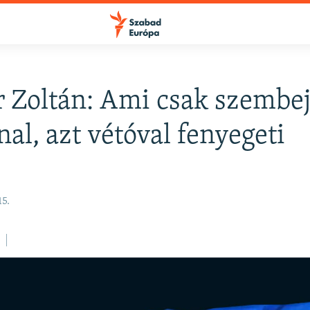
 Zoltán: Ami csak szembe
FELIRATKOZÁS
al, azt vétóval fenyegeti
Apple Podcasts
5.
Spotify
Feliratkozás