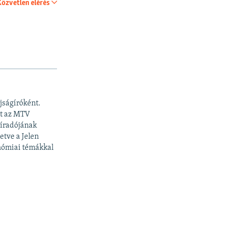
Közvetlen elérés
SHARE
újságíróként.
tt az MTV
Híradójának
etve a Jelen
ronómiai témákkal