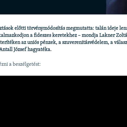
ztások előtti törvénymódosítás megmutatta: talán ideje len
kalmazkodjon a fideszes keretekhez – mondja Lakner Zoltá
erítéken az uniós pénzek, a szuverenitásvédelem, a válasz
Antall József hagyatéka.
ézni a beszélgetést: