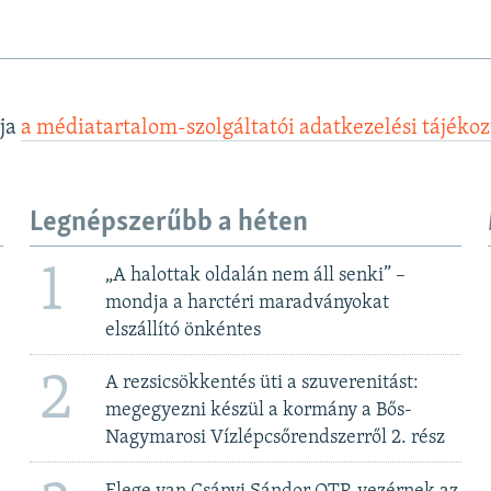
lja
a médiatartalom-szolgáltatói adatkezelési tájéko
Legnépszerűbb a héten
1
„A halottak oldalán nem áll senki” –
mondja a harctéri maradványokat
elszállító önkéntes
2
A rezsicsökkentés üti a szuverenitást:
megegyezni készül a kormány a Bős-
Nagymarosi Vízlépcsőrendszerről 2. rész