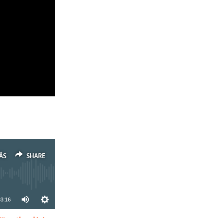
ÁS
SHARE
33:16