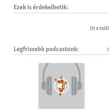
Ezek is érdekelhetik:
Itt a talá
Legfrissebb podcastunk: