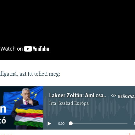
lgatná, azt itt teheti meg:
Lakner Zoltán: Ami csak szembejön Orbánnal, azt vétóval fenyegeti
BEÁGYAZ
Írta:
Szabad Európa
Jelenleg nincs elérhető tartalom
0:00