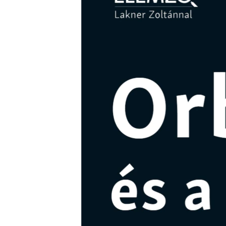
EURÓPAI UNIÓ
VILÁG
KLÍMAVÁLTOZÁS
A MÚLT TANULSÁGAI