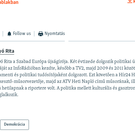
 ablakban
BEÁGYAZÁS
Follow us
Nyomtatás
yó Rita
ó Rita a Szabad Európa újságírója. Két évtizede dolgozik politikai 
áját az InfoRádióban kezdte, később a TV2, majd 2009 és 2011 közö
amenti és politikai tudósítójaként dolgozott. Ezt követően a Hír24 
kesztő-műsorvezetője, majd az ATV Heti Napló című műsorának, ill
 hetilapnak a riportere volt. A politika mellett kulturális és gaszt
glalkozik.
Demokrácia