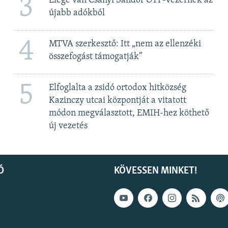
3
Elege van Csányi Sándor OTP-vezérnek az
újabb adókból
4
MTVA szerkesztő: Itt „nem az ellenzéki
összefogást támogatják”
5
Elfoglalta a zsidó ortodox hitközség
Kazinczy utcai központját a vitatott
módon megválasztott, EMIH-hez köthető
új vezetés
Ó
KÖVESSEN MINKET!