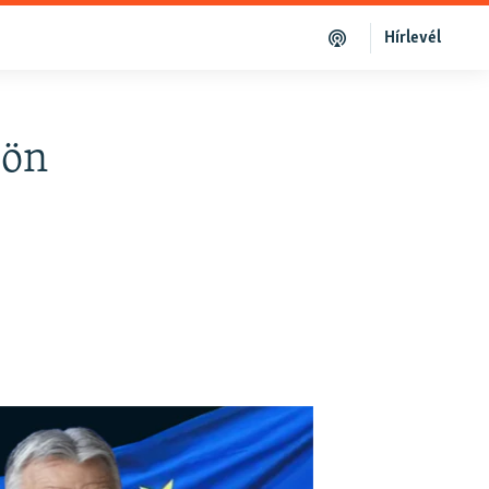
Hírlevél
jön