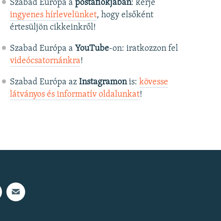
Szabad Európa a
postafiókjában
: kérje
ingyenes hírlevelünket
, hogy elsőként
értesüljön cikkeinkről!
Szabad Európa a
YouTube
-on: iratkozzon fel
videócsatornánkra
!
Szabad Európa az
Instagramon
is:
kövesse
látványos és informatív oldalunkat
! ​