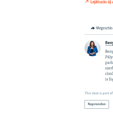
Lejátszás új
Megosztás
Ben
Beny
Pály
parl
szer
című
is fo
This item is part of
Napirenden