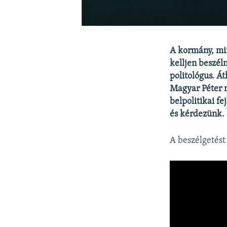
A kormány, min
kelljen beszél
politológus. Á
Magyar Péter 
belpolitikai f
és kérdezünk.
A beszélgetést