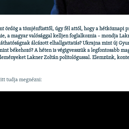
t ördög a tömjénfüsttől, úgy fél attól, hogy a hétköznapi 
nie, a magyar valósággal kelljen foglalkoznia – mondja Lak
tláthatóságnak álcázott elhallgattatás? Ukrajna mint új Gyu
mint békehozó? A héten is végigvesszük a legfontosabb ma
ejleményeket Lakner Zoltán politológussal. Elemzünk, kont
 itt tudja megnézni: