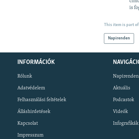
című
is fo
This item is part of
Napirenden
INFORMÁCIÓK
NAVIGÁCI
Rólunk
Napirenden
Adatvédelem
Aktuális
Felhasználási feltételek
Podcastok
Álláshirdetések
Videók
KÖVESSEN MINKET!
Kapcsolat
Infografikák
Impresszum