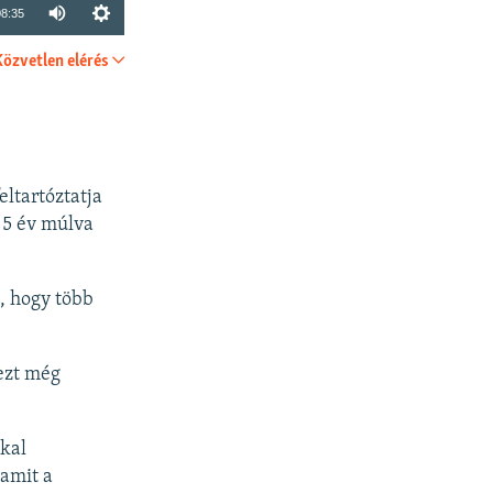
08:35
Közvetlen elérés
SHARE
eltartóztatja
 5 év múlva
, hogy több
ezt még
kkal
 amit a