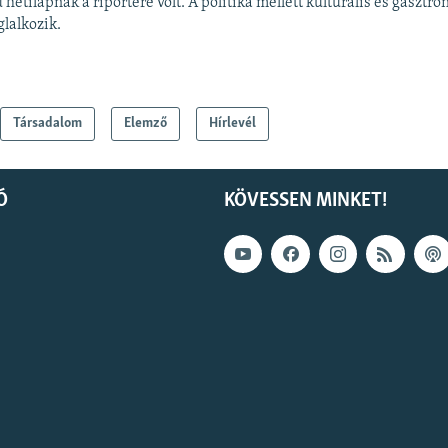
 hetilapnak a riportere volt. A politika mellett kulturális és gaszt
glalkozik.
Társadalom
Elemző
Hírlevél
Ó
KÖVESSEN MINKET!