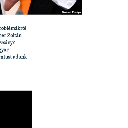
problémákról
ner Zoltán
rcsány?
gyar
extust adunk