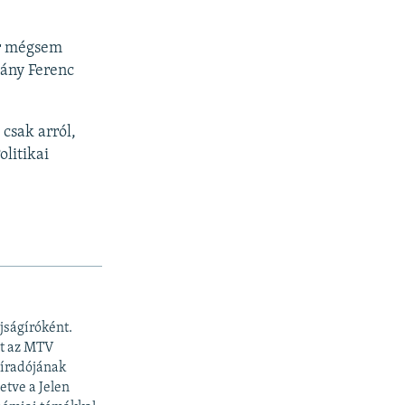
or mégsem
sány Ferenc
csak arról,
olitikai
újságíróként.
tt az MTV
Híradójának
etve a Jelen