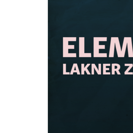
EURÓPAI UNIÓ
VILÁG
KLÍMAVÁLTOZÁS
A MÚLT TANULSÁGAI