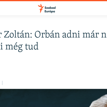
 Zoltán: Orbán adni már 
i még tud