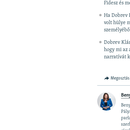
Fidesz és m
Ha Dobrev K
volt hülye 
személyéből
Dobrev Klár
hogy mi az a
narratívát k
Megosztás
Ben
Beny
Pály
parl
szer