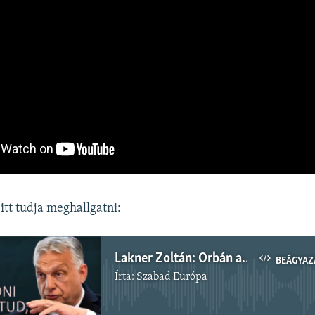
itt tudja meghallgatni:
Lakner Zoltán: Orbán adni már nem, de elvenni még tud
BEÁGYAZ
Írta:
Szabad Európa
Jelenleg nincs elérhető tartalom