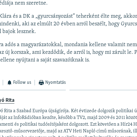
édiája nem szeretne.
lára és a DK a „gyurcsányozást” teherként élte meg, akk
mindenki, aki az elmúlt 20 évben arról beszélt, hogy Gyurc
 bajok lesznek.
a adós a magyarázatokkal, mondania kellene valamit nem 
z új korszak, ami kezdődik, de arról is, hogy mi zárult le. P
ellene nyújtani a saját szavazóiknak is.
Follow us
Nyomtatás
yó Rita
ó Rita a Szabad Európa újságírója. Két évtizede dolgozik politikai 
áját az InfoRádióban kezdte, később a TV2, majd 2009 és 2011 közö
amenti és politikai tudósítójaként dolgozott. Ezt követően a Hír24 
kesztő-műsorvezetője, majd az ATV Heti Napló című műsorának, ill