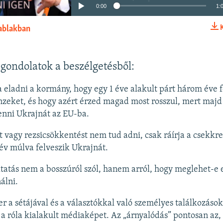
0:00
1:
 ablakban
BEÁGYAZÁS
gondolatok a beszélgetésből:
a eladni a kormány, hogy egy 1 éve alakult párt három éve f
nzeket, és hogy azért érzed magad most rosszul, mert majd
venni Ukrajnát az EU-ba.
 vagy rezsicsökkentést nem tud adni, csak ráírja a csekkre
 év múlva felveszik Ukrajnát.
tatás nem a bosszúról szól, hanem arról, hogy meglehet-e 
álni.
r a sétájával és a választókkal való személyes találkozáso
 a róla kialakult médiaképet. Az „árnyalódás” pontosan az,