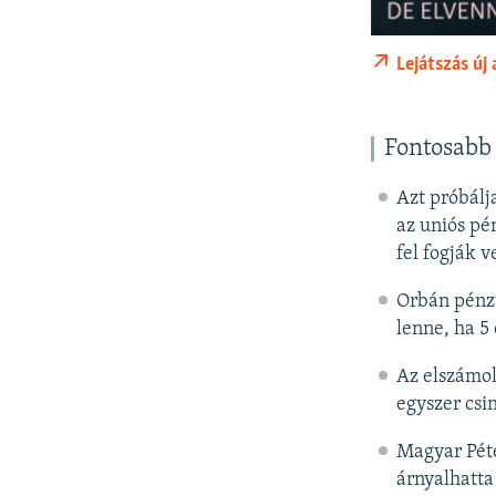
Lejátszás új
Fontosabb 
Azt próbálj
az uniós pé
fel fogják 
Orbán pénzt
lenne, ha 5
Az elszámol
egyszer csin
Magyar Péte
árnyalhatta