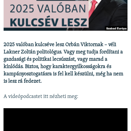
EURÓPAI UNIÓ
VILÁG
KLÍMAVÁLTOZÁS
A MÚLT TANULSÁGAI
2025 valóban kulcséve lesz Orbán Viktornak – véli
Lakner Zoltán politológus. Vagy meg tudja fordítani a
KÖVESSEN MINKET!
gazdasági és politikai lecsúszást, vagy marad a
kínlódás. Biztos, hogy karaktergyilkosságokra és
kampányosztogatásra is fel kell készülni, még ha nem
Valamennyi RFE/RL weboldal
is lesz rá fedezet.
A videópodcastet itt nézheti meg: