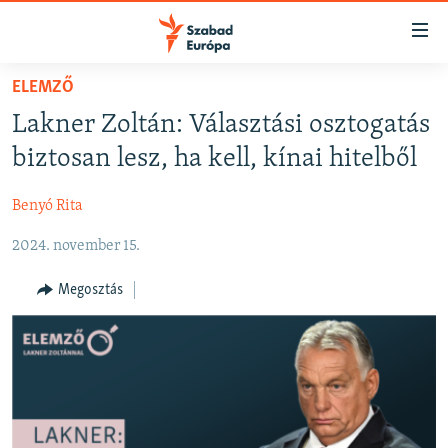
Akadálymentes
mód
Ugrás
ELEMZŐ
a
NAPIRENDEN
Lakner Zoltán: Választási osztogatás
fő
AKTUÁLIS
oldalra
biztosan lesz, ha kell, kínai hitelből
PODCASTOK
Ugrás
a
Benyó Rita
VIDEÓK
tartalomjegyzékre
2024. november 15.
ELEMZŐ
Ugrás
a
NER15
Megosztás
keresésre
SZABADON
TÁRSADALOM
DEMOKRÁCIA
A PÉNZ NYOMÁBAN