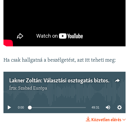
Ha csak hallgatná a beszélgetést, azt itt teheti meg:
Lakner Zoltán: Választási osztogatás biztosan lesz, ha kell, kínai hitelből
Írta:
Szabad Európa
Jelenleg nincs elérhető tartalom
0:00
49:31
Közvetlen elérés