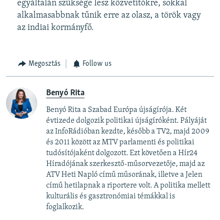
egyáltalán szüksége lesz közvetítőkre, sokkal
alkalmasabbnak tűnik erre az olasz, a török vagy
az indiai kormányfő.
Megosztás
Follow us
Benyó Rita
Benyó Rita a Szabad Európa újságírója. Két
évtizede dolgozik politikai újságíróként. Pályáját
az InfoRádióban kezdte, később a TV2, majd 2009
és 2011 között az MTV parlamenti és politikai
tudósítójaként dolgozott. Ezt követően a Hír24
Híradójának szerkesztő-műsorvezetője, majd az
ATV Heti Napló című műsorának, illetve a Jelen
című hetilapnak a riportere volt. A politika mellett
kulturális és gasztronómiai témákkal is
foglalkozik.