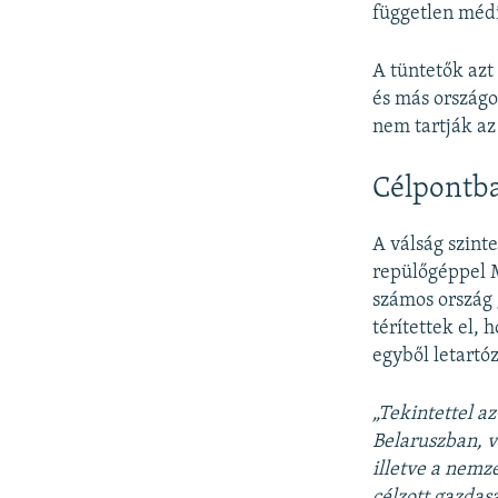
független médi
A tüntetők azt
és más országo
nem tartják az
Célpontba
A válság szint
repülőgéppel M
számos ország
térítettek el, 
egyből letartó
„Tekintettel a
Belaruszban, v
illetve a nemz
célzott gazdas