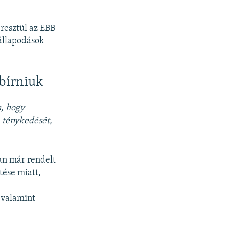
eresztül az EBB
állapodások
 bírniuk
, hogy
a ténykedését,
an már rendelt
tése miatt,
, valamint