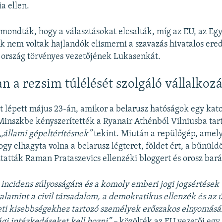
a ellen.
 mondták, hogy a választásokat elcsalták, míg az EU, az Eg
k nem voltak hajlandók elismerni a szavazás hivatalos ere
 ország törvényes vezetőjének Lukasenkát.
n a rezsim túlélését szolgáló vállalkoz
et lépett május 23-án, amikor a belarusz hatóságok egy kat
inszkbe kényszerítették a Ryanair Athénból Vilniusba tart
„állami gépeltérítésnek”
tekint. Miután a repülőgép, amely
hogy elhagyta volna a belarusz légteret, földet ért, a bűnül
ztatták Raman Prataszevics ellenzéki bloggert és orosz bará
z incidens súlyosságára és a komoly emberi jogi jogsértések
alamint a civil társadalom, a demokratikus ellenzék és az ú
eti kisebbségekhez tartozó személyek erőszakos elnyomásá
ági intézkedéseket kell hozni” –
közölték az EU vezetői egy