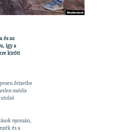
a és az
a, így a
re kirótt
nyesen őrizetbe
getlen média
utolsó
ztások nyomán,
enzék és a