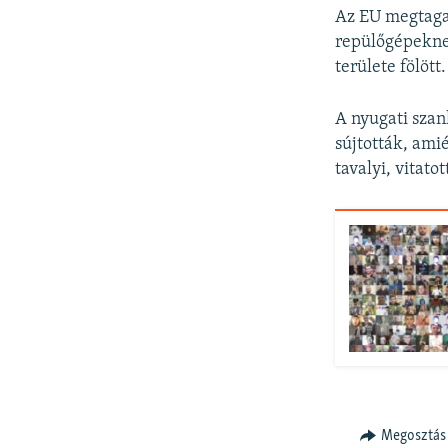
Az EU megtagad
repülőgépeknek
területe fölött.
A nyugati szan
sújtották, ami
tavalyi, vitato
Megosztás