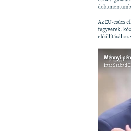
dokumentumb
Az EU-csúcs el
fegyverek, kő
előállításához
Mennyi pén
Írta:
Szabad 