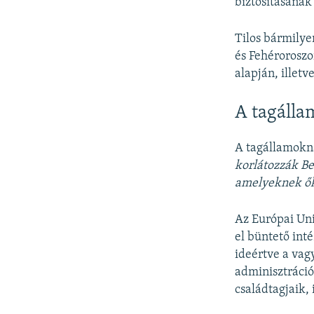
biztosításának 
Tilos bármilye
és Fehérorosz
alapján, illet
A tagálla
A tagállamokn
korlátozzák Be
amelyeknek ők
Az Európai Un
el büntető int
ideértve a vag
adminisztráció
családtagjaik, 