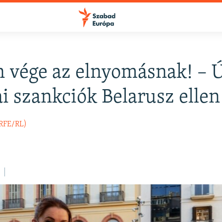
 vége az elnyomásnak! – Ú
FELIRATKOZÁS
i szankciók Belarusz ellen
Apple Podcasts
(RFE/RL)
Spotify
Feliratkozás