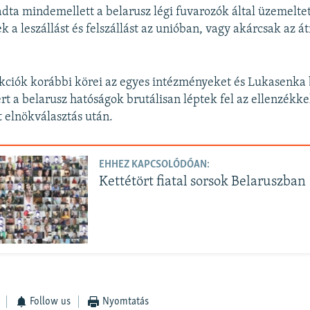
ta mindemellett a belarusz légi fuvarozók által üzemeltet
 a leszállást és felszállást az unióban, vagy akárcsak az át
kciók korábbi körei az egyes intézményeket és Lukasenka b
ért a belarusz hatóságok brutálisan léptek fel az ellenzékk
tt elnökválasztás után.
EHHEZ KAPCSOLÓDÓAN:
Kettétört fiatal sorsok Belaruszban
Follow us
Nyomtatás