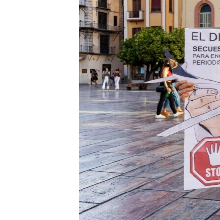
EURÓPAI UNIÓ
VILÁG
KLÍMAVÁLTOZÁS
A MÚLT TANULSÁGAI