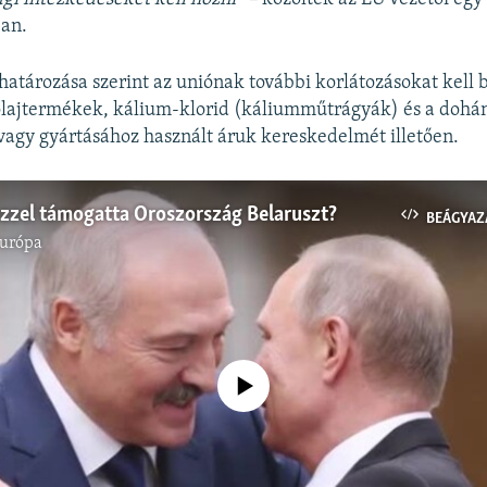
an.
határozása szerint az uniónak további korlátozásokat kell 
olajtermékek, kálium-klorid (káliumműtrágyák) és a doh
 vagy gyártásához használt áruk kereskedelmét illetően.
zzel támogatta Oroszország Belaruszt?
BEÁGYAZ
Európa
Jelenleg nincs elérhető tartalom