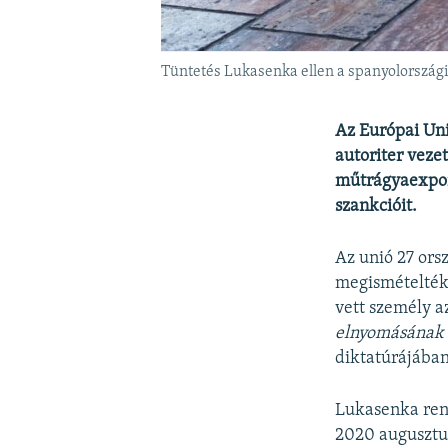
Tüntetés Lukasenka ellen a spanyolországi
Az Európai Uni
autoriter veze
műtrágyaexport
szankcióit.
Az unió 27 ors
megismételték 
vett személy a
elnyomásának 
diktatúrájában
Lukasenka rend
2020 augusztus