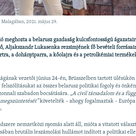
 Malagában, 2021. május 29.
ó meghozta a belarusz gazdaság kulcsfontosságú ágazatair
tő, Aljakszandr Lukasenka rezsimjének fő bevételi forrásair
ra, a dohányiparra, a kőolajra és a petrolkémiai termékek
zágának vezetői június 24-én, Brüsszelben tartott ülésükön
felszólításukat az összes belarusz politikai fogoly és önké
zonnali szabadon bocsátására.
„A civil társadalom és a füg
megszüntetését”
követelték – ahogy fogalmaztak – Európa 
.
szere nemzetközi nyomás alatt áll, mióta a vitatott válas
ában brutális leszámolási hullámot indított a politikai ell