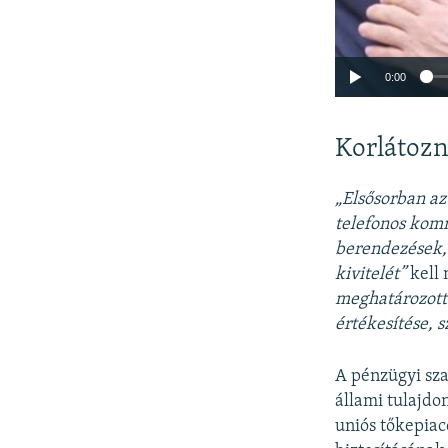
0:00
Korlátozn
„Elsősorban az
telefonos komm
berendezések, 
kivitelét”
kell 
meghatározott
értékesítése, s
A pénzügyi sza
állami tulajdo
uniós tőkepiac