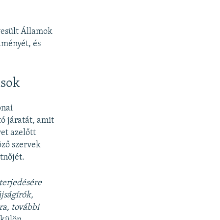
yesült Államok
dményét, és
ások
onai
ó járatát, amit
et azelőtt
döző szervek
tnőjét.
 terjedésére
jságírók,
ra, további
 külön