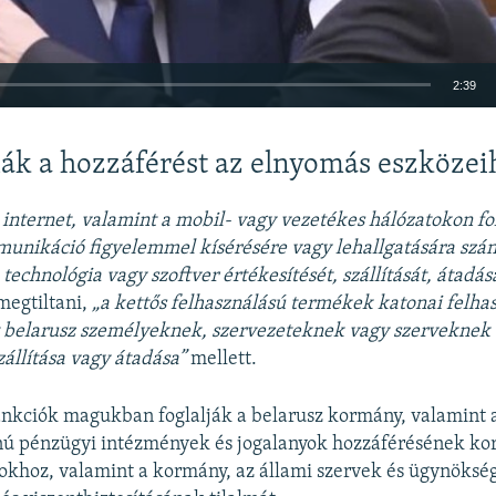
2:39
BEÁGYAZÁS
ák a hozzáférést az elnyomás eszközeih
 internet, valamint a mobil- vagy vezetékes hálózatokon fo
unikáció figyelemmel kísérésére vagy lehallgatására szán
Auto
240p
360p
480p
technológia vagy szoftver értékesítését, szállítását, átadás
megtiltani,
„a kettős felhasználású termékek katonai felhas
720p
1080p
 belarusz személyeknek, szervezeteknek vagy szerveknek 
zállítása vagy átadása”
mellett.
nkciók magukban foglalják a belarusz kormány, valamint 
nú pénzügyi intézmények és jogalanyok hozzáférésének kor
okhoz, valamint a kormány, az állami szervek és ügynöksé