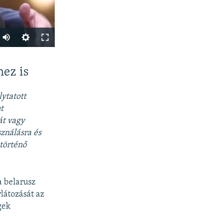
Auto
240p
SHARE
ez is
360p
480p
lytatott
720p
t
át vagy
1080p
ználásra és
történő
px
width
a belarusz
látozását az
gek