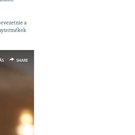
bevezetnie a
ánytermékek
ÁS
SHARE