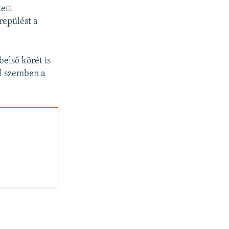
ett
repülést a
első körét is
el szemben a