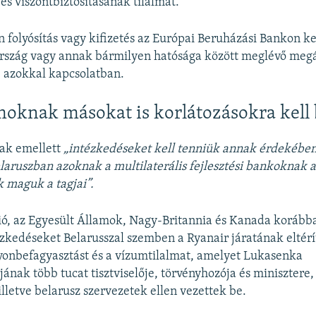
és viszontbiztosításának tilalmát.
n folyósítás vagy kifizetés az Európai Beruházási Bankon k
ország vagy annak bármilyen hatósága között meglévő meg
ve azokkal kapcsolatban.
moknak másokat is korlátozásokra kell
ak emellett
„intézkedéseket kell tenniük annak érdekében
laruszban azoknak a multilaterális fejlesztési bankoknak 
 maguk a tagjai”.
ió, az Egyesült Államok, Nagy-Britannia és Kanada korább
ézkedéseket Belarusszal szemben a Ryanair járatának eltérí
yonbefagyasztást és a vízumtilalmat, amelyet Lukasenka
jának több tucat tisztviselője, törvényhozója és minisztere
illetve belarusz szervezetek ellen vezettek be.