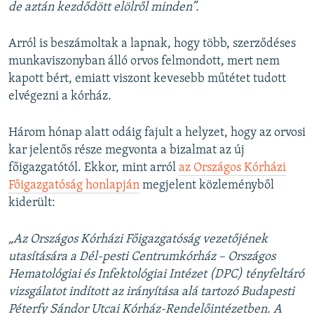
de aztán kezdődött elölről minden”.
Arról is beszámoltak a lapnak, hogy több, szerződéses
munkaviszonyban álló orvos felmondott, mert nem
kapott bért, emiatt viszont kevesebb műtétet tudott
elvégezni a kórház.
Három hónap alatt odáig fajult a helyzet, hogy az orvosi
kar jelentős része megvonta a bizalmat az új
főigazgatótól. Ekkor, mint arról
az Országos Kórházi
Főigazgatóság honlapján
megjelent közleményből
kiderült:
„Az Országos Kórházi Főigazgatóság vezetőjének
utasítására a Dél-pesti Centrumkórház – Országos
Hematológiai és Infektológiai Intézet (DPC) tényfeltáró
vizsgálatot indított az irányítása alá tartozó Budapesti
Péterfy Sándor Utcai Kórház-Rendelőintézetben. A