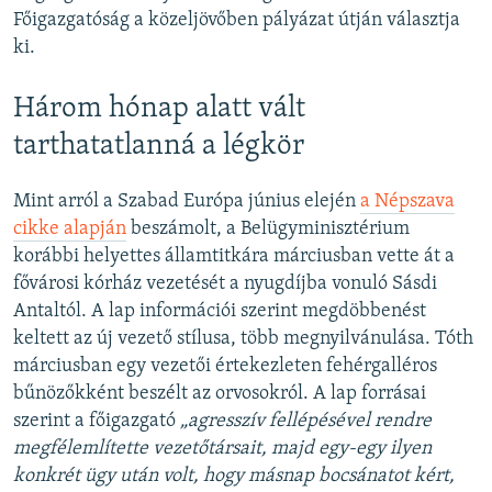
Főigazgatóság a közeljövőben pályázat útján választja
ki.
Három hónap alatt vált
tarthatatlanná a légkör
Mint arról a Szabad Európa június elején
a Népszava
cikke alapján
beszámolt, a Belügyminisztérium
korábbi helyettes államtitkára márciusban vette át a
fővárosi kórház vezetését a nyugdíjba vonuló Sásdi
Antaltól. A lap információi szerint megdöbbenést
keltett az új vezető stílusa, több megnyilvánulása. Tóth
márciusban egy vezetői értekezleten fehérgalléros
bűnözőkként beszélt az orvosokról. A lap forrásai
szerint a főigazgató
„agresszív fellépésével rendre
megfélemlítette vezetőtársait, majd egy-egy ilyen
konkrét ügy után volt, hogy másnap bocsánatot kért,