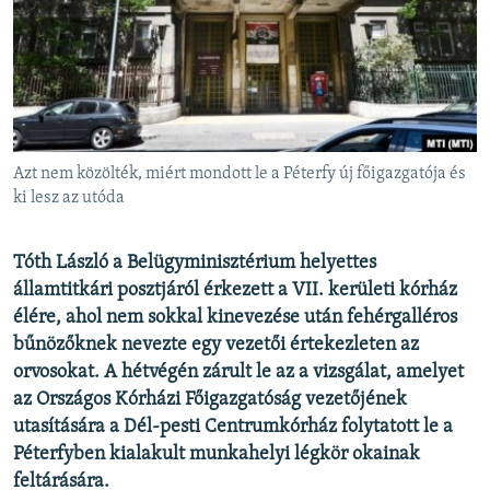
EURÓPAI UNIÓ
VILÁG
KLÍMAVÁLTOZÁS
A MÚLT TANULSÁGAI
Azt nem közölték, miért mondott le a Péterfy új főigazgatója és
KÖVESSEN MINKET!
ki lesz az utóda
Tóth László a Belügyminisztérium helyettes
államtitkári posztjáról érkezett a VII. kerületi kórház
Valamennyi RFE/RL weboldal
élére, ahol nem sokkal kinevezése után fehérgalléros
bűnözőknek nevezte egy vezetői értekezleten az
orvosokat. A hétvégén zárult le az a vizsgálat, amelyet
az Országos Kórházi Főigazgatóság vezetőjének
utasítására a Dél-pesti Centrumkórház folytatott le a
Péterfyben kialakult munkahelyi légkör okainak
feltárására.