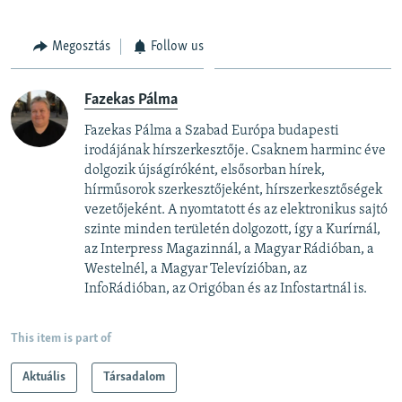
Megosztás
Follow us
Fazekas Pálma
Fazekas Pálma a Szabad Európa budapesti
irodájának hírszerkesztője. Csaknem harminc éve
dolgozik újságíróként, elsősorban hírek,
hírműsorok szerkesztőjeként, hírszerkesztőségek
vezetőjeként. A nyomtatott és az elektronikus sajtó
szinte minden területén dolgozott, így a Kurírnál,
az Interpress Magazinnál, a Magyar Rádióban, a
Westelnél, a Magyar Televízióban, az
InfoRádióban, az Origóban és az Infostartnál is.
This item is part of
Aktuális
Társadalom