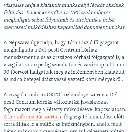
vizsgálat célja a kialakult munkahelyi légkör okainak
feltárása. Ennek keretében a DPC szakemberei
meghallgatásokat folytatnak és áttekintik a belső,
szervezeti működéshez kapcsolódó dokumentumokat."
A Népszava úgy tudja, hogy Tóth László főigazgatót
meghallgatta a Dél-pesti Centrum kórház
menedzsmentje és az országos kórházi főigazgató is, a
vizsgálat során pedig szombaton és vasárnap több mint
30 főorvost hallgattak meg az intézményben kialakult
és már a betegellátást veszélyeztető körülményekről.
A vizsgálat után az OKFÖ közleménye szerint a Dél-
pesti Centrum kórház változtatási javaslatokat
fogalmazott meg a Péterfy működésével kapcsolatban.
A lap információi szerint
a főigazgató lemondása előtt
sorra álltak le a műtők az intézményben, ahol a múlt
héten már csak a szemészeti, orr-fül-gégészeti műtéti