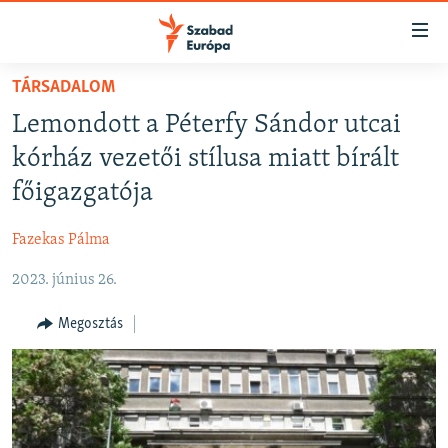
Akadálymentes
mód
Ugrás
TÁRSADALOM
a
NAPIRENDEN
Lemondott a Péterfy Sándor utcai
fő
AKTUÁLIS
oldalra
kórház vezetői stílusa miatt bírált
FELIRATKOZÁS
PODCASTOK
Ugrás
főigazgatója
a
VIDEÓK
tartalomjegyzékre
Fazekas Pálma
Spotify
ELEMZŐ
Ugrás
a
2023. június 26.
NER15
Feliratkozás
keresésre
SZABADON
Megosztás
TÁRSADALOM
DEMOKRÁCIA
A PÉNZ NYOMÁBAN