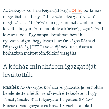
Az Országos Kórházi Főigazgatóság a
24.hu
portálnak
megerősítette, hogy Tóth László főigazgató vezetői
megbízása saját kérésére megszűnt, azt azonban nem
közölte, hogy miért mondott le a kórházigazgató, és ki
lesz az utóda. Egy nappal korábban hozták
nyilvánosságra, hogy lezárult az Országos Kórházi
Főigazgatóság (OKFŐ) vezetőjének utasítására a
kórházban indított tényfeltáró vizsgálat.
A kórház mindhárom igazgatóját
leváltották
Frissítés:
Az Országos Kórházi Főigazgató,
Jenei Zoltán
bejelentette a hétfői rendkívüli értekezleten, hogy
Tersztyánszky Rita főigazgató-helyettes, Szilágyi
Emese orvos-igazgató és Kaszai Erzsébet ápolási