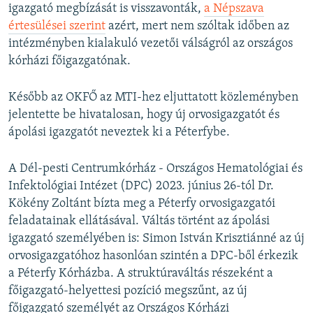
igazgató megbízását is visszavonták,
a Népszava
értesülései szerint
azért, mert nem szóltak időben az
intézményben kialakuló vezetői válságról az országos
kórházi főigazgatónak.
Később az OKFŐ az MTI-hez eljuttatott közleményben
jelentette be hivatalosan, hogy új orvosigazgatót és
ápolási igazgatót neveztek ki a Péterfybe.
A Dél-pesti Centrumkórház - Országos Hematológiai és
Infektológiai Intézet (DPC) 2023. június 26-tól Dr.
Kökény Zoltánt bízta meg a Péterfy orvosigazgatói
feladatainak ellátásával. Váltás történt az ápolási
igazgató személyében is: Simon István Krisztiánné az új
orvosigazgatóhoz hasonlóan szintén a DPC-ből érkezik
a Péterfy Kórházba. A struktúraváltás részeként a
főigazgató-helyettesi pozíció megszűnt, az új
főigazgató személyét az Országos Kórházi