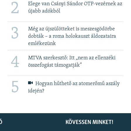
2
Elege van Csányi Sándor OTP-vezérnek az
újabb adókból
3
Még az újszülötteket is meszesgödörbe
dobták – a roma holokauszt áldozataira
emlékezünk
4
MTVA szerkesztő: Itt „nem az ellenzéki
összefogást támogatják”
5
Hogyan hűthető az atomerőmű aszály
idején?
Ó
KÖVESSEN MINKET!