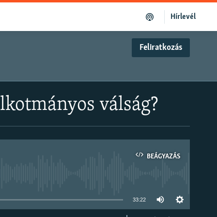
Hírlevél
Feliratkozás
alkotmányos válság?
BEÁGYAZÁS
om
33:22