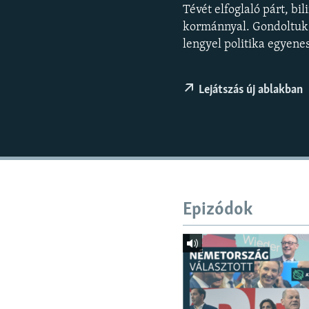
EURÓPAI UNIÓ
Tévét elfoglaló párt, bi
VILÁG
kormánnyal. Gondoltuk, 
lengyel politika egyenes
KLÍMAVÁLTOZÁS
A MÚLT TANULSÁGAI
Lejátszás új ablakban
Epizódok