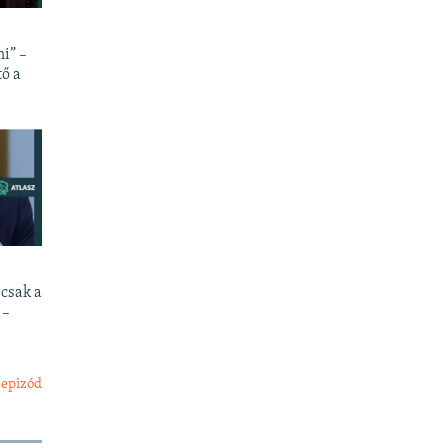
i” –
ő a
csak a
 –
 epizód