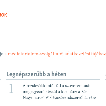
MOK
lja
a médiatartalom-szolgáltatói adatkezelési tájéko
Legnépszerűbb a héten
1
A rezsicsökkentés üti a szuverenitást:
megegyezni készül a kormány a Bős-
Nagymarosi Vízlépcsőrendszerről 2. rész