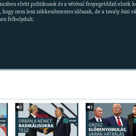
lincsben elvitt politikusok és a vétóval fenyegetődző elnök k
hogy nem lesz zökkenőmentes időszak, de a tavaly őszi vá
en felbolydult.