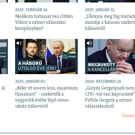
2025. FEBRUÁR 14.
2025. JANUÁR 31.
Mekkora hatással van Orbán
„Ukrajna meg fog maradn
Viktor a német választási
mondja a katonai szakért
kampányban?
háborúról
2025. JANUÁR 03.
2024. DECEMBER 20.
 új
„Béke itt sosem lesz, maximum
„Gulyás Gergelynek nem 
tűzszünet” – szakértők a
CDU-val van kapcsolata”
negyedik évébe lépő orosz–
Prőhle Gergely a német
ukrán háborúról
választásokról
Összes