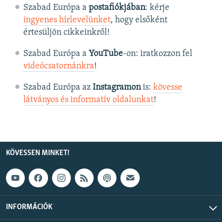
Szabad Európa a
postafiókjában
: kérje
ingyenes hírlevelünket
, hogy elsőként
értesüljön cikkeinkről!
Szabad Európa a
YouTube
-on: iratkozzon fel
videócsatornánkra
!
Szabad Európa az
Instagramon
is:
kövesse
látványos és informatív oldalunkat
! ​
KÖVESSEN MINKET!
INFORMÁCIÓK