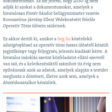
dokumentumait. Ez azt jelenti, hogy 2030-ig nem
adják ki azokat a dokumentumokat, amelyek a
hivatalosan Pintér Sándor belügyminiszter vezette
Koronavírus-járvány Elleni Védekezésért Felelős
Operatív Törzs ülésein születnek.
Ez akkor derült ki, amikor a
hvg.hu
közérdekű
adatigényléssel az operatív törzs összes üléséről készült
jegyzőkönyv vagy feljegyzés, jelentés kiadását kérte. A
hivatalos indoklás szerint közfeladatot ellátó szervről
van szó, és a keletkezésüktől számított tíz évig nem
nyilvánosak azok az adatok, amelyek alapján a testület
meghozta a döntéseit, illetve azok sem, amelyek a
döntéshozatalkor készültek.