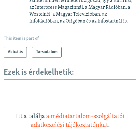
szinte minden területén dolgozott, így a Kurírnál,
az Interpress Magazinnál, a Magyar Rádióban, a
Westelnél, a Magyar Televízióban, az
InfoRádióban, az Origóban és az Infostartnál is.
This item is part of
Aktuális
Társadalom
Ezek is érdekelhetik:
Itt a találja
a médiatartalom-szolgáltatói
adatkezelési tájékoztatónkat
.