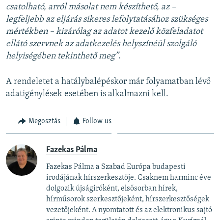
csatolható, arról másolat nem készíthető, az –
legfeljebb az eljárás sikeres lefolytatásához szükséges
mértékben – kizárólag az adatot kezelő közfeladatot
ellátó szervnek az adatkezelés helyszínéül szolgáló
helyiségében tekinthető meg”
.
A rendeletet a hatálybalépéskor már folyamatban lévő
adatigénylések esetében is alkalmazni kell.
Megosztás
Follow us
Fazekas Pálma
Fazekas Pálma a Szabad Európa budapesti
irodájának hírszerkesztője. Csaknem harminc éve
dolgozik újságíróként, elsősorban hírek,
hírműsorok szerkesztőjeként, hírszerkesztőségek
vezetőjeként. A nyomtatott és az elektronikus sajtó