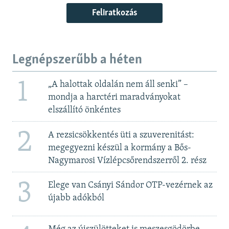
Feliratkozás
Legnépszerűbb a héten
1
„A halottak oldalán nem áll senki” –
mondja a harctéri maradványokat
elszállító önkéntes
2
A rezsicsökkentés üti a szuverenitást:
megegyezni készül a kormány a Bős-
Nagymarosi Vízlépcsőrendszerről 2. rész
3
Elege van Csányi Sándor OTP-vezérnek az
újabb adókból