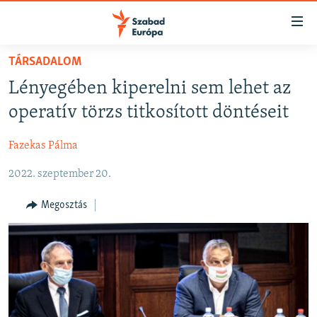
Akadálymentes
mód
Ugrás
TÁRSADALOM
a
NAPIRENDEN
Lényegében kiperelni sem lehet az
fő
AKTUÁLIS
oldalra
operatív törzs titkosított döntéseit
FELIRATKOZÁS
PODCASTOK
Ugrás
a
Fazekas Pálma
VIDEÓK
tartalomjegyzékre
Spotify
2022. szeptember 20.
ELEMZŐ
Ugrás
a
NER15
Megosztás
Feliratkozás
keresésre
SZABADON
TÁRSADALOM
DEMOKRÁCIA
A PÉNZ NYOMÁBAN