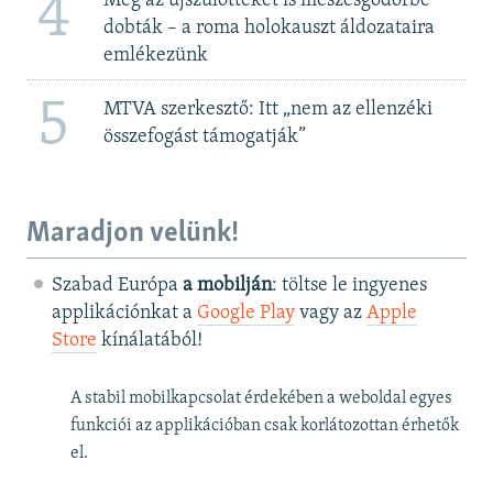
4
Még az újszülötteket is meszesgödörbe
dobták – a roma holokauszt áldozataira
emlékezünk
5
MTVA szerkesztő: Itt „nem az ellenzéki
összefogást támogatják”
Maradjon velünk!
Szabad Európa
a mobilján
: töltse le ingyenes
applikációnkat a
Google Play
vagy az
Apple
Store
kínálatából!
A stabil mobilkapcsolat érdekében a weboldal egyes
funkciói az applikációban csak korlátozottan érhetők
el.