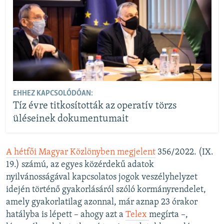
EHHEZ KAPCSOLÓDÓAN:
Tíz évre titkosították az operatív törzs
üléseinek dokumentumait
A hétfői Magyar Közlönyben megjelent
356/2022. (IX.
19.) számú, az egyes közérdekű adatok
nyilvánosságával kapcsolatos jogok veszélyhelyzet
idején történő gyakorlásáról szóló kormányrendelet,
amely gyakorlatilag azonnal, már aznap 23 órakor
hatályba is lépett – ahogy azt a
Telex
megírta
–,