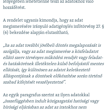
lényegében lehetetlenné teszi az adatokhoz való
hozzáférést.
A rendelet ugyanis kimondja, hogy az adat
megismerésére irányuló adatigénylés infótörvény 27. §
(6) bekezdése alapján elutasítható,
„ha az adat további jövőbeli döntés megalapozását is
szolgálja, vagy az adat megismerése a közfeladatot
ellátó szerv törvényes működési rendjét vagy feladat-
és hatáskörének illetéktelen külső befolyástól mentes
ellátását, így különösen az adatot keletkeztető
álláspontjának a döntések előkészítése során történő
szabad kifejtését veszélyeztetné”
.
Az egyik paragrafus szerint az ilyen adatokkal
„összefüggésben indult közigazgatási hatósági vagy
bírósági eljárásban az adat az iratokhoz nem