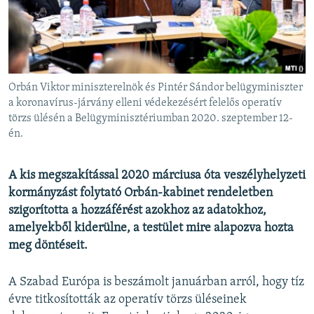
EURÓPAI UNIÓ
VILÁG
KLÍMAVÁLTOZÁS
A MÚLT TANULSÁGAI
Orbán Viktor miniszterelnök és Pintér Sándor belügyminiszter
a koronavírus-járvány elleni védekezésért felelős operatív
törzs ülésén a Belügyminisztériumban 2020. szeptember 12-
KÖVESSEN MINKET!
én.
A kis megszakítással 2020 márciusa óta veszélyhelyzeti
Valamennyi RFE/RL weboldal
kormányzást folytató Orbán-kabinet rendeletben
szigorította a hozzáférést azokhoz az adatokhoz,
amelyekből kiderülne, a testület mire alapozva hozta
meg döntéseit.
A Szabad Európa is beszámolt januárban arról, hogy tíz
évre titkosították
az operatív törzs üléseinek