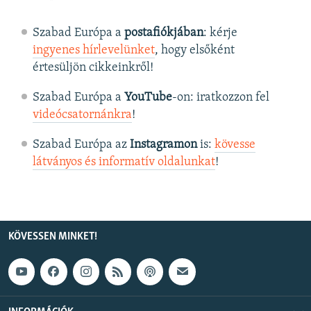
Szabad Európa a
postafiókjában
: kérje
ingyenes hírlevelünket
, hogy elsőként
értesüljön cikkeinkről!
Szabad Európa a
YouTube
-on: iratkozzon fel
videócsatornánkra
!
Szabad Európa az
Instagramon
is:
kövesse
látványos és informatív oldalunkat
! ​
KÖVESSEN MINKET!