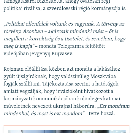
támogatásáról biztosította, ahogy óvatosan régi
politikai riválisa, a szverdlovszki régió kormányzója is.
„Politikai ellenfelek voltunk és vagyunk. A törvény az
törvény. Azonban – akárcsak mindenki mást – őt is
megilleti a korrektség és a tisztelet, és remélem, hogy
meg is kapja”
– mondta Telegramra feltöltött
videójában Jevgenyij Kujvasev.
Rojzman előállítása közben azt mondta a lakásához
gyűlt újságíróknak, hogy valószínűleg Moszkvába
fogják szállítani. Tájékoztatása szerint a hatóságok
amiatt vegzálják, hogy invázióként hivatkozott a
kormányzati kommunikációban különleges katonai
műveletnek nevezett ukrajnai háborúra.
„Ezt mondtam
mindenhol, és most is ezt mondom”
– tette hozzá.