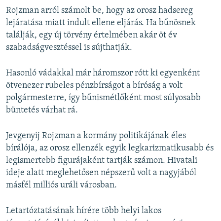
Rojzman arról számolt be, hogy az orosz hadsereg
lejáratása miatt indult ellene eljárás. Ha bűnösnek
találják, egy új törvény értelmében akár öt év
szabadságvesztéssel is sújthatják.
Hasonló vádakkal már háromszor rótt ki egyenként
ötvenezer rubeles pénzbírságot a bíróság a volt
polgármesterre, így bűnismétlőként most súlyosabb
büntetés várhat rá.
Jevgenyij Rojzman a kormány politikájának éles
bírálója, az orosz ellenzék egyik legkarizmatikusabb és
legismertebb figurájaként tartják számon. Hivatali
ideje alatt meglehetősen népszerű volt a nagyjából
másfél milliós uráli városban.
Letartóztatásának hírére több helyi lakos