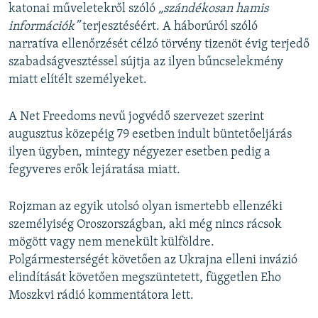
katonai műveletekről szóló
„szándékosan hamis
információk”
terjesztéséért. A háborúról szóló
narratíva ellenőrzését célzó törvény tizenöt évig terjedő
szabadságvesztéssel sújtja az ilyen bűncselekmény
miatt elítélt személyeket.
A Net Freedoms nevű jogvédő szervezet szerint
augusztus közepéig 79 esetben indult büntetőeljárás
ilyen ügyben, mintegy négyezer esetben pedig a
fegyveres erők lejáratása miatt.
Rojzman az egyik utolsó olyan ismertebb ellenzéki
személyiség Oroszországban, aki még nincs rácsok
mögött vagy nem menekült külföldre.
Polgármesterségét követően az Ukrajna elleni invázió
elindítását követően megszüntetett, független Eho
Moszkvi rádió kommentátora lett.