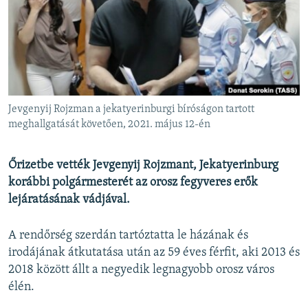
EURÓPAI UNIÓ
VILÁG
KLÍMAVÁLTOZÁS
A MÚLT TANULSÁGAI
Jevgenyij Rojzman a jekatyerinburgi bíróságon tartott
KÖVESSEN MINKET!
meghallgatását követően, 2021. május 12-én
Őrizetbe vették Jevgenyij Rojzmant,
Jekatyerinburg
korábbi polgármesterét az orosz fegyveres erők
Valamennyi RFE/RL weboldal
lejáratásának vádjával.
A rendőrség szerdán tartóztatta le házának és
irodájának átkutatása után az 59 éves férfit, aki 2013 és
2018 között állt a negyedik legnagyobb orosz város
élén.