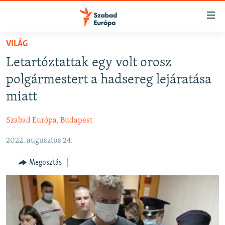
Akadálymentes
mód
Ugrás
VILÁG
a
NAPIRENDEN
Letartóztattak egy volt orosz
fő
AKTUÁLIS
oldalra
polgármestert a hadsereg lejáratása
FELIRATKOZÁS
PODCASTOK
Ugrás
miatt
a
VIDEÓK
tartalomjegyzékre
Szabad Európa, Budapest
Spotify
ELEMZŐ
Ugrás
a
2022. augusztus 24.
NER15
Feliratkozás
keresésre
SZABADON
Megosztás
TÁRSADALOM
DEMOKRÁCIA
A PÉNZ NYOMÁBAN