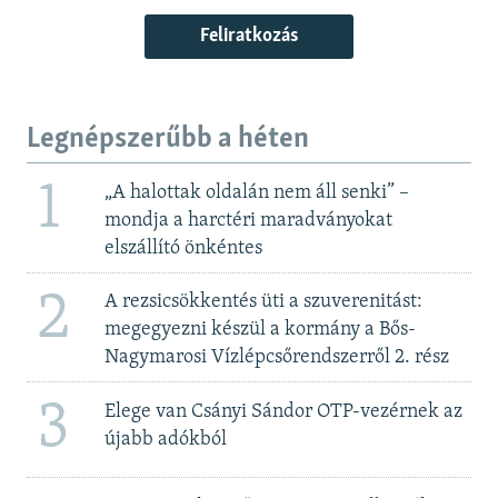
Feliratkozás
Legnépszerűbb a héten
1
„A halottak oldalán nem áll senki” –
mondja a harctéri maradványokat
elszállító önkéntes
2
A rezsicsökkentés üti a szuverenitást:
megegyezni készül a kormány a Bős-
Nagymarosi Vízlépcsőrendszerről 2. rész
3
Elege van Csányi Sándor OTP-vezérnek az
újabb adókból