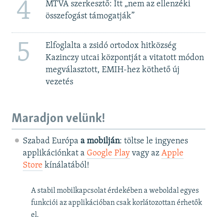
4
MTVA szerkesztő: Itt „nem az ellenzéki
összefogást támogatják”
5
Elfoglalta a zsidó ortodox hitközség
Kazinczy utcai központját a vitatott módon
megválasztott, EMIH-hez köthető új
vezetés
Maradjon velünk!
Szabad Európa
a mobilján
: töltse le ingyenes
applikációnkat a
Google Play
vagy az
Apple
Store
kínálatából!
A stabil mobilkapcsolat érdekében a weboldal egyes
funkciói az applikációban csak korlátozottan érhetők
el.