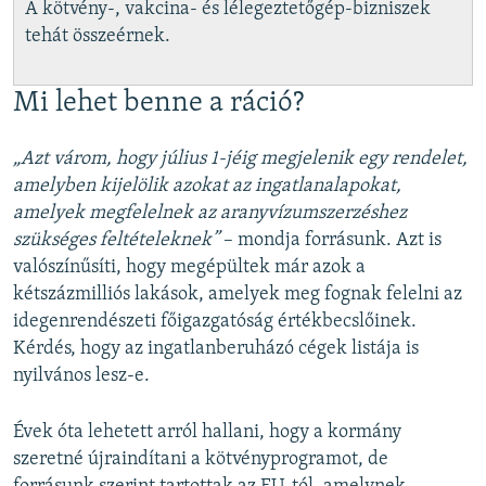
A kötvény-, vakcina- és lélegeztetőgép-bizniszek
tehát összeérnek.
Mi lehet benne a ráció?
„Azt várom, hogy július 1-jéig megjelenik egy rendelet,
amelyben kijelölik azokat az ingatlanalapokat,
amelyek megfelelnek az aranyvízumszerzéshez
szükséges feltételeknek”
– mondja forrásunk. Azt is
valószínűsíti, hogy megépültek már azok a
kétszázmilliós lakások, amelyek meg fognak felelni az
idegenrendészeti főigazgatóság értékbecslőinek.
Kérdés, hogy az ingatlanberuházó cégek listája is
nyilvános lesz-e.
Évek óta lehetett arról hallani, hogy a kormány
szeretné újraindítani a kötvényprogramot, de