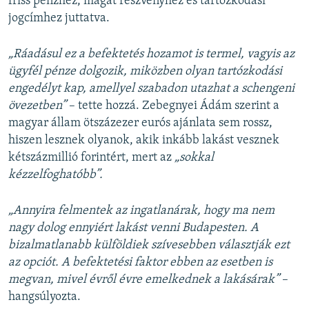
friss pénzhez, magát részvényhez és tartózkodási
jogcímhez juttatva.
„Ráadásul ez a befektetés hozamot is termel, vagyis az
ügyfél pénze dolgozik, miközben olyan tartózkodási
engedélyt kap, amellyel szabadon utazhat a schengeni
övezetben”
– tette hozzá. Zebegnyei Ádám szerint a
magyar állam ötszázezer eurós ajánlata sem rossz,
hiszen lesznek olyanok, akik inkább lakást vesznek
kétszázmillió forintért, mert az
„sokkal
kézzelfoghatóbb”.
„Annyira felmentek az ingatlanárak, hogy ma nem
nagy dolog ennyiért lakást venni Budapesten. A
bizalmatlanabb külföldiek szívesebben választják ezt
az opciót. A befektetési faktor ebben az esetben is
megvan, mivel évről évre emelkednek a lakásárak”
–
hangsúlyozta.