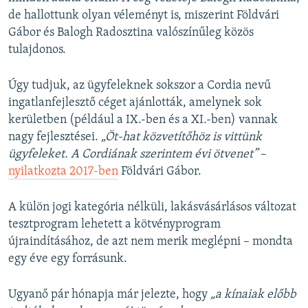
de hallottunk olyan véleményt is, miszerint Földvári
Gábor és Balogh Radosztina valószínűleg közös
tulajdonos.
Úgy tudjuk, az ügyfeleknek sokszor a Cordia nevű
ingatlanfejlesztő céget ajánlották, amelynek sok
kerületben (például a IX.-ben és a XI.-ben) vannak
nagy fejlesztései.
„Öt-hat közvetítőhöz is vittünk
ügyfeleket. A Cordiának szerintem évi ötvenet”
–
nyilatkozta 2017-ben
Földvári Gábor.
A külön jogi kategória nélküli, lakásvásárlásos változat
tesztprogram lehetett a kötvényprogram
újraindításához, de azt nem merik meglépni – mondta
egy éve egy forrásunk.
Ugyanő pár hónapja már jelezte, hogy
„a kínaiak előbb