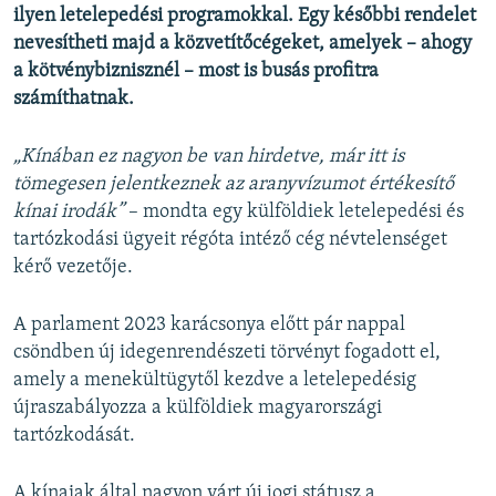
ilyen letelepedési programokkal. Egy későbbi rendelet
nevesítheti majd a közvetítőcégeket, amelyek – ahogy
a kötvénybiznisznél – most is busás profitra
számíthatnak.
„Kínában ez nagyon be van hirdetve, már itt is
tömegesen jelentkeznek az aranyvízumot értékesítő
kínai irodák”
– mondta egy külföldiek letelepedési és
tartózkodási ügyeit régóta intéző cég névtelenséget
kérő vezetője.
A parlament 2023 karácsonya előtt pár nappal
csöndben új idegenrendészeti törvényt fogadott el,
amely a menekültügytől kezdve a letelepedésig
újraszabályozza a külföldiek magyarországi
tartózkodását.
A kínaiak által nagyon várt új jogi státusz a