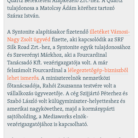
Quartz Befektetési Alapkezelő Zrt.-hez. A Quartz
tulajdonosa a Matolcsy Ádám köréhez tartozó
Száraz István.
A Syntonite alapításakor fizetendő
illetéket Vámosi-
Nagy Zsolt ügyvéd
fizette, aki kapcsolódik az SRF
Silk Road Zrt.-hez, a Syntonite egyik tulajdonosához
és Szeverényi Márkhoz, aki a Fourcardinal
Tanácsadó Kft. vezérigazgatója volt. A már
felszámolt Fourcardinal a
lélegeztetőgép-bizniszből
lehet ismerős
. A miniszterelnök nemzetközi
főtanácsadója, Rahói Zsuzsanna testvére volt a
vállalkozás ügyvezetője. A cég Szijjártó Péterhez és
Szabó László volt külügyminiszter-helyetteshez és
amerikai nagykövethez, majd a kormánypárti
sajtóholding, a Mediaworks elnök-
vezérigazgatójához is kapcsolható.