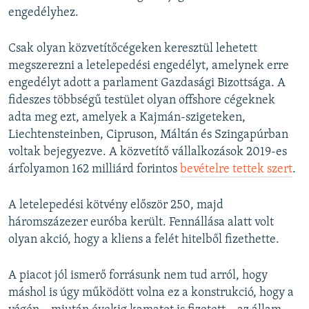
engedélyhez.
Csak olyan közvetítőcégeken keresztül lehetett
megszerezni a letelepedési engedélyt, amelynek erre
engedélyt adott a parlament Gazdasági Bizottsága. A
fideszes többségű testület olyan offshore cégeknek
adta meg ezt, amelyek a Kajmán-szigeteken,
Liechtensteinben, Cipruson, Máltán és Szingapúrban
voltak bejegyezve. A közvetítő vállalkozások 2019-es
árfolyamon 162 milliárd forintos
bevételre tettek szert
.
A letelepedési kötvény először 250, majd
háromszázezer euróba került. Fennállása alatt volt
olyan akció, hogy a kliens a felét hitelből fizethette.
A piacot jól ismerő forrásunk nem tud arról, hogy
máshol is úgy működött volna ez a konstrukció, hogy a