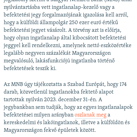
nyilvántartásba vett ingatlanalap-kezelő vagy a
befektetési jegy forgalmazójának igazolása kell arról,
hogy a külföldi állampolgár 250 ezer euró értékű
befektetési jegyet vásárolt. A törvény azt is előírja,
hogy olyan ingatlanalap által kibocsátott befektetési
jeggyel kell rendelkezni, amelynek nettó eszközértéke
legalább negyven százalékát Magyarországon
megvalósuló, lakásfunkciójú ingatlanba történő
befektetések teszik ki.
Az MNB úgy tájékoztatta a Szabad Európát, hogy 174
darab, közvetlenül ingatlanokba fektető alapot
tartottak nyilván 2023. december 31-én. A
jegybankban sem tudják, hogy az egyes ingatlanalapok
befektetései milyen arányban
oszlanak meg
a
kereskedelmi és lakóingatlanok, illetve a külföldön és
Magyarországon fekvő épületek között.