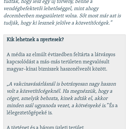
tudták, hogy lesz egy új törvény, benne a
vendégbefektetői lehetőséggel, mint ahogy
decemberben megszületett volna. Sőt most már azt is
tudják, hogy ki lesznek jelölve a közvetítőcégek.”
Kik lehetnek a nyertesek?
A média az elmúlt évtizedben feltárta a látványos
kapcsolódást a más-más területen megvalósult
magyar–kínai bizniszek haszonélvezői között.
„A vakcinavásárlásnál is botrányosan nagy haszon
volt a közvetítőcégeknél. Ha megnézzük, hogy a
céget, amelyik behozta, kinek adták el, akkor
minden szál ugyanoda vezet, a kötvényeké is.”
És a
lélegeztetőgépeké is.
A történet és a három üzleti terület