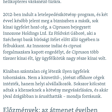
helikopteres várásnéző túrára.
2012-ben indult a letelepedésikötvény-program, és két
évvel később jelent meg a bizniszben a másik, sok
kínai ügyfelet hozó cég, a Cipruson bejegyzett
Innozone Holdings Ltd. Ez Földvári Gáboré, aki a
Széchenyi bank bírósági ítélet előtt álló ügyében is
felbukkant. Az Innozone indiai és ciprusi
forgalmazásra kapott engedélyt, de Cipruson több
tízezer kínai élt, így ügyfélkörük nagy része kínai volt.
Kínában számtalan cég létezik ilyen ügyfelek
toborzására. Nem a közvetítő-, jórészt offshore cégek
intézték, hanem helyi alvállalkozók. Sokszor kölcsönt
adtak a klienseknek a kötvény megvásárlására, és akár
jóval drágábban is árusíthatták – mondja forrásunk.
Előzmények: az átmenet éveiben