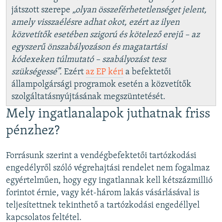
játszott szerepe
„olyan összeférhetetlenséget jelent,
amely visszaélésre adhat okot, ezért az ilyen
közvetítők esetében szigorú és kötelező erejű – az
egyszerű önszabályozáson és magatartási
kódexeken túlmutató – szabályozást tesz
szükségessé”.
Ezért
az EP kéri
a befektetői
állampolgársági programok esetén a közvetítők
szolgáltatásnyújtásának megszüntetését.
Mely ingatlanalapok juthatnak friss
pénzhez?
Forrásunk szerint a vendégbefektetői tartózkodási
engedélyről szóló végrehajtási rendelet nem fogalmaz
egyértelműen, hogy egy ingatlannak kell kétszázmillió
forintot érnie, vagy két-három lakás vásárlásával is
teljesítettnek tekinthető a tartózkodási engedéllyel
kapcsolatos feltétel.