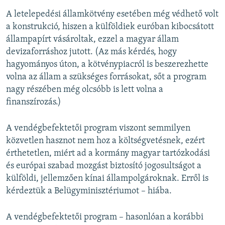
A letelepedési államkötvény esetében még védhető volt
a konstrukció, hiszen a külföldiek euróban kibocsátott
állampapírt vásároltak, ezzel a magyar állam
devizaforráshoz jutott. (Az más kérdés, hogy
hagyományos úton, a kötvénypiacról is beszerezhette
volna az állam a szükséges forrásokat, sőt a program
nagy részében még olcsóbb is lett volna a
finanszírozás.)
A vendégbefektetői program viszont semmilyen
közvetlen hasznot nem hoz a költségvetésnek, ezért
érthetetlen, miért ad a kormány magyar tartózkodási
és európai szabad mozgást biztosító jogosultságot a
külföldi, jellemzően kínai állampolgároknak. Erről is
kérdeztük a Belügyminisztériumot – hiába.
A vendégbefektetői program – hasonlóan a korábbi