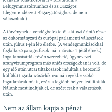
leállásra vonatkozóval is – fordultunk a
Belügyminisztériumhoz és az Országos
Idegenrendészeti Főigazgatósághoz, de nem
válaszoltak.)
A törvénynek a vendégbefektetői státuszt érintő része
az önkormányzati és európai parlamenti választások
után, július 1-jén lép életbe. (A vendégmunkásokkal
foglalkozó paragrafusok már március 1-jétől élnek.)
Ingatlanvásárlás révén szerezhető, úgynevezett
aranyvízumprogram más uniós országokban is volt, de
egy idő után utcai tiltakozások indultak a beözönlő
külföldi ingatlanvásárlók nyomán egekbe szökő
ingatlanárak miatt, ezért a legtöbb helyen leállították.
Nálunk most indítják el, de azért csak a választások
után.
Nem az állam kapja a pénzt