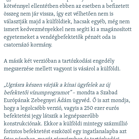
kötvénnyel ellentétben ebben az esetben a befizetett
összeg nem jár vissza, így ezt vélhetően nem is
választják majd a külföldiek, hacsak egyéb, még nem
ismert kedvezményekkel nem segíti ki a magánosított
egyetemeket a vendégbefektetők pénzét oda is
csatornázó kormány.
A másik két verzióban a tartózkodási engedély
megszerzése mellett vagyont is vásárol a külföldi.
„Ugrásra készen várják a kínai ügyfelek az új
befektetői vízumprogramot”
– mondta a Szabad
Európának Zebegnyei Ádám ügyvéd. Ő is azt mondja,
hogy a legolcsóbb verzió, vagyis a 250 ezer eurós
befektetési jegy látszik a legnépszerűbb
konstrukciónak. Ekkor a külföldi mintegy százmillió
forintos befektetést eszközöl egy ingatlanalapba azt