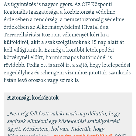
Az ügyintézés is nagyon gyors. Az OIF Központi
Regionális Igazgatósága a közbiztonság védelme
érdekében a rendőrség, a nemzetbiztonság védelme
érdekében az Alkotmányvédelmi Hivatal és a
Terrorelhárítási Központ véleményét kéri ki a
külföldiről, akit a szakszolgálatoknak 15 nap alatt át
kell világítaniuk. Ez még a korábbi letelepedési
kötvénynél előírt, harmincnapos határidőnél is
rövidebb. Pedig ott is arról írt a sajtó, hogy letelepedési
engedélyhez és schengeni vízumhoz jutottak szankciós
listán levő oroszok vagy szírek is.
Biztonsági kockázatok
„Nemrég felhívott valaki vasárnap délután, hogy
segítsek elintézni egy közlekedési szabálysértési
ügyét. Kérdeztem, hol van. Kiderült, hogy