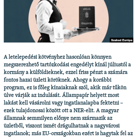
EURÓPAI UNIÓ
VILÁG
KLÍMAVÁLTOZÁS
A MÚLT TANULSÁGAI
KÖVESSEN MINKET!
A letelepedési kötvényhez hasonlóan könnyen
megszerezhető tartózkodási engedélyt kínál júliustól a
kormány a külföldieknek, ezzel friss pénzt a számára
fontos hazai üzleti köröknek. Ahogy a korábbi
Valamennyi RFE/RL weboldal
program, ez is főleg kínaiaknak szól, akik már tűkön
ülve várják az indulását. Állampapír helyett most
lakást kell vásárolni vagy ingatlanalapba fektetni –
ezek tulajdonosai között ott a NER-elit. A magyar
államnak semmilyen előnye nem származik az
üzletből, viszont ismét drágulhatnak a nagyvárosi
ingatlanok; más EU-országokban ezért is hagytak fel az