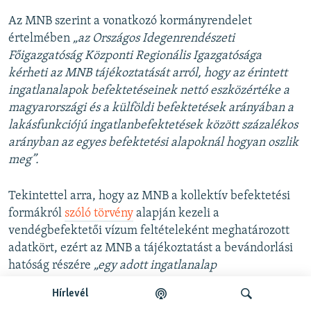
Az MNB szerint a vonatkozó kormányrendelet
értelmében
„az Országos Idegenrendészeti
Főigazgatóság Központi Regionális Igazgatósága
kérheti az MNB tájékoztatását arról, hogy az érintett
ingatlanalapok befektetéseinek nettó eszközértéke a
magyarországi és a külföldi befektetések arányában a
lakásfunkciójú ingatlanbefektetések között százalékos
arányban az egyes befektetési alapoknál hogyan oszlik
meg”.
Tekintettel arra, hogy az MNB a kollektív befektetési
formákról
szóló törvény
alapján kezeli a
vendégbefektetői vízum feltételeként meghatározott
adatkört, ezért az MNB a tájékoztatást a bevándorlási
hatóság részére
„egy adott ingatlanalap
vonatkozásában egyedileg megvizsgálva, az alapkezelő
Hírlevél
felügyeleti adatszolgáltatása alapján adja meg”.