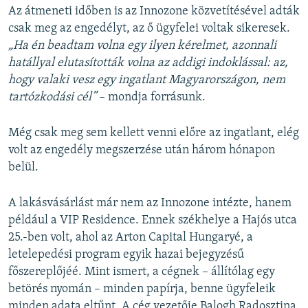
Az átmeneti időben is az Innozone közvetítésével adták
csak meg az engedélyt, az ő ügyfelei voltak sikeresek.
„Ha én beadtam volna egy ilyen kérelmet, azonnali
hatállyal elutasították volna az addigi indoklással: az,
hogy valaki vesz egy ingatlant Magyarországon, nem
tartózkodási cél”
– mondja forrásunk.
Még csak meg sem kellett venni előre az ingatlant, elég
volt az engedély megszerzése után három hónapon
belül.
A lakásvásárlást már nem az Innozone intézte, hanem
például a VIP Residence. Ennek székhelye a Hajós utca
25.-ben volt, ahol az Arton Capital Hungaryé, a
letelepedési program egyik hazai bejegyzésű
főszereplőjéé. Mint ismert, a cégnek – állítólag egy
betörés nyomán – minden papírja, benne ügyfeleik
minden adata eltűnt. A cég vezetője Balogh Radosztina,