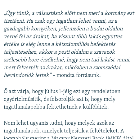
„Úgy tűnik, a választások előtt nem meri a kormány ezt
tisztázni. Ha csak egy ingatlant lehet venni, az a
gazdagabb környéken, jellemzően a budai oldalon
verné fel az árakat, ha viszont több lakás együttes
értéke is elég lenne a kétszázmilliós befektetés
teljesítéséhez, akkor a pesti oldalon a szavazók
szélesebb köre érzékelné, hogy nem tud lakást venni,
mert felverték az árakat, miközben a szomszédai
bevándorlók lettek”
– mondta forrásunk.
Ő azt várja, hogy július 1-jéig ezt egy rendeletben
egyértelműsítik, és felsorolják azt is, hogy mely
ingatlanalapokba fektethetnek a külföldiek.
Nem lehet ugyanis tudni, hogy melyek azok az
ingatlanalapok, amelyek teljesítik a feltételeket. A
jogszabály szerint a Magyar Nemzeti Bank (MNB) által