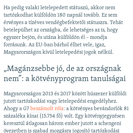
Ha pedig valaki letelepedett státuszú, akkor nem
tartózkodhat külföldön 180 napnál tovább. Ez sem
érvényes a tízéves vendégbefektetői státuszra. Tehát
betelepülhet az országba, de lehetséges az is, hogy
egyszer bejön, és utána külföldön él – mondja
forrásunk. Az EU-ban bárhol élhet vele, igaz,
Magyarországon kívül letelepedési jogok nélkül.
„Magánzsebbe jó, de az országnak
nem”: a kötvényprogram tanulságai
Magyarországon 2013 és 2017 között húszezer külföldi
jutott tartózkodási vagy letelepedési engedélyhez.
Ahogy a G7
beszámolt róla
: a kötvényes bevándorlók 81
százaléka kínai (15.754 fő) volt. Egy kötvényjegyzésen
keresztül átlagosan három ember jutott a schengeni
övezetben is szabad mozgásra jogosító tartózkodási