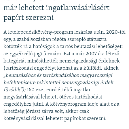
már lehetett ingatlanvásárlásért
papírt szerezni
A letelepedésikötvény-program lezárása után, 2020-tól
egy, a szabályozásban régóta szereplő státuszra
kötötték rá a hatóságok a tartós beutazási lehetőséget:
az
egyéb
célú jogi formára. Ezt a már 2007 óta létező
kategóriát minősíthették nemzetgazdasági érdeknek
(tartózkodási engedélyt kaphat az a külföldi, akinek
„beutazásához és tartózkodásához magyarországi
befektetéseire tekintettel nemzetgazdasági érdek
fűződik”);
150 ezer euró értékű ingatlan
megvásárlásával lehetett ötéves tartózkodási
engedélyhez jutni. A kötvényprogram ideje alatt ez a
lehetőség jórészt zárva volt, akkor csak
kötvényvásárlással lehetett papírokat szerezni.