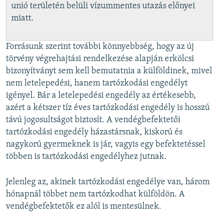
unió területén belüli vízummentes utazás előnyei
miatt.
Forrásunk szerint további könnyebbség, hogy az új
törvény végrehajtási rendelkezése alapján erkölcsi
bizonyítványt sem kell bemutatnia a külföldinek, mivel
nem letelepedési, hanem tartózkodási engedélyt
igényel. Bár a letelepedési engedély az értékesebb,
azért a kétszer tíz éves tartózkodási engedély is hosszú
távú jogosultságot biztosít. A vendégbefektetői
tartózkodási engedély házastársnak, kiskorú és
nagykorú gyermeknek is jár, vagyis egy befektetéssel
többen is tartózkodási engedélyhez jutnak.
Jelenleg az, akinek tartózkodási engedélye van, három
hónapnál többet nem tartózkodhat külföldön. A
vendégbefektetők ez alól is mentesülnek.