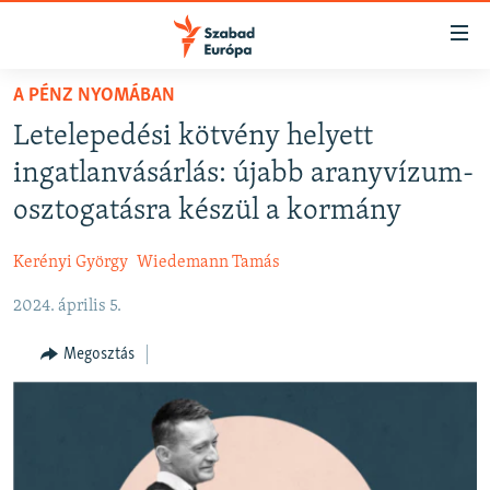
Akadálymentes
mód
Ugrás
A PÉNZ NYOMÁBAN
a
NAPIRENDEN
Letelepedési kötvény helyett
fő
AKTUÁLIS
oldalra
ingatlanvásárlás: újabb aranyvízum-
PODCASTOK
Ugrás
osztogatásra készül a kormány
a
VIDEÓK
tartalomjegyzékre
Kerényi György
Wiedemann Tamás
ELEMZŐ
Ugrás
a
2024. április 5.
NER15
keresésre
SZABADON
Megosztás
TÁRSADALOM
DEMOKRÁCIA
A PÉNZ NYOMÁBAN