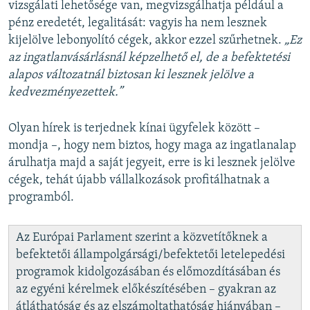
vizsgálati lehetősége van, megvizsgálhatja például a
pénz eredetét, legalitását: vagyis ha nem lesznek
kijelölve lebonyolító cégek, akkor ezzel szűrhetnek.
„Ez
az ingatlanvásárlásnál képzelhető el, de a befektetési
alapos változatnál biztosan ki lesznek jelölve a
kedvezményezettek.”
Olyan hírek is terjednek kínai ügyfelek között –
mondja –, hogy nem biztos, hogy maga az ingatlanalap
árulhatja majd a saját jegyeit, erre is ki lesznek jelölve
cégek, tehát újabb vállalkozások profitálhatnak a
programból.
Az Európai Parlament szerint a közvetítőknek a
befektetői állampolgársági/befektetői letelepedési
programok kidolgozásában és előmozdításában és
az egyéni kérelmek előkészítésében – gyakran az
átláthatóság és az elszámoltathatóság hiányában –