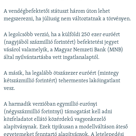
A vendégbefektetői státuszt három úton lehet
megszerezni, ha júliusig nem változtatnak a törvényen.
A legolcsóbb verzió, ha a külföldi 250 ezer euróért
(nagyjából százmillió forintért) befektetési jegyet
vásárol valamelyik, a Magyar Nemzeti Bank (MNB)
által nyilvántartásba vett ingatlanalaptól.
A másik, ha legalább ötszázezer euróért (mintegy
kétszázmillió forintért) tehermentes lakóingatlant
vesz.
A harmadik verzióban egymillió eurónyi
(négyszázmillió forintnyi) támogatást kell adni
közfeladatot ellátó közérdekű vagyonkezelő
alapítványnak. Ezek tipikusan a modellváltáson áteső
egyetemeket fenntartó alapítványok. A letelepedési