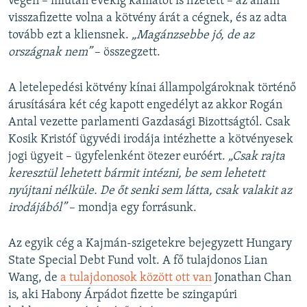
végén – miután évekig kamatot is fizetett – az állam
visszafizette volna a kötvény árát a cégnek, és az adta
tovább ezt a kliensnek.
„Magánzsebbe jó, de az
országnak nem”
– összegzett.
A letelepedési kötvény kínai állampolgároknak történő
árusítására két cég kapott engedélyt az akkor Rogán
Antal vezette parlamenti Gazdasági Bizottságtól. Csak
Kosik Kristóf ügyvédi irodája intézhette a kötvényesek
jogi ügyeit – ügyfelenként ötezer euróért.
„Csak rajta
keresztül lehetett bármit intézni, be sem lehetett
nyújtani nélküle. De őt senki sem látta, csak valakit az
irodájából”
– mondja egy forrásunk.
Az egyik cég a Kajmán-szigetekre bejegyzett Hungary
State Special Debt Fund volt. A fő tulajdonos Lian
Wang, de
a tulajdonosok között ott van
Jonathan Chan
is, aki Habony Árpádot fizette be szingapúri