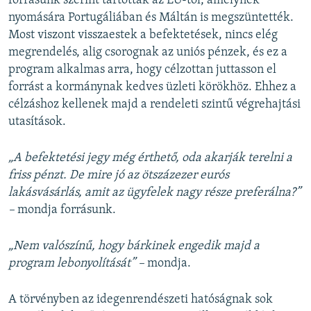
forrásunk szerint tartottak az EU-tól, amelynek
nyomására Portugáliában és Máltán is megszüntették.
Most viszont visszaestek a befektetések, nincs elég
megrendelés, alig csorognak az uniós pénzek, és ez a
program alkalmas arra, hogy célzottan juttasson el
forrást a kormánynak kedves üzleti körökhöz. Ehhez a
célzáshoz kellenek majd a rendeleti szintű végrehajtási
utasítások.
„A befektetési jegy még érthető, oda akarják terelni a
friss pénzt. De mire jó az ötszázezer eurós
lakásvásárlás, amit az ügyfelek nagy része preferálna?”
–
mondja forrásunk.
„Nem valószínű, hogy bárkinek engedik majd a
program lebonyolítását” –
mondja.
A törvényben az idegenrendészeti hatóságnak sok