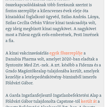
összekapcsolódásának több forrásunk szerint is
fontos szereplője a kilencvenes évek eleje óta
kínaiakkal foglalkozó ügyvéd, Szilas András. Lánya,
Szilas Cecília Orbán Viktor kínai tanácsadója volt,
egy ideig megbízott kínai nagykövet. A nagykövet
most a Fidesz egyik erős emberének, Pesti Imrének
a fia.
A kínai vakcinavásárlás
egyik főszereplője
a
Danubia Pharma volt, amelyet 2020-ban eladtak a
Syntonite Med Zrt.-nek. A zrt. később a Fidenza és a
Grado Magántőkealap tulajdonába került, amelyek
kezelője a letelepedésikötvény-bizniszből ismerős
Földvári Gábor.
A Garda Ingatlanfejlesztő Ingatlanbefektetési Alap a
Földvári Gábor tulajdonolta Capstone-tól
került át
a