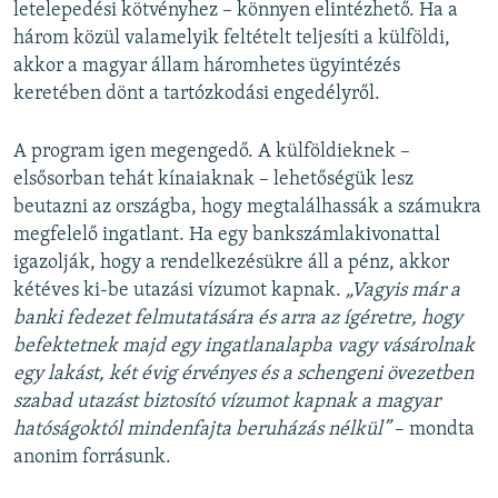
letelepedési kötvényhez – könnyen elintézhető. Ha a
három közül valamelyik feltételt teljesíti a külföldi,
akkor a magyar állam háromhetes ügyintézés
keretében dönt a tartózkodási engedélyről.
A program igen megengedő. A külföldieknek –
elsősorban tehát kínaiaknak – lehetőségük lesz
beutazni az országba, hogy megtalálhassák a számukra
megfelelő ingatlant. Ha egy bankszámlakivonattal
igazolják, hogy a rendelkezésükre áll a pénz, akkor
kétéves ki-be utazási vízumot kapnak.
„Vagyis már a
banki fedezet felmutatására és arra az ígéretre, hogy
befektetnek majd egy ingatlanalapba vagy vásárolnak
egy lakást, két évig érvényes és a schengeni övezetben
szabad utazást biztosító vízumot kapnak a magyar
hatóságoktól mindenfajta beruházás nélkül”
– mondta
anonim forrásunk.