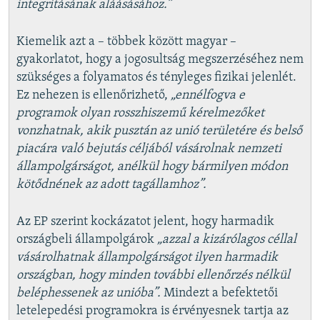
integritásának aláásásához.”
Kiemelik azt a – többek között magyar –
gyakorlatot, hogy a jogosultság megszerzéséhez nem
szükséges a folyamatos és tényleges fizikai jelenlét.
Ez nehezen is ellenőrizhető,
„ennélfogva e
programok olyan rosszhiszemű kérelmezőket
vonzhatnak, akik pusztán az unió területére és belső
piacára való bejutás céljából vásárolnak nemzeti
állampolgárságot, anélkül hogy bármilyen módon
kötődnének az adott tagállamhoz”.
Az EP szerint kockázatot jelent, hogy harmadik
országbeli állampolgárok
„azzal a kizárólagos céllal
vásárolhatnak állampolgárságot ilyen harmadik
országban, hogy minden további ellenőrzés nélkül
beléphessenek az unióba”.
Mindezt a befektetői
letelepedési programokra is érvényesnek tartja az