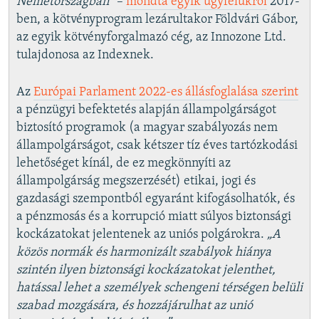
Németországban
” –
mondta egyik ügyfelükről
2017-
ben, a kötvényprogram lezárultakor Földvári Gábor,
az egyik kötvényforgalmazó cég, az Innozone Ltd.
tulajdonosa az Indexnek.
Az
Európai Parlament 2022-es állásfoglalása szerint
a pénzügyi befektetés alapján állampolgárságot
biztosító programok (a magyar szabályozás nem
állampolgárságot, csak kétszer tíz éves tartózkodási
lehetőséget kínál, de ez megkönnyíti az
állampolgárság megszerzését) etikai, jogi és
gazdasági szempontból egyaránt kifogásolhatók, és
a pénzmosás és a korrupció miatt súlyos biztonsági
kockázatokat jelentenek az uniós polgárokra.
„A
közös normák és harmonizált szabályok hiánya
szintén ilyen biztonsági kockázatokat jelenthet,
hatással lehet a személyek schengeni térségen belüli
szabad mozgására, és hozzájárulhat az unió