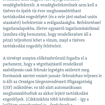
vendégbefektetői. A vendégbefektetőnek nem kell a
tízéves és újabb tíz évre meghosszabbítható
tartózkodási engedélyért (és a vele járó szabad uniós
utazásért) befektetnie a reálgazdaságba. Befektetéssel
ingatlanalapokba, illetve egyszerű ingatlanvásárlással
(amihez elég bemutatni, hogy rendelkezésre áll a
pénz) teljesíteni lehet a vízum, majd a tízéves
tartózkodási engedély feltételeit.
A törvényt annyira előkészítetlenül fogadta el a
parlament, hogy a végrehajtásról rendelkező
szabályozás csak február legvégén született meg.
Forrásaink szerint emiatt január–februárban teljesen le
is állt az Országos Idegenrendészeti Főigazgatóság
(OIF) működése; ez idő alatt automatikusan
meghosszabbodtak az akkor lejáró tartózkodási
engedélyek. (Cikkünkhöz több kérdéssel – így a