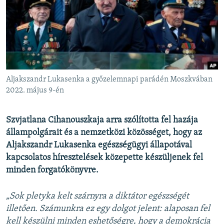
EURÓPAI UNIÓ
VILÁG
KLÍMAVÁLTOZÁS
A MÚLT TANULSÁGAI
Aljakszandr Lukasenka a győzelemnapi parádén Moszkvában
KÖVESSEN MINKET!
2022. május 9-én
Szvjatlana Cihanouszkaja arra szólította fel hazája
állampolgárait és a nemzetközi közösséget, hogy az
Valamennyi RFE/RL weboldal
Aljakszandr Lukasenka egészségügyi állapotával
kapcsolatos híresztelések közepette készüljenek fel
minden forgatókönyvre.
„Sok pletyka kelt szárnyra a diktátor egészségét
illetően. Számunkra ez egy dolgot jelent: alaposan fel
kell készülni minden eshetőségre, hogy a demokrácia