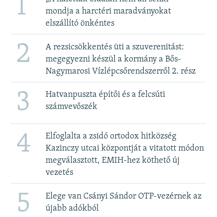
1
mondja a harctéri maradványokat
elszállító önkéntes
2
A rezsicsökkentés üti a szuverenitást:
megegyezni készül a kormány a Bős-
Nagymarosi Vízlépcsőrendszerről 2. rész
3
Hatvanpuszta építői és a felcsúti
számvevőszék
4
Elfoglalta a zsidó ortodox hitközség
Kazinczy utcai központját a vitatott módon
megválasztott, EMIH-hez köthető új
vezetés
5
Elege van Csányi Sándor OTP-vezérnek az
újabb adókból