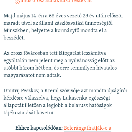
gyanús orosz átalakításon estek át
Majd május 14-én a 68 éves vezető 29 év után először
maradt távol az állami zászlóavatási ünnepségtől
Minszkben, helyette a kormányfő mondta el a
beszédét.
Az orosz fővárosban tett látogatást leszámítva
egyáltalán nem jelent meg a nyilvánosság előtt az
utóbbi három hétben, és erre semmilyen hivatalos
magyarázatot nem adtak.
Dmitrij Peszkov, a Kreml szóvivője azt mondta újságírói
kérdésre válaszolva, hogy Lukasenka egészségi
állapotát illetően a legjobb a belarusz hatóságok
tájékoztatását követni.
Ehhez kapcsolódóan:
Belerángathatják-e a