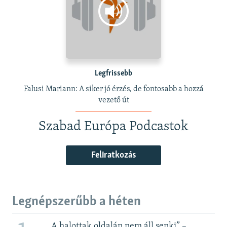
Legfrissebb
Falusi Mariann: A siker jó érzés, de fontosabb a hozzá
vezető út
Szabad Európa Podcastok
Feliratkozás
Legnépszerűbb a héten
„A halottak oldalán nem áll senki” –