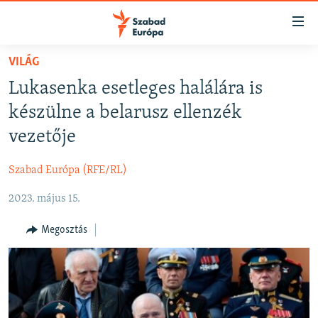
Akadálymentes
mód
Ugrás
VILÁG
a
NAPIRENDEN
Lukasenka esetleges halálára is
fő
AKTUÁLIS
oldalra
készülne a belarusz ellenzék
FELIRATKOZÁS
PODCASTOK
Ugrás
vezetője
a
VIDEÓK
tartalomjegyzékre
Szabad Európa (RFE/RL)
Spotify
ELEMZŐ
Ugrás
a
2023. május 15.
NER15
Feliratkozás
keresésre
SZABADON
Megosztás
TÁRSADALOM
DEMOKRÁCIA
A PÉNZ NYOMÁBAN