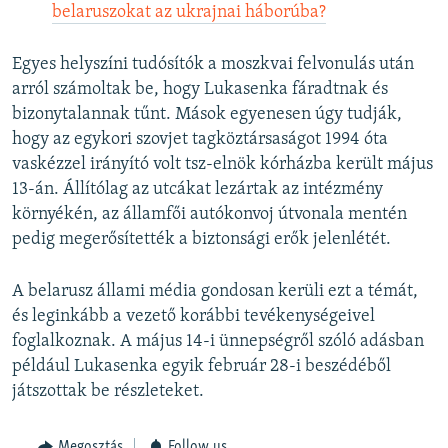
belaruszokat az ukrajnai háborúba?
Egyes helyszíni tudósítók a moszkvai felvonulás után
arról számoltak be, hogy Lukasenka fáradtnak és
bizonytalannak tűnt. Mások egyenesen úgy tudják,
hogy az egykori szovjet tagköztársaságot 1994 óta
vaskézzel irányító volt tsz-elnök kórházba került május
13-án. Állítólag az utcákat lezártak az intézmény
környékén, az államfői autókonvoj útvonala mentén
pedig megerősítették a biztonsági erők jelenlétét.
A belarusz állami média gondosan kerüli ezt a témát,
és leginkább a vezető korábbi tevékenységeivel
foglalkoznak. A május 14-i ünnepségről szóló adásban
például Lukasenka egyik február 28-i beszédéből
játszottak be részleteket.
Megosztás
Follow us