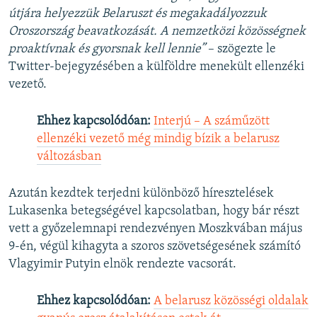
útjára helyezzük Belaruszt és megakadályozzuk
Oroszország beavatkozását. A nemzetközi közösségnek
proaktívnak és gyorsnak kell lennie”
– szögezte le
Twitter-bejegyzésében a külföldre menekült ellenzéki
vezető.
Ehhez kapcsolódóan:
Interjú – A száműzött
ellenzéki vezető még mindig bízik a belarusz
változásban
Azután kezdtek terjedni különböző híresztelések
Lukasenka betegségével kapcsolatban, hogy bár részt
vett a győzelemnapi rendezvényen Moszkvában május
9-én, végül kihagyta a szoros szövetségesének számító
Vlagyimir Putyin elnök rendezte vacsorát.
Ehhez kapcsolódóan:
A belarusz közösségi oldalak