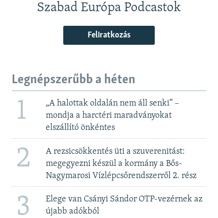
Szabad Európa Podcastok
Feliratkozás
Legnépszerűbb a héten
1
„A halottak oldalán nem áll senki” –
mondja a harctéri maradványokat
elszállító önkéntes
2
A rezsicsökkentés üti a szuverenitást:
megegyezni készül a kormány a Bős-
Nagymarosi Vízlépcsőrendszerről 2. rész
3
Elege van Csányi Sándor OTP-vezérnek az
újabb adókból