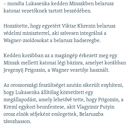
– mondta Lukasenka kedden Minszkben belarusz
katonai vezetőknek tartott beszédében.
Hozzátette, hogy egyetért Viktar Khrenin belarusz
védelmi miniszterrel, aki szívesen integrálná a
Wagner-zsoldosokat a belarusz hadseregbe.
Kedden korábban az a magángép érkezett meg egy
Minszk melletti katonai légi bázisra, amelyet korábban
Jevgenyij Prigozsin, a Wagner vezetője használt.
Az oroszországi feszültséget azután sikerült enyhíteni,
hogy Lukasenka állítólag közvetített egy
megállapodást, amely lehetővé tette, hogy Prigozsin, a
Kreml egykori bennfentese, akit Vlagyimir Putyin
orosz elnök séfjeként emlegettek, Belaruszba
távozhasson.