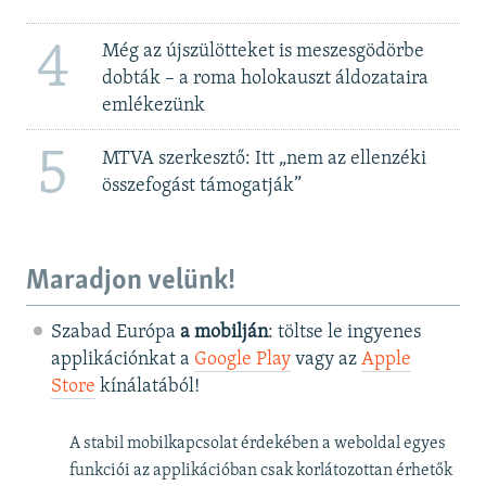
4
Még az újszülötteket is meszesgödörbe
dobták – a roma holokauszt áldozataira
emlékezünk
5
MTVA szerkesztő: Itt „nem az ellenzéki
összefogást támogatják”
Maradjon velünk!
Szabad Európa
a mobilján
: töltse le ingyenes
applikációnkat a
Google Play
vagy az
Apple
Store
kínálatából!
A stabil mobilkapcsolat érdekében a weboldal egyes
funkciói az applikációban csak korlátozottan érhetők