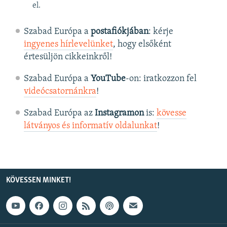
el.
Szabad Európa a
postafiókjában
: kérje
ingyenes hírlevelünket
, hogy elsőként
értesüljön cikkeinkről!
Szabad Európa a
YouTube
-on: iratkozzon fel
videócsatornánkra
!
Szabad Európa az
Instagramon
is:
kövesse
látványos és informatív oldalunkat
! ​
KÖVESSEN MINKET!