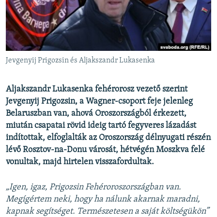
EURÓPAI UNIÓ
VILÁG
KLÍMAVÁLTOZÁS
A MÚLT TANULSÁGAI
Jevgenyij Prigozsin és Aljakszandr Lukasenka
KÖVESSEN MINKET!
Aljakszandr Lukasenka fehérorosz vezető szerint
Jevgenyij Prigozsin, a Wagner-csoport feje jelenleg
Belaruszban van, ahová Oroszországból érkezett,
miután csapatai rövid ideig tartó fegyveres lázadást
Valamennyi RFE/RL weboldal
indítottak, elfoglalták az Oroszország délnyugati részén
lévő Rosztov-na-Donu városát, hétvégén Moszkva felé
vonultak, majd hirtelen visszafordultak.
„Igen, igaz, Prigozsin Fehéroroszországban van.
Megígértem neki, hogy ha nálunk akarnak maradni,
kapnak segítséget. Természetesen a saját költségükön”