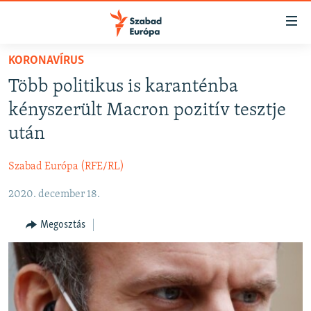
Akadálymentes
mód
Ugrás
KORONAVÍRUS
a
NAPIRENDEN
Több politikus is karanténba
fő
AKTUÁLIS
oldalra
kényszerült Macron pozitív tesztje
FELIRATKOZÁS
PODCASTOK
Ugrás
után
a
VIDEÓK
tartalomjegyzékre
Szabad Európa (RFE/RL)
Spotify
ELEMZŐ
Ugrás
a
2020. december 18.
NER15
Feliratkozás
keresésre
SZABADON
Megosztás
TÁRSADALOM
DEMOKRÁCIA
A PÉNZ NYOMÁBAN