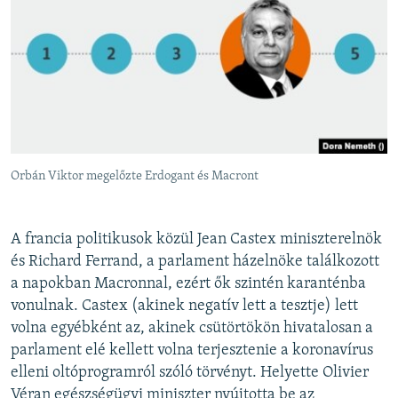
Orbán Viktor megelőzte Erdogant és Macront
A francia politikusok közül Jean Castex miniszterelnök
és Richard Ferrand, a parlament házelnöke találkozott
a napokban Macronnal, ezért ők szintén karanténba
vonulnak. Castex (akinek negatív lett a tesztje) lett
volna egyébként az, akinek csütörtökön hivatalosan a
parlament elé kellett volna terjesztenie a koronavírus
elleni oltóprogramról szóló törvényt. Helyette Olivier
Véran egészségügyi miniszter nyújtotta be az