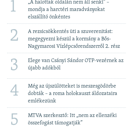
1
„A halottak oldalán nem áll senki” –
mondja a harctéri maradványokat
elszállító önkéntes
2
A rezsicsökkentés üti a szuverenitást:
megegyezni készül a kormány a Bős-
Nagymarosi Vízlépcsőrendszerről 2. rész
3
Elege van Csányi Sándor OTP-vezérnek az
újabb adókból
4
Még az újszülötteket is meszesgödörbe
dobták – a roma holokauszt áldozataira
emlékezünk
5
MTVA szerkesztő: Itt „nem az ellenzéki
összefogást támogatják”