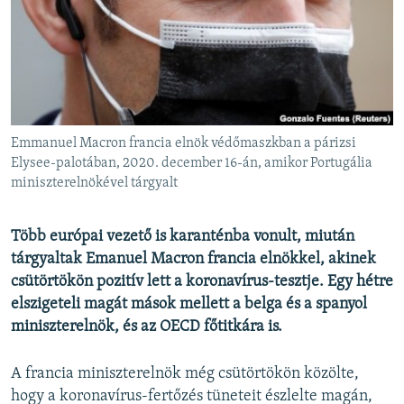
EURÓPAI UNIÓ
VILÁG
KLÍMAVÁLTOZÁS
A MÚLT TANULSÁGAI
Emmanuel Macron francia elnök védőmaszkban a párizsi
KÖVESSEN MINKET!
Elysee-palotában, 2020. december 16-án, amikor Portugália
miniszterelnökével tárgyalt
Több európai vezető is karanténba vonult, miután
Valamennyi RFE/RL weboldal
tárgyaltak Emanuel Macron francia elnökkel, akinek
csütörtökön pozitív lett a koronavírus-tesztje. Egy hétre
elszigeteli magát mások mellett a belga és a spanyol
miniszterelnök, és az OECD főtitkára is.
A francia miniszterelnök még csütörtökön közölte,
hogy a koronavírus-fertőzés tüneteit észlelte magán,