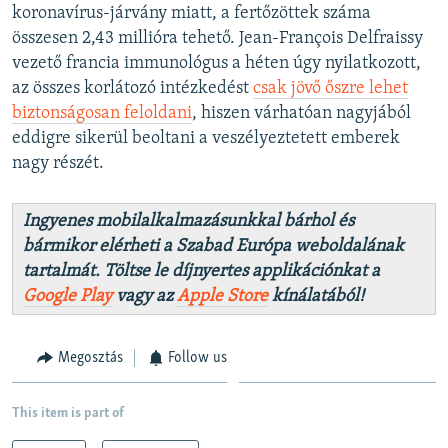
koronavírus-járvány miatt, a fertőzöttek száma
összesen 2,43 millióra tehető. Jean-François Delfraissy
vezető francia immunológus a héten úgy nyilatkozott,
az összes korlátozó intézkedést
csak jövő őszre lehet
biztonságosan feloldani
, hiszen várhatóan nagyjából
eddigre sikerül beoltani a veszélyeztetett emberek
nagy részét.
Ingyenes mobilalkalmazásunkkal bárhol és
bármikor elérheti a Szabad Európa weboldalának
tartalmát. Töltse le díjnyertes applikációnkat a
Google Play
vagy az
Apple Store
kínálatából!
Megosztás
Follow us
This item is part of