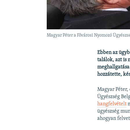
Magyar Péter a Fővárosi Nyomozó Ügyészség
Ebben az ügybe
találok, azt i
meghallgatása 
hozzátette, ké
Magyar Péter, 
Ügyészség Bel
hangfelvételt
m
ügyészség munk
ahogyan felvet