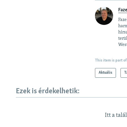
Faz
Faze
harm
hírs
terü
West
This item is part of
Aktuális
T
Ezek is érdekelhetik:
Itt a talá