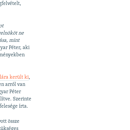
felvételt,
ot
relnököt ne
ása, mint
ar Péter, aki
ekményekben
lára került ki
,
en arról van
gyar Péter
ítve. Szerinte
felesége írta.
ott össze
zükséges