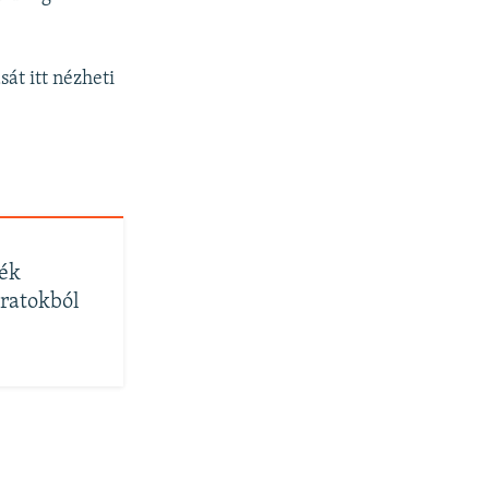
át itt nézheti
nék
iratokból