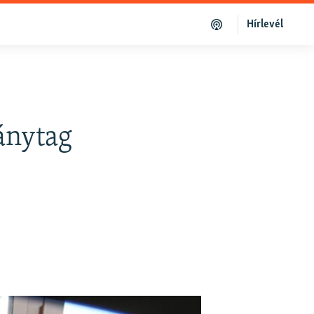
Hírlevél
ánytag