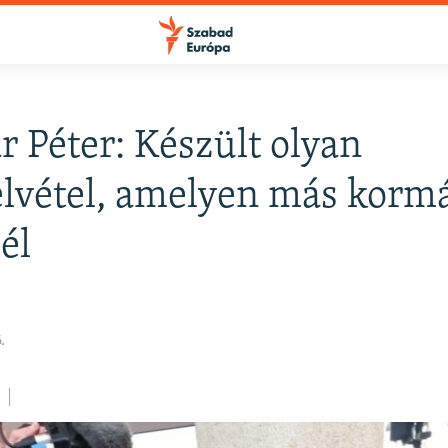
 Péter: Készült olyan
FELIRATKOZÁS
lvétel, amelyen más korm
él
Apple Podcasts
Spotify
.
Feliratkozás