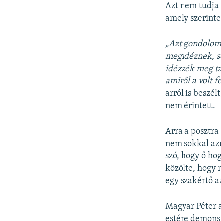
Azt nem tudja 
amely szerinte
„Azt gondolom
megidéznek, s
idézzék meg ta
amiről a volt
arról is beszé
nem érintett.
Arra a posztra 
nem sokkal azu
szó, hogy ő ho
közölte, hogy 
egy szakértő az
Magyar Péter a
estére demonst