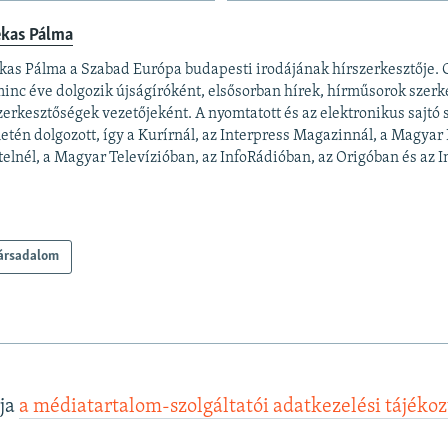
ekas Pálma
kas Pálma a Szabad Európa budapesti irodájának hírszerkesztője.
inc éve dolgozik újságíróként, elsősorban hírek, hírműsorok szerk
zerkesztőségek vezetőjeként. A nyomtatott és az elektronikus sajtó
letén dolgozott, így a Kurírnál, az Interpress Magazinnál, a Magyar
elnél, a Magyar Televízióban, az InfoRádióban, az Origóban és az In
ársadalom
lja
a médiatartalom-szolgáltatói adatkezelési tájéko