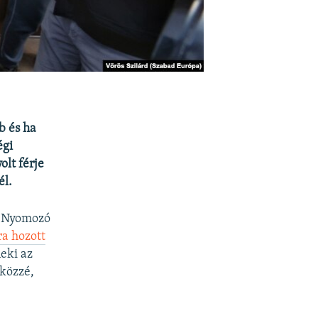
b és ha
égi
olt férje
él.
si Nyomozó
ra hozott
eki az
 közzé,