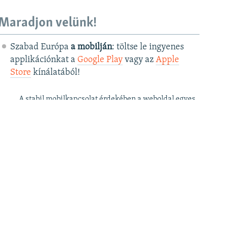
Maradjon velünk!
Szabad Európa
a mobilján
: töltse le ingyenes
applikációnkat a
Google Play
vagy az
Apple
Store
kínálatából!
A stabil mobilkapcsolat érdekében a weboldal egyes
funkciói az applikációban csak korlátozottan érhetők
el.
Szabad Európa a
postafiókjában
: kérje
ingyenes hírlevelünket
, hogy elsőként
értesüljön cikkeinkről!
Szabad Európa a
YouTube
-on: iratkozzon fel
videócsatornánkra
!