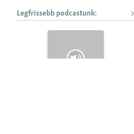
Legfrissebb podcastunk:
KÖVESSEN MINKET!
Valamennyi RFE/RL weboldal
Legfrissebb
Falusi Mariann: A siker jó érzés, de fontosabb a hozzá
vezető út
Szabad Európa Podcastok