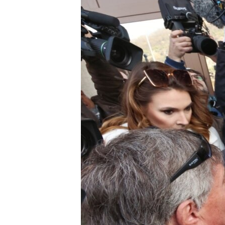
EURÓPAI UNIÓ
VILÁG
KLÍMAVÁLTOZÁS
A MÚLT TANULSÁGAI