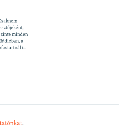
 Csaknem
esztőjeként,
 szinte minden
 Rádióban, a
fostartnál is.
ztatónkat
.