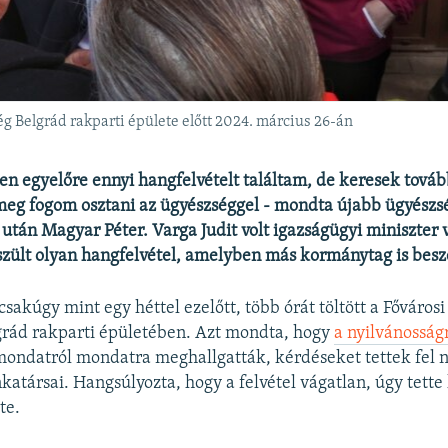
 Belgrád rakparti épülete előtt 2024. március 26-án
n egyelőre ennyi hangfelvételt találtam, de keresek továb
s meg fogom osztani az ügyészséggel - mondta újabb ügyészs
után Magyar Péter. Varga Judit volt igazságügyi miniszter v
szült olyan hangfelvétel, amelyben más kormánytag is besz
csakúgy mint egy héttel ezelőtt, több órát töltött a Főváro
grád rakparti épületében. Azt mondta, hogy
a nyilvánosság
ondatról mondatra meghallgatták, kérdéseket tettek fel n
atársai. Hangsúlyozta, hogy a felvétel vágatlan, úgy tette
te.