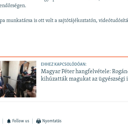
rendőrségen.
a munkatársa is ott volt a sajtótájékoztatón, videótudósítás
EHHEZ KAPCSOLÓDÓAN:
Magyar Péter hangfelvétele: Rogá
kihúzatták magukat az ügyészségi 
Follow us
Nyomtatás