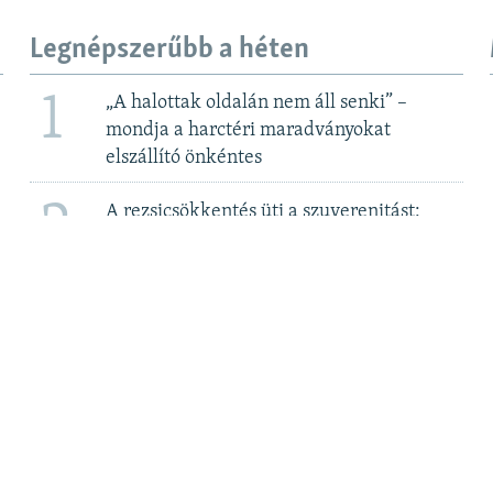
Legnépszerűbb a héten
1
„A halottak oldalán nem áll senki” –
mondja a harctéri maradványokat
elszállító önkéntes
2
A rezsicsökkentés üti a szuverenitást:
megegyezni készül a kormány a Bős-
Nagymarosi Vízlépcsőrendszerről 2. rész
3
Elege van Csányi Sándor OTP-vezérnek az
újabb adókból
4
MTVA szerkesztő: Itt „nem az ellenzéki
összefogást támogatják”